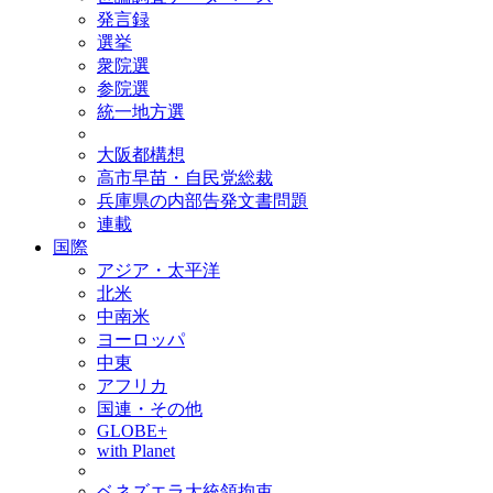
発言録
選挙
衆院選
参院選
統一地方選
大阪都構想
高市早苗・自民党総裁
兵庫県の内部告発文書問題
連載
国際
アジア・太平洋
北米
中南米
ヨーロッパ
中東
アフリカ
国連・その他
GLOBE+
with Planet
ベネズエラ大統領拘束