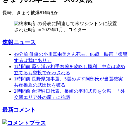
長崎、きょう被爆81年
ほか
速報ニュース
49分前
俳優の小川真由美さん死去、86歳 映画「復讐
するは我にあり」
1時間前
霞ケ浦が相手右腕を攻略し勝利 中京は攻め
立てるも継投でかわされる
1時間前
長野県知事選、5選めざす阿部氏が当選確実
共産推薦の武田氏を破る
2時間前
台湾駐日代表、長崎の平和式典を欠席 「外
交団エリア外の席」に抗議
最新コメント