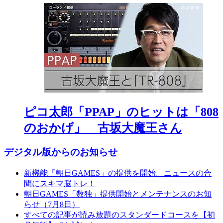
ピコ太郎「PPAP」のヒットは「808
のおかげ」 古坂大魔王さん
デジタル版からのお知らせ
新機能「朝日GAMES」の提供を開始。ニュースの合
間にスキマ脳トレ！
朝日GAMES「数独」提供開始とメンテナンスのお知
らせ（7月8日）
すべての記事が読み放題のスタンダードコースを【初