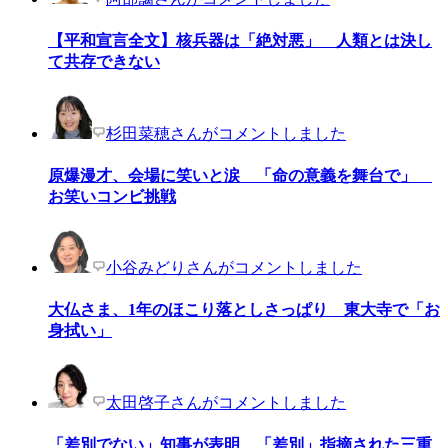
【平和宣言全文】核兵器は「絶対悪」 人類とは決し
て共存できない
杉田菜穂さんがコメントしました
原爆漫才、会場に笑いと涙 「命の意義を舞台で」
お笑いコンビ挑戦
小谷みどりさんがコメントしました
大仏さま、1年のほこり落としさっぱり 東大寺で「お
身拭い」
太田啓子さんがコメントしました
「差別でない」知事が表明 「差別」指摘された三重