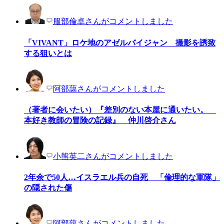
服部倫卓さんがコメントしました
「VIVANT」ロケ地のアゼルバイジャン 撮影を誘致
する狙いとは
阿部藹さんがコメントしました
（著者に会いたい）『差別のない本屋に通いたい。
本好き教師の冒険の記録』 仲川啓介さん
小熊英二さんがコメントしました
2年余で50人…イスラエル兵の自死 「倫理的な軍隊」
の隠された傷
阿部藹さんがコメントしました