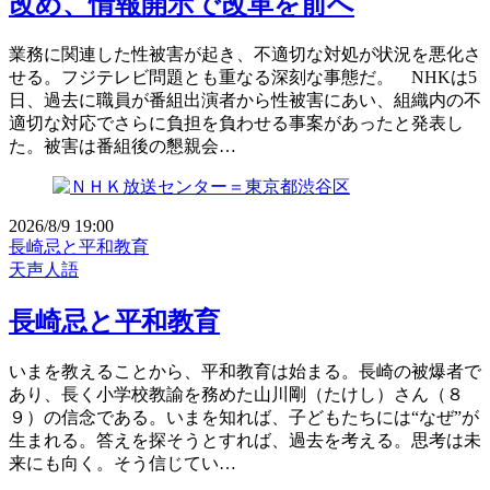
改め、情報開示で改革を前へ
業務に関連した性被害が起き、不適切な対処が状況を悪化さ
せる。フジテレビ問題とも重なる深刻な事態だ。 NHKは5
日、過去に職員が番組出演者から性被害にあい、組織内の不
適切な対応でさらに負担を負わせる事案があったと発表し
た。被害は番組後の懇親会…
2026/8/9 19:00
長崎忌と平和教育
天声人語
長崎忌と平和教育
いまを教えることから、平和教育は始まる。長崎の被爆者で
あり、長く小学校教諭を務めた山川剛（たけし）さん（８
９）の信念である。いまを知れば、子どもたちには“なぜ”が
生まれる。答えを探そうとすれば、過去を考える。思考は未
来にも向く。そう信じてい…