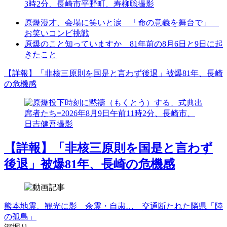
原爆漫才、会場に笑いと涙 「命の意義を舞台で」
お笑いコンビ挑戦
原爆のこと知っていますか 81年前の8月6日と9日に起
きたこと
【詳報】「非核三原則を国是と言わず後退」被爆81年、長崎
の危機感
【詳報】「非核三原則を国是と言わず
後退」被爆81年、長崎の危機感
熊本地震、観光に影 余震・自粛… 交通断たれた隣県「陸
の孤島」