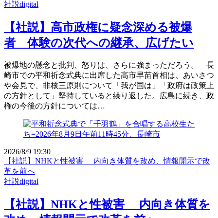
社説digital
【社説】高市政権に疑念深める被爆
者 体験の次代への継承、広げたい
被爆地の懸念と批判、怒りは、さらに強まっただろう。 長
崎市での平和祈念式典に出席した高市早苗首相は、あいさつ
や会見で、非核三原則について「我が国は」「政府は政策上
の方針として」堅持していると繰り返した。広島に続き、政
権の今後の方針については…
2026/8/9 19:30
【社説】NHKと性被害 内向き体質を改め、情報開示で改
革を前へ
社説digital
【社説】NHKと性被害 内向き体質を