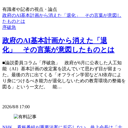
有識者や記者の視点・論点
政府のAI基本計画から消えた「退化」 その言葉が意図し
たものとは
序破急
政府のAI基本計画から消えた「退
化」 その言葉が意図したものとは
■論説委員コラム「序破急」 政府が6月に公表した人工知
能（AI）基本計画の改定案を読んでいて思わず目が留まっ
た。最後の方に出てくる「オフライン学習などAI依存によ
り身につけるべき能力が退化しないための教育環境の整備を
図る」という一文だ。 能…
2026/8/8 17:00
NHK、看板番組が重要法案に反応しない 井上会長は「十