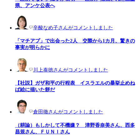
県、アンケ公表へ
辛酸なめ子さんがコメントしました
「マチアプ」で出会った2人 交際から1カ月、驚きの
事実が明らかに
川上泰徳さんがコメントしました
【社説】ガザ和平の行程表 イスラエルの暴挙止めね
ば絵に描いた餅だ
倉田徹さんがコメントしました
（耕論）もしかして不機嫌？ 津野香奈美さん、西多
昌規さん、ＦＵＮＩさん