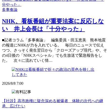
分やった」
多事奏論
NHK、看板番組が重要法案に反応しな
い 井上会長は「十分やった」
■記者コラム「多事奏論」 編集委員・田玉恵美 熊本地震
の報道にNHKが力を入れている。 毎日のニュースで伝え
つつ、さっそく発生翌日から「クローズアップ現代」や、そ
の4日後の「NHKスペシャル」でも生放送で緊急報告をし
た。 次々に流れていく情…
2026/8/8 7:00
【社説】高市政権に疑念深める被爆者 体験の次代への継
承、広げたい