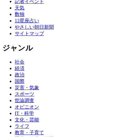
記者イベント
天気
数独
12星座占い
やさしい朝日新聞
サイトマップ
ジャンル
社会
経済
政治
国際
災害・気象
スポーツ
世論調査
オピニオン
IT・科学
文化・芸能
ライフ
教育・子育て