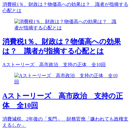
消費税1％、財政は？物価高への効果は？ 識者が指摘する
心配とは
消費税1％、財政は？物価高への効果
は？ 識者が指摘する心配とは
Aストーリーズ 高市政治 支持の正体 全10回
Aストーリーズ 高市政治 支持の正
体 全10回
消費減税、2年後の「鬼門」 財務官僚「嫌われても政権支
えるしか」