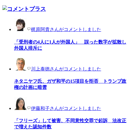
梶原阿貴さんがコメントしました
「受刑者の4人に1人が外国人」 誤った数字が拡散し
外国人排斥に
川上泰徳さんがコメントしました
ネタニヤフ氏、ガザ和平の15項目を拒否 トランプ政
権の計画に暗雲
伊藤和子さんがコメントしました
「フリーズ」して被害、不同意性交罪で起訴 法改正
で増えた認知件数