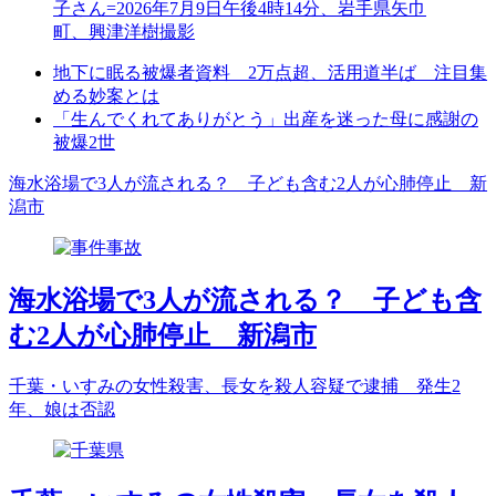
地下に眠る被爆者資料 2万点超、活用道半ば 注目集
める妙案とは
「生んでくれてありがとう」出産を迷った母に感謝の
被爆2世
海水浴場で3人が流される？ 子ども含む2人が心肺停止 新
潟市
海水浴場で3人が流される？ 子ども含
む2人が心肺停止 新潟市
千葉・いすみの女性殺害、長女を殺人容疑で逮捕 発生2
年、娘は否認