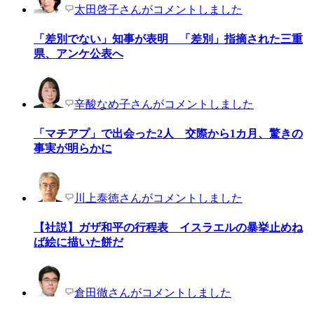
太田啓子さんがコメントしました
「差別でない」知事が表明 「差別」指摘された三重
県、アンケ公表へ
辛酸なめ子さんがコメントしました
「マチアプ」で出会った2人 交際から1カ月、驚きの
事実が明らかに
川上泰徳さんがコメントしました
【社説】ガザ和平の行程表 イスラエルの暴挙止めね
ば絵に描いた餅だ
倉田徹さんがコメントしました