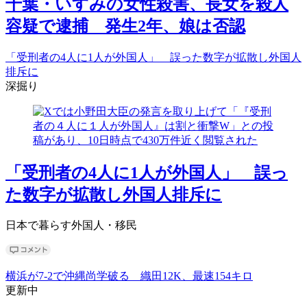
千葉・いすみの女性殺害、長女を殺人
容疑で逮捕 発生2年、娘は否認
「受刑者の4人に1人が外国人」 誤った数字が拡散し外国人
排斥に
深掘り
「受刑者の4人に1人が外国人」 誤っ
た数字が拡散し外国人排斥に
日本で暮らす外国人・移民
横浜が7-2で沖縄尚学破る 織田12K、最速154キロ
更新中