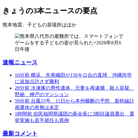
きょうの3本
ニュースの要点
熊本地震、子どもの居場所は
ほか
速報ニュース
10分前
横浜、先発織田が150キロ台の直球 沖縄尚学
に追加点許さず勝利
28分前
冷凍庫の男性遺体、元妻を再逮捕 殺人容疑、
黙秘 神戸のマンション
59分前
台風15号、11日から本州横断の予想 新幹線計
画運休の有無は未定
1時間前
自民福岡県議団の新会長に3期目議員選出 選
挙実施も若手就任も異例
最新コメント