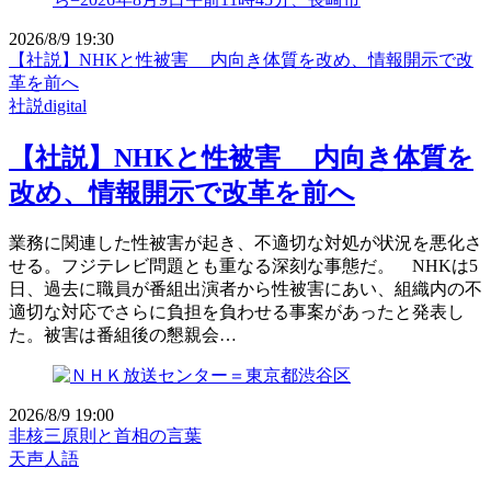
2026/8/9 19:30
【社説】NHKと性被害 内向き体質を改め、情報開示で改
革を前へ
社説digital
【社説】NHKと性被害 内向き体質を
改め、情報開示で改革を前へ
業務に関連した性被害が起き、不適切な対処が状況を悪化さ
せる。フジテレビ問題とも重なる深刻な事態だ。 NHKは5
日、過去に職員が番組出演者から性被害にあい、組織内の不
適切な対応でさらに負担を負わせる事案があったと発表し
た。被害は番組後の懇親会…
2026/8/9 19:00
非核三原則と首相の言葉
天声人語