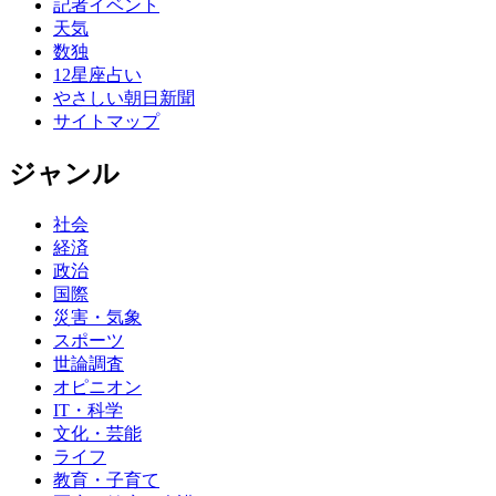
記者イベント
天気
数独
12星座占い
やさしい朝日新聞
サイトマップ
ジャンル
社会
経済
政治
国際
災害・気象
スポーツ
世論調査
オピニオン
IT・科学
文化・芸能
ライフ
教育・子育て