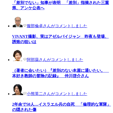
「差別でない」知事が表明 「差別」指摘された三重
県、アンケ公表へ
服部倫卓さんがコメントしました
VIVANT撮影、実はアゼルバイジャン 昨夜も登場、
誘致の狙いは
阿部藹さんがコメントしました
（著者に会いたい）『差別のない本屋に通いたい。
本好き教師の冒険の記録』 仲川啓介さん
小熊英二さんがコメントしました
2年余で50人…イスラエル兵の自死 「倫理的な軍隊」
の隠された傷