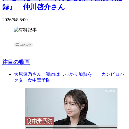
録』 仲川啓介さん
2026/8/8 5:00
注目の動画
大原優乃さん「鶏肉はしっかり加熱を」 カンピロバ
クタ―食中毒予防