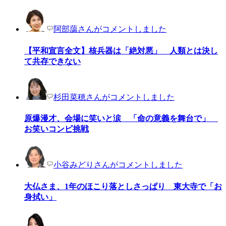
阿部藹さんがコメントしました
【平和宣言全文】核兵器は「絶対悪」 人類とは決し
て共存できない
杉田菜穂さんがコメントしました
原爆漫才、会場に笑いと涙 「命の意義を舞台で」
お笑いコンビ挑戦
小谷みどりさんがコメントしました
大仏さま、1年のほこり落としさっぱり 東大寺で「お
身拭い」