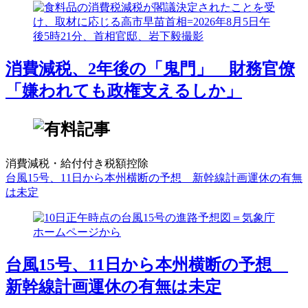
消費減税、2年後の「鬼門」 財務官僚
「嫌われても政権支えるしか」
消費減税・給付付き税額控除
台風15号、11日から本州横断の予想 新幹線計画運休の有無
は未定
台風15号、11日から本州横断の予想
新幹線計画運休の有無は未定