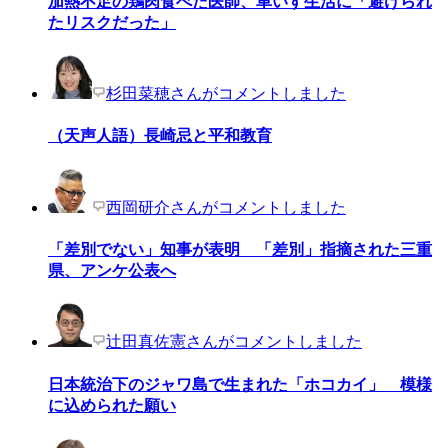
加熱不足の鶏肉食べた医師、車いす生活に「避けられ
たリスクだった」
杉田菜穂さんがコメントしました
（天声人語）長崎忌と平和教育
西岡研介さんがコメントしました
「差別でない」知事が表明 「差別」指摘された三重
県、アンケ公表へ
辻田真佐憲さんがコメントしました
日本統治下のジャワ島で生まれた「ホコカイ」 模様
に込められた願い