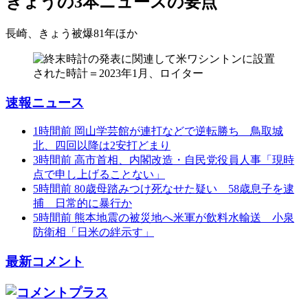
きょうの3本
ニュースの要点
長崎、きょう被爆81年
ほか
速報ニュース
1時間前
岡山学芸館が連打などで逆転勝ち 鳥取城
北、四回以降は2安打どまり
3時間前
高市首相、内閣改造・自民党役員人事「現時
点で申し上げることない」
5時間前
80歳母踏みつけ死なせた疑い 58歳息子を逮
捕 日常的に暴行か
5時間前
熊本地震の被災地へ米軍が飲料水輸送 小泉
防衛相「日米の絆示す」
最新コメント