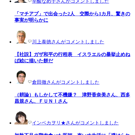
辛酸なめ子さんがコメントしました
「マチアプ」で出会った2人 交際から1カ月、驚きの
事実が明らかに
川上泰徳さんがコメントしました
【社説】ガザ和平の行程表 イスラエルの暴挙止めね
ば絵に描いた餅だ
倉田徹さんがコメントしました
（耕論）もしかして不機嫌？ 津野香奈美さん、西多
昌規さん、ＦＵＮＩさん
インベカヲリ★さんがコメントしました