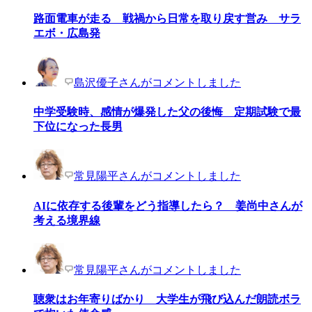
路面電車が走る 戦禍から日常を取り戻す営み サラ
エボ・広島発
島沢優子さんがコメントしました
中学受験時、感情が爆発した父の後悔 定期試験で最
下位になった長男
常見陽平さんがコメントしました
AIに依存する後輩をどう指導したら？ 姜尚中さんが
考える境界線
常見陽平さんがコメントしました
聴衆はお年寄りばかり 大学生が飛び込んだ朗読ボラ