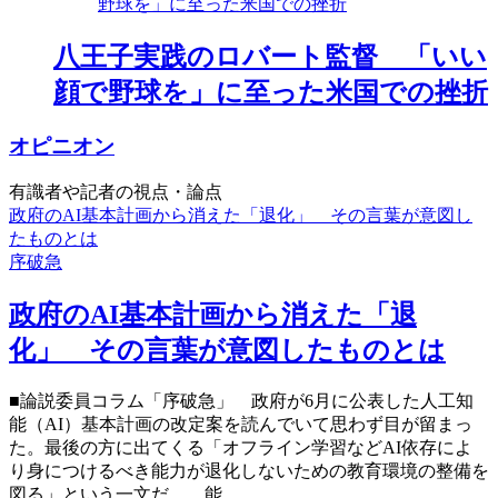
八王子実践のロバート監督 「いい
顔で野球を」に至った米国での挫折
オピニオン
有識者や記者の視点・論点
政府のAI基本計画から消えた「退化」 その言葉が意図し
たものとは
序破急
政府のAI基本計画から消えた「退
化」 その言葉が意図したものとは
■論説委員コラム「序破急」 政府が6月に公表した人工知
能（AI）基本計画の改定案を読んでいて思わず目が留まっ
た。最後の方に出てくる「オフライン学習などAI依存によ
り身につけるべき能力が退化しないための教育環境の整備を
図る」という一文だ。 能…