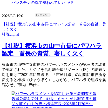
2026/8/8 19:01
【社説】横浜市の山中市長にパワハラ認定 首長の資質、著
しく欠く
社説digital
【社説】横浜市の山中市長にパワハラ
認定 首長の資質、著しく欠く
横浜市の山中竹春市長のパワーハラスメントが第三者の調査
で認定された。カジノを含む統合型リゾート（IR）の誘致反
対を掲げて2021年に当選後、「市民目線」の組織に市役所を
変えると標榜（ひょうぼう）しながら、パワハラで組織を萎
縮させ、市民に奉仕…