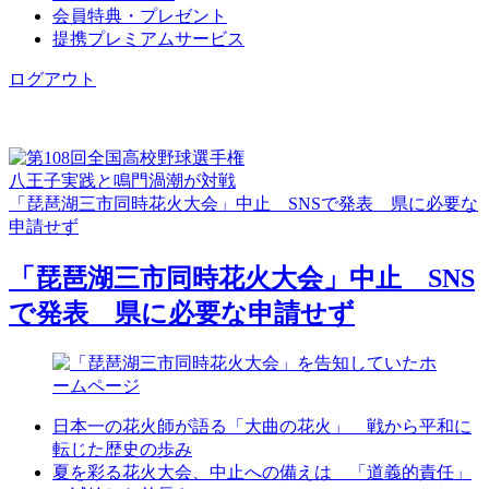
会員特典・プレゼント
提携プレミアムサービス
ログアウト
八王子実践と鳴門渦潮が対戦
「琵琶湖三市同時花火大会」中止 SNSで発表 県に必要な
申請せず
「琵琶湖三市同時花火大会」中止 SNS
で発表 県に必要な申請せず
日本一の花火師が語る「大曲の花火」 戦から平和に
転じた歴史の歩み
夏を彩る花火大会、中止への備えは 「道義的責任」