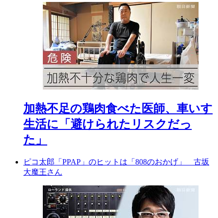
加熱不足の鶏肉食べた医師、車いす
生活に「避けられたリスクだっ
た」
ピコ太郎「PPAP」のヒットは「808のおかげ」 古坂
大魔王さん