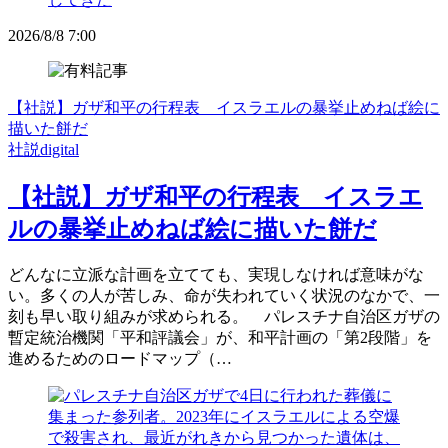
2026/8/8 7:00
【社説】ガザ和平の行程表 イスラエルの暴挙止めねば絵に
描いた餅だ
社説digital
【社説】ガザ和平の行程表 イスラエ
ルの暴挙止めねば絵に描いた餅だ
どんなに立派な計画を立てても、実現しなければ意味がな
い。多くの人が苦しみ、命が失われていく状況のなかで、一
刻も早い取り組みが求められる。 パレスチナ自治区ガザの
暫定統治機関「平和評議会」が、和平計画の「第2段階」を
進めるためのロードマップ（…