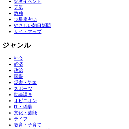
記者イベント
天気
数独
12星座占い
やさしい朝日新聞
サイトマップ
ジャンル
社会
経済
政治
国際
災害・気象
スポーツ
世論調査
オピニオン
IT・科学
文化・芸能
ライフ
教育・子育て