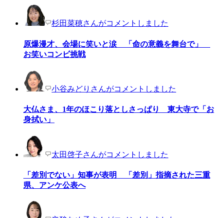
杉田菜穂さんがコメントしました
原爆漫才、会場に笑いと涙 「命の意義を舞台で」
お笑いコンビ挑戦
小谷みどりさんがコメントしました
大仏さま、1年のほこり落としさっぱり 東大寺で「お
身拭い」
太田啓子さんがコメントしました
「差別でない」知事が表明 「差別」指摘された三重
県、アンケ公表へ