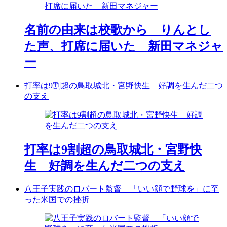
名前の由来は校歌から りんとし
た声、打席に届いた 新田マネジャ
ー
打率は9割超の鳥取城北・宮野快生 好調を生んだ二つ
の支え
打率は9割超の鳥取城北・宮野快
生 好調を生んだ二つの支え
八王子実践のロバート監督 「いい顔で野球を」に至
った米国での挫折