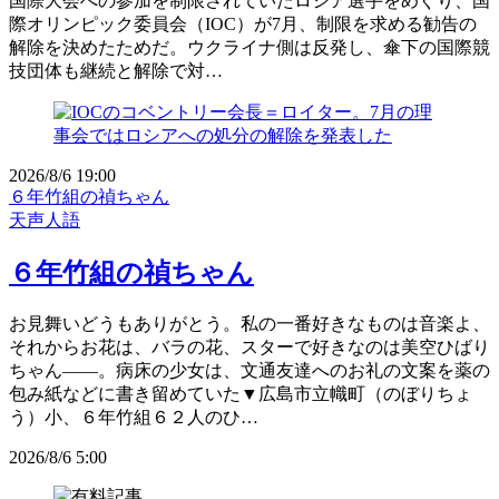
国際大会への参加を制限されていたロシア選手をめぐり、国
際オリンピック委員会（IOC）が7月、制限を求める勧告の
解除を決めたためだ。ウクライナ側は反発し、傘下の国際競
技団体も継続と解除で対…
2026/8/6 19:00
６年竹組の禎ちゃん
天声人語
６年竹組の禎ちゃん
お見舞いどうもありがとう。私の一番好きなものは音楽よ、
それからお花は、バラの花、スターで好きなのは美空ひばり
ちゃん――。病床の少女は、文通友達へのお礼の文案を薬の
包み紙などに書き留めていた▼広島市立幟町（のぼりちょ
う）小、６年竹組６２人のひ…
2026/8/6 5:00