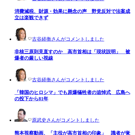
消費減税、財源・効果に懸念の声 野党反対で法案成
立は楽観できず
古谷経衡さんがコメントしました
非核三原則見直すのか 高市首相は「現状説明」 被
爆者の厳しい視線
古谷経衡さんがコメントしました
「韓国のヒロシマ」でも原爆犠牲者の追悼式 広島へ
の投下から81年
原武史さんがコメントしました
熊本視察動画、「主役が高市首相の印象」 識者が覚