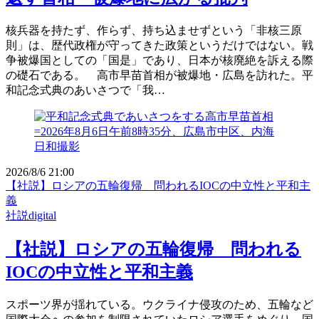
核兵器を持たず、作らず、持ち込ませずという「非核三原
則」は、歴代政権が守ってきた政策というだけではない。戦
争被爆国としての「国是」であり、日本が核廃絶を訴える際
の礎石である。 高市早苗首相が被爆地・広島を訪れた。平
和記念式典のあいさつで「我…
2026/8/6 21:00
【社説】ロシアの五輪復帰 問われるIOCの中立性と平和主
義
社説digital
【社説】ロシアの五輪復帰 問われる
IOCの中立性と平和主義
スポーツ界が揺れている。ウクライナ侵攻のため、五輪など