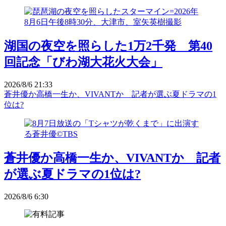
湖国の夜空を照らした1万2千発 第40
回記念「びわ湖大花火大会」
2026/8/6 21:33
蒼井優か高橋一生か、VIVANTか 記者が選ぶ夏ドラマの1
位は?
蒼井優か高橋一生か、VIVANTか 記者
が選ぶ夏ドラマの1位は?
2026/8/6 6:30