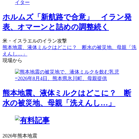
ホルムズ「新航路で合意」 イラン発
表、オマーンと詰めの調整続く
米・イスラエルのイラン攻撃
熊本地震、液体ミルクはどこに？ 断水の被災地、母親「洗
えんし…」
現場から
熊本地震、液体ミルクはどこに？ 断
水の被災地、母親「洗えんし…」
2026年熊本地震