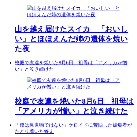
山を越え届けたスイカ 「おいし
い」とほほえんだ姉の遺体を焼い
た夜
校庭で友達を焼いた8月6日 祖母は「アメリカが憎
い」と泣き続けた
校庭で友達を焼いた8月6日 祖母は
「アメリカが憎い」と泣き続けた
「僕は見世物ではない」ケロイドに苦悩した被爆者が
たどり着いた答え