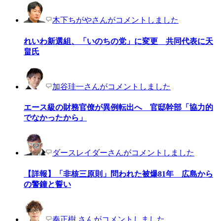
木下ちがやさんがコメントしました
れいわ新選組、「いのちの党」に変更 共同代表に天
畠氏
加谷珪一さんがコメントしました
エース級の財務官僚が異例転出へ 官邸幹部「協力的
でなかったから」
ダースレイダーさんがコメントしました
【詳報】「非核三原則」問われた被爆81年 広島から
の警鐘と誓い
秦正樹 さんがコメントしました