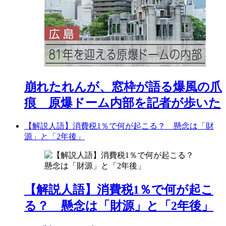
崩れたれんが、窓枠が語る爆風の爪
痕 原爆ドーム内部を記者が歩いた
【解説人語】消費税1％で何が起こる？ 懸念は「財
源」と「2年後」
【解説人語】消費税1％で何が起こ
る？ 懸念は「財源」と「2年後」