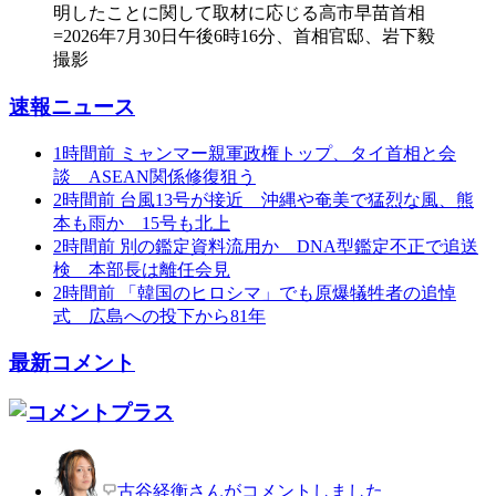
速報ニュース
1時間前
ミャンマー親軍政権トップ、タイ首相と会
談 ASEAN関係修復狙う
2時間前
台風13号が接近 沖縄や奄美で猛烈な風、熊
本も雨か 15号も北上
2時間前
別の鑑定資料流用か DNA型鑑定不正で追送
検 本部長は離任会見
2時間前
「韓国のヒロシマ」でも原爆犠牲者の追悼
式 広島への投下から81年
最新コメント
古谷経衡さんがコメントしました