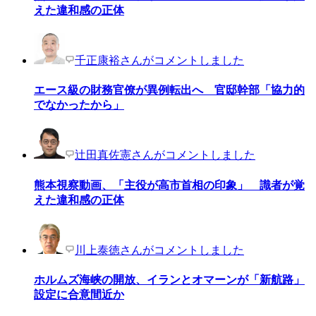
えた違和感の正体
千正康裕さんがコメントしました
エース級の財務官僚が異例転出へ 官邸幹部「協力的
でなかったから」
辻田真佐憲さんがコメントしました
熊本視察動画、「主役が高市首相の印象」 識者が覚
えた違和感の正体
川上泰徳さんがコメントしました
ホルムズ海峡の開放、イランとオマーンが「新航路」
設定に合意間近か