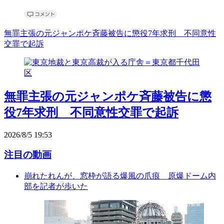
無罪主張の元ジャンポケ斉藤被告に懲役7年求刑 不同意性
交罪で起訴
無罪主張の元ジャンポケ斉藤被告に懲
役7年求刑 不同意性交罪で起訴
2026/8/5 19:53
注目の動画
崩れたれんが、窓枠が語る爆風の爪痕 原爆ドーム内
部を記者が歩いた