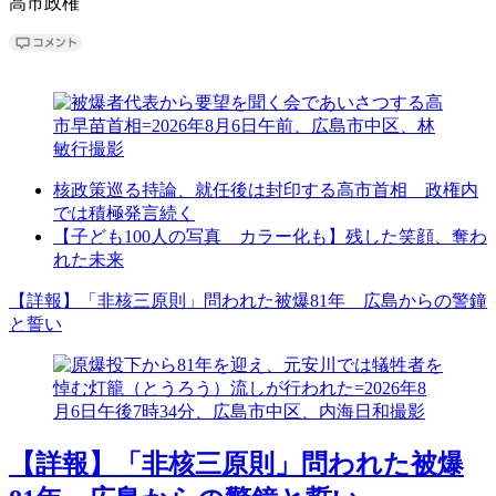
高市政権
核政策巡る持論、就任後は封印する高市首相 政権内
では積極発言続く
【子ども100人の写真 カラー化も】残した笑顔、奪わ
れた未来
【詳報】「非核三原則」問われた被爆81年 広島からの警鐘
と誓い
【詳報】「非核三原則」問われた被爆