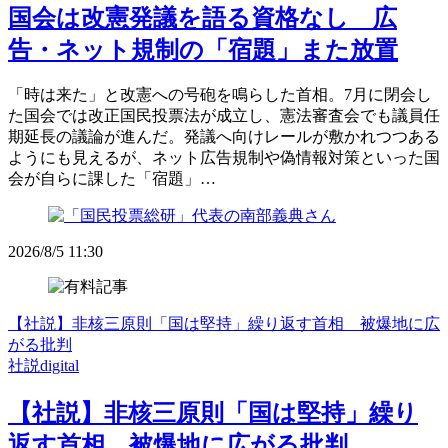
国会は改憲発議を語る資格なし 広
告・ネット規制の「宿題」また放置
「時は来た」と改憲への号砲を鳴らした首相。7月に閉会し
た国会では改正国民投票法が成立し、憲法審査会でも議員任
期延長の議論が進んだ。発議へ向けレールが敷かれつつある
ようにも見えるが、ネット広告規制や偽情報対策といった国
会が自らに課した「宿題」…
2026/8/5 11:30
【社説】非核三原則「国は堅持」繰り返す首相 被爆地に広
がる批判
社説digital
【社説】非核三原則「国は堅持」繰り
返す首相 被爆地に広がる批判