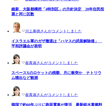
維新、大阪都構想「4特別区」の方針決定 20年住民投
票と同じ区数
川上泰徳さんがコメントしました
イスラエル軍のガザ撤退は「ハマスの武装解除後」
平和評議会が表明
崔真淑さんがコメントしました
スペースXのロケットの残骸、月に衝突か ナトリウ
ム噴出など観測
崔真淑さんがコメントしました
韓国で約60年ぶりに路面電車が復活 最新鋭水素燃料