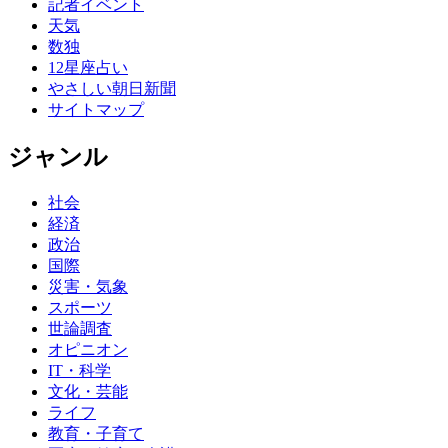
記者イベント
天気
数独
12星座占い
やさしい朝日新聞
サイトマップ
ジャンル
社会
経済
政治
国際
災害・気象
スポーツ
世論調査
オピニオン
IT・科学
文化・芸能
ライフ
教育・子育て