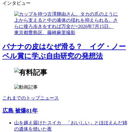
インタビュー
バナナの皮はなぜ滑る？ イグ・ノー
ベル賞に学ぶ自由研究の発想法
これまでのトップニュース
広島 被爆81年
山を越え届けたスイカ 「おいしい」とほほえんだ姉
の遺体を焼いた夜