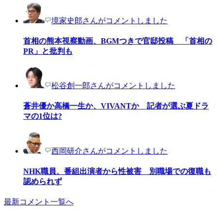
境家史郎さんがコメントしました
首相の熊本視察動画、BGMつきで官邸投稿 「首相の
PR」と批判も
松谷創一郎さんがコメントしました
蒼井優か高橋一生か、VIVANTか 記者が選ぶ夏ドラ
マの1位は?
西岡研介さんがコメントしました
NHK職員、番組出演者から性被害 別職場での復職も
認められず
最新コメント一覧へ