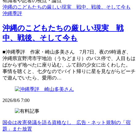
有識者や記者の視点・論点
沖縄のこどもたちの厳しい現実 戦中、戦後、そして今も
沖縄季評
沖縄のこどもたちの厳しい現実 戦
中、戦後、そして今も
■沖縄季評 作家・崎山多美さん 7月7日、夜の9時過ぎ、
沖縄県宜野湾市宇地泊（うちどまり）のバス停で、人目もは
ばからず地べたに座り込む、ふて顔の少女に出くわした。
事情を聴くと、七夕なのでバイト帰りに星を見ながらビーチ
で遊んでいたら、愛用の…
2026/8/6 7:00
国会は改憲発議を語る資格なし 広告・ネット規制の「宿
題」また放置