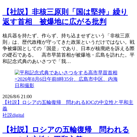
【社説】非核三原則「国は堅持」繰り
返す首相 被爆地に広がる批判
核兵器を持たず、作らず、持ち込ませずという「非核三原
則」は、歴代政権が守ってきた政策というだけではない。戦
争被爆国としての「国是」であり、日本が核廃絶を訴える際
の礎石である。 高市早苗首相が被爆地・広島を訪れた。平
和記念式典のあいさつで「我…
2026/8/6 21:00
【社説】ロシアの五輪復帰 問われるIOCの中立性と平和主
義
社説digital
【社説】ロシアの五輪復帰 問われる