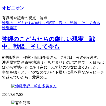
オピニオン
有識者や記者の視点・論点
沖縄のこどもたちの厳しい現実 戦中、戦後、そして今も
沖縄季評
沖縄のこどもたちの厳しい現実 戦
中、戦後、そして今も
■沖縄季評 作家・崎山多美さん 7月7日、夜の9時過ぎ、
沖縄県宜野湾市宇地泊（うちどまり）のバス停で、人目もは
ばからず地べたに座り込む、ふて顔の少女に出くわした。
事情を聴くと、七夕なのでバイト帰りに星を見ながらビーチ
で遊んでいたら、愛用の…
2026/8/6 7:00