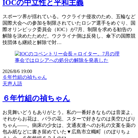
IOCの中立性と平和主義
スポーツ界が揺れている。ウクライナ侵攻のため、五輪など
国際大会への参加を制限されていたロシア選手をめぐり、国
際オリンピック委員会（IOC）が7月、制限を求める勧告の
解除を決めたためだ。ウクライナ側は反発し、傘下の国際競
技団体も継続と解除で対…
2026/8/6 19:00
６年竹組の禎ちゃん
天声人語
６年竹組の禎ちゃん
お見舞いどうもありがとう。私の一番好きなものは音楽よ、
それからお花は、バラの花、スターで好きなのは美空ひばり
ちゃん――。病床の少女は、文通友達へのお礼の文案を薬の
包み紙などに書き留めていた▼広島市立幟町（のぼりちょ