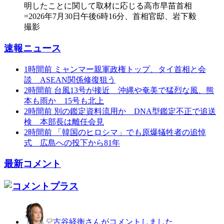
速報ニュース
1時間前
ミャンマー親軍政権トップ、タイ首相と会
談 ASEAN関係修復狙う
2時間前
台風13号が接近 沖縄や奄美で猛烈な風、熊
本も雨か 15号も北上
2時間前
別の鑑定資料流用か DNA型鑑定不正で追送
検 本部長は離任会見
2時間前
「韓国のヒロシマ」でも原爆犠牲者の追悼
式 広島への投下から81年
最新コメント
古谷経衡さんがコメントしました