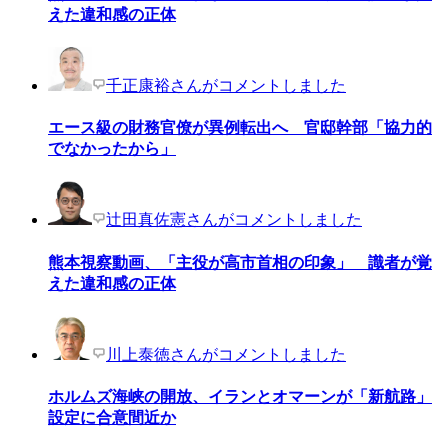
えた違和感の正体
千正康裕さんがコメントしました
エース級の財務官僚が異例転出へ 官邸幹部「協力的
でなかったから」
辻田真佐憲さんがコメントしました
熊本視察動画、「主役が高市首相の印象」 識者が覚
えた違和感の正体
川上泰徳さんがコメントしました
ホルムズ海峡の開放、イランとオマーンが「新航路」
設定に合意間近か