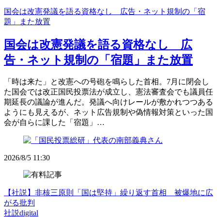
国会は改憲発議を語る資格なし 広告・ネット規制の「宿
題」また放置
国会は改憲発議を語る資格なし 広
告・ネット規制の「宿題」また放置
「時は来た」と改憲への号砲を鳴らした首相。7月に閉会し
た国会では改正国民投票法が成立し、憲法審査会でも議員任
期延長の議論が進んだ。発議へ向けレールが敷かれつつある
ようにも見えるが、ネット広告規制や偽情報対策といった国
会が自らに課した「宿題」…
2026/8/5 11:30
【社説】非核三原則「国は堅持」繰り返す首相 被爆地に広
がる批判
社説digital