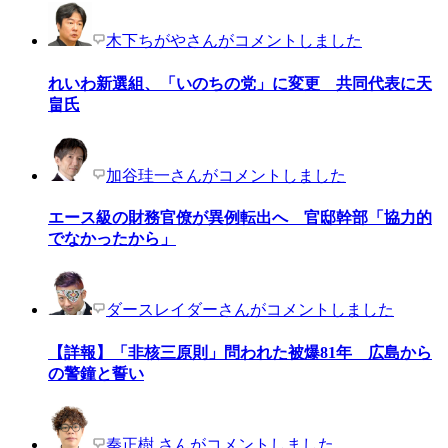
木下ちがやさんがコメントしました
れいわ新選組、「いのちの党」に変更 共同代表に天
畠氏
加谷珪一さんがコメントしました
エース級の財務官僚が異例転出へ 官邸幹部「協力的
でなかったから」
ダースレイダーさんがコメントしました
【詳報】「非核三原則」問われた被爆81年 広島から
の警鐘と誓い
秦正樹 さんがコメントしました