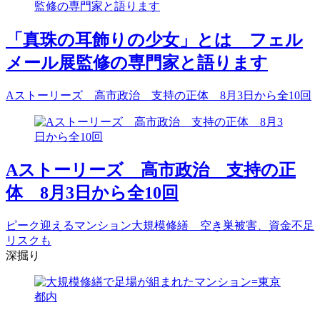
「真珠の耳飾りの少女」とは フェル
メール展監修の専門家と語ります
Aストーリーズ 高市政治 支持の正体 8月3日から全10回
Aストーリーズ 高市政治 支持の正
体 8月3日から全10回
ピーク迎えるマンション大規模修繕 空き巣被害、資金不足
リスクも
深掘り