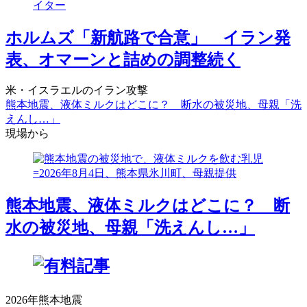
ホルムズ「新航路で合意」 イラン発
表、オマーンと詰めの調整続く
米・イスラエルのイラン攻撃
熊本地震、液体ミルクはどこに？ 断水の被災地、母親「洗
えんし…」
現場から
熊本地震、液体ミルクはどこに？ 断
水の被災地、母親「洗えんし…」
2026年熊本地震