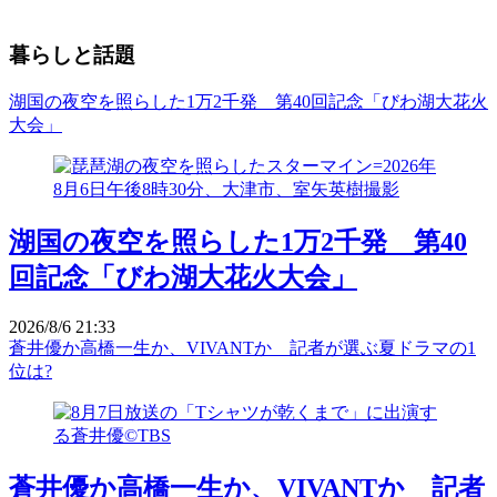
暮らしと話題
湖国の夜空を照らした1万2千発 第40回記念「びわ湖大花火
大会」
湖国の夜空を照らした1万2千発 第40
回記念「びわ湖大花火大会」
2026/8/6 21:33
蒼井優か高橋一生か、VIVANTか 記者が選ぶ夏ドラマの1
位は?
蒼井優か高橋一生か、VIVANTか 記者