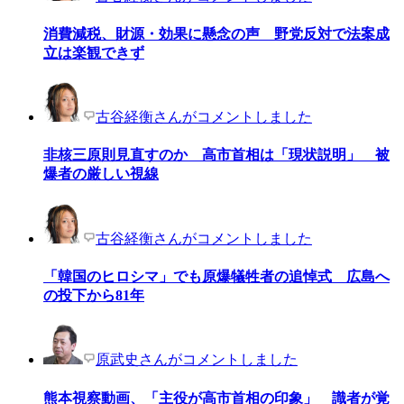
消費減税、財源・効果に懸念の声 野党反対で法案成
立は楽観できず
古谷経衡さんがコメントしました
非核三原則見直すのか 高市首相は「現状説明」 被
爆者の厳しい視線
古谷経衡さんがコメントしました
「韓国のヒロシマ」でも原爆犠牲者の追悼式 広島へ
の投下から81年
原武史さんがコメントしました
熊本視察動画、「主役が高市首相の印象」 識者が覚