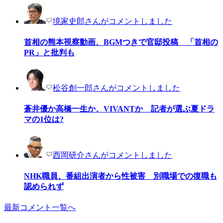
境家史郎さんがコメントしました
首相の熊本視察動画、BGMつきで官邸投稿 「首相の
PR」と批判も
松谷創一郎さんがコメントしました
蒼井優か高橋一生か、VIVANTか 記者が選ぶ夏ドラ
マの1位は?
西岡研介さんがコメントしました
NHK職員、番組出演者から性被害 別職場での復職も
認められず
最新コメント一覧へ