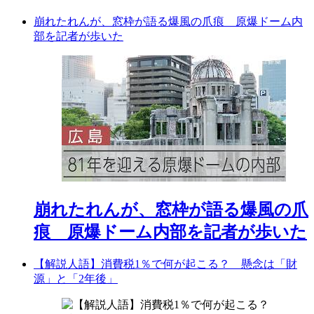
崩れたれんが、窓枠が語る爆風の爪痕 原爆ドーム内
部を記者が歩いた
崩れたれんが、窓枠が語る爆風の爪
痕 原爆ドーム内部を記者が歩いた
【解説人語】消費税1％で何が起こる？ 懸念は「財
源」と「2年後」