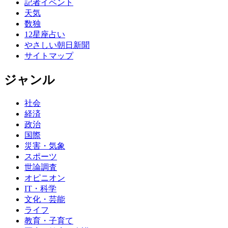
記者イベント
天気
数独
12星座占い
やさしい朝日新聞
サイトマップ
ジャンル
社会
経済
政治
国際
災害・気象
スポーツ
世論調査
オピニオン
IT・科学
文化・芸能
ライフ
教育・子育て