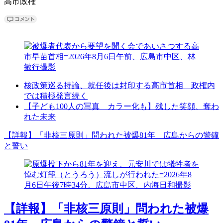
高市政権
核政策巡る持論、就任後は封印する高市首相 政権内
では積極発言続く
【子ども100人の写真 カラー化も】残した笑顔、奪わ
れた未来
【詳報】「非核三原則」問われた被爆81年 広島からの警鐘
と誓い
【詳報】「非核三原則」問われた被爆