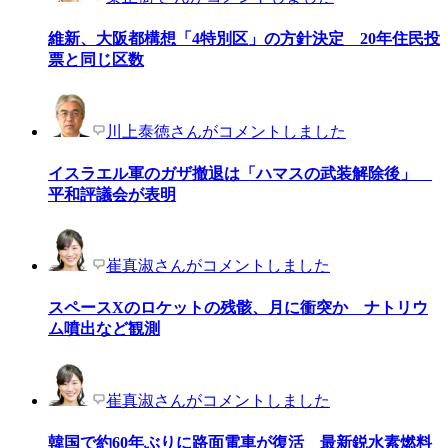
維新、大阪都構想「4特別区」の方針決定 20年住民投
票と同じ区数
川上泰徳さんがコメントしました
イスラエル軍のガザ撤退は「ハマスの武装解除後」
平和評議会が表明
崔真淑さんがコメントしました
スペースXのロケットの残骸、月に衝突か ナトリウ
ム噴出など観測
崔真淑さんがコメントしました
韓国で約60年ぶりに路面電車が復活 最新鋭水素燃料