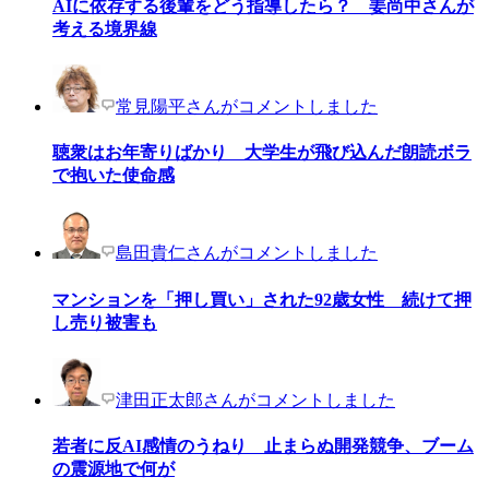
AIに依存する後輩をどう指導したら？ 姜尚中さんが
考える境界線
常見陽平さんがコメントしました
聴衆はお年寄りばかり 大学生が飛び込んだ朗読ボラ
で抱いた使命感
島田貴仁さんがコメントしました
マンションを「押し買い」された92歳女性 続けて押
し売り被害も
津田正太郎さんがコメントしました
若者に反AI感情のうねり 止まらぬ開発競争、ブーム
の震源地で何が