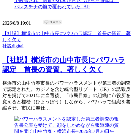
2026/8/8 19:01
【社説】横浜市の山中市長にパワハラ認定 首長の資質、著
しく欠く
社説digital
【社説】横浜市の山中市長にパワハラ
認定 首長の資質、著しく欠く
横浜市の山中竹春市長のパワーハラスメントが第三者の調査
で認定された。カジノを含む統合型リゾート（IR）の誘致反
対を掲げて2021年に当選後、「市民目線」の組織に市役所を
変えると標榜（ひょうぼう）しながら、パワハラで組織を萎
縮させ、市民に奉仕…