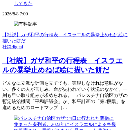
2026/8/8 7:00
【社説】ガザ和平の行程表 イスラエルの暴挙止めねば絵に
描いた餅だ
社説digital
【社説】ガザ和平の行程表 イスラエ
ルの暴挙止めねば絵に描いた餅だ
どんなに立派な計画を立てても、実現しなければ意味がな
い。多くの人が苦しみ、命が失われていく状況のなかで、一
刻も早い取り組みが求められる。 パレスチナ自治区ガザの
暫定統治機関「平和評議会」が、和平計画の「第2段階」を
進めるためのロードマップ（…