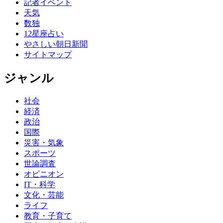
記者イベント
天気
数独
12星座占い
やさしい朝日新聞
サイトマップ
ジャンル
社会
経済
政治
国際
災害・気象
スポーツ
世論調査
オピニオン
IT・科学
文化・芸能
ライフ
教育・子育て