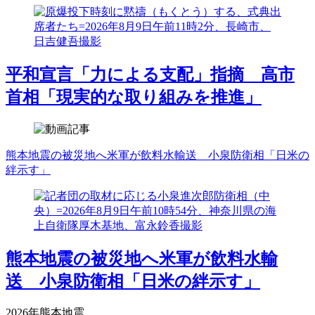
平和宣言「力による支配」指摘 高市
首相「現実的な取り組みを推進」
熊本地震の被災地へ米軍が飲料水輸送 小泉防衛相「日米の
絆示す」
熊本地震の被災地へ米軍が飲料水輸
送 小泉防衛相「日米の絆示す」
2026年熊本地震