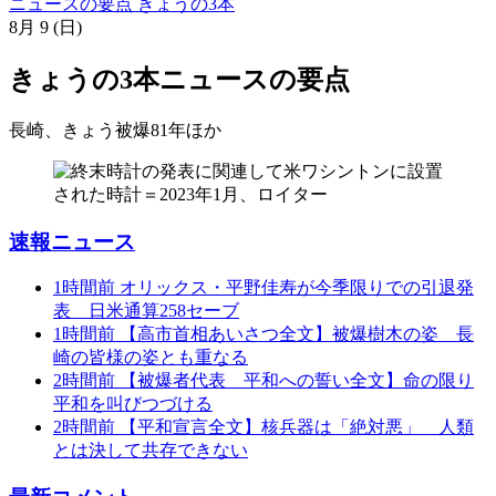
ニュースの要点 きょうの3本
8月
9
(日)
きょうの3本
ニュースの要点
長崎、きょう被爆81年
ほか
速報ニュース
1時間前
オリックス・平野佳寿が今季限りでの引退発
表 日米通算258セーブ
1時間前
【高市首相あいさつ全文】被爆樹木の姿 長
崎の皆様の姿とも重なる
2時間前
【被爆者代表 平和への誓い全文】命の限り
平和を叫びつづける
2時間前
【平和宣言全文】核兵器は「絶対悪」 人類
とは決して共存できない