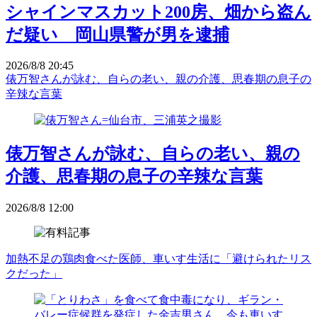
シャインマスカット200房、畑から盗ん
だ疑い 岡山県警が男を逮捕
2026/8/8 20:45
俵万智さんが詠む、自らの老い、親の介護、思春期の息子の
辛辣な言葉
俵万智さんが詠む、自らの老い、親の
介護、思春期の息子の辛辣な言葉
2026/8/8 12:00
加熱不足の鶏肉食べた医師、車いす生活に「避けられたリス
クだった」