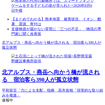
【まとめてわかる】熊本地震 被害状況、イオン、酷
暑、震源、寄付は
支援物資が届かない背景に「三つの不足」 物流の専
門家に聞く改善策
北アルプス・燕岳へ向かう橋が流される 宿泊客ら390人が
孤立状態
北アルプス・燕岳へ向かう橋が流され
る 宿泊客ら390人が孤立状態
平和宣言「力による支配」指摘 高市首相「現実的な取り組
みを推進」
速報中