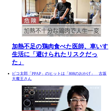
加熱不足の鶏肉食べた医師、車いす
生活に「避けられたリスクだっ
た」
ピコ太郎「PPAP」のヒットは「808のおかげ」 古坂
大魔王さん