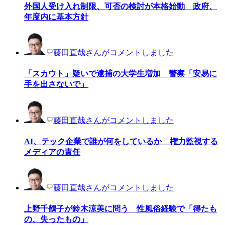
外国人受け入れ制限、可否の検討が本格始動 政府、
年度内に基本方針
藤田直哉さんがコメントしました
「スカウト」疑いで逮捕の大学生増加 警察「安易に
手を出さないで」
藤田直哉さんがコメントしました
AI、テック企業で誰が何をしているか 権力監視する
メディアの責任
藤田直哉さんがコメントしました
上野千鶴子が鈴木涼美に問う 性風俗経験で「得たも
の、失ったもの」