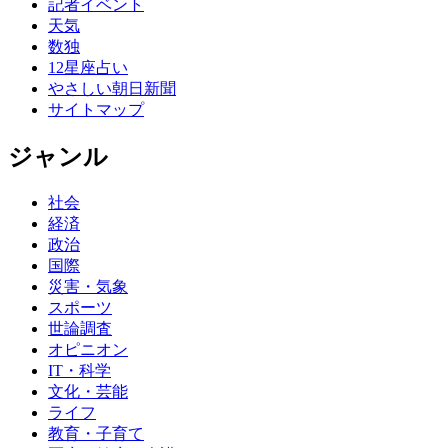
記者イベント
天気
数独
12星座占い
やさしい朝日新聞
サイトマップ
ジャンル
社会
経済
政治
国際
災害・気象
スポーツ
世論調査
オピニオン
IT・科学
文化・芸能
ライフ
教育・子育て