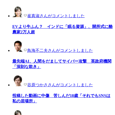
崔真淑さんがコメントしました
EVより牛ふん？ インドに「眠る資源」、開所式に酪
農家2万人超
鳥海不二夫さんがコメントしました
最先端AI、人間をだましてサイバー攻撃 英政府機関
「深刻な欺き」
谷原つかささんがコメントしました
投稿した動画に中傷 苦しんだ18歳「それでもSNSは
私の居場所」