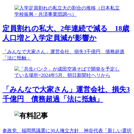
定員割れの私大、2年連続で減る 18歳
人口増と入学定員減が影響か
「みんなで大家さん」運営会社、損失3千億円 債務超過
「法に抵触」
「みんなで大家さん」運営会社、損失3
千億円 債務超過「法に抵触」
参政党、福岡県議選に30人擁立方針 神谷代表「新しい選択