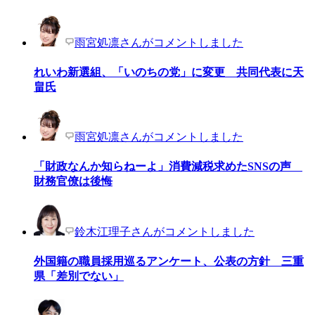
雨宮処凛さんがコメントしました
れいわ新選組、「いのちの党」に変更 共同代表に天
畠氏
雨宮処凛さんがコメントしました
「財政なんか知らねーよ」消費減税求めたSNSの声
財務官僚は後悔
鈴木江理子さんがコメントしました
外国籍の職員採用巡るアンケート、公表の方針 三重
県「差別でない」