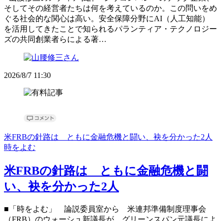
そしてその経営者たちは何を考えているのか。この問いをめ
ぐる社会的な関心は高い。安全保障分野にAI（人工知能）
を活用してきたことで知られるパランティア・テクノロジー
ズの共同創業者らによる著…
2026/8/7 11:30
米FRBの針路は ともに金融危機と闘い、袂を分かった2人
時をよむ
米FRBの針路は ともに金融危機と闘
い、袂を分かった2人
■「時をよむ」 論説委員室から 米連邦準備制度理事会
（FRB）のウォーシュ新議長が、グリーンスパン元議長によ