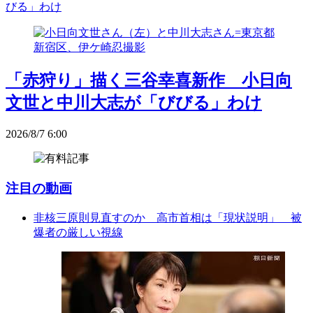
びる」わけ
「赤狩り」描く三谷幸喜新作 小日向
文世と中川大志が「びびる」わけ
2026/8/7 6:00
注目の動画
非核三原則見直すのか 高市首相は「現状説明」 被
爆者の厳しい視線