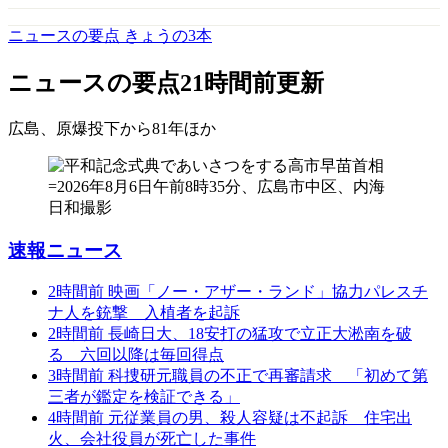
ニュースの要点 きょうの3本
ニュースの要点
21時間前更新
広島、原爆投下から81年
ほか
速報ニュース
2時間前
映画「ノー・アザー・ランド」協力パレスチ
ナ人を銃撃 入植者を起訴
2時間前
長崎日大、18安打の猛攻で立正大淞南を破
る 六回以降は毎回得点
3時間前
科捜研元職員の不正で再審請求 「初めて第
三者が鑑定を検証できる」
4時間前
元従業員の男、殺人容疑は不起訴 住宅出
火、会社役員が死亡した事件