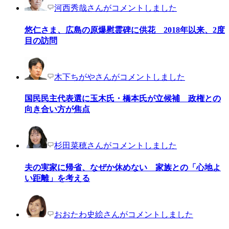
河西秀哉さんがコメントしました
悠仁さま、広島の原爆慰霊碑に供花 2018年以来、2度
目の訪問
木下ちがやさんがコメントしました
国民民主代表選に玉木氏・橋本氏が立候補 政権との
向き合い方が焦点
杉田菜穂さんがコメントしました
夫の実家に帰省、なぜか休めない 家族との「心地よ
い距離」を考える
おおたわ史絵さんがコメントしました