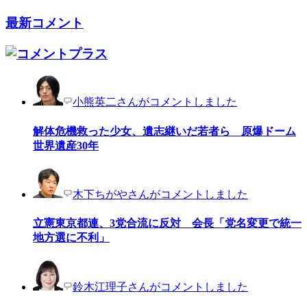
最新コメント
小熊英二さんがコメントしました
解体危機救った少女、遺志継いだ若者ら 原爆ドーム
世界遺産30年
木下ちがやさんがコメントしました
立憲東京都連、3党合流に反対 会長「党名変更で統一
地方選に不利」
鈴木江理子さんがコメントしました