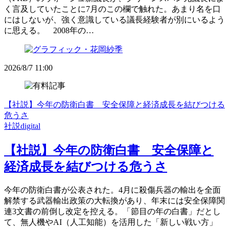
く言及していたことに7月のこの欄で触れた。あまり名を口
にはしないが、強く意識している議長経験者が別にいるよう
に思える。 2008年の…
2026/8/7 11:00
【社説】今年の防衛白書 安全保障と経済成長を結びつける
危うさ
社説digital
【社説】今年の防衛白書 安全保障と
経済成長を結びつける危うさ
今年の防衛白書が公表された。4月に殺傷兵器の輸出を全面
解禁する武器輸出政策の大転換があり、年末には安全保障関
連3文書の前倒し改定を控える。「節目の年の白書」だとし
て、無人機やAI（人工知能）を活用した「新しい戦い方」