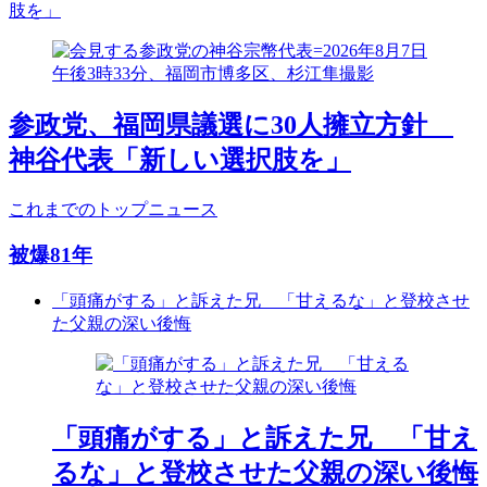
肢を」
参政党、福岡県議選に30人擁立方針
神谷代表「新しい選択肢を」
これまでのトップニュース
被爆81年
「頭痛がする」と訴えた兄 「甘えるな」と登校させ
た父親の深い後悔
「頭痛がする」と訴えた兄 「甘え
るな」と登校させた父親の深い後悔