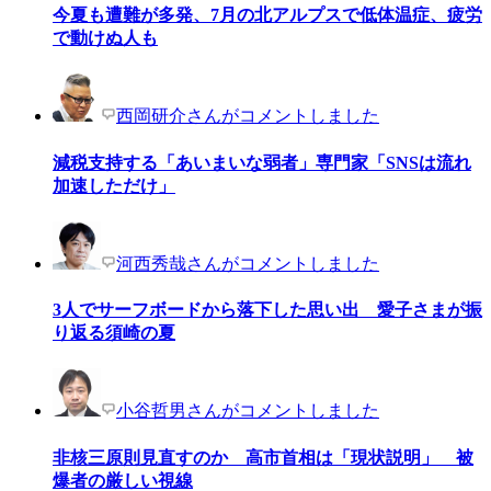
今夏も遭難が多発、7月の北アルプスで低体温症、疲労
で動けぬ人も
西岡研介さんがコメントしました
減税支持する「あいまいな弱者」専門家「SNSは流れ
加速しただけ」
河西秀哉さんがコメントしました
3人でサーフボードから落下した思い出 愛子さまが振
り返る須崎の夏
小谷哲男さんがコメントしました
非核三原則見直すのか 高市首相は「現状説明」 被
爆者の厳しい視線