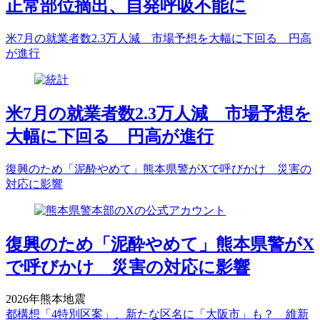
正常部位摘出、自発呼吸不能に
米7月の就業者数2.3万人減 市場予想を大幅に下回る 円高
が進行
米7月の就業者数2.3万人減 市場予想を
大幅に下回る 円高が進行
復興のため「泥酔やめて」熊本県警がXで呼びかけ 災害の
対応に影響
復興のため「泥酔やめて」熊本県警がX
で呼びかけ 災害の対応に影響
2026年熊本地震
都構想「4特別区案」、新たな区名に「大阪市」も？ 維新