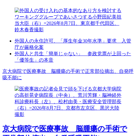
外国人の永住許可、「厚生年金30年水準」要求 入管
庁が厳格化案
外国人と共生「簡単じゃない」 参政党票が上回った
「優等生」の本音
京大病院で医療事故 脳腫瘍の手術で正常部位摘出、自発呼
吸不能に
京大病院で医療事故 脳腫瘍の手術で