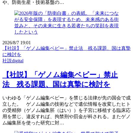
や、防衛生産・技術基盤の…
2026/8/7 19:01
【社説】「ゲノム編集ベビー」禁止法 残る課題、国は真摯
に検討を
社説digital
【社説】「ゲノム編集ベビー」禁止
法 残る課題、国は真摯に検討を
いわゆる「ゲノム編集ベビー」を禁じる法律が先の国会で成
立した。 ゲノム編集の技術などで遺伝情報を改変したヒト
の受精卵（ゲノム編集胚（はい））を子宮に移植する臨床応
用を禁じ、違反すれば、拘禁刑や罰金が科される。またゲノ
ム編集胚を使った研究に対…