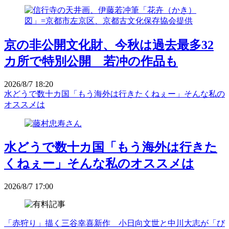
京の非公開文化財、今秋は過去最多32
カ所で特別公開 若冲の作品も
2026/8/7 18:20
水どうで数十カ国「もう海外は行きたくねぇー」そんな私の
オススメは
水どうで数十カ国「もう海外は行きた
くねぇー」そんな私のオススメは
2026/8/7 17:00
「赤狩り」描く三谷幸喜新作 小日向文世と中川大志が「び