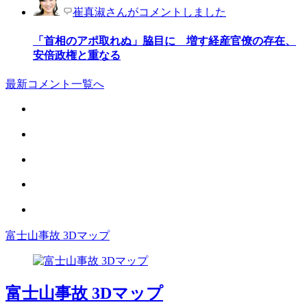
崔真淑さんがコメントしました
「首相のアポ取れぬ」脇目に 増す経産官僚の存在、
安倍政権と重なる
最新コメント一覧へ
富士山事故 3Dマップ
富士山事故 3Dマップ