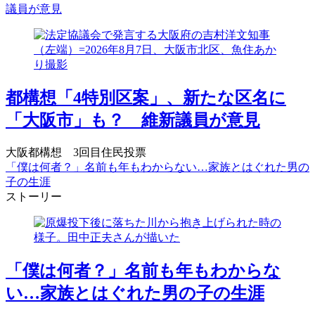
議員が意見
都構想「4特別区案」、新たな区名に
「大阪市」も？ 維新議員が意見
大阪都構想 3回目住民投票
「僕は何者？」名前も年もわからない…家族とはぐれた男の
子の生涯
ストーリー
「僕は何者？」名前も年もわからな
い…家族とはぐれた男の子の生涯