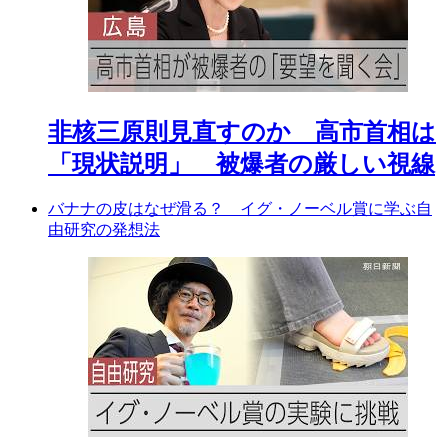
非核三原則見直すのか 高市首相は
「現状説明」 被爆者の厳しい視線
バナナの皮はなぜ滑る？ イグ・ノーベル賞に学ぶ自
由研究の発想法