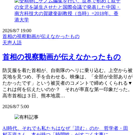
2026/8/7 19:00
首相の視察動画が伝えなかったもの
天声人語
首相の視察動画が伝えなかったもの
防災服を着た首相が、自衛隊のヘリに乗り込む。上空から被
災地を見つめ、手を合わせる。映像は、「全部が全部ありが
たかったです」という被災者のコメントで締めくくられる▼
これは何を伝えたいのか？ それが率直な第一印象だった。
高市首相は３日、熊本地震…
2026/8/7 5:00
AI時代、それでも私たちはなぜ「読む」のか 哲学者・田
村正資さん 本が持つ「時間性」がすごく大事に