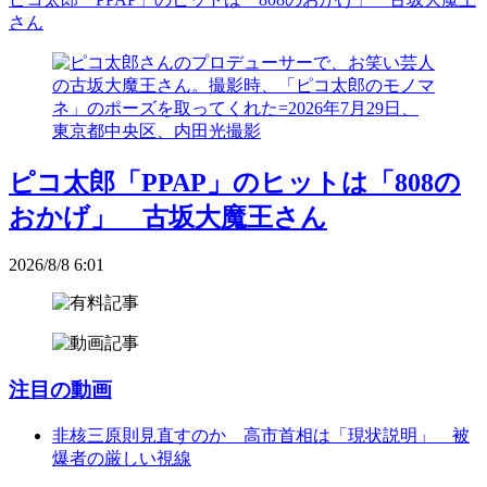
さん
ピコ太郎「PPAP」のヒットは「808の
おかげ」 古坂大魔王さん
2026/8/8 6:01
注目の動画
非核三原則見直すのか 高市首相は「現状説明」 被
爆者の厳しい視線