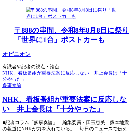
〒888の串間、令和8年8月8日に祭り
「世界に1台」ポストカーも
オピニオン
有識者や記者の視点・論点
NHK、看板番組が重要法案に反応しない 井上会長は「十
分やった」
多事奏論
NHK、看板番組が重要法案に反応しな
い 井上会長は「十分やった」
■記者コラム「多事奏論」 編集委員・田玉恵美 熊本地震
の報道にNHKが力を入れている。 毎日のニュースで伝え