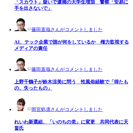
「スカウト」疑いで逮捕の大学生増加 警察「安易に
手を出さないで」
藤田直哉さんがコメントしました
AI、テック企業で誰が何をしているか 権力監視する
メディアの責任
藤田直哉さんがコメントしました
上野千鶴子が鈴木涼美に問う 性風俗経験で「得たも
の、失ったもの」
雨宮処凛さんがコメントしました
れいわ新選組、「いのちの党」に変更 共同代表に天
畠氏