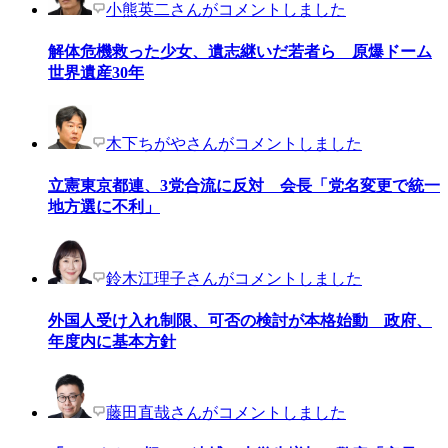
小熊英二さんがコメントしました
解体危機救った少女、遺志継いだ若者ら 原爆ドーム
世界遺産30年
木下ちがやさんがコメントしました
立憲東京都連、3党合流に反対 会長「党名変更で統一
地方選に不利」
鈴木江理子さんがコメントしました
外国人受け入れ制限、可否の検討が本格始動 政府、
年度内に基本方針
藤田直哉さんがコメントしました