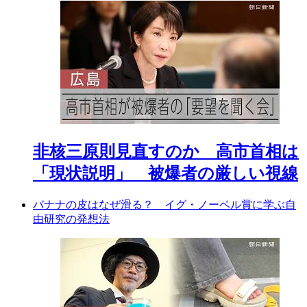
非核三原則見直すのか 高市首相は
「現状説明」 被爆者の厳しい視線
バナナの皮はなぜ滑る？ イグ・ノーベル賞に学ぶ自
由研究の発想法