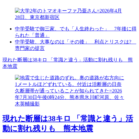
中学受験で御三家、でも「人生終わった」 7年後に得
られた「普通」
中学受験、大事なのは「その後」 利点とリスクは?
専門家の提言
現れた断層は38キロ 「常識と違う」活動に割れ残りも 熊
本地震
現れた断層は38キロ 「常識と違う」活
動に割れ残りも 熊本地震