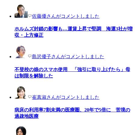
佐藤優さんがコメントしました
ホルムズ封鎖の影響も…運賃上昇で堅調 海運3社が増
収・上方修正
島沢優子さんがコメントしました
不登校の娘のスマホ使用 「強引に取り上げたら」母
は制限を解除した
崔真淑さんがコメントしました
病床の利用率7割未満の医療圏、20年で5倍に 苦境の
過疎地医療