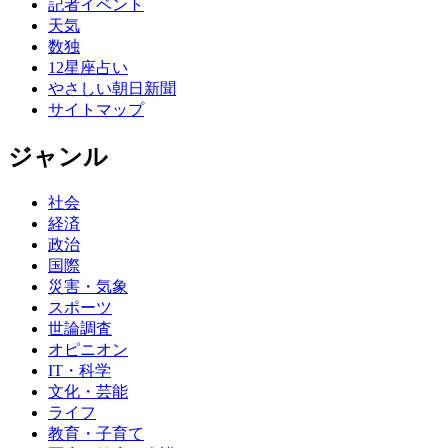
記者イベント
天気
数独
12星座占い
やさしい朝日新聞
サイトマップ
ジャンル
社会
経済
政治
国際
災害・気象
スポーツ
世論調査
オピニオン
IT・科学
文化・芸能
ライフ
教育・子育て