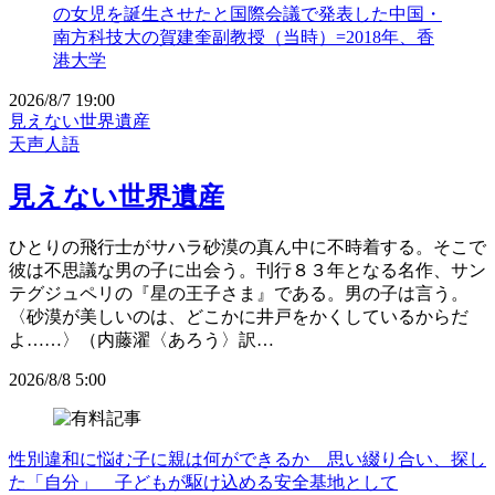
2026/8/7 19:00
見えない世界遺産
天声人語
見えない世界遺産
ひとりの飛行士がサハラ砂漠の真ん中に不時着する。そこで
彼は不思議な男の子に出会う。刊行８３年となる名作、サン
テグジュペリの『星の王子さま』である。男の子は言う。
〈砂漠が美しいのは、どこかに井戸をかくしているからだ
よ……〉（内藤濯〈あろう〉訳…
2026/8/8 5:00
性別違和に悩む子に親は何ができるか 思い綴り合い、探し
た「自分」 子どもが駆け込める安全基地として