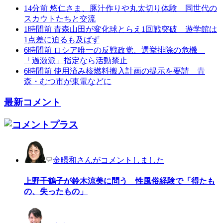
14分前
悠仁さま、豚汁作りや丸太切り体験 同世代の
スカウトたちと交流
1時間前
青森山田が変化球とらえ1回戦突破 遊学館は
1点差に迫るも及ばず
6時間前
ロシア唯一の反戦政党、選挙排除の危機
「過激派」指定なら活動禁止
6時間前
使用済み核燃料搬入計画の提示を要請 青
森・むつ市が東電などに
最新コメント
金暻和さんがコメントしました
上野千鶴子が鈴木涼美に問う 性風俗経験で「得たも
の、失ったもの」