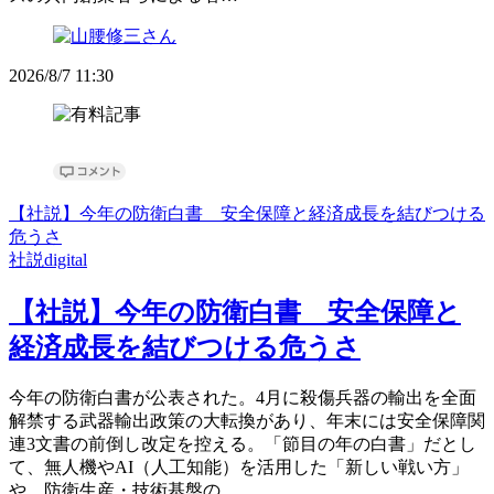
2026/8/7 11:30
【社説】今年の防衛白書 安全保障と経済成長を結びつける
危うさ
社説digital
【社説】今年の防衛白書 安全保障と
経済成長を結びつける危うさ
今年の防衛白書が公表された。4月に殺傷兵器の輸出を全面
解禁する武器輸出政策の大転換があり、年末には安全保障関
連3文書の前倒し改定を控える。「節目の年の白書」だとし
て、無人機やAI（人工知能）を活用した「新しい戦い方」
や、防衛生産・技術基盤の…