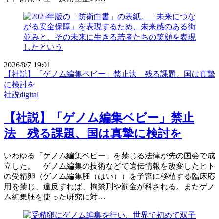
2026/8/7 19:01
【社説】「ゲノム編集ベビー」禁止法 残る課題、国は真摯
に検討を
社説digital
【社説】「ゲノム編集ベビー」禁止
法 残る課題、国は真摯に検討を
いわゆる「ゲノム編集ベビー」を禁じる法律が先の国会で成
立した。 ゲノム編集の技術などで遺伝情報を改変したヒト
の受精卵（ゲノム編集胚（はい））を子宮に移植する臨床応
用を禁じ、違反すれば、拘禁刑や罰金が科される。またゲノ
ム編集胚を使った研究に対…