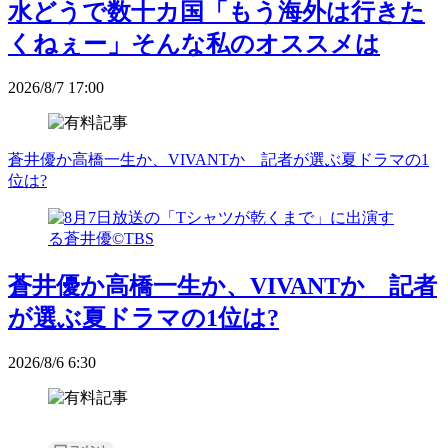
水どうで数十カ国「もう海外は行きた
くねぇー」そんな私のオススメは
2026/8/7 17:00
蒼井優か高橋一生か、VIVANTか 記者が選ぶ夏ドラマの1
位は?
蒼井優か高橋一生か、VIVANTか 記者
が選ぶ夏ドラマの1位は?
2026/8/6 6:30