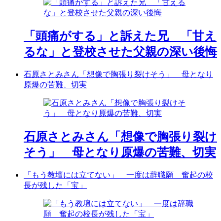
「頭痛がする」と訴えた兄 「甘え
るな」と登校させた父親の深い後悔
石原さとみさん「想像で胸張り裂けそう」 母となり
原爆の苦難、切実
石原さとみさん「想像で胸張り裂け
そう」 母となり原爆の苦難、切実
「もう教壇には立てない」 一度は辞職願 奮起の校
長が残した「宝」