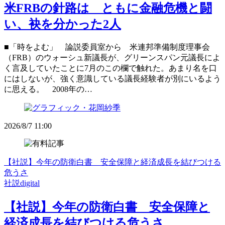
米FRBの針路は ともに金融危機と闘
い、袂を分かった2人
■「時をよむ」 論説委員室から 米連邦準備制度理事会
（FRB）のウォーシュ新議長が、グリーンスパン元議長によ
く言及していたことに7月のこの欄で触れた。あまり名を口
にはしないが、強く意識している議長経験者が別にいるよう
に思える。 2008年の…
2026/8/7 11:00
【社説】今年の防衛白書 安全保障と経済成長を結びつける
危うさ
社説digital
【社説】今年の防衛白書 安全保障と
経済成長を結びつける危うさ