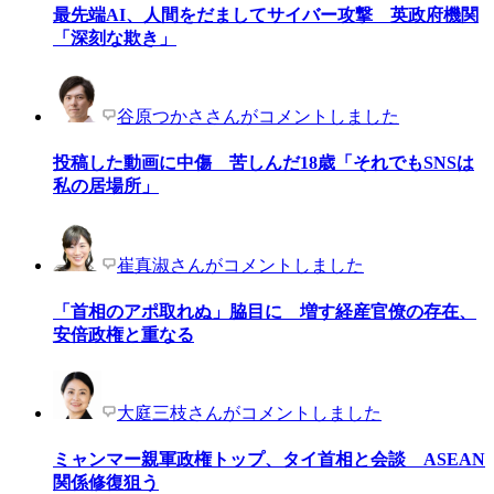
最先端AI、人間をだましてサイバー攻撃 英政府機関
「深刻な欺き」
谷原つかささんがコメントしました
投稿した動画に中傷 苦しんだ18歳「それでもSNSは
私の居場所」
崔真淑さんがコメントしました
「首相のアポ取れぬ」脇目に 増す経産官僚の存在、
安倍政権と重なる
大庭三枝さんがコメントしました
ミャンマー親軍政権トップ、タイ首相と会談 ASEAN
関係修復狙う