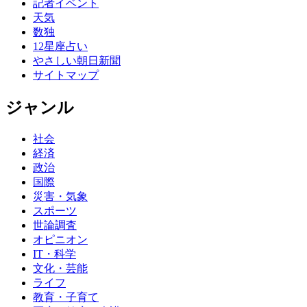
記者イベント
天気
数独
12星座占い
やさしい朝日新聞
サイトマップ
ジャンル
社会
経済
政治
国際
災害・気象
スポーツ
世論調査
オピニオン
IT・科学
文化・芸能
ライフ
教育・子育て