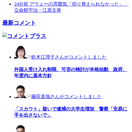
24分前
アウェーの雰囲気「切り替えられなかった」
立命館宇治・江原主将
最新コメント
鈴木江理子さんがコメントしました
外国人受け入れ制限、可否の検討が本格始動 政府、
年度内に基本方針
藤田直哉さんがコメントしました
「スカウト」疑いで逮捕の大学生増加 警察「安易に
手を出さないで」