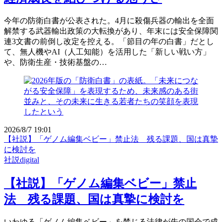
今年の防衛白書が公表された。4月に殺傷兵器の輸出を全面
解禁する武器輸出政策の大転換があり、年末には安全保障関
連3文書の前倒し改定を控える。「節目の年の白書」だとし
て、無人機やAI（人工知能）を活用した「新しい戦い方」
や、防衛生産・技術基盤の…
2026/8/7 19:01
【社説】「ゲノム編集ベビー」禁止法 残る課題、国は真摯
に検討を
社説digital
【社説】「ゲノム編集ベビー」禁止
法 残る課題、国は真摯に検討を
いわゆる「ゲノム編集ベビー」を禁じる法律が先の国会で成