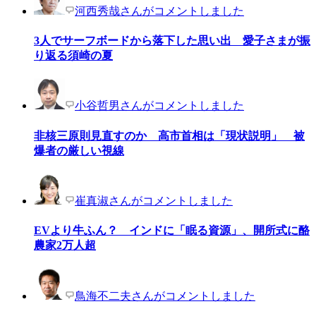
河西秀哉さんがコメントしました
3人でサーフボードから落下した思い出 愛子さまが振
り返る須崎の夏
小谷哲男さんがコメントしました
非核三原則見直すのか 高市首相は「現状説明」 被
爆者の厳しい視線
崔真淑さんがコメントしました
EVより牛ふん？ インドに「眠る資源」、開所式に酪
農家2万人超
鳥海不二夫さんがコメントしました