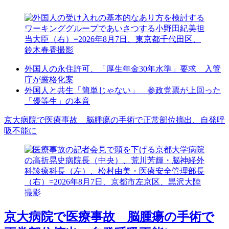
外国人の永住許可、「厚生年金30年水準」要求 入管
庁が厳格化案
外国人と共生「簡単じゃない」 参政党票が上回った
「優等生」の本音
京大病院で医療事故 脳腫瘍の手術で正常部位摘出、自発呼
吸不能に
京大病院で医療事故 脳腫瘍の手術で