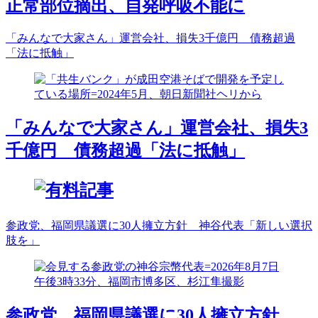
正常部位摘出、自発呼吸不能に
「みんなで大家さん」運営会社、損失3千億円 債務超過
「法に抵触」
「みんなで大家さん」運営会社、損失3
千億円 債務超過「法に抵触」
参政党、福岡県議選に30人擁立方針 神谷代表「新しい選択
肢を」
参政党、福岡県議選に30人擁立方針