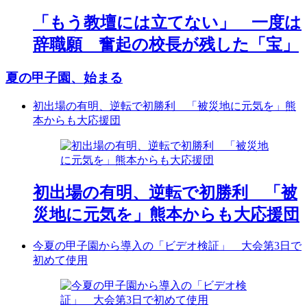
「もう教壇には立てない」 一度は
辞職願 奮起の校長が残した「宝」
夏の甲子園、始まる
初出場の有明、逆転で初勝利 「被災地に元気を」熊
本からも大応援団
初出場の有明、逆転で初勝利 「被
災地に元気を」熊本からも大応援団
今夏の甲子園から導入の「ビデオ検証」 大会第3日で
初めて使用