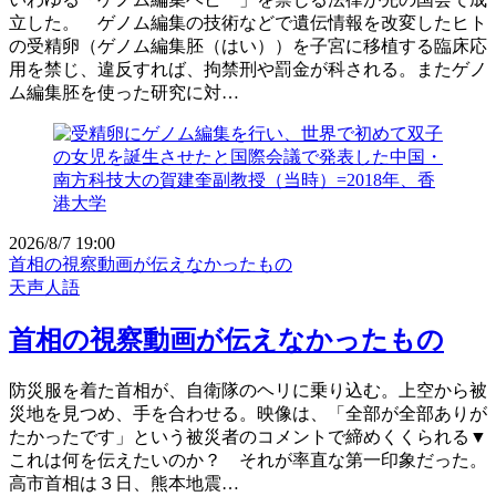
立した。 ゲノム編集の技術などで遺伝情報を改変したヒト
の受精卵（ゲノム編集胚（はい））を子宮に移植する臨床応
用を禁じ、違反すれば、拘禁刑や罰金が科される。またゲノ
ム編集胚を使った研究に対…
2026/8/7 19:00
首相の視察動画が伝えなかったもの
天声人語
首相の視察動画が伝えなかったもの
防災服を着た首相が、自衛隊のヘリに乗り込む。上空から被
災地を見つめ、手を合わせる。映像は、「全部が全部ありが
たかったです」という被災者のコメントで締めくくられる▼
これは何を伝えたいのか？ それが率直な第一印象だった。
高市首相は３日、熊本地震…