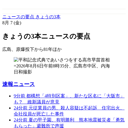
ニュースの要点 きょうの3本
8月
7
(金)
きょうの3本
ニュースの要点
広島、原爆投下から81年
ほか
速報ニュース
9分前
都構想「4特別区案」、新たな区名に「大阪市」
も？ 維新議員が意見
24分前
元従業員の男、殺人容疑は不起訴 住宅出火、
会社役員が死亡した事件
24分前
夏の甲子園、有明勝利 熊本地震被災者「勇気
もらった」避難所で声援