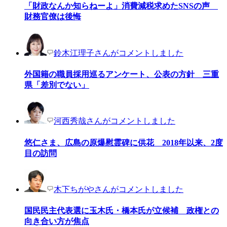
「財政なんか知らねーよ」消費減税求めたSNSの声
財務官僚は後悔
鈴木江理子さんがコメントしました
外国籍の職員採用巡るアンケート、公表の方針 三重
県「差別でない」
河西秀哉さんがコメントしました
悠仁さま、広島の原爆慰霊碑に供花 2018年以来、2度
目の訪問
木下ちがやさんがコメントしました
国民民主代表選に玉木氏・橋本氏が立候補 政権との
向き合い方が焦点