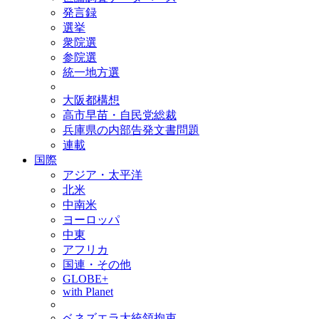
発言録
選挙
衆院選
参院選
統一地方選
大阪都構想
高市早苗・自民党総裁
兵庫県の内部告発文書問題
連載
国際
アジア・太平洋
北米
中南米
ヨーロッパ
中東
アフリカ
国連・その他
GLOBE+
with Planet
ベネズエラ大統領拘束