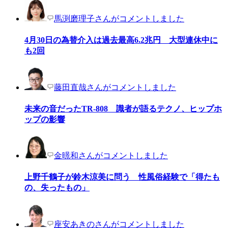
馬渕磨理子さんがコメントしました
4月30日の為替介入は過去最高6.2兆円 大型連休中に
も2回
藤田直哉さんがコメントしました
未来の音だったTR-808 識者が語るテクノ、ヒップホ
ップの影響
金暻和さんがコメントしました
上野千鶴子が鈴木涼美に問う 性風俗経験で「得たも
の、失ったもの」
座安あきのさんがコメントしました