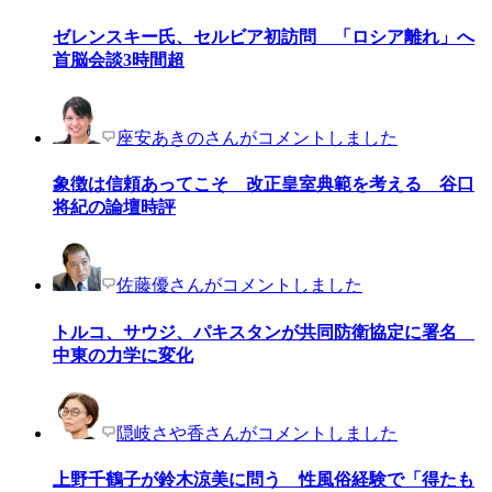
ゼレンスキー氏、セルビア初訪問 「ロシア離れ」へ
首脳会談3時間超
座安あきのさんがコメントしました
象徴は信頼あってこそ 改正皇室典範を考える 谷口
将紀の論壇時評
佐藤優さんがコメントしました
トルコ、サウジ、パキスタンが共同防衛協定に署名
中東の力学に変化
隠岐さや香さんがコメントしました
上野千鶴子が鈴木涼美に問う 性風俗経験で「得たも