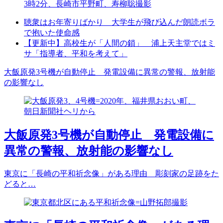
聴衆はお年寄りばかり 大学生が飛び込んだ朗読ボラ
で抱いた使命感
【更新中】高校生が「人間の鎖」 浦上天主堂ではミ
サ「指導者、平和を考えて」
大飯原発3号機が自動停止 発電設備に異常の警報、放射能
の影響なし
大飯原発3号機が自動停止 発電設備に
異常の警報、放射能の影響なし
東京に「長崎の平和祈念像」がある理由 彫刻家の足跡をた
どると…