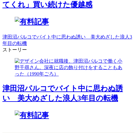
てくれ」買い続けた優越感
津田沼パルコでバイト中に思わぬ誘い 美大めざした浪人3
年目の転機
ストーリー
津田沼パルコでバイト中に思わぬ誘
い 美大めざした浪人3年目の転機