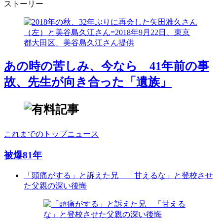
ストーリー
あの時の苦しみ、今なら 41年前の事
故、先生が向き合った「遺族」
これまでのトップニュース
被爆81年
「頭痛がする」と訴えた兄 「甘えるな」と登校させ
た父親の深い後悔