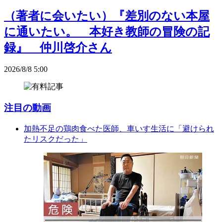
（著者に会いたい）『差別のない本屋
に通いたい。 本好き教師の冒険の記
録』 仲川啓介さん
2026/8/8 5:00
注目の動画
加熱不足の鶏肉食べた医師、車いす生活に「避けられ
たリスクだった」