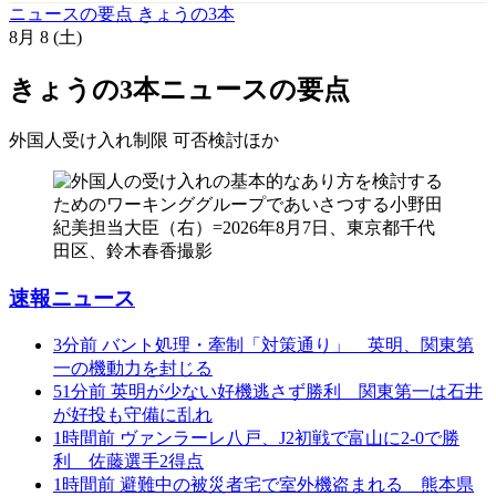
ニュースの要点 きょうの3本
8月
8
(土)
きょうの3本
ニュースの要点
外国人受け入れ制限 可否検討
ほか
速報ニュース
3分前
バント処理・牽制「対策通り」 英明、関東第
一の機動力を封じる
51分前
英明が少ない好機逃さず勝利 関東第一は石井
が好投も守備に乱れ
1時間前
ヴァンラーレ八戸、J2初戦で富山に2-0で勝
利 佐藤選手2得点
1時間前
避難中の被災者宅で室外機盗まれる 熊本県