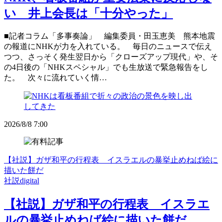
い 井上会長は「十分やった」
■記者コラム「多事奏論」 編集委員・田玉恵美 熊本地震
の報道にNHKが力を入れている。 毎日のニュースで伝え
つつ、さっそく発生翌日から「クローズアップ現代」や、そ
の4日後の「NHKスペシャル」でも生放送で緊急報告をし
た。 次々に流れていく情…
2026/8/8 7:00
【社説】ガザ和平の行程表 イスラエルの暴挙止めねば絵に
描いた餅だ
社説digital
【社説】ガザ和平の行程表 イスラエ
ルの暴挙止めねば絵に描いた餅だ