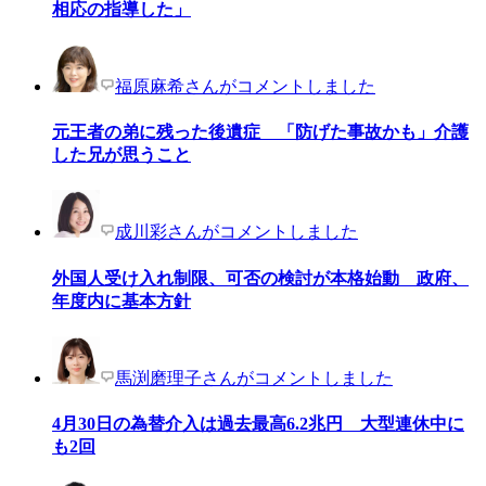
相応の指導した」
福原麻希さんがコメントしました
元王者の弟に残った後遺症 「防げた事故かも」介護
した兄が思うこと
成川彩さんがコメントしました
外国人受け入れ制限、可否の検討が本格始動 政府、
年度内に基本方針
馬渕磨理子さんがコメントしました
4月30日の為替介入は過去最高6.2兆円 大型連休中に
も2回