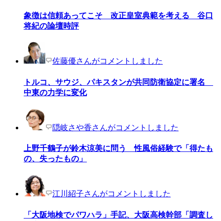
象徴は信頼あってこそ 改正皇室典範を考える 谷口
将紀の論壇時評
佐藤優さんがコメントしました
トルコ、サウジ、パキスタンが共同防衛協定に署名
中東の力学に変化
隠岐さや香さんがコメントしました
上野千鶴子が鈴木涼美に問う 性風俗経験で「得たも
の、失ったもの」
江川紹子さんがコメントしました
「大阪地検でパワハラ」手記、大阪高検幹部「調査し