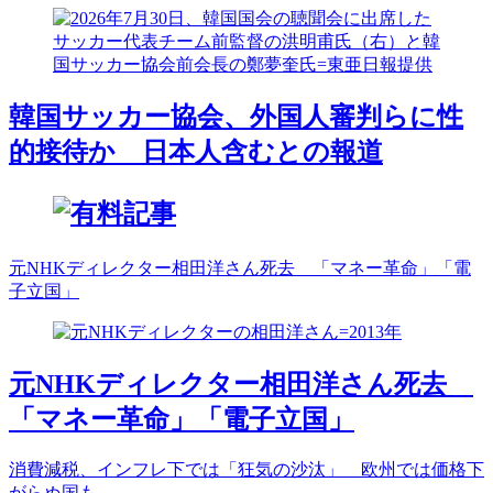
韓国サッカー協会、外国人審判らに性
的接待か 日本人含むとの報道
元NHKディレクター相田洋さん死去 「マネー革命」「電
子立国」
元NHKディレクター相田洋さん死去
「マネー革命」「電子立国」
消費減税、インフレ下では「狂気の沙汰」 欧州では価格下
がらぬ国も