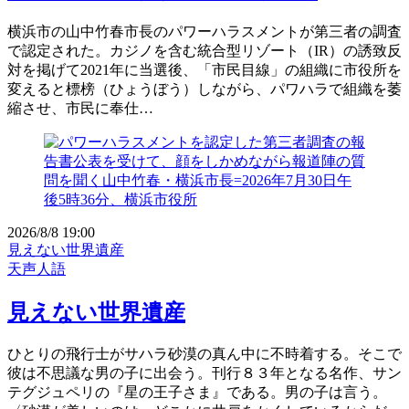
横浜市の山中竹春市長のパワーハラスメントが第三者の調査
で認定された。カジノを含む統合型リゾート（IR）の誘致反
対を掲げて2021年に当選後、「市民目線」の組織に市役所を
変えると標榜（ひょうぼう）しながら、パワハラで組織を萎
縮させ、市民に奉仕…
2026/8/8 19:00
見えない世界遺産
天声人語
見えない世界遺産
ひとりの飛行士がサハラ砂漠の真ん中に不時着する。そこで
彼は不思議な男の子に出会う。刊行８３年となる名作、サン
テグジュペリの『星の王子さま』である。男の子は言う。