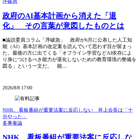
序破急
政府のAI基本計画から消えた「退
化」 その言葉が意図したものとは
■論説委員コラム「序破急」 政府が6月に公表した人工知
能（AI）基本計画の改定案を読んでいて思わず目が留まっ
た。最後の方に出てくる「オフライン学習などAI依存によ
り身につけるべき能力が退化しないための教育環境の整備を
図る」という一文だ。 能…
2026/8/8 17:00
NHK、看板番組が重要法案に反応しない 井上会長は「十
分やった」
多事奏論
NHK、看板番組が重要法案に反応しな