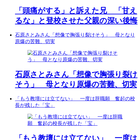
「頭痛がする」と訴えた兄 「甘え
るな」と登校させた父親の深い後悔
石原さとみさん「想像で胸張り裂けそう」 母となり
原爆の苦難、切実
石原さとみさん「想像で胸張り裂け
そう」 母となり原爆の苦難、切実
「もう教壇には立てない」 一度は辞職願 奮起の校
長が残した「宝」
「もう教壇には立てない」 一度は