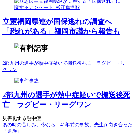
立憲福岡県連が国保逃れの調査へ
「恐れがある」福岡市議から報告も
2部九州の選手が熱中症疑いで搬送後死亡 ラグビー・リー
グワン
2部九州の選手が熱中症疑いで搬送後死
亡 ラグビー・リーグワン
災害化する熱中症
あの時の苦しみ、今なら 41年前の事故、先生が向き合った
「遺族」