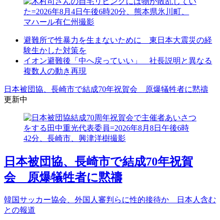
避難所で性暴力を生まないために 東日本大震災の経
験生かした対策を
イオン避難後「中へ戻っていい」 社長説明と異なる
複数人の動き再現
日本被団協、長崎市で結成70年祝賀会 原爆犠牲者に黙禱
更新中
日本被団協、長崎市で結成70年祝賀
会 原爆犠牲者に黙禱
韓国サッカー協会、外国人審判らに性的接待か 日本人含む
との報道