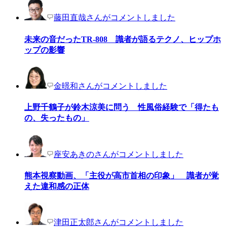
藤田直哉さんがコメントしました
未来の音だったTR-808 識者が語るテクノ、ヒップホ
ップの影響
金暻和さんがコメントしました
上野千鶴子が鈴木涼美に問う 性風俗経験で「得たも
の、失ったもの」
座安あきのさんがコメントしました
熊本視察動画、「主役が高市首相の印象」 識者が覚
えた違和感の正体
津田正太郎さんがコメントしました