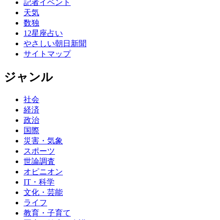
記者イベント
天気
数独
12星座占い
やさしい朝日新聞
サイトマップ
ジャンル
社会
経済
政治
国際
災害・気象
スポーツ
世論調査
オピニオン
IT・科学
文化・芸能
ライフ
教育・子育て