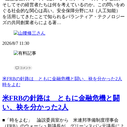
そしてその経営者たちは何を考えているのか。この問いをめ
ぐる社会的な関心は高い。安全保障分野にAI（人工知能）
を活用してきたことで知られるパランティア・テクノロジー
ズの共同創業者らによる著…
2026/8/7 11:30
米FRBの針路は ともに金融危機と闘い、袂を分かった2人
時をよむ
米FRBの針路は ともに金融危機と闘
い、袂を分かった2人
■「時をよむ」 論説委員室から 米連邦準備制度理事会
（FRB）のウォーシュ新議長が、グリーンスパン元議長によ