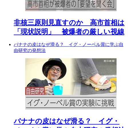
非核三原則見直すのか 高市首相は
「現状説明」 被爆者の厳しい視線
バナナの皮はなぜ滑る？ イグ・ノーベル賞に学ぶ自
由研究の発想法
バナナの皮はなぜ滑る？ イグ・