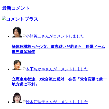
最新コメント
小熊英二さんがコメントしました
解体危機救った少女、遺志継いだ若者ら 原爆ドーム
世界遺産30年
木下ちがやさんがコメントしました
立憲東京都連、3党合流に反対 会長「党名変更で統一
地方選に不利」
鈴木江理子さんがコメントしました