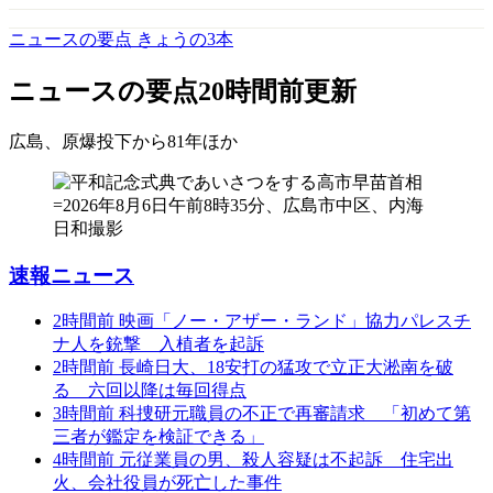
ニュースの要点 きょうの3本
ニュースの要点
20時間前更新
広島、原爆投下から81年
ほか
速報ニュース
2時間前
映画「ノー・アザー・ランド」協力パレスチ
ナ人を銃撃 入植者を起訴
2時間前
長崎日大、18安打の猛攻で立正大淞南を破
る 六回以降は毎回得点
3時間前
科捜研元職員の不正で再審請求 「初めて第
三者が鑑定を検証できる」
4時間前
元従業員の男、殺人容疑は不起訴 住宅出
火、会社役員が死亡した事件