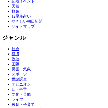
記者イベント
天気
数独
12星座占い
やさしい朝日新聞
サイトマップ
ジャンル
社会
経済
政治
国際
災害・気象
スポーツ
世論調査
オピニオン
IT・科学
文化・芸能
ライフ
教育・子育て