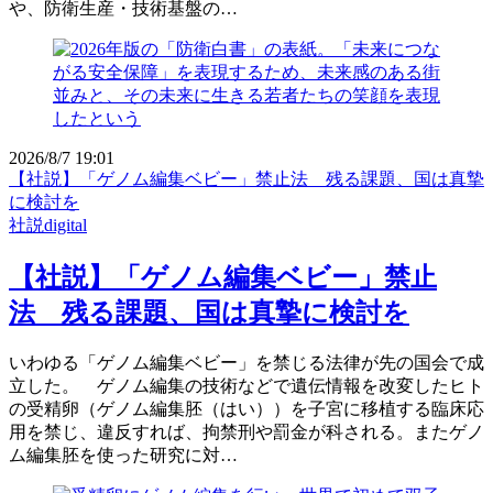
や、防衛生産・技術基盤の…
2026/8/7 19:01
【社説】「ゲノム編集ベビー」禁止法 残る課題、国は真摯
に検討を
社説digital
【社説】「ゲノム編集ベビー」禁止
法 残る課題、国は真摯に検討を
いわゆる「ゲノム編集ベビー」を禁じる法律が先の国会で成
立した。 ゲノム編集の技術などで遺伝情報を改変したヒト
の受精卵（ゲノム編集胚（はい））を子宮に移植する臨床応
用を禁じ、違反すれば、拘禁刑や罰金が科される。またゲノ
ム編集胚を使った研究に対…