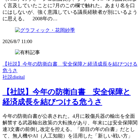
く言及していたことに7月のこの欄で触れた。あまり名を口
にはしないが、強く意識している議長経験者が別にいるよう
に思える。 2008年の…
2026/8/7 11:00
【社説】今年の防衛白書 安全保障と経済成長を結びつける
危うさ
社説digital
【社説】今年の防衛白書 安全保障と
経済成長を結びつける危うさ
今年の防衛白書が公表された。4月に殺傷兵器の輸出を全面
解禁する武器輸出政策の大転換があり、年末には安全保障関
連3文書の前倒し改定を控える。「節目の年の白書」だとし
て、無人機やAI（人工知能）を活用した「新しい戦い方」