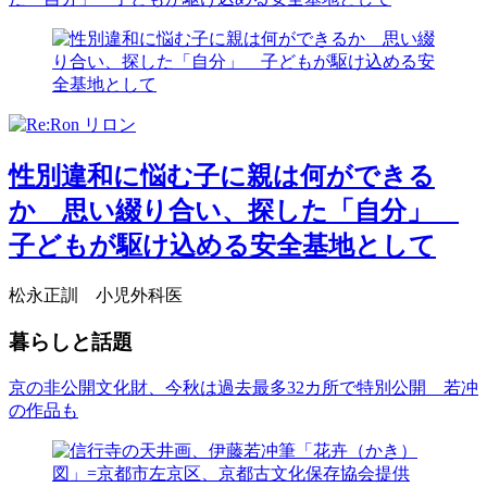
性別違和に悩む子に親は何ができる
か 思い綴り合い、探した「自分」
子どもが駆け込める安全基地として
松永正訓 小児外科医
暮らしと話題
京の非公開文化財、今秋は過去最多32カ所で特別公開 若冲
の作品も