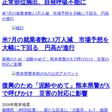
正常部位摘出、自発呼吸不能に
米7月の就業者数2.3万人減 市場予想を大幅に下回る 円高
が進行
米7月の就業者数2.3万人減 市場予想を
大幅に下回る 円高が進行
復興のため「泥酔やめて」熊本県警がXで呼びかけ 災害の
対応に影響
復興のため「泥酔やめて」熊本県警がX
で呼びかけ 災害の対応に影響
2026年熊本地震
都構想「4特別区案」、新たな区名に「大阪市」も？ 維新