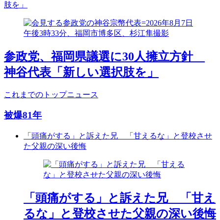
肢を」
参政党、福岡県議選に30人擁立方針
神谷代表「新しい選択肢を」
これまでのトップニュース
被爆81年
「頭痛がする」と訴えた兄 「甘えるな」と登校させ
た父親の深い後悔
「頭痛がする」と訴えた兄 「甘え
るな」と登校させた父親の深い後悔