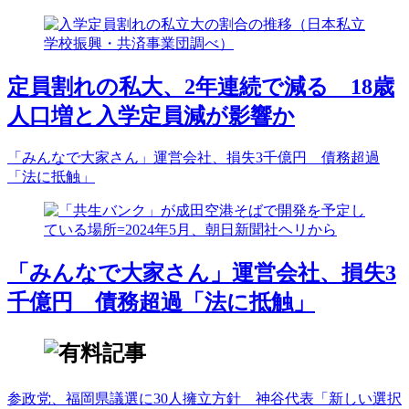
定員割れの私大、2年連続で減る 18歳
人口増と入学定員減が影響か
「みんなで大家さん」運営会社、損失3千億円 債務超過
「法に抵触」
「みんなで大家さん」運営会社、損失3
千億円 債務超過「法に抵触」
参政党、福岡県議選に30人擁立方針 神谷代表「新しい選択