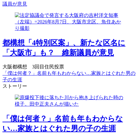
議員が意見
都構想「4特別区案」、新たな区名に
「大阪市」も？ 維新議員が意見
大阪都構想 3回目住民投票
「僕は何者？」名前も年もわからない…家族とはぐれた男の
子の生涯
ストーリー
「僕は何者？」名前も年もわからな
い…家族とはぐれた男の子の生涯