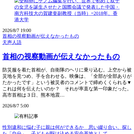
2026/8/7 19:00
首相の視察動画が伝えなかったもの
天声人語
首相の視察動画が伝えなかったもの
防災服を着た首相が、自衛隊のヘリに乗り込む。上空から被
災地を見つめ、手を合わせる。映像は、「全部が全部ありが
たかったです」という被災者のコメントで締めくくられる▼
これは何を伝えたいのか？ それが率直な第一印象だった。
高市首相は３日、熊本地震…
2026/8/7 5:00
性別違和に悩む子に親は何ができるか 思い綴り合い、探し
た「自分」 子どもが駆け込める安全基地として