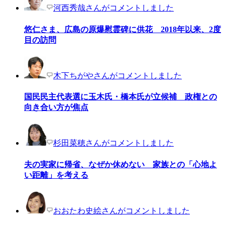
河西秀哉さんがコメントしました
悠仁さま、広島の原爆慰霊碑に供花 2018年以来、2度
目の訪問
木下ちがやさんがコメントしました
国民民主代表選に玉木氏・橋本氏が立候補 政権との
向き合い方が焦点
杉田菜穂さんがコメントしました
夫の実家に帰省、なぜか休めない 家族との「心地よ
い距離」を考える
おおたわ史絵さんがコメントしました