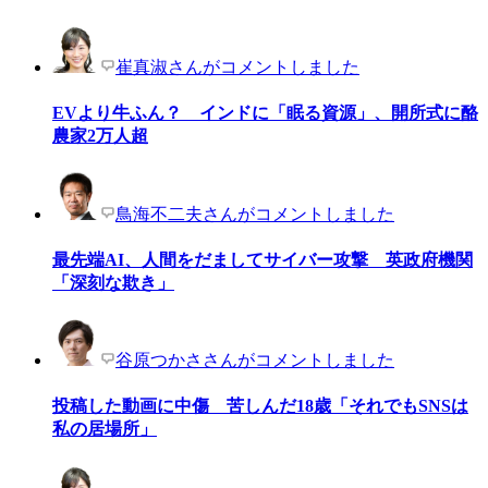
崔真淑さんがコメントしました
EVより牛ふん？ インドに「眠る資源」、開所式に酪
農家2万人超
鳥海不二夫さんがコメントしました
最先端AI、人間をだましてサイバー攻撃 英政府機関
「深刻な欺き」
谷原つかささんがコメントしました
投稿した動画に中傷 苦しんだ18歳「それでもSNSは
私の居場所」