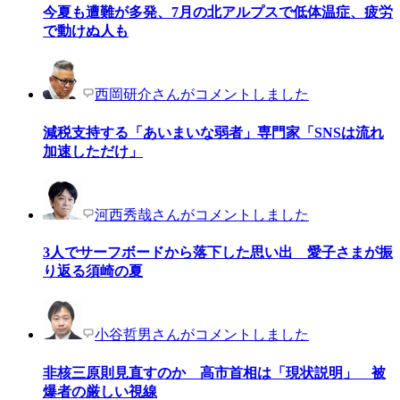
今夏も遭難が多発、7月の北アルプスで低体温症、疲労
で動けぬ人も
西岡研介さんがコメントしました
減税支持する「あいまいな弱者」専門家「SNSは流れ
加速しただけ」
河西秀哉さんがコメントしました
3人でサーフボードから落下した思い出 愛子さまが振
り返る須崎の夏
小谷哲男さんがコメントしました
非核三原則見直すのか 高市首相は「現状説明」 被
爆者の厳しい視線