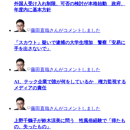
外国人受け入れ制限、可否の検討が本格始動 政府、
年度内に基本方針
藤田直哉さんがコメントしました
「スカウト」疑いで逮捕の大学生増加 警察「安易に
手を出さないで」
藤田直哉さんがコメントしました
AI、テック企業で誰が何をしているか 権力監視する
メディアの責任
藤田直哉さんがコメントしました
上野千鶴子が鈴木涼美に問う 性風俗経験で「得たも
の、失ったもの」