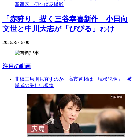
「赤狩り」描く三谷幸喜新作 小日向
文世と中川大志が「びびる」わけ
2026/8/7 6:00
注目の動画
非核三原則見直すのか 高市首相は「現状説明」 被
爆者の厳しい視線