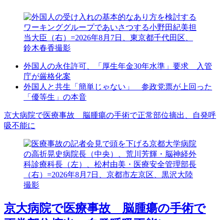
外国人の永住許可、「厚生年金30年水準」要求 入管
庁が厳格化案
外国人と共生「簡単じゃない」 参政党票が上回った
「優等生」の本音
京大病院で医療事故 脳腫瘍の手術で正常部位摘出、自発呼
吸不能に
京大病院で医療事故 脳腫瘍の手術で