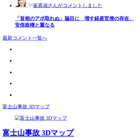
崔真淑さんがコメントしました
「首相のアポ取れぬ」脇目に 増す経産官僚の存在、
安倍政権と重なる
最新コメント一覧へ
富士山事故 3Dマップ
富士山事故 3Dマップ