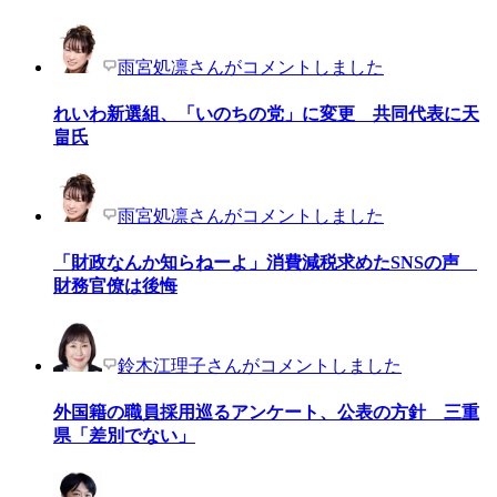
雨宮処凛さんがコメントしました
れいわ新選組、「いのちの党」に変更 共同代表に天
畠氏
雨宮処凛さんがコメントしました
「財政なんか知らねーよ」消費減税求めたSNSの声
財務官僚は後悔
鈴木江理子さんがコメントしました
外国籍の職員採用巡るアンケート、公表の方針 三重
県「差別でない」