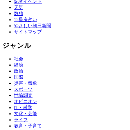
記者イベント
天気
数独
12星座占い
やさしい朝日新聞
サイトマップ
ジャンル
社会
経済
政治
国際
災害・気象
スポーツ
世論調査
オピニオン
IT・科学
文化・芸能
ライフ
教育・子育て