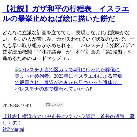
【社説】ガザ和平の行程表 イスラエ
ルの暴挙止めねば絵に描いた餅だ
どんなに立派な計画を立てても、実現しなければ意味がな
い。多くの人が苦しみ、命が失われていく状況のなかで、一
刻も早い取り組みが求められる。 パレスチナ自治区ガザの
暫定統治機関「平和評議会」が、和平計画の「第2段階」を
進めるためのロードマップ（…
2026/8/8 19:01
【社説】横浜市の山中市長にパワハラ認定 首長の資質、著
しく欠く
社説digital