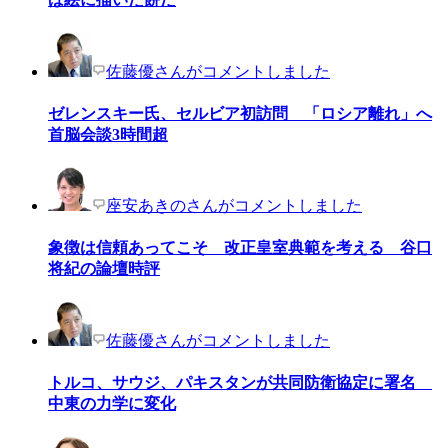
佐藤優さんがコメントしました
ゼレンスキー氏、セルビア初訪問 「ロシア離れ」へ
首脳会談3時間超
座安あきのさんがコメントしました
象徴は信頼あってこそ 改正皇室典範を考える 谷口
将紀の論壇時評
佐藤優さんがコメントしました
トルコ、サウジ、パキスタンが共同防衛協定に署名
中東の力学に変化