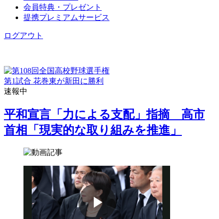
会員特典・プレゼント
提携プレミアムサービス
ログアウト
第1試合 花巻東が新田に勝利
速報中
平和宣言「力による支配」指摘 高市
首相「現実的な取り組みを推進」