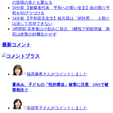
の皆様の姿とも重なる
50分前
【被爆者代表 平和への誓い全文】命の限り平
和を叫びつづける
54分前
【平和宣言全文】核兵器は「絶対悪」 人類と
は決して共存できない
1時間前
花巻東は小刻みに加点、3継投で初戦突破 新
田は終盤の好機生かせず
最新コメント
福原麻希さんがコメントしました
夏休み、子どもの「性的脅迫」被害に注意 SNSで被
害相次ぐ
高祖常子さんがコメントしました