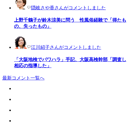
隠岐さや香さんがコメントしました
上野千鶴子が鈴木涼美に問う 性風俗経験で「得たも
の、失ったもの」
江川紹子さんがコメントしました
「大阪地検でパワハラ」手記、大阪高検幹部「調査し
相応の指導した」
最新コメント一覧へ