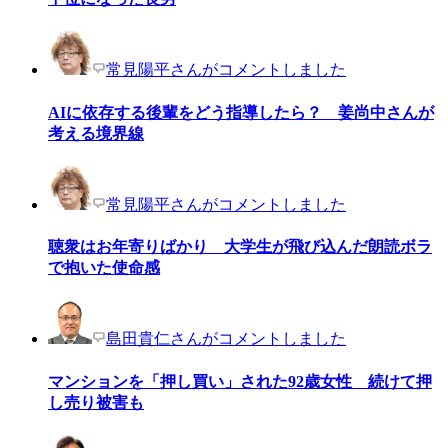
常見陽平さんがコメントしました
AIに依存する後輩をどう指導したら？ 姜尚中さんが
考える境界線
常見陽平さんがコメントしました
聴衆はお年寄りばかり 大学生が飛び込んだ朗読ボラ
で抱いた使命感
島田貴仁さんがコメントしました
マンションを「押し買い」された92歳女性 続けて押
し売り被害も