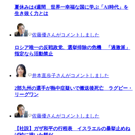
夏休みは4週間 世界一幸福な国に学ぶ「AI時代」を
生き抜く力とは
佐藤優さんがコメントしました
ロシア唯一の反戦政党、選挙排除の危機 「過激派」
指定なら活動禁止
井本直歩子さんがコメントしました
2部九州の選手が熱中症疑いで搬送後死亡 ラグビー・
リーグワン
佐藤優さんがコメントしました
【社説】ガザ和平の行程表 イスラエルの暴挙止めね
ば絵に描いた餅だ