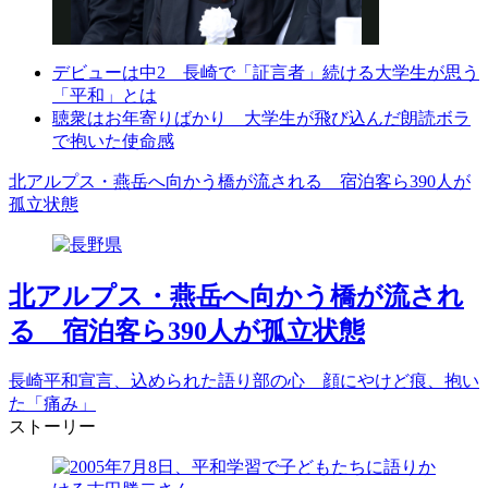
Play
デビューは中2 長崎で「証言者」続ける大学生が思う
Video
「平和」とは
聴衆はお年寄りばかり 大学生が飛び込んだ朗読ボラ
で抱いた使命感
北アルプス・燕岳へ向かう橋が流される 宿泊客ら390人が
孤立状態
北アルプス・燕岳へ向かう橋が流され
る 宿泊客ら390人が孤立状態
長崎平和宣言、込められた語り部の心 顔にやけど痕、抱い
た「痛み」
ストーリー