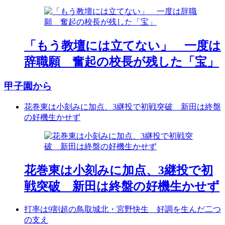
「もう教壇には立てない」 一度は
辞職願 奮起の校長が残した「宝」
甲子園から
花巻東は小刻みに加点、3継投で初戦突破 新田は終盤
の好機生かせず
花巻東は小刻みに加点、3継投で初
戦突破 新田は終盤の好機生かせず
打率は9割超の鳥取城北・宮野快生 好調を生んだ二つ
の支え