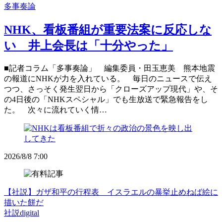
多事奏論
NHK、看板番組が重要法案に反応しな
い 井上会長は「十分やった」
■記者コラム「多事奏論」 編集委員・田玉恵美 熊本地震
の報道にNHKが力を入れている。 毎日のニュースで伝え
つつ、さっそく発生翌日から「クローズアップ現代」や、そ
の4日後の「NHKスペシャル」でも生放送で緊急報告をし
た。 次々に流れていく情…
2026/8/8 7:00
【社説】ガザ和平の行程表 イスラエルの暴挙止めねば絵に
描いた餅だ
社説digital