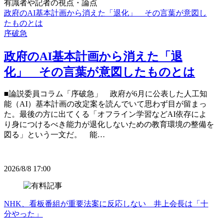
有識者や記者の視点・論点
政府のAI基本計画から消えた「退化」 その言葉が意図し
たものとは
序破急
政府のAI基本計画から消えた「退
化」 その言葉が意図したものとは
■論説委員コラム「序破急」 政府が6月に公表した人工知
能（AI）基本計画の改定案を読んでいて思わず目が留まっ
た。最後の方に出てくる「オフライン学習などAI依存によ
り身につけるべき能力が退化しないための教育環境の整備を
図る」という一文だ。 能…
2026/8/8 17:00
NHK、看板番組が重要法案に反応しない 井上会長は「十
分やった」