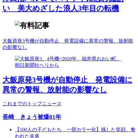
い 美大めざした浪人3年目の転機
大飯原発3号機が自動停止 発電設備に異常の警報、放射能
の影響なし
大飯原発3号機が自動停止 発電設備に
異常の警報、放射能の影響なし
これまでのトップニュース
長崎 きょう被爆81年
【100人の子どもたち 一部カラー化】残した笑顔、奪
われた未来