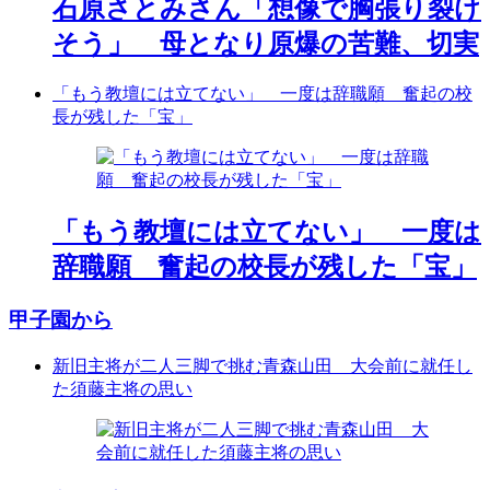
石原さとみさん「想像で胸張り裂け
そう」 母となり原爆の苦難、切実
「もう教壇には立てない」 一度は辞職願 奮起の校
長が残した「宝」
「もう教壇には立てない」 一度は
辞職願 奮起の校長が残した「宝」
甲子園から
新旧主将が二人三脚で挑む青森山田 大会前に就任し
た須藤主将の思い