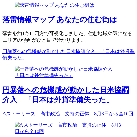
落雷情報マップ あなたの住む街は
落雷を約1キロ四方で可視化しました。住む地域や気になる
エリアの傾向がひと目で分かります。
円暴落への危機感が動かした日米協調介入 「日本は外貨準
備失った」
円暴落への危機感が動かした日米協調
介入 「日本は外貨準備失った」
Aストーリーズ 高市政治 支持の正体 8月3日から全10回