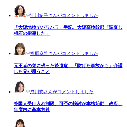
江川紹子さんがコメントしました
「大阪地検でパワハラ」手記、大阪高検幹部「調査し
相応の指導した」
福原麻希さんがコメントしました
元王者の弟に残った後遺症 「防げた事故かも」介護
した兄が思うこと
成川彩さんがコメントしました
外国人受け入れ制限、可否の検討が本格始動 政府、
年度内に基本方針