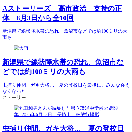
Aストーリーズ 高市政治 支持の正
体 8月3日から全10回
新潟県で線状降水帯の恐れ、魚沼市などでは約100ミリの大
雨も
新潟県で線状降水帯の恐れ、魚沼市な
どでは約100ミリの大雨も
虫捕り仲間、ガキ大将… 夏の登校日を最後に、みんな会え
なくなった
ストーリー
虫捕り仲間、ガキ大将… 夏の登校日