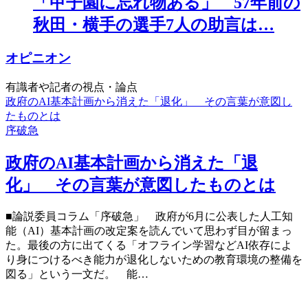
「甲子園に忘れ物ある」 57年前の
秋田・横手の選手7人の助言は…
オピニオン
有識者や記者の視点・論点
政府のAI基本計画から消えた「退化」 その言葉が意図し
たものとは
序破急
政府のAI基本計画から消えた「退
化」 その言葉が意図したものとは
■論説委員コラム「序破急」 政府が6月に公表した人工知
能（AI）基本計画の改定案を読んでいて思わず目が留まっ
た。最後の方に出てくる「オフライン学習などAI依存によ
り身につけるべき能力が退化しないための教育環境の整備を
図る」という一文だ。 能…