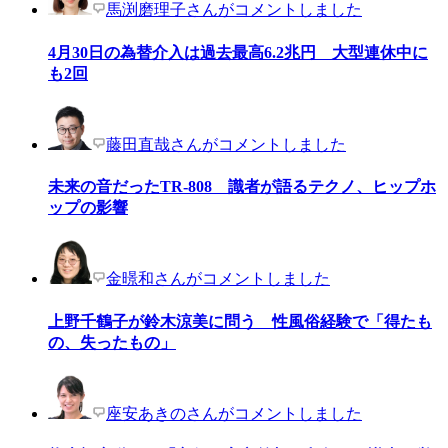
馬渕磨理子さんがコメントしました
4月30日の為替介入は過去最高6.2兆円 大型連休中に
も2回
藤田直哉さんがコメントしました
未来の音だったTR-808 識者が語るテクノ、ヒップホ
ップの影響
金暻和さんがコメントしました
上野千鶴子が鈴木涼美に問う 性風俗経験で「得たも
の、失ったもの」
座安あきのさんがコメントしました