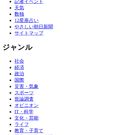
記者イベント
天気
数独
12星座占い
やさしい朝日新聞
サイトマップ
ジャンル
社会
経済
政治
国際
災害・気象
スポーツ
世論調査
オピニオン
IT・科学
文化・芸能
ライフ
教育・子育て