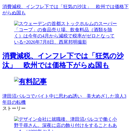
消費減税、インフレ下では「狂気の沙汰」 欧州では価格下
がらぬ国も
消費減税、インフレ下では「狂気の沙
汰」 欧州では価格下がらぬ国も
津田沼パルコでバイト中に思わぬ誘い 美大めざした浪人3
年目の転機
ストーリー