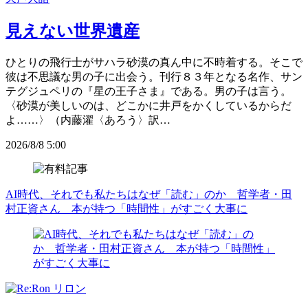
見えない世界遺産
ひとりの飛行士がサハラ砂漠の真ん中に不時着する。そこで
彼は不思議な男の子に出会う。刊行８３年となる名作、サン
テグジュペリの『星の王子さま』である。男の子は言う。
〈砂漠が美しいのは、どこかに井戸をかくしているからだ
よ……〉（内藤濯〈あろう〉訳…
2026/8/8 5:00
AI時代、それでも私たちはなぜ「読む」のか 哲学者・田
村正資さん 本が持つ「時間性」がすごく大事に