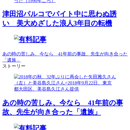
津田沼パルコでバイト中に思わぬ誘
い 美大めざした浪人3年目の転機
あの時の苦しみ、今なら 41年前の事故、先生が向き合った
「遺族」
ストーリー
あの時の苦しみ、今なら 41年前の事
故、先生が向き合った「遺族」