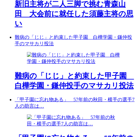
新旧主将が二人三脚で挑む青森山
田 大会前に就任した須藤主将の思
い
難病の「じじ」と約束した甲子園 白樺学園・鎌仲投
手のマサカリ投法
難病の「じじ」と約束した甲子園
白樺学園・鎌仲投手のマサカリ投法
「甲子園に忘れ物ある」 57年前の秋田・横手の選手7
人の助言は…