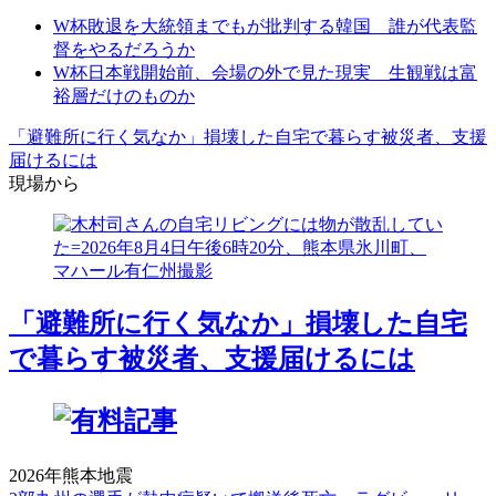
W杯敗退を大統領までもが批判する韓国 誰が代表監
督をやるだろうか
W杯日本戦開始前、会場の外で見た現実 生観戦は富
裕層だけのものか
「避難所に行く気なか」損壊した自宅で暮らす被災者、支援
届けるには
現場から
「避難所に行く気なか」損壊した自宅
で暮らす被災者、支援届けるには
2026年熊本地震