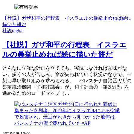
【社説】ガザ和平の行程表 イスラエルの暴挙止めねば絵に
描いた餅だ
社説digital
【社説】ガザ和平の行程表 イスラエ
ルの暴挙止めねば絵に描いた餅だ
どんなに立派な計画を立てても、実現しなければ意味がな
い。多くの人が苦しみ、命が失われていく状況のなかで、一
刻も早い取り組みが求められる。 パレスチナ自治区ガザの
暫定統治機関「平和評議会」が、和平計画の「第2段階」を
進めるためのロードマップ（…
2026/8/8 19:01