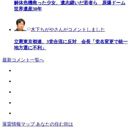
解体危機救った少女、遺志継いだ若者ら 原爆ドーム
世界遺産30年
木下ちがやさんがコメントしました
立憲東京都連、3党合流に反対 会長「党名変更で統一
地方選に不利」
最新コメント一覧へ
落雷情報マップ あなたの住む街は