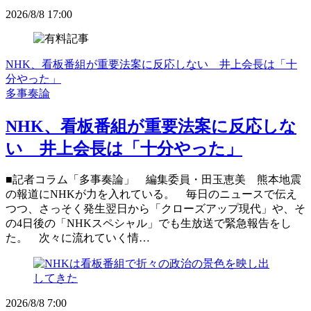
2026/8/8 17:00
NHK、看板番組が重要法案に反応しない 井上会長は「十
分やった」
多事奏論
NHK、看板番組が重要法案に反応しな
い 井上会長は「十分やった」
■記者コラム「多事奏論」 編集委員・田玉恵美 熊本地震
の報道にNHKが力を入れている。 毎日のニュースで伝え
つつ、さっそく発生翌日から「クローズアップ現代」や、そ
の4日後の「NHKスペシャル」でも生放送で緊急報告をし
た。 次々に流れていく情…
2026/8/8 7:00