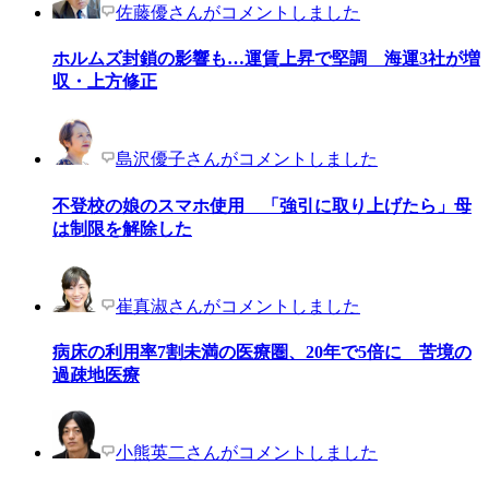
佐藤優さんがコメントしました
ホルムズ封鎖の影響も…運賃上昇で堅調 海運3社が増
収・上方修正
島沢優子さんがコメントしました
不登校の娘のスマホ使用 「強引に取り上げたら」母
は制限を解除した
崔真淑さんがコメントしました
病床の利用率7割未満の医療圏、20年で5倍に 苦境の
過疎地医療
小熊英二さんがコメントしました