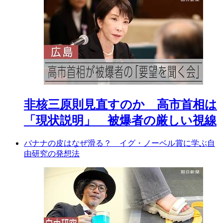
非核三原則見直すのか 高市首相は
「現状説明」 被爆者の厳しい視線
バナナの皮はなぜ滑る？ イグ・ノーベル賞に学ぶ自
由研究の発想法