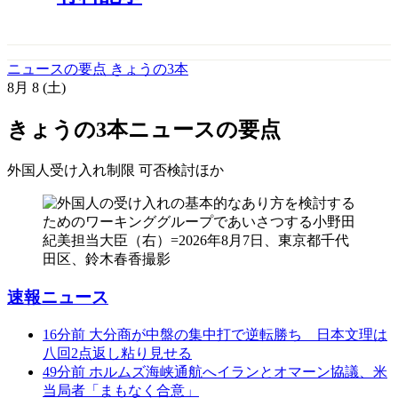
ニュースの要点 きょうの3本
8月
8
(土)
きょうの3本
ニュースの要点
外国人受け入れ制限 可否検討
ほか
速報ニュース
16分前
大分商が中盤の集中打で逆転勝ち 日本文理は
八回2点返し粘り見せる
49分前
ホルムズ海峡通航へイランとオマーン協議、米
当局者「まもなく合意」