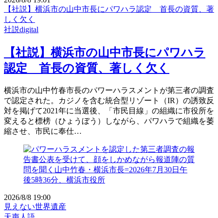
【社説】横浜市の山中市長にパワハラ認定 首長の資質、著
しく欠く
社説digital
【社説】横浜市の山中市長にパワハラ
認定 首長の資質、著しく欠く
横浜市の山中竹春市長のパワーハラスメントが第三者の調査
で認定された。カジノを含む統合型リゾート（IR）の誘致反
対を掲げて2021年に当選後、「市民目線」の組織に市役所を
変えると標榜（ひょうぼう）しながら、パワハラで組織を萎
縮させ、市民に奉仕…
2026/8/8 19:00
見えない世界遺産
天声人語