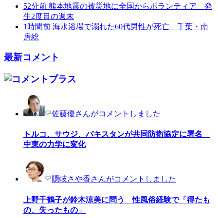
52分前
熊本地震の被災地に全国からボランティア 発
生2度目の週末
1時間前
海水浴場で溺れた60代男性が死亡 千葉・南
房総
最新コメント
佐藤優さんがコメントしました
トルコ、サウジ、パキスタンが共同防衛協定に署名
中東の力学に変化
隠岐さや香さんがコメントしました
上野千鶴子が鈴木涼美に問う 性風俗経験で「得たも
の、失ったもの」