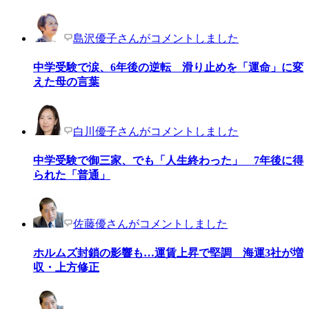
島沢優子さんがコメントしました
中学受験で涙、6年後の逆転 滑り止めを「運命」に変
えた母の言葉
白川優子さんがコメントしました
中学受験で御三家、でも「人生終わった」 7年後に得
られた「普通」
佐藤優さんがコメントしました
ホルムズ封鎖の影響も…運賃上昇で堅調 海運3社が増
収・上方修正