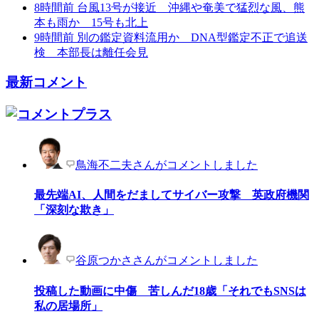
8時間前
台風13号が接近 沖縄や奄美で猛烈な風、熊
本も雨か 15号も北上
9時間前
別の鑑定資料流用か DNA型鑑定不正で追送
検 本部長は離任会見
最新コメント
鳥海不二夫さんがコメントしました
最先端AI、人間をだましてサイバー攻撃 英政府機関
「深刻な欺き」
谷原つかささんがコメントしました
投稿した動画に中傷 苦しんだ18歳「それでもSNSは
私の居場所」