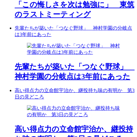
「この悔しさを次は勉強に」 東筑
のラストミーティング
先輩たちが築いた「つなぐ野球」 神村学園の分岐点
は3年前にあった
先輩たちが築いた「つなぐ野球」
神村学園の分岐点は3年前にあった
高い得点力の立命館宇治か、継投持ち味の有明か 第3
日の見どころ
高い得点力の立命館宇治か、継投持