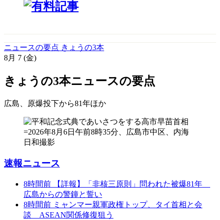
ニュースの要点 きょうの3本
8月
7
(金)
きょうの3本
ニュースの要点
広島、原爆投下から81年
ほか
速報ニュース
8時間前
【詳報】「非核三原則」問われた被爆81年
広島からの警鐘と誓い
8時間前
ミャンマー親軍政権トップ、タイ首相と会
談 ASEAN関係修復狙う