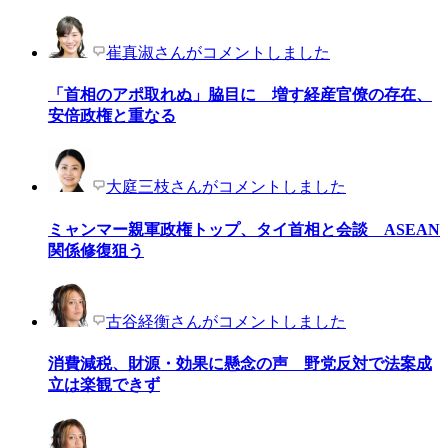
崔真淑さんがコメントしました
「首相のアポ取れぬ」脇目に 増す経産官僚の存在、
安倍政権と重なる
大庭三枝さんがコメントしました
ミャンマー親軍政権トップ、タイ首相と会談 ASEAN
関係修復狙う
古谷経衡さんがコメントしました
消費減税、財源・効果に懸念の声 野党反対で法案成
立は楽観できず