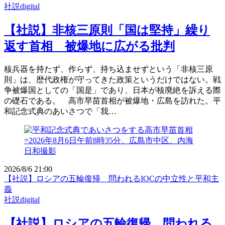
社説digital
【社説】非核三原則「国は堅持」繰り
返す首相 被爆地に広がる批判
核兵器を持たず、作らず、持ち込ませずという「非核三原
則」は、歴代政権が守ってきた政策というだけではない。戦
争被爆国としての「国是」であり、日本が核廃絶を訴える際
の礎石である。 高市早苗首相が被爆地・広島を訪れた。平
和記念式典のあいさつで「我…
2026/8/6 21:00
【社説】ロシアの五輪復帰 問われるIOCの中立性と平和主
義
社説digital
【社説】ロシアの五輪復帰 問われる