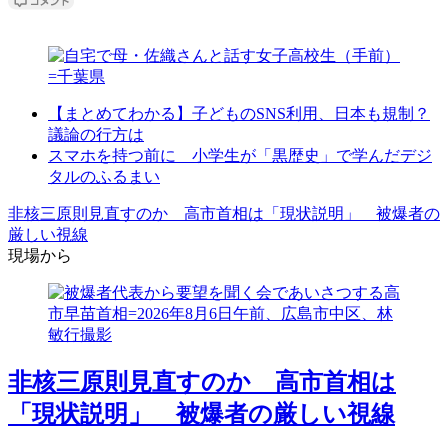
【まとめてわかる】子どものSNS利用、日本も規制？
議論の行方は
スマホを持つ前に 小学生が「黒歴史」で学んだデジ
タルのふるまい
非核三原則見直すのか 高市首相は「現状説明」 被爆者の
厳しい視線
現場から
非核三原則見直すのか 高市首相は
「現状説明」 被爆者の厳しい視線