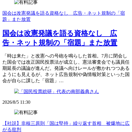
国会は改憲発議を語る資格なし 広告・ネット規制の「宿
題」また放置
国会は改憲発議を語る資格なし 広
告・ネット規制の「宿題」また放置
「時は来た」と改憲への号砲を鳴らした首相。7月に閉会し
た国会では改正国民投票法が成立し、憲法審査会でも議員任
期延長の議論が進んだ。発議へ向けレールが敷かれつつある
ようにも見えるが、ネット広告規制や偽情報対策といった国
会が自らに課した「宿題」…
2026/8/5 11:30
【社説】非核三原則「国は堅持」繰り返す首相 被爆地に広
がる批判