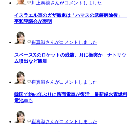
川上泰徳さんがコメントしました
イスラエル軍のガザ撤退は「ハマスの武装解除後」
平和評議会が表明
崔真淑さんがコメントしました
スペースXのロケットの残骸、月に衝突か ナトリウ
ム噴出など観測
崔真淑さんがコメントしました
韓国で約60年ぶりに路面電車が復活 最新鋭水素燃料
電池車も
崔真淑さんがコメントしました