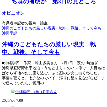
ち味の有明か 第3日の見どころ
オピニオン
有識者や記者の視点・論点
沖縄のこどもたちの厳しい現実 戦中、戦後、そして今も
沖縄季評
沖縄のこどもたちの厳しい現実 戦
中、戦後、そして今も
■沖縄季評 作家・崎山多美さん 7月7日、夜の9時過ぎ、
沖縄県宜野湾市宇地泊（うちどまり）のバス停で、人目もは
ばからず地べたに座り込む、ふて顔の少女に出くわした。
事情を聴くと、七夕なのでバイト帰りに星を見ながらビーチ
で遊んでいたら、愛用の…
2026/8/6 7:00