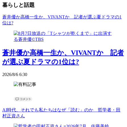
暮らしと話題
蒼井優か高橋一生か、VIVANTか 記者が選ぶ夏ドラマの1
位は?
蒼井優か高橋一生か、VIVANTか 記者
が選ぶ夏ドラマの1位は?
2026/8/6 6:30
AI時代、それでも私たちはなぜ「読む」のか 哲学者・田
村正資さん