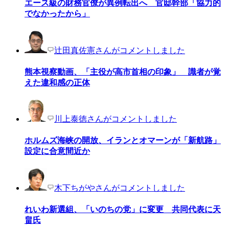
エース級の財務官僚が異例転出へ 官邸幹部「協力的
でなかったから」
辻田真佐憲さんがコメントしました
熊本視察動画、「主役が高市首相の印象」 識者が覚
えた違和感の正体
川上泰徳さんがコメントしました
ホルムズ海峡の開放、イランとオマーンが「新航路」
設定に合意間近か
木下ちがやさんがコメントしました
れいわ新選組、「いのちの党」に変更 共同代表に天
畠氏