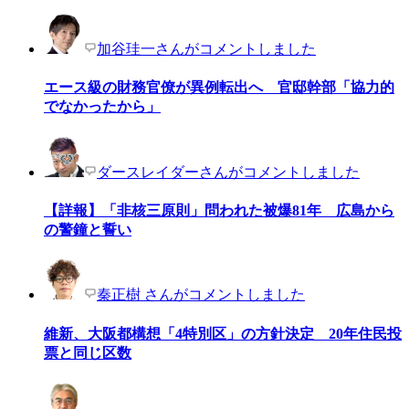
加谷珪一さんがコメントしました
エース級の財務官僚が異例転出へ 官邸幹部「協力的
でなかったから」
ダースレイダーさんがコメントしました
【詳報】「非核三原則」問われた被爆81年 広島から
の警鐘と誓い
秦正樹 さんがコメントしました
維新、大阪都構想「4特別区」の方針決定 20年住民投
票と同じ区数