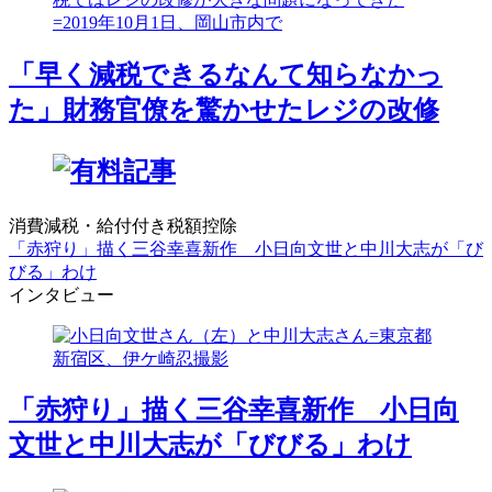
「早く減税できるなんて知らなかっ
た」財務官僚を驚かせたレジの改修
消費減税・給付付き税額控除
「赤狩り」描く三谷幸喜新作 小日向文世と中川大志が「び
びる」わけ
インタビュー
「赤狩り」描く三谷幸喜新作 小日向
文世と中川大志が「びびる」わけ