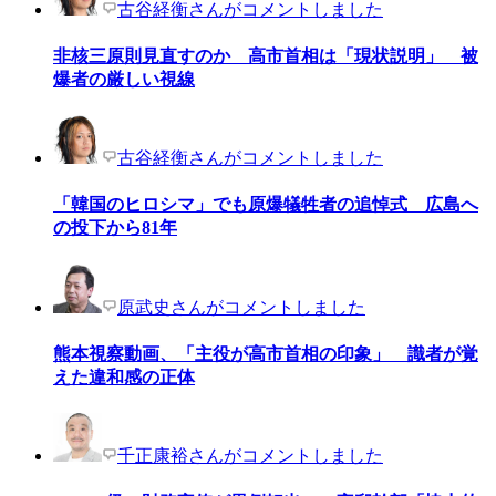
古谷経衡さんがコメントしました
非核三原則見直すのか 高市首相は「現状説明」 被
爆者の厳しい視線
古谷経衡さんがコメントしました
「韓国のヒロシマ」でも原爆犠牲者の追悼式 広島へ
の投下から81年
原武史さんがコメントしました
熊本視察動画、「主役が高市首相の印象」 識者が覚
えた違和感の正体
千正康裕さんがコメントしました