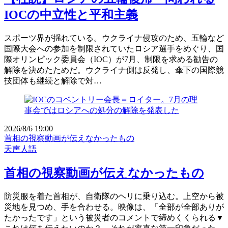
IOCの中立性と平和主義
スポーツ界が揺れている。ウクライナ侵攻のため、五輪など
国際大会への参加を制限されていたロシア選手をめぐり、国
際オリンピック委員会（IOC）が7月、制限を求める勧告の
解除を決めたためだ。ウクライナ側は反発し、傘下の国際競
技団体も継続と解除で対…
2026/8/6 19:00
首相の視察動画が伝えなかったもの
天声人語
首相の視察動画が伝えなかったもの
防災服を着た首相が、自衛隊のヘリに乗り込む。上空から被
災地を見つめ、手を合わせる。映像は、「全部が全部ありが
たかったです」という被災者のコメントで締めくくられる▼