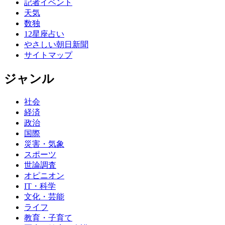
記者イベント
天気
数独
12星座占い
やさしい朝日新聞
サイトマップ
ジャンル
社会
経済
政治
国際
災害・気象
スポーツ
世論調査
オピニオン
IT・科学
文化・芸能
ライフ
教育・子育て