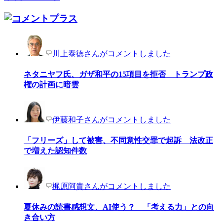
川上泰徳さんがコメントしました
ネタニヤフ氏、ガザ和平の15項目を拒否 トランプ政
権の計画に暗雲
伊藤和子さんがコメントしました
「フリーズ」して被害、不同意性交罪で起訴 法改正
で増えた認知件数
梶原阿貴さんがコメントしました
夏休みの読書感想文、AI使う？ 「考える力」との向
き合い方