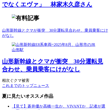
でなくエヴァ」 林家木久彦さん
山形新幹線とクマが衝突 30分運転見合わせ、乗員乗客にけ
がなし
山形新幹線とクマが衝突 30分運転見
合わせ、乗員乗客にけがなし
相次ぐクマ被害
これまでのトップニュース
夏に見たいオススメ作品
【見て】蒼井優か高橋一生か、VIVANTか 記者が選