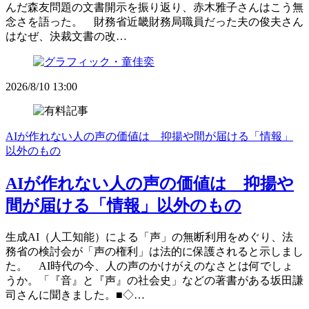
んだ森友問題の文書開示を振り返り、赤木雅子さんはこう無
念さを語った。 財務省近畿財務局職員だった夫の俊夫さん
はなぜ、決裁文書の改…
2026/8/10 13:00
AIが作れない人の声の価値は 抑揚や間が届ける「情報」
以外のもの
AIが作れない人の声の価値は 抑揚や
間が届ける「情報」以外のもの
生成AI（人工知能）による「声」の無断利用をめぐり、法
務省の検討会が「声の権利」は法的に保護されると示しまし
た。 AI時代の今、人の声のかけがえのなさとは何でしょ
うか。「『音』と『声』の社会史」などの著書がある坂田謙
司さんに聞きました。■◇…