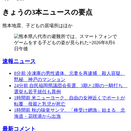
きょうの3本
ニュースの要点
熊本地震、子どもの居場所は
ほか
速報ニュース
8分前
冷凍庫の男性遺体、元妻を再逮捕 殺人容疑、
黙秘 神戸のマンション
24分前
自民福岡県議団会長選、3期と2期の一騎打ち
選挙も若手就任も異例
1時間前
米ニューヨーク、自由の女神近くでボートが
転覆 母親と乳児が死亡
1時間前
秋の味覚サンマ、「棒受け網漁」始まる 北
海道・花咲港から出漁
最新コメント