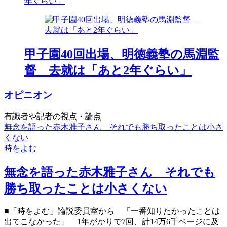
年ぐらい」
甲子園40回出場、明徳義塾の馬淵監
督 去就は「あと2年ぐらい」
オピニオン
有識者や記者の視点・論点
無念を語った赤木雅子さん それでも勝ち取ったことは小さ
くない
時をよむ
無念を語った赤木雅子さん それでも
勝ち取ったことは小さくない
■「時をよむ」論説委員室から 「一番知りたかったことは
出てこなかった」 1年がかりで7回、計14万6千ページに及