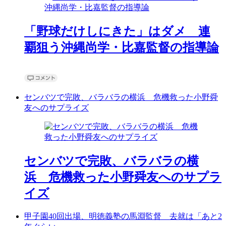
「野球だけしにきた」はダメ 連
覇狙う沖縄尚学・比嘉監督の指導論
センバツで完敗、バラバラの横浜 危機救った小野舜
友へのサプライズ
センバツで完敗、バラバラの横
浜 危機救った小野舜友へのサプラ
イズ
甲子園40回出場、明徳義塾の馬淵監督 去就は「あと2