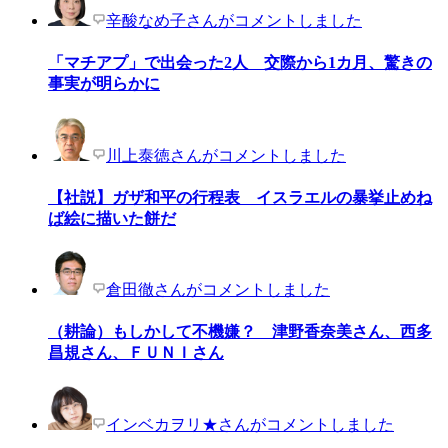
辛酸なめ子さんがコメントしました
「マチアプ」で出会った2人 交際から1カ月、驚きの
事実が明らかに
川上泰徳さんがコメントしました
【社説】ガザ和平の行程表 イスラエルの暴挙止めね
ば絵に描いた餅だ
倉田徹さんがコメントしました
（耕論）もしかして不機嫌？ 津野香奈美さん、西多
昌規さん、ＦＵＮＩさん
インベカヲリ★さんがコメントしました