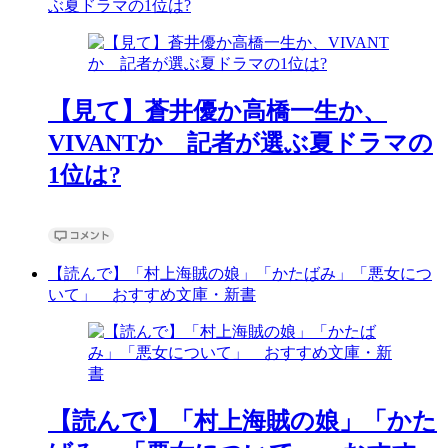
ぶ夏ドラマの1位は?
【見て】蒼井優か高橋一生か、
VIVANTか 記者が選ぶ夏ドラマの
1位は?
【読んで】「村上海賊の娘」「かたばみ」「悪女につ
いて」 おすすめ文庫・新書
【読んで】「村上海賊の娘」「かた