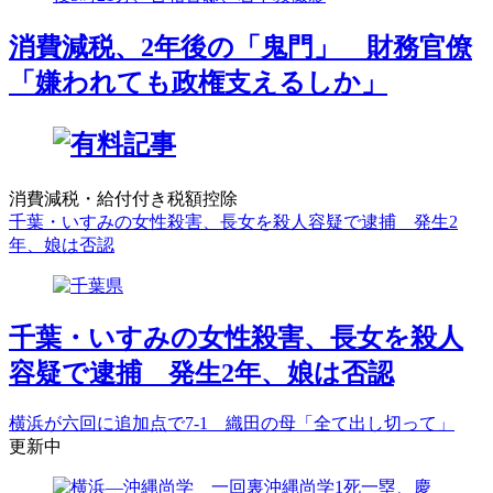
消費減税、2年後の「鬼門」 財務官僚
「嫌われても政権支えるしか」
消費減税・給付付き税額控除
千葉・いすみの女性殺害、長女を殺人容疑で逮捕 発生2
年、娘は否認
千葉・いすみの女性殺害、長女を殺人
容疑で逮捕 発生2年、娘は否認
横浜が六回に追加点で7-1 織田の母「全て出し切って」
更新中