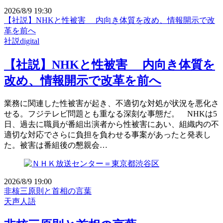
2026/8/9 19:30
【社説】NHKと性被害 内向き体質を改め、情報開示で改
革を前へ
社説digital
【社説】NHKと性被害 内向き体質を
改め、情報開示で改革を前へ
業務に関連した性被害が起き、不適切な対処が状況を悪化さ
せる。フジテレビ問題とも重なる深刻な事態だ。 NHKは5
日、過去に職員が番組出演者から性被害にあい、組織内の不
適切な対応でさらに負担を負わせる事案があったと発表し
た。被害は番組後の懇親会…
2026/8/9 19:00
非核三原則と首相の言葉
天声人語