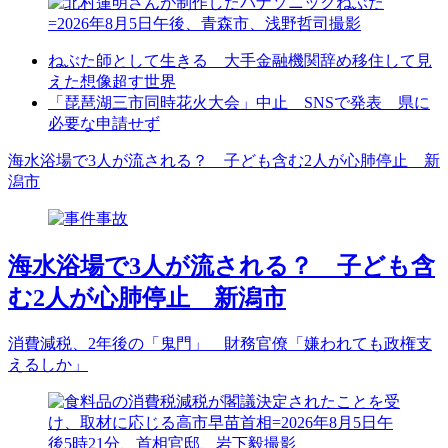
ねぶた師として生きる 大手金融機関辞め移住して見
えた想像超す世界
「琵琶湖三市同時花火大会」中止 SNSで発表 県に
必要な申請せず
海水浴場で3人が流される？ 子ども含む2人が心肺停止 新
潟市
海水浴場で3人が流される？ 子ども含
む2人が心肺停止 新潟市
消費減税、2年後の「鬼門」 財務官僚「嫌われても政権支
えるしか」