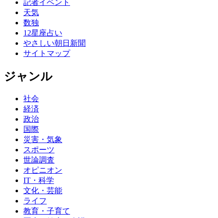
記者イベント
天気
数独
12星座占い
やさしい朝日新聞
サイトマップ
ジャンル
社会
経済
政治
国際
災害・気象
スポーツ
世論調査
オピニオン
IT・科学
文化・芸能
ライフ
教育・子育て