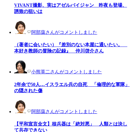
VIVANT撮影、実はアゼルバイジャン 昨夜も登場、
誘致の狙いは
阿部藹さんがコメントしました
（著者に会いたい）『差別のない本屋に通いたい。
本好き教師の冒険の記録』 仲川啓介さん
小熊英二さんがコメントしました
2年余で50人…イスラエル兵の自死 「倫理的な軍隊」
の隠された傷
阿部藹さんがコメントしました
【平和宣言全文】核兵器は「絶対悪」 人類とは決し
て共存できない