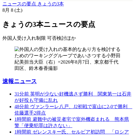
ニュースの要点 きょうの3本
8月
8
(土)
きょうの3本
ニュースの要点
外国人受け入れ制限 可否検討
ほか
速報ニュース
31分前
英明が少ない好機逃さず勝利 関東第一は石井
が好投も守備に乱れ
48分前
ヴァンラーレ八戸、J2初戦で富山に2-0で勝利
佐藤選手2得点
1時間前
避難中の被災者宅で室外機盗まれる 熊本県
警「便乗犯罪は許さない」
1時間前
ゼレンスキー氏、セルビア初訪問 「ロシア