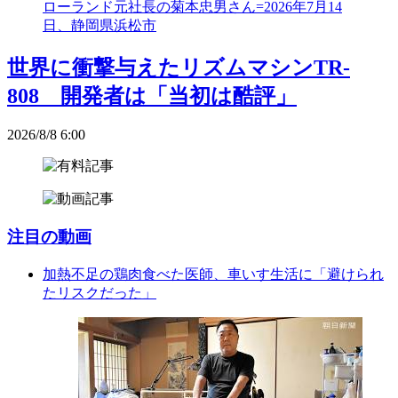
世界に衝撃与えたリズムマシンTR-
808 開発者は「当初は酷評」
2026/8/8 6:00
注目の動画
加熱不足の鶏肉食べた医師、車いす生活に「避けられ
たリスクだった」