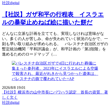
社説digital
【社説】ガザ和平の行程表 イスラエ
ルの暴挙止めねば絵に描いた餅だ
どんなに立派な計画を立てても、実現しなければ意味がな
い。多くの人が苦しみ、命が失われていく状況のなかで、一
刻も早い取り組みが求められる。 パレスチナ自治区ガザの
暫定統治機関「平和評議会」が、和平計画の「第2段階」を
進めるためのロードマップ（…
2026/8/8 19:01
【社説】横浜市の山中市長にパワハラ認定 首長の資質、著
しく欠く
社説digital