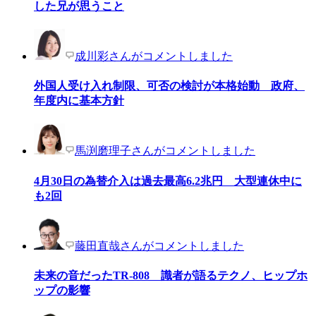
した兄が思うこと
成川彩さんがコメントしました
外国人受け入れ制限、可否の検討が本格始動 政府、
年度内に基本方針
馬渕磨理子さんがコメントしました
4月30日の為替介入は過去最高6.2兆円 大型連休中に
も2回
藤田直哉さんがコメントしました
未来の音だったTR-808 識者が語るテクノ、ヒップホ
ップの影響