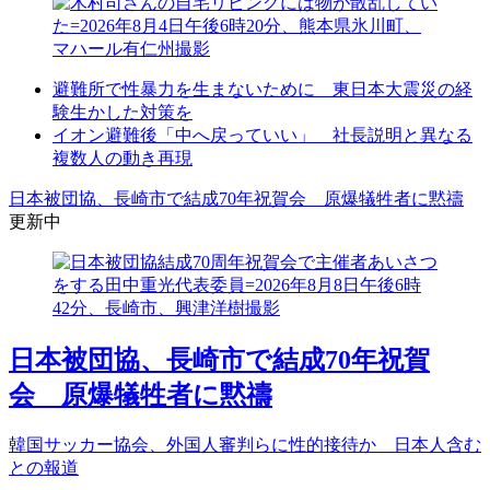
避難所で性暴力を生まないために 東日本大震災の経
験生かした対策を
イオン避難後「中へ戻っていい」 社長説明と異なる
複数人の動き再現
日本被団協、長崎市で結成70年祝賀会 原爆犠牲者に黙禱
更新中
日本被団協、長崎市で結成70年祝賀
会 原爆犠牲者に黙禱
韓国サッカー協会、外国人審判らに性的接待か 日本人含む
との報道