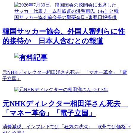
韓国サッカー協会、外国人審判らに性
的接待か 日本人含むとの報道
元NHKディレクター相田洋さん死去 「マネー革命」「電
子立国」
元NHKディレクター相田洋さん死去
「マネー革命」「電子立国」
消費減税、インフレ下では「狂気の沙汰」 欧州では価格下
がらぬ国も