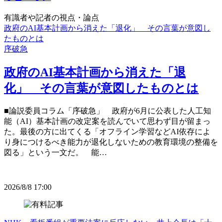
有識者や記者の視点・論点
政府のAI基本計画から消えた「退化」 その言葉が意図し
たものとは
序破急
政府のAI基本計画から消えた「退
化」 その言葉が意図したものとは
■論説委員コラム「序破急」 政府が6月に公表した人工知
能（AI）基本計画の改定案を読んでいて思わず目が留まっ
た。最後の方に出てくる「オフライン学習などAI依存によ
り身につけるべき能力が退化しないための教育環境の整備を
図る」という一文だ。 能…
2026/8/8 17:00