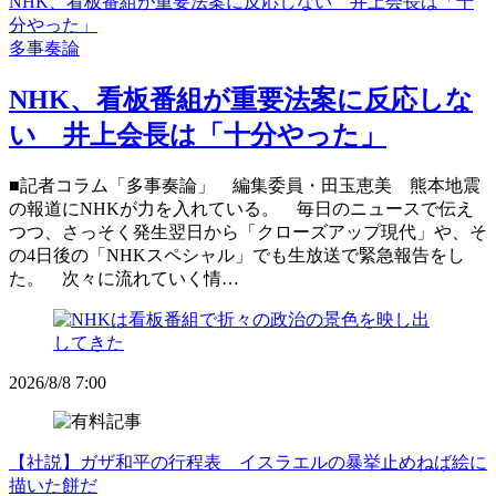
NHK、看板番組が重要法案に反応しない 井上会長は「十
分やった」
多事奏論
NHK、看板番組が重要法案に反応しな
い 井上会長は「十分やった」
■記者コラム「多事奏論」 編集委員・田玉恵美 熊本地震
の報道にNHKが力を入れている。 毎日のニュースで伝え
つつ、さっそく発生翌日から「クローズアップ現代」や、そ
の4日後の「NHKスペシャル」でも生放送で緊急報告をし
た。 次々に流れていく情…
2026/8/8 7:00
【社説】ガザ和平の行程表 イスラエルの暴挙止めねば絵に
描いた餅だ