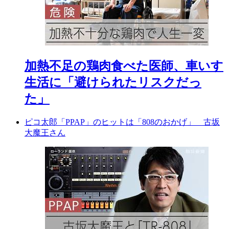
加熱不足の鶏肉食べた医師、車いす
生活に「避けられたリスクだっ
た」
ピコ太郎「PPAP」のヒットは「808のおかげ」 古坂
大魔王さん