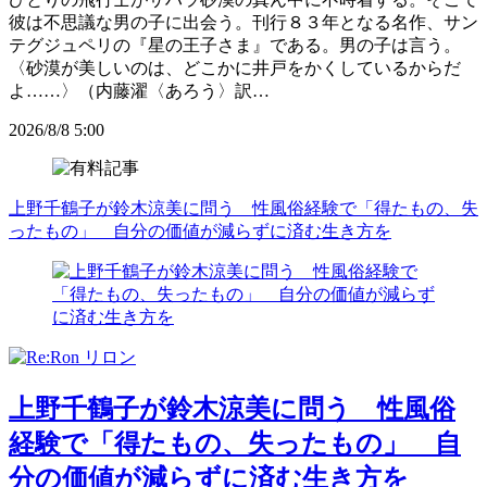
彼は不思議な男の子に出会う。刊行８３年となる名作、サン
テグジュペリの『星の王子さま』である。男の子は言う。
〈砂漠が美しいのは、どこかに井戸をかくしているからだ
よ……〉（内藤濯〈あろう〉訳…
2026/8/8 5:00
上野千鶴子が鈴木涼美に問う 性風俗経験で「得たもの、失
ったもの」 自分の価値が減らずに済む生き方を
上野千鶴子が鈴木涼美に問う 性風俗
経験で「得たもの、失ったもの」 自
分の価値が減らずに済む生き方を