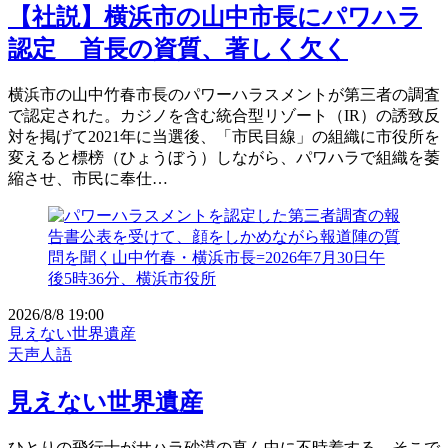
【社説】横浜市の山中市長にパワハラ
認定 首長の資質、著しく欠く
横浜市の山中竹春市長のパワーハラスメントが第三者の調査
で認定された。カジノを含む統合型リゾート（IR）の誘致反
対を掲げて2021年に当選後、「市民目線」の組織に市役所を
変えると標榜（ひょうぼう）しながら、パワハラで組織を萎
縮させ、市民に奉仕…
2026/8/8 19:00
見えない世界遺産
天声人語
見えない世界遺産
ひとりの飛行士がサハラ砂漠の真ん中に不時着する。そこで