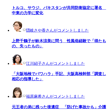
トルコ、サウジ、パキスタンが共同防衛協定に署名
中東の力学に変化
隠岐さや香さんがコメントしました
上野千鶴子が鈴木涼美に問う 性風俗経験で「得たも
の、失ったもの」
江川紹子さんがコメントしました
「大阪地検でパワハラ」手記、大阪高検幹部「調査し
相応の指導した」
福原麻希さんがコメントしました
元王者の弟に残った後遺症 「防げた事故かも」介護