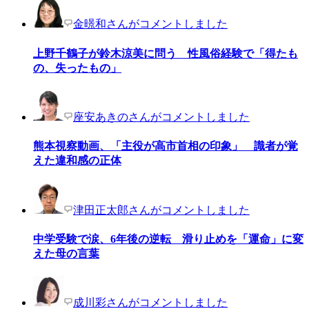
金暻和さんがコメントしました
上野千鶴子が鈴木涼美に問う 性風俗経験で「得たも
の、失ったもの」
座安あきのさんがコメントしました
熊本視察動画、「主役が高市首相の印象」 識者が覚
えた違和感の正体
津田正太郎さんがコメントしました
中学受験で涙、6年後の逆転 滑り止めを「運命」に変
えた母の言葉
成川彩さんがコメントしました