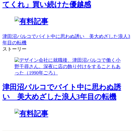
てくれ」買い続けた優越感
津田沼パルコでバイト中に思わぬ誘い 美大めざした浪人3
年目の転機
ストーリー
津田沼パルコでバイト中に思わぬ誘
い 美大めざした浪人3年目の転機