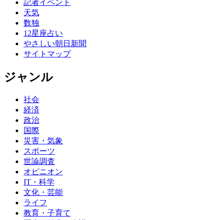
記者イベント
天気
数独
12星座占い
やさしい朝日新聞
サイトマップ
ジャンル
社会
経済
政治
国際
災害・気象
スポーツ
世論調査
オピニオン
IT・科学
文化・芸能
ライフ
教育・子育て