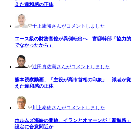
えた違和感の正体
千正康裕さんがコメントしました
エース級の財務官僚が異例転出へ 官邸幹部「協力的
でなかったから」
辻田真佐憲さんがコメントしました
熊本視察動画、「主役が高市首相の印象」 識者が覚
えた違和感の正体
川上泰徳さんがコメントしました
ホルムズ海峡の開放、イランとオマーンが「新航路」
設定に合意間近か