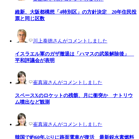
維新、大阪都構想「4特別区」の方針決定 20年住民投
票と同じ区数
川上泰徳さんがコメントしました
イスラエル軍のガザ撤退は「ハマスの武装解除後」
平和評議会が表明
崔真淑さんがコメントしました
スペースXのロケットの残骸、月に衝突か ナトリウ
ム噴出など観測
崔真淑さんがコメントしました
韓国で約60年ぶりに路面電車が復活 最新鋭水素燃料