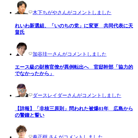
木下ちがやさんがコメントしました
れいわ新選組、「いのちの党」に変更 共同代表に天
畠氏
加谷珪一さんがコメントしました
エース級の財務官僚が異例転出へ 官邸幹部「協力的
でなかったから」
ダースレイダーさんがコメントしました
【詳報】「非核三原則」問われた被爆81年 広島から
の警鐘と誓い
秦正樹 さんがコメントしました