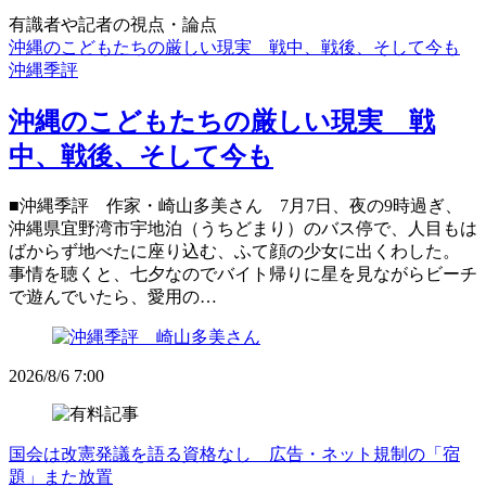
有識者や記者の視点・論点
沖縄のこどもたちの厳しい現実 戦中、戦後、そして今も
沖縄季評
沖縄のこどもたちの厳しい現実 戦
中、戦後、そして今も
■沖縄季評 作家・崎山多美さん 7月7日、夜の9時過ぎ、
沖縄県宜野湾市宇地泊（うちどまり）のバス停で、人目もは
ばからず地べたに座り込む、ふて顔の少女に出くわした。
事情を聴くと、七夕なのでバイト帰りに星を見ながらビーチ
で遊んでいたら、愛用の…
2026/8/6 7:00
国会は改憲発議を語る資格なし 広告・ネット規制の「宿
題」また放置