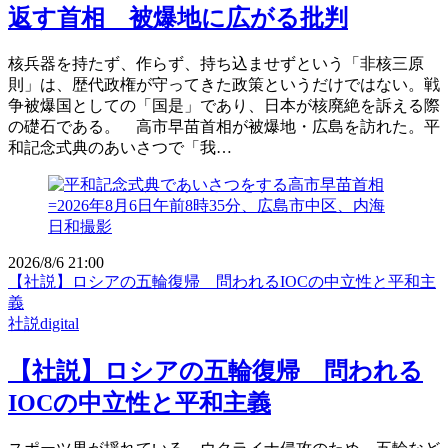
返す首相 被爆地に広がる批判
核兵器を持たず、作らず、持ち込ませずという「非核三原
則」は、歴代政権が守ってきた政策というだけではない。戦
争被爆国としての「国是」であり、日本が核廃絶を訴える際
の礎石である。 高市早苗首相が被爆地・広島を訪れた。平
和記念式典のあいさつで「我…
2026/8/6 21:00
【社説】ロシアの五輪復帰 問われるIOCの中立性と平和主
義
社説digital
【社説】ロシアの五輪復帰 問われる
IOCの中立性と平和主義