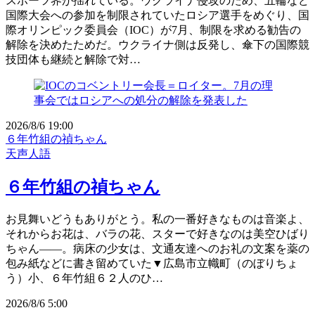
スポーツ界が揺れている。ウクライナ侵攻のため、五輪など
国際大会への参加を制限されていたロシア選手をめぐり、国
際オリンピック委員会（IOC）が7月、制限を求める勧告の
解除を決めたためだ。ウクライナ側は反発し、傘下の国際競
技団体も継続と解除で対…
2026/8/6 19:00
６年竹組の禎ちゃん
天声人語
６年竹組の禎ちゃん
お見舞いどうもありがとう。私の一番好きなものは音楽よ、
それからお花は、バラの花、スターで好きなのは美空ひばり
ちゃん――。病床の少女は、文通友達へのお礼の文案を薬の
包み紙などに書き留めていた▼広島市立幟町（のぼりちょ
う）小、６年竹組６２人のひ…
2026/8/6 5:00