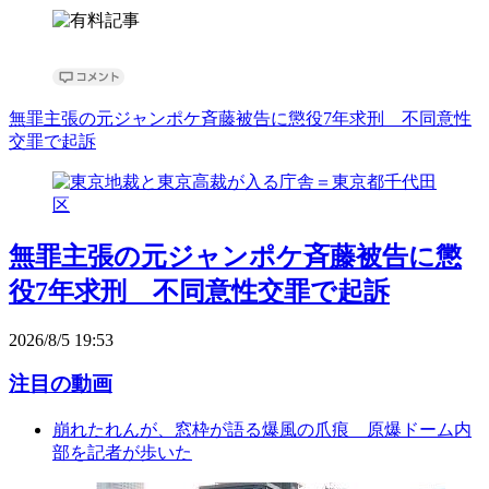
無罪主張の元ジャンポケ斉藤被告に懲役7年求刑 不同意性
交罪で起訴
無罪主張の元ジャンポケ斉藤被告に懲
役7年求刑 不同意性交罪で起訴
2026/8/5 19:53
注目の動画
崩れたれんが、窓枠が語る爆風の爪痕 原爆ドーム内
部を記者が歩いた