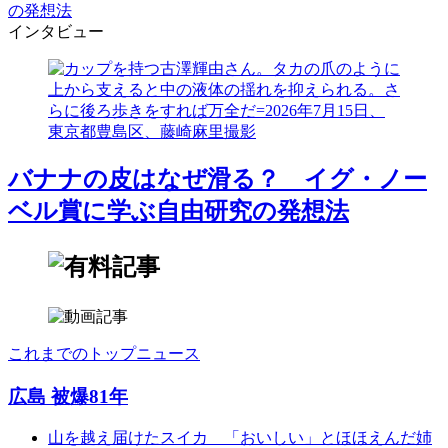
の発想法
インタビュー
バナナの皮はなぜ滑る？ イグ・ノー
ベル賞に学ぶ自由研究の発想法
これまでのトップニュース
広島 被爆81年
山を越え届けたスイカ 「おいしい」とほほえんだ姉