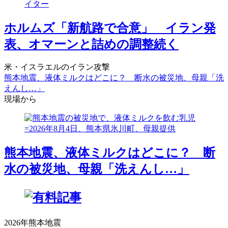
ホルムズ「新航路で合意」 イラン発
表、オマーンと詰めの調整続く
米・イスラエルのイラン攻撃
熊本地震、液体ミルクはどこに？ 断水の被災地、母親「洗
えんし…」
現場から
熊本地震、液体ミルクはどこに？ 断
水の被災地、母親「洗えんし…」
2026年熊本地震