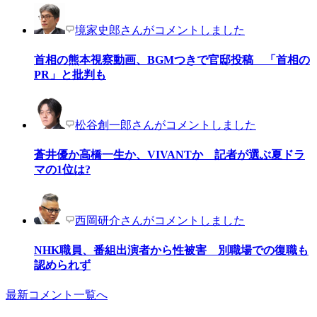
境家史郎さんがコメントしました
首相の熊本視察動画、BGMつきで官邸投稿 「首相の
PR」と批判も
松谷創一郎さんがコメントしました
蒼井優か高橋一生か、VIVANTか 記者が選ぶ夏ドラ
マの1位は?
西岡研介さんがコメントしました
NHK職員、番組出演者から性被害 別職場での復職も
認められず
最新コメント一覧へ