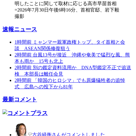
速報ニュース
1時間前
ミャンマー親軍政権トップ、タイ首相と会
談 ASEAN関係修復狙う
2時間前
台風13号が接近 沖縄や奄美で猛烈な風、熊
本も雨か 15号も北上
2時間前
別の鑑定資料流用か DNA型鑑定不正で追送
検 本部長は離任会見
2時間前
「韓国のヒロシマ」でも原爆犠牲者の追悼
式 広島への投下から81年
最新コメント
古谷経衡さんがコメントしました