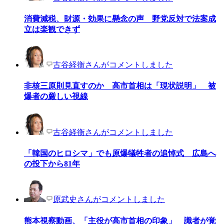
消費減税、財源・効果に懸念の声 野党反対で法案成
立は楽観できず
古谷経衡さんがコメントしました
非核三原則見直すのか 高市首相は「現状説明」 被
爆者の厳しい視線
古谷経衡さんがコメントしました
「韓国のヒロシマ」でも原爆犠牲者の追悼式 広島へ
の投下から81年
原武史さんがコメントしました
熊本視察動画、「主役が高市首相の印象」 識者が覚