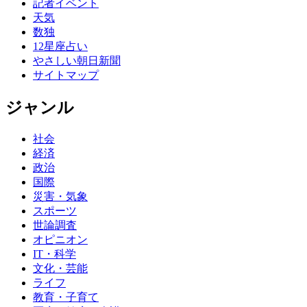
記者イベント
天気
数独
12星座占い
やさしい朝日新聞
サイトマップ
ジャンル
社会
経済
政治
国際
災害・気象
スポーツ
世論調査
オピニオン
IT・科学
文化・芸能
ライフ
教育・子育て