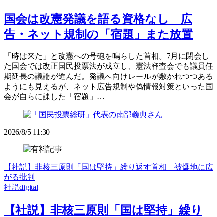
国会は改憲発議を語る資格なし 広
告・ネット規制の「宿題」また放置
「時は来た」と改憲への号砲を鳴らした首相。7月に閉会し
た国会では改正国民投票法が成立し、憲法審査会でも議員任
期延長の議論が進んだ。発議へ向けレールが敷かれつつある
ようにも見えるが、ネット広告規制や偽情報対策といった国
会が自らに課した「宿題」…
2026/8/5 11:30
【社説】非核三原則「国は堅持」繰り返す首相 被爆地に広
がる批判
社説digital
【社説】非核三原則「国は堅持」繰り