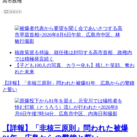
高市政権
核政策巡る持論、就任後は封印する高市首相 政権内
では積極発言続く
【子ども100人の写真 カラー化も】残した笑顔、奪わ
れた未来
【詳報】「非核三原則」問われた被爆81年 広島からの警鐘
と誓い
【詳報】「非核三原則」問われた被爆