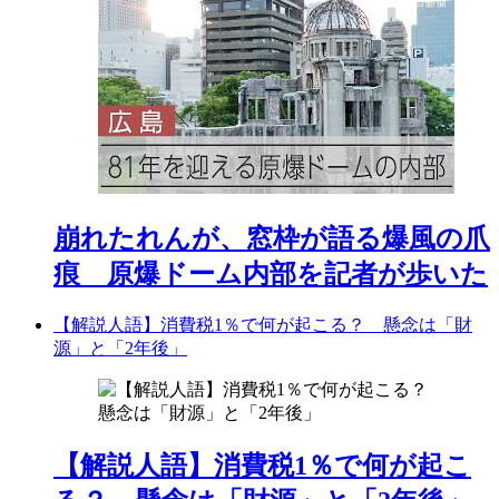
崩れたれんが、窓枠が語る爆風の爪
痕 原爆ドーム内部を記者が歩いた
【解説人語】消費税1％で何が起こる？ 懸念は「財
源」と「2年後」
【解説人語】消費税1％で何が起こ