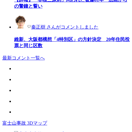
の警鐘と誓い
秦正樹 さんがコメントしました
維新、大阪都構想「4特別区」の方針決定 20年住民投
票と同じ区数
最新コメント一覧へ
富士山事故 3Dマップ