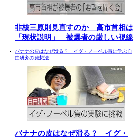
非核三原則見直すのか 高市首相は
「現状説明」 被爆者の厳しい視線
バナナの皮はなぜ滑る？ イグ・ノーベル賞に学ぶ自
由研究の発想法
バナナの皮はなぜ滑る？ イグ・