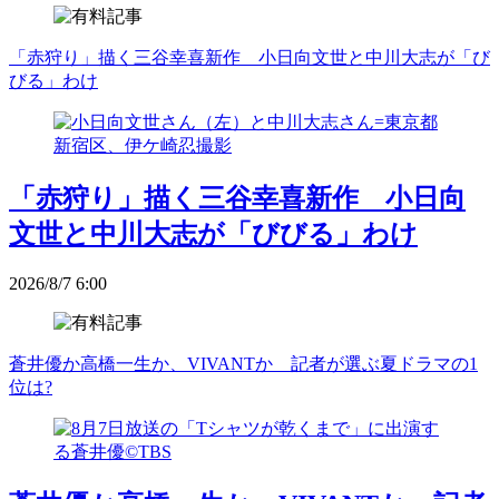
「赤狩り」描く三谷幸喜新作 小日向文世と中川大志が「び
びる」わけ
「赤狩り」描く三谷幸喜新作 小日向
文世と中川大志が「びびる」わけ
2026/8/7 6:00
蒼井優か高橋一生か、VIVANTか 記者が選ぶ夏ドラマの1
位は?