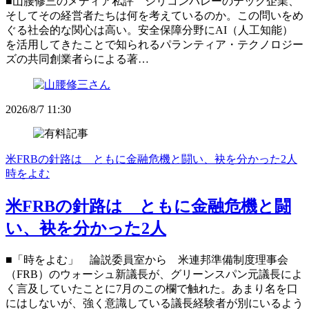
■山腰修三のメディア私評 シリコンバレーのテック企業、
そしてその経営者たちは何を考えているのか。この問いをめ
ぐる社会的な関心は高い。安全保障分野にAI（人工知能）
を活用してきたことで知られるパランティア・テクノロジー
ズの共同創業者らによる著…
2026/8/7 11:30
米FRBの針路は ともに金融危機と闘い、袂を分かった2人
時をよむ
米FRBの針路は ともに金融危機と闘
い、袂を分かった2人
■「時をよむ」 論説委員室から 米連邦準備制度理事会
（FRB）のウォーシュ新議長が、グリーンスパン元議長によ
く言及していたことに7月のこの欄で触れた。あまり名を口
にはしないが、強く意識している議長経験者が別にいるよう