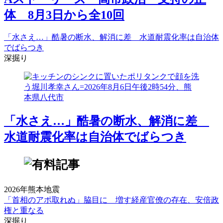
体 8月3日から全10回
「水さえ…」酷暑の断水、解消に差 水道耐震化率は自治体
でばらつき
深掘り
「水さえ…」酷暑の断水、解消に差
水道耐震化率は自治体でばらつき
2026年熊本地震
「首相のアポ取れぬ」脇目に 増す経産官僚の存在、安倍政
権と重なる
深掘り