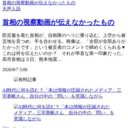
首相の視察動画が伝えなかったもの
天声人語
首相の視察動画が伝えなかったもの
防災服を着た首相が、自衛隊のヘリに乗り込む。上空から被
災地を見つめ、手を合わせる。映像は、「全部が全部ありが
たかったです」という被災者のコメントで締めくくられる▼
これは何を伝えたいのか？ それが率直な第一印象だった。
高市首相は３日、熊本地震…
2026/8/7 5:00
AI時代に何を読む？「本は情報が圧縮されたメディア」三
宅香帆さん 自分の中の「問い」を意識しながら