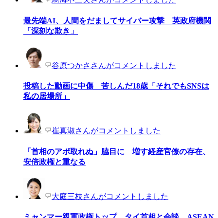
最先端AI、人間をだましてサイバー攻撃 英政府機関
「深刻な欺き」
谷原つかささんがコメントしました
投稿した動画に中傷 苦しんだ18歳「それでもSNSは
私の居場所」
崔真淑さんがコメントしました
「首相のアポ取れぬ」脇目に 増す経産官僚の存在、
安倍政権と重なる
大庭三枝さんがコメントしました
ミャンマー親軍政権トップ、タイ首相と会談 ASEAN