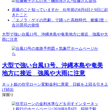
原爆のこと知っていますか 81年前の8月6日と9日に起
きたこと
「エノラ・ゲイの悲劇」で踊った高校時代 被爆2世・
吉川晃司の覚悟
大型で強い台風13号、沖縄本島や奄美地方に接近 強風や大
雨に注意
大型で強い台風13号、沖縄本島や奄美
地方に接近 強風や大雨に注意
ネット銀の住宅ローン変動金利に異変 日銀を上回る引き上
げ続出
深掘り