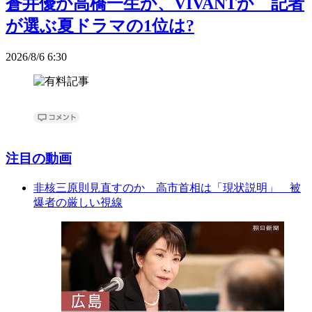
蒼井優か高橋一生か、VIVANTか 記者
が選ぶ夏ドラマの1位は?
2026/8/6 6:30
注目の動画
非核三原則見直すのか 高市首相は「現状説明」 被
爆者の厳しい視線