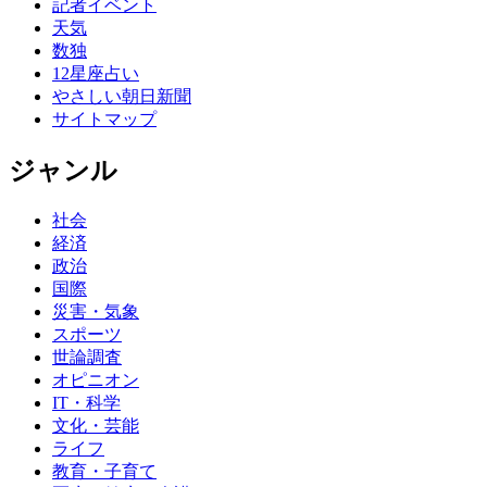
記者イベント
天気
数独
12星座占い
やさしい朝日新聞
サイトマップ
ジャンル
社会
経済
政治
国際
災害・気象
スポーツ
世論調査
オピニオン
IT・科学
文化・芸能
ライフ
教育・子育て