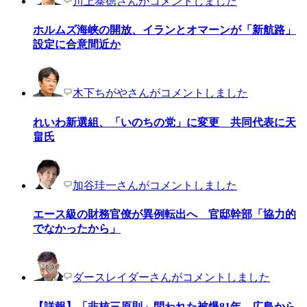
川上泰徳さんがコメントしました
ホルムズ海峡の開放、イランとオマーンが「新航路」
設定に合意間近か
木下ちがやさんがコメントしました
れいわ新選組、「いのちの党」に変更 共同代表に天
畠氏
加谷珪一さんがコメントしました
エース級の財務官僚が異例転出へ 官邸幹部「協力的
でなかったから」
ダースレイダーさんがコメントしました
【詳報】「非核三原則」問われた被爆81年 広島から