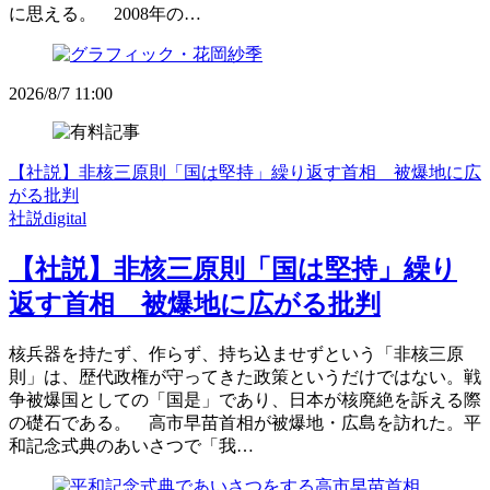
に思える。 2008年の…
2026/8/7 11:00
【社説】非核三原則「国は堅持」繰り返す首相 被爆地に広
がる批判
社説digital
【社説】非核三原則「国は堅持」繰り
返す首相 被爆地に広がる批判
核兵器を持たず、作らず、持ち込ませずという「非核三原
則」は、歴代政権が守ってきた政策というだけではない。戦
争被爆国としての「国是」であり、日本が核廃絶を訴える際
の礎石である。 高市早苗首相が被爆地・広島を訪れた。平
和記念式典のあいさつで「我…