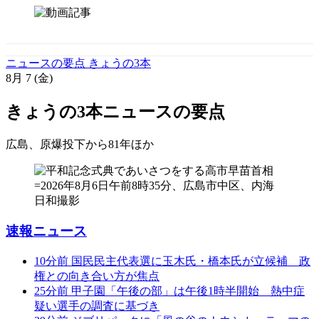
ニュースの要点 きょうの3本
8月
7
(金)
きょうの3本
ニュースの要点
広島、原爆投下から81年
ほか
速報ニュース
10分前
国民民主代表選に玉木氏・橋本氏が立候補 政
権との向き合い方が焦点
25分前
甲子園「午後の部」は午後1時半開始 熱中症
疑い選手の調査に基づき