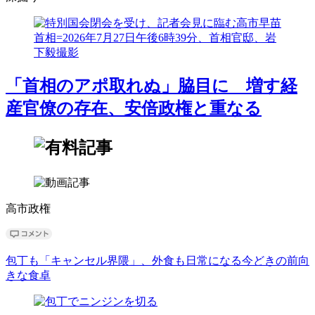
「首相のアポ取れぬ」脇目に 増す経
産官僚の存在、安倍政権と重なる
高市政権
包丁も「キャンセル界隈」、外食も日常になる今どきの前向
きな食卓