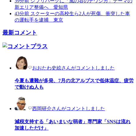
39分前
ジブリパークに「風の谷のナウシカ」テーマの
新エリア整備へ 愛知県
43分前
スクーターの高校生ら2人が死傷、衝突した車
の運転手を逮捕 東京
最新コメント
おおたわ史絵さんがコメントしました
今夏も遭難が多発、7月の北アルプスで低体温症、疲労
で動けぬ人も
西岡研介さんがコメントしました
減税支持する「あいまいな弱者」専門家「SNSは流れ
加速しただけ」