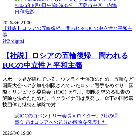
2026/8/6 21:00
【社説】ロシアの五輪復帰 問われるIOCの中立性と平和主
義
社説digital
【社説】ロシアの五輪復帰 問われる
IOCの中立性と平和主義
スポーツ界が揺れている。ウクライナ侵攻のため、五輪など
国際大会への参加を制限されていたロシア選手をめぐり、国
際オリンピック委員会（IOC）が7月、制限を求める勧告の
解除を決めたためだ。ウクライナ側は反発し、傘下の国際競
技団体も継続と解除で対…
2026/8/6 19:00