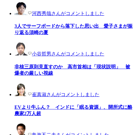
河西秀哉さんがコメントしました
3人でサーフボードから落下した思い出 愛子さまが振
り返る須崎の夏
小谷哲男さんがコメントしました
非核三原則見直すのか 高市首相は「現状説明」 被
爆者の厳しい視線
崔真淑さんがコメントしました
EVより牛ふん？ インドに「眠る資源」、開所式に酪
農家2万人超
鳥海不二夫さんがコメントしました