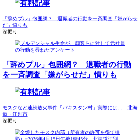
「辞めプル」包囲網？ 退職者の行動を一斉調査「嫌がらせ
だ」憤りも
深掘り
「辞めプル」包囲網？ 退職者の行動
を一斉調査「嫌がらせだ」憤りも
モスクなど連続放火事件「パキスタン村」実際には… 北海
道・江別市
深掘り