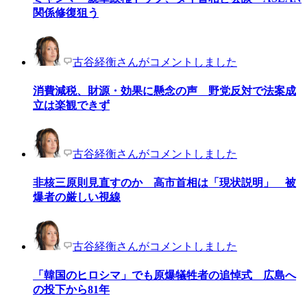
関係修復狙う
古谷経衡さんがコメントしました
消費減税、財源・効果に懸念の声 野党反対で法案成
立は楽観できず
古谷経衡さんがコメントしました
非核三原則見直すのか 高市首相は「現状説明」 被
爆者の厳しい視線
古谷経衡さんがコメントしました
「韓国のヒロシマ」でも原爆犠牲者の追悼式 広島へ
の投下から81年