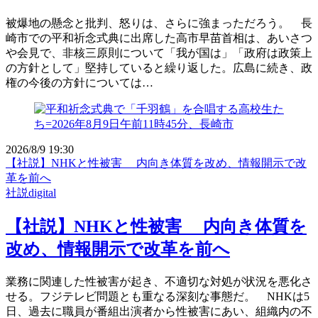
被爆地の懸念と批判、怒りは、さらに強まっただろう。 長
崎市での平和祈念式典に出席した高市早苗首相は、あいさつ
や会見で、非核三原則について「我が国は」「政府は政策上
の方針として」堅持していると繰り返した。広島に続き、政
権の今後の方針については…
2026/8/9 19:30
【社説】NHKと性被害 内向き体質を改め、情報開示で改
革を前へ
社説digital
【社説】NHKと性被害 内向き体質を
改め、情報開示で改革を前へ
業務に関連した性被害が起き、不適切な対処が状況を悪化さ
せる。フジテレビ問題とも重なる深刻な事態だ。 NHKは5
日、過去に職員が番組出演者から性被害にあい、組織内の不