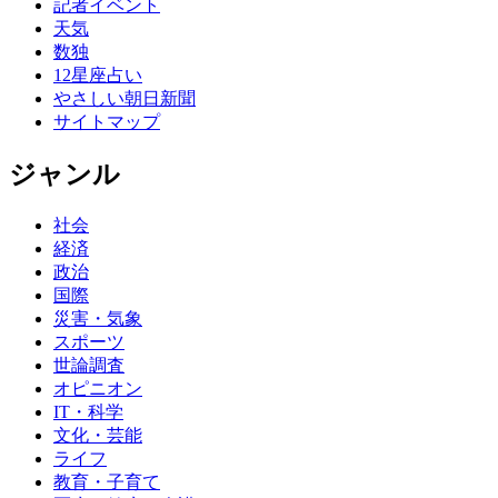
記者イベント
天気
数独
12星座占い
やさしい朝日新聞
サイトマップ
ジャンル
社会
経済
政治
国際
災害・気象
スポーツ
世論調査
オピニオン
IT・科学
文化・芸能
ライフ
教育・子育て