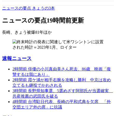
ニュースの要点 きょうの3本
ニュースの要点
19時間前更新
長崎、きょう被爆81年
ほか
速報ニュース
2時間前
俳優の小川真由美さん死去、86歳 映画「復
讐するは我にあり」
2時間前
霞ケ浦が相手右腕を攻略し勝利 中京は攻め
立てるも継投でかわされる
3時間前
長野県知事選、5選めざす阿部氏が当選確実
共産推薦の武田氏を破る
4時間前
台湾駐日代表、長崎の平和式典を欠席 「外
交団エリア外の席」に抗議