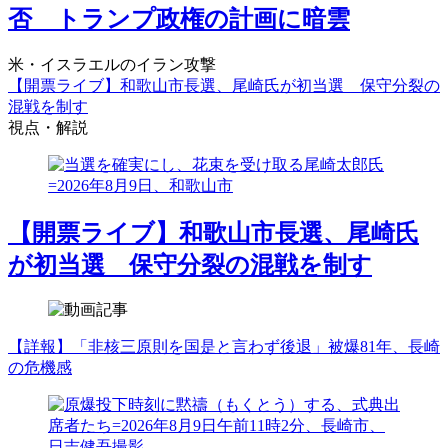
否 トランプ政権の計画に暗雲
米・イスラエルのイラン攻撃
【開票ライブ】和歌山市長選、尾崎氏が初当選 保守分裂の
混戦を制す
視点・解説
【開票ライブ】和歌山市長選、尾崎氏
が初当選 保守分裂の混戦を制す
【詳報】「非核三原則を国是と言わず後退」被爆81年、長崎
の危機感