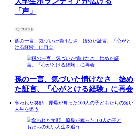
大学生ボランティアが広げる
「声」
孫の一言、気づいた情けなさ 始めた証言、「心がと
ける経験」に再会
孫の一言、気づいた情けなさ 始め
た証言、「心がとける経験」に再会
奪われた笑顔 原爆が奪った100人の子どもたちの短い
人生を追う