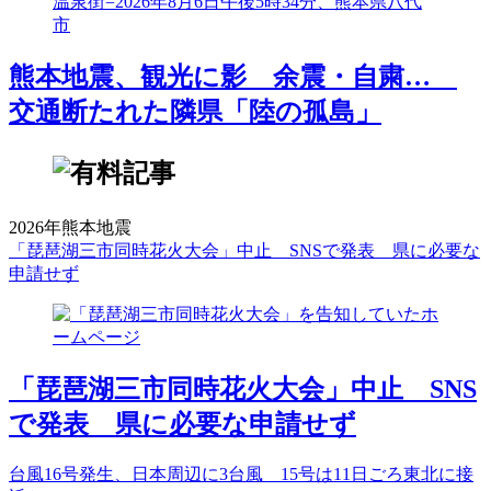
熊本地震、観光に影 余震・自粛…
交通断たれた隣県「陸の孤島」
2026年熊本地震
「琵琶湖三市同時花火大会」中止 SNSで発表 県に必要な
申請せず
「琵琶湖三市同時花火大会」中止 SNS
で発表 県に必要な申請せず
台風16号発生、日本周辺に3台風 15号は11日ごろ東北に接