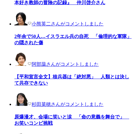
本好き教師の冒険の記録』 仲川啓介さん
小熊英二さんがコメントしました
2年余で50人…イスラエル兵の自死 「倫理的な軍隊」
の隠された傷
阿部藹さんがコメントしました
【平和宣言全文】核兵器は「絶対悪」 人類とは決し
て共存できない
杉田菜穂さんがコメントしました
原爆漫才、会場に笑いと涙 「命の意義を舞台で」
お笑いコンビ挑戦