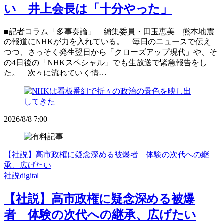
い 井上会長は「十分やった」
■記者コラム「多事奏論」 編集委員・田玉恵美 熊本地震
の報道にNHKが力を入れている。 毎日のニュースで伝え
つつ、さっそく発生翌日から「クローズアップ現代」や、そ
の4日後の「NHKスペシャル」でも生放送で緊急報告をし
た。 次々に流れていく情…
2026/8/8 7:00
【社説】高市政権に疑念深める被爆者 体験の次代への継
承、広げたい
社説digital
【社説】高市政権に疑念深める被爆
者 体験の次代への継承、広げたい