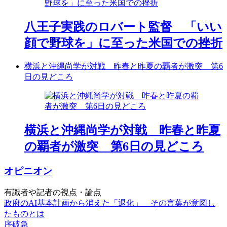
八王子実践のロバート監督 「いい
顔で野球を」に至った米国での挫折
横浜と沖縄尚学が対戦 昨春と昨夏の覇者が激突 第6
日の見どころ
横浜と沖縄尚学が対戦 昨春と昨夏
の覇者が激突 第6日の見どころ
オピニオン
有識者や記者の視点・論点
政府のAI基本計画から消えた「退化」 その言葉が意図し
たものとは
序破急