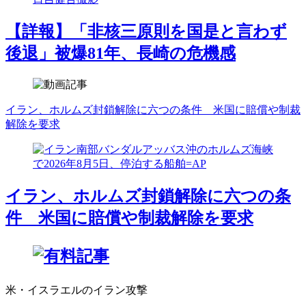
【詳報】「非核三原則を国是と言わず
後退」被爆81年、長崎の危機感
イラン、ホルムズ封鎖解除に六つの条件 米国に賠償や制裁
解除を要求
イラン、ホルムズ封鎖解除に六つの条
件 米国に賠償や制裁解除を要求
米・イスラエルのイラン攻撃