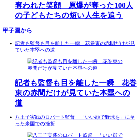
奪われた笑顔 原爆が奪った100人
の子どもたちの短い人生を追う
甲子園から
記者も監督も目を離した一瞬 花巻東の赤間だけが見
ていた本塁への道
記者も監督も目を離した一瞬 花巻
東の赤間だけが見ていた本塁への
道
八王子実践のロバート監督 「いい顔で野球を」に至
った米国での挫折