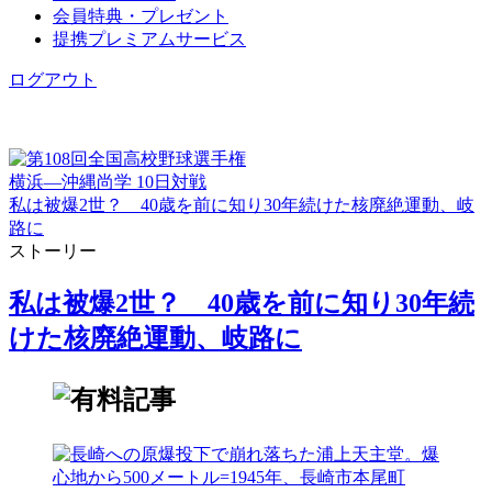
会員特典・プレゼント
提携プレミアムサービス
ログアウト
横浜―沖縄尚学 10日対戦
私は被爆2世？ 40歳を前に知り30年続けた核廃絶運動、岐
路に
ストーリー
私は被爆2世？ 40歳を前に知り30年続
けた核廃絶運動、岐路に