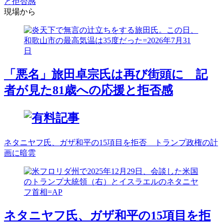
と拒否感
現場から
「悪名」旅田卓宗氏は再び街頭に 記
者が見た81歳への応援と拒否感
ネタニヤフ氏、ガザ和平の15項目を拒否 トランプ政権の計
画に暗雲
ネタニヤフ氏、ガザ和平の15項目を拒