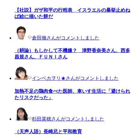
【社説】ガザ和平の行程表 イスラエルの暴挙止めね
ば絵に描いた餅だ
倉田徹さんがコメントしました
（耕論）もしかして不機嫌？ 津野香奈美さん、西多
昌規さん、ＦＵＮＩさん
インベカヲリ★さんがコメントしました
加熱不足の鶏肉食べた医師、車いす生活に「避けられ
たリスクだった」
杉田菜穂さんがコメントしました
（天声人語）長崎忌と平和教育