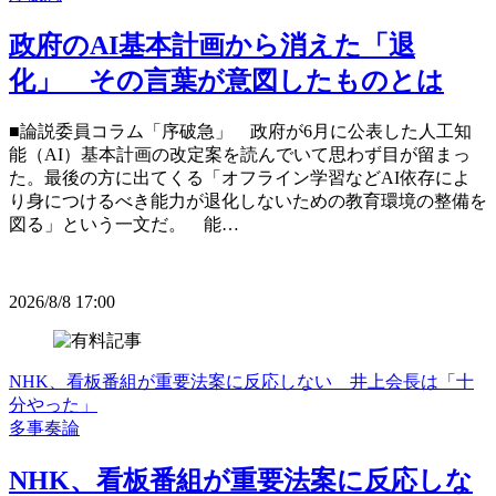
政府のAI基本計画から消えた「退
化」 その言葉が意図したものとは
■論説委員コラム「序破急」 政府が6月に公表した人工知
能（AI）基本計画の改定案を読んでいて思わず目が留まっ
た。最後の方に出てくる「オフライン学習などAI依存によ
り身につけるべき能力が退化しないための教育環境の整備を
図る」という一文だ。 能…
2026/8/8 17:00
NHK、看板番組が重要法案に反応しない 井上会長は「十
分やった」
多事奏論
NHK、看板番組が重要法案に反応しな