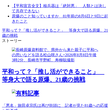
【平和宣言全文】核兵器は「絶対悪」 人類とは決し
て共存できない
原爆のこと知っていますか 81年前の8月6日と9日に起
きたこと
平和って？「推し活ができること」 等身大で語る原爆、21
歳の挑戦
ストーリー
平和って？「推し活ができること」
等身大で語る原爆、21歳の挑戦
「悪名」旅田卓宗氏は再び街頭に 記者が見た81歳への応援