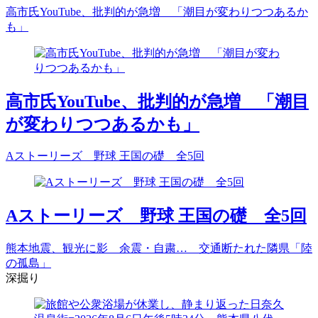
高市氏YouTube、批判的が急増 「潮目が変わりつつあるか
も」
高市氏YouTube、批判的が急増 「潮目
が変わりつつあるかも」
Aストーリーズ 野球 王国の礎 全5回
Aストーリーズ 野球 王国の礎 全5回
熊本地震、観光に影 余震・自粛… 交通断たれた隣県「陸
の孤島」
深掘り