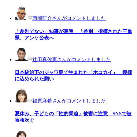
西岡研介さんがコメントしました
「差別でない」知事が表明 「差別」指摘された三重
県、アンケ公表へ
辻田真佐憲さんがコメントしました
日本統治下のジャワ島で生まれた「ホコカイ」 模様
に込められた願い
福原麻希さんがコメントしました
夏休み、子どもの「性的脅迫」被害に注意 SNSで被
害相次ぐ