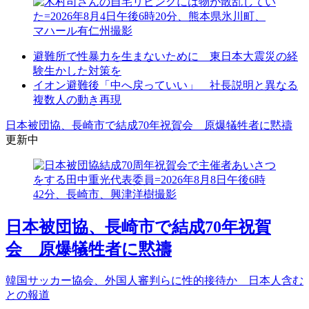
避難所で性暴力を生まないために 東日本大震災の経
験生かした対策を
イオン避難後「中へ戻っていい」 社長説明と異なる
複数人の動き再現
日本被団協、長崎市で結成70年祝賀会 原爆犠牲者に黙禱
更新中
日本被団協、長崎市で結成70年祝賀
会 原爆犠牲者に黙禱
韓国サッカー協会、外国人審判らに性的接待か 日本人含む
との報道