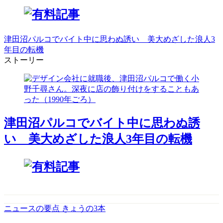
津田沼パルコでバイト中に思わぬ誘い 美大めざした浪人3
年目の転機
ストーリー
津田沼パルコでバイト中に思わぬ誘
い 美大めざした浪人3年目の転機
ニュースの要点 きょうの3本