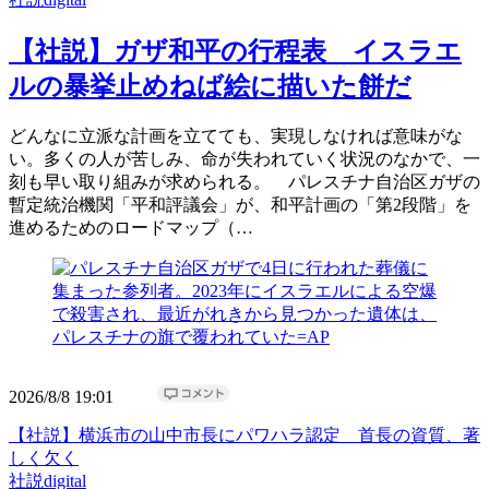
【社説】ガザ和平の行程表 イスラエ
ルの暴挙止めねば絵に描いた餅だ
どんなに立派な計画を立てても、実現しなければ意味がな
い。多くの人が苦しみ、命が失われていく状況のなかで、一
刻も早い取り組みが求められる。 パレスチナ自治区ガザの
暫定統治機関「平和評議会」が、和平計画の「第2段階」を
進めるためのロードマップ（…
2026/8/8 19:01
【社説】横浜市の山中市長にパワハラ認定 首長の資質、著
しく欠く
社説digital