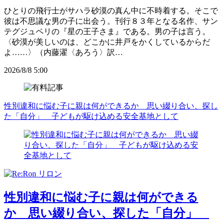
ひとりの飛行士がサハラ砂漠の真ん中に不時着する。そこで
彼は不思議な男の子に出会う。刊行８３年となる名作、サン
テグジュペリの『星の王子さま』である。男の子は言う。
〈砂漠が美しいのは、どこかに井戸をかくしているからだ
よ……〉（内藤濯〈あろう〉訳…
2026/8/8 5:00
性別違和に悩む子に親は何ができるか 思い綴り合い、探し
た「自分」 子どもが駆け込める安全基地として
性別違和に悩む子に親は何ができる
か 思い綴り合い、探した「自分」