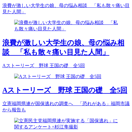
浪費が激しい大学生の娘、母の悩み相談 「私も散々痛い目
見た人間」
浪費が激しい大学生の娘、母の悩み相
談 「私も散々痛い目見た人間」
Aストーリーズ 野球 王国の礎 全5回
Aストーリーズ 野球 王国の礎 全5回
立憲福岡県連が国保逃れの調査へ 「恐れがある」福岡市議
から報告も