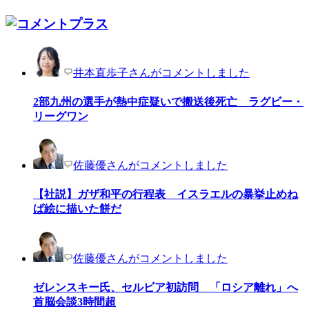
井本直歩子さんがコメントしました
2部九州の選手が熱中症疑いで搬送後死亡 ラグビー・
リーグワン
佐藤優さんがコメントしました
【社説】ガザ和平の行程表 イスラエルの暴挙止めね
ば絵に描いた餅だ
佐藤優さんがコメントしました
ゼレンスキー氏、セルビア初訪問 「ロシア離れ」へ
首脳会談3時間超