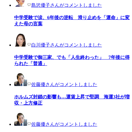
島沢優子さんがコメントしました
中学受験で涙、6年後の逆転 滑り止めを「運命」に変
えた母の言葉
白川優子さんがコメントしました
中学受験で御三家、でも「人生終わった」 7年後に得
られた「普通」
佐藤優さんがコメントしました
ホルムズ封鎖の影響も…運賃上昇で堅調 海運3社が増
収・上方修正
佐藤優さんがコメントしました