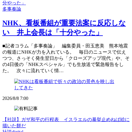
分やった」
多事奏論
NHK、看板番組が重要法案に反応しな
い 井上会長は「十分やった」
■記者コラム「多事奏論」 編集委員・田玉恵美 熊本地震
の報道にNHKが力を入れている。 毎日のニュースで伝え
つつ、さっそく発生翌日から「クローズアップ現代」や、そ
の4日後の「NHKスペシャル」でも生放送で緊急報告をし
た。 次々に流れていく情…
2026/8/8 7:00
【社説】ガザ和平の行程表 イスラエルの暴挙止めねば絵に
描いた餅だ
社説digital