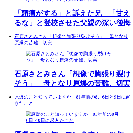
「頭痛がする」と訴えた兄 「甘え
るな」と登校させた父親の深い後悔
石原さとみさん「想像で胸張り裂けそう」 母となり
原爆の苦難、切実
石原さとみさん「想像で胸張り裂け
そう」 母となり原爆の苦難、切実
原爆のこと知っていますか 81年前の8月6日と9日に起
きたこと