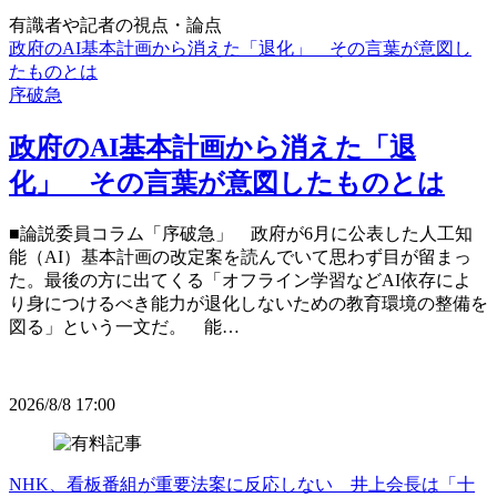
有識者や記者の視点・論点
政府のAI基本計画から消えた「退化」 その言葉が意図し
たものとは
序破急
政府のAI基本計画から消えた「退
化」 その言葉が意図したものとは
■論説委員コラム「序破急」 政府が6月に公表した人工知
能（AI）基本計画の改定案を読んでいて思わず目が留まっ
た。最後の方に出てくる「オフライン学習などAI依存によ
り身につけるべき能力が退化しないための教育環境の整備を
図る」という一文だ。 能…
2026/8/8 17:00
NHK、看板番組が重要法案に反応しない 井上会長は「十