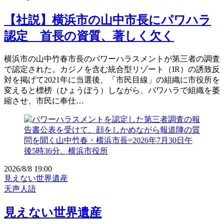
【社説】横浜市の山中市長にパワハラ
認定 首長の資質、著しく欠く
横浜市の山中竹春市長のパワーハラスメントが第三者の調査
で認定された。カジノを含む統合型リゾート（IR）の誘致反
対を掲げて2021年に当選後、「市民目線」の組織に市役所を
変えると標榜（ひょうぼう）しながら、パワハラで組織を萎
縮させ、市民に奉仕…
2026/8/8 19:00
見えない世界遺産
天声人語
見えない世界遺産