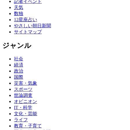
記者イベント
天気
数独
12星座占い
やさしい朝日新聞
サイトマップ
ジャンル
社会
経済
政治
国際
災害・気象
スポーツ
世論調査
オピニオン
IT・科学
文化・芸能
ライフ
教育・子育て