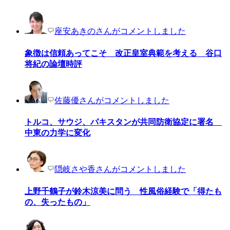
座安あきのさんがコメントしました
象徴は信頼あってこそ 改正皇室典範を考える 谷口
将紀の論壇時評
佐藤優さんがコメントしました
トルコ、サウジ、パキスタンが共同防衛協定に署名
中東の力学に変化
隠岐さや香さんがコメントしました
上野千鶴子が鈴木涼美に問う 性風俗経験で「得たも
の、失ったもの」