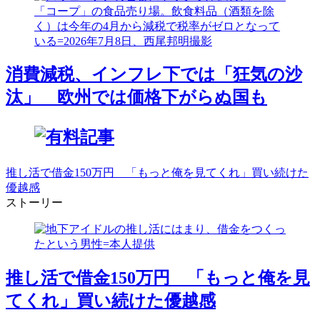
消費減税、インフレ下では「狂気の沙
汰」 欧州では価格下がらぬ国も
推し活で借金150万円 「もっと俺を見てくれ」買い続けた
優越感
ストーリー
推し活で借金150万円 「もっと俺を見
てくれ」買い続けた優越感