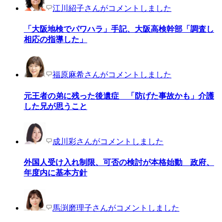
江川紹子さんがコメントしました
「大阪地検でパワハラ」手記、大阪高検幹部「調査し
相応の指導した」
福原麻希さんがコメントしました
元王者の弟に残った後遺症 「防げた事故かも」介護
した兄が思うこと
成川彩さんがコメントしました
外国人受け入れ制限、可否の検討が本格始動 政府、
年度内に基本方針
馬渕磨理子さんがコメントしました