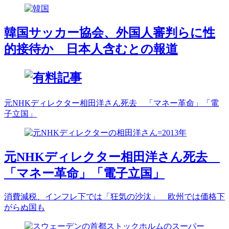
韓国サッカー協会、外国人審判らに性
的接待か 日本人含むとの報道
元NHKディレクター相田洋さん死去 「マネー革命」「電
子立国」
元NHKディレクター相田洋さん死去
「マネー革命」「電子立国」
消費減税、インフレ下では「狂気の沙汰」 欧州では価格下
がらぬ国も