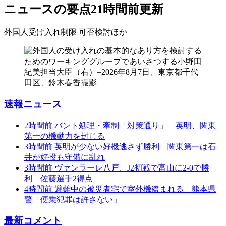
ニュースの要点
21時間前更新
外国人受け入れ制限 可否検討
ほか
速報ニュース
2時間前
バント処理・牽制「対策通り」 英明、関東
第一の機動力を封じる
3時間前
英明が少ない好機逃さず勝利 関東第一は石
井が好投も守備に乱れ
3時間前
ヴァンラーレ八戸、J2初戦で富山に2-0で勝
利 佐藤選手2得点
4時間前
避難中の被災者宅で室外機盗まれる 熊本県
警「便乗犯罪は許さない」
最新コメント