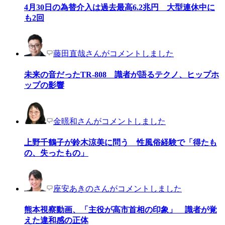
4月30日の為替介入は過去最高6.2兆円 大型連休中に
も2回
藤田直哉さんがコメントしました
未来の音だったTR-808 識者が語るテクノ、ヒップホ
ップの影響
金暻和さんがコメントしました
上野千鶴子が鈴木涼美に問う 性風俗経験で「得たも
の、失ったもの」
座安あきのさんがコメントしました
熊本視察動画、「主役が高市首相の印象」 識者が覚
えた違和感の正体