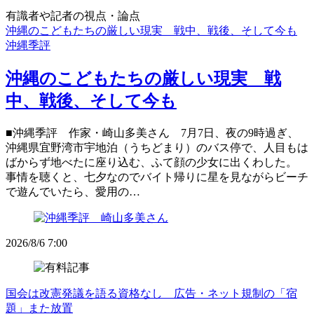
有識者や記者の視点・論点
沖縄のこどもたちの厳しい現実 戦中、戦後、そして今も
沖縄季評
沖縄のこどもたちの厳しい現実 戦
中、戦後、そして今も
■沖縄季評 作家・崎山多美さん 7月7日、夜の9時過ぎ、
沖縄県宜野湾市宇地泊（うちどまり）のバス停で、人目もは
ばからず地べたに座り込む、ふて顔の少女に出くわした。
事情を聴くと、七夕なのでバイト帰りに星を見ながらビーチ
で遊んでいたら、愛用の…
2026/8/6 7:00
国会は改憲発議を語る資格なし 広告・ネット規制の「宿
題」また放置