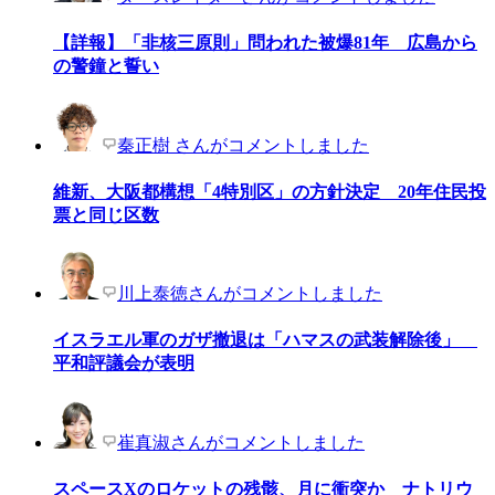
【詳報】「非核三原則」問われた被爆81年 広島から
の警鐘と誓い
秦正樹 さんがコメントしました
維新、大阪都構想「4特別区」の方針決定 20年住民投
票と同じ区数
川上泰徳さんがコメントしました
イスラエル軍のガザ撤退は「ハマスの武装解除後」
平和評議会が表明
崔真淑さんがコメントしました
スペースXのロケットの残骸、月に衝突か ナトリウ