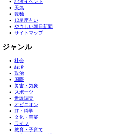
記者イベント
天気
数独
12星座占い
やさしい朝日新聞
サイトマップ
ジャンル
社会
経済
政治
国際
災害・気象
スポーツ
世論調査
オピニオン
IT・科学
文化・芸能
ライフ
教育・子育て