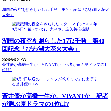
湖国の夜空を照らした1万2千発 第40回記念「びわ湖大花火
大会」
湖国の夜空を照らした1万2千発 第40
回記念「びわ湖大花火大会」
2026/8/6 21:33
蒼井優か高橋一生か、VIVANTか 記者が選ぶ夏ドラマの1
位は?
蒼井優か高橋一生か、VIVANTか 記者
が選ぶ夏ドラマの1位は?