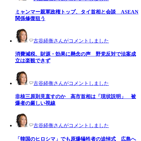
ミャンマー親軍政権トップ、タイ首相と会談 ASEAN
関係修復狙う
古谷経衡さんがコメントしました
消費減税、財源・効果に懸念の声 野党反対で法案成
立は楽観できず
古谷経衡さんがコメントしました
非核三原則見直すのか 高市首相は「現状説明」 被
爆者の厳しい視線
古谷経衡さんがコメントしました
「韓国のヒロシマ」でも原爆犠牲者の追悼式 広島へ