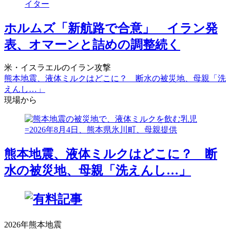
ホルムズ「新航路で合意」 イラン発
表、オマーンと詰めの調整続く
米・イスラエルのイラン攻撃
熊本地震、液体ミルクはどこに？ 断水の被災地、母親「洗
えんし…」
現場から
熊本地震、液体ミルクはどこに？ 断
水の被災地、母親「洗えんし…」
2026年熊本地震