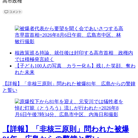
高市政権
核政策巡る持論、就任後は封印する高市首相 政権内
では積極発言続く
【子ども100人の写真 カラー化も】残した笑顔、奪わ
れた未来
【詳報】「非核三原則」問われた被爆81年 広島からの警鐘
と誓い
【詳報】「非核三原則」問われた被爆