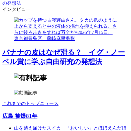
の発想法
インタビュー
バナナの皮はなぜ滑る？ イグ・ノー
ベル賞に学ぶ自由研究の発想法
これまでのトップニュース
広島 被爆81年
山を越え届けたスイカ 「おいしい」とほほえんだ姉