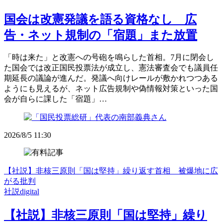
国会は改憲発議を語る資格なし 広
告・ネット規制の「宿題」また放置
「時は来た」と改憲への号砲を鳴らした首相。7月に閉会し
た国会では改正国民投票法が成立し、憲法審査会でも議員任
期延長の議論が進んだ。発議へ向けレールが敷かれつつある
ようにも見えるが、ネット広告規制や偽情報対策といった国
会が自らに課した「宿題」…
2026/8/5 11:30
【社説】非核三原則「国は堅持」繰り返す首相 被爆地に広
がる批判
社説digital
【社説】非核三原則「国は堅持」繰り