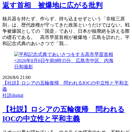
返す首相 被爆地に広がる批判
核兵器を持たず、作らず、持ち込ませずという「非核三原
則」は、歴代政権が守ってきた政策というだけではない。戦
争被爆国としての「国是」であり、日本が核廃絶を訴える際
の礎石である。 高市早苗首相が被爆地・広島を訪れた。平
和記念式典のあいさつで「我…
2026/8/6 21:00
【社説】ロシアの五輪復帰 問われるIOCの中立性と平和主
義
社説digital
【社説】ロシアの五輪復帰 問われる
IOCの中立性と平和主義