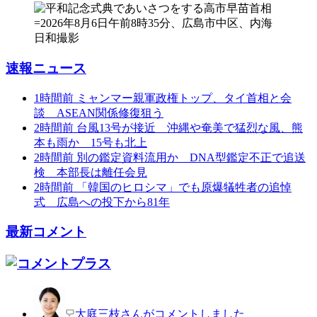
速報ニュース
1時間前
ミャンマー親軍政権トップ、タイ首相と会
談 ASEAN関係修復狙う
2時間前
台風13号が接近 沖縄や奄美で猛烈な風、熊
本も雨か 15号も北上
2時間前
別の鑑定資料流用か DNA型鑑定不正で追送
検 本部長は離任会見
2時間前
「韓国のヒロシマ」でも原爆犠牲者の追悼
式 広島への投下から81年
最新コメント
大庭三枝さんがコメントしました