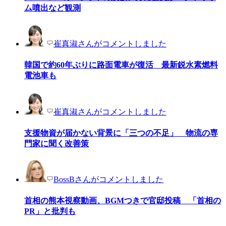
ム噴出など観測
崔真淑さんがコメントしました
韓国で約60年ぶりに路面電車が復活 最新鋭水素燃料
電池車も
崔真淑さんがコメントしました
支援物資が届かない背景に「三つの不足」 物流の専
門家に聞く改善策
BossBさんがコメントしました
首相の熊本視察動画、BGMつきで官邸投稿 「首相の
PR」と批判も