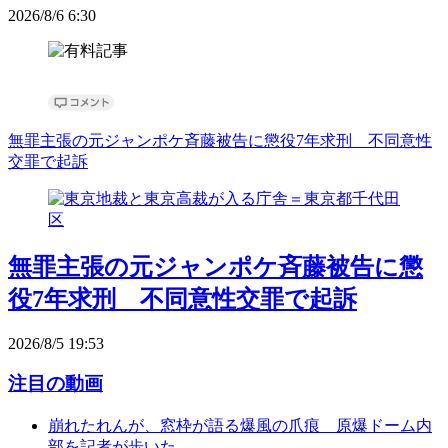
2026/8/6 6:30
無罪主張の元ジャンポケ斉藤被告に懲役7年求刑 不同意性
交罪で起訴
無罪主張の元ジャンポケ斉藤被告に懲
役7年求刑 不同意性交罪で起訴
2026/8/5 19:53
注目の動画
崩れたれんが、窓枠が語る爆風の爪痕 原爆ドーム内
部を記者が歩いた