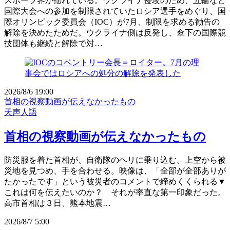
スポーツ界が揺れている。ウクライナ侵攻のため、五輪など
国際大会への参加を制限されていたロシア選手をめぐり、国
際オリンピック委員会（IOC）が7月、制限を求める勧告の
解除を決めたためだ。ウクライナ側は反発し、傘下の国際競
技団体も継続と解除で対…
2026/8/6 19:00
首相の視察動画が伝えなかったもの
天声人語
首相の視察動画が伝えなかったもの
防災服を着た首相が、自衛隊のヘリに乗り込む。上空から被
災地を見つめ、手を合わせる。映像は、「全部が全部ありが
たかったです」という被災者のコメントで締めくくられる▼
これは何を伝えたいのか？ それが率直な第一印象だった。
高市首相は３日、熊本地震…
2026/8/7 5:00