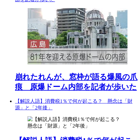
崩れたれんが、窓枠が語る爆風の爪
痕 原爆ドーム内部を記者が歩いた
【解説人語】消費税1％で何が起こる？ 懸念は「財
源」と「2年後」