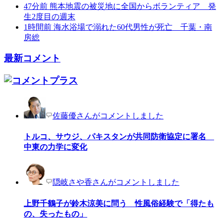
47分前
熊本地震の被災地に全国からボランティア 発
生2度目の週末
1時間前
海水浴場で溺れた60代男性が死亡 千葉・南
房総
最新コメント
佐藤優さんがコメントしました
トルコ、サウジ、パキスタンが共同防衛協定に署名
中東の力学に変化
隠岐さや香さんがコメントしました
上野千鶴子が鈴木涼美に問う 性風俗経験で「得たも
の、失ったもの」