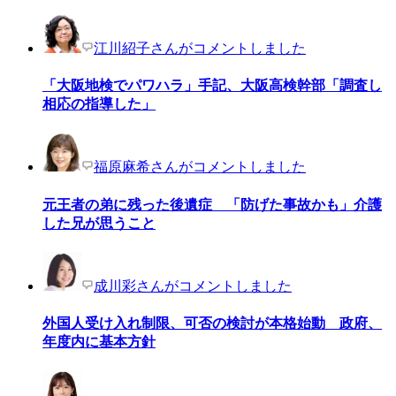
江川紹子さんがコメントしました
「大阪地検でパワハラ」手記、大阪高検幹部「調査し
相応の指導した」
福原麻希さんがコメントしました
元王者の弟に残った後遺症 「防げた事故かも」介護
した兄が思うこと
成川彩さんがコメントしました
外国人受け入れ制限、可否の検討が本格始動 政府、
年度内に基本方針