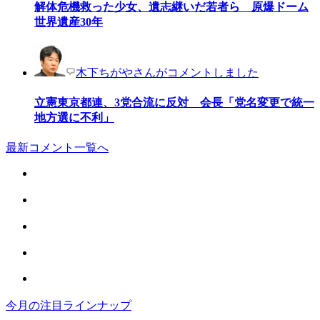
解体危機救った少女、遺志継いだ若者ら 原爆ドーム
世界遺産30年
木下ちがやさんがコメントしました
立憲東京都連、3党合流に反対 会長「党名変更で統一
地方選に不利」
最新コメント一覧へ
今月の注目ラインナップ