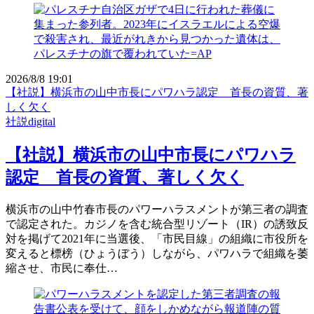
2026/8/8 19:01
【社説】横浜市の山中市長にパワハラ認定 首長の資質、著
しく欠く
社説digital
【社説】横浜市の山中市長にパワハラ
認定 首長の資質、著しく欠く
横浜市の山中竹春市長のパワーハラスメントが第三者の調査
で認定された。カジノを含む統合型リゾート（IR）の誘致反
対を掲げて2021年に当選後、「市民目線」の組織に市役所を
変えると標榜（ひょうぼう）しながら、パワハラで組織を萎
縮させ、市民に奉仕…