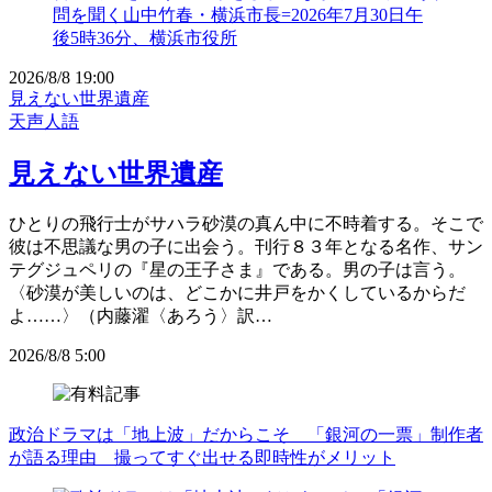
2026/8/8 19:00
見えない世界遺産
天声人語
見えない世界遺産
ひとりの飛行士がサハラ砂漠の真ん中に不時着する。そこで
彼は不思議な男の子に出会う。刊行８３年となる名作、サン
テグジュペリの『星の王子さま』である。男の子は言う。
〈砂漠が美しいのは、どこかに井戸をかくしているからだ
よ……〉（内藤濯〈あろう〉訳…
2026/8/8 5:00
政治ドラマは「地上波」だからこそ 「銀河の一票」制作者
が語る理由 撮ってすぐ出せる即時性がメリット