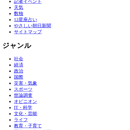
記者イベント
天気
数独
12星座占い
やさしい朝日新聞
サイトマップ
ジャンル
社会
経済
政治
国際
災害・気象
スポーツ
世論調査
オピニオン
IT・科学
文化・芸能
ライフ
教育・子育て