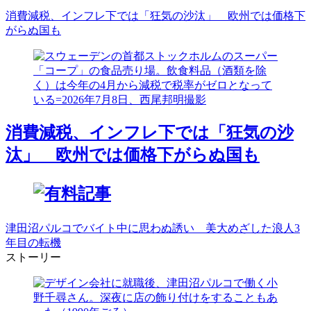
消費減税、インフレ下では「狂気の沙汰」 欧州では価格下
がらぬ国も
消費減税、インフレ下では「狂気の沙
汰」 欧州では価格下がらぬ国も
津田沼パルコでバイト中に思わぬ誘い 美大めざした浪人3
年目の転機
ストーリー