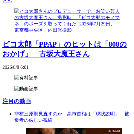
さん
ピコ太郎「PPAP」のヒットは「808の
おかげ」 古坂大魔王さん
2026/8/8 6:01
注目の動画
非核三原則見直すのか 高市首相は「現状説明」 被
爆者の厳しい視線