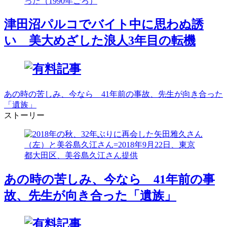
津田沼パルコでバイト中に思わぬ誘
い 美大めざした浪人3年目の転機
あの時の苦しみ、今なら 41年前の事故、先生が向き合った
「遺族」
ストーリー
あの時の苦しみ、今なら 41年前の事
故、先生が向き合った「遺族」