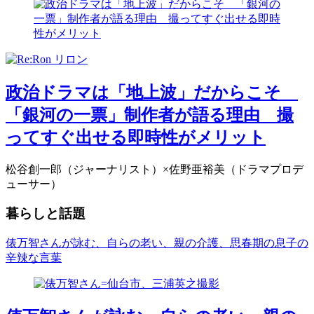
政治ドラマは「地上波」だからこそ
「銀河の一票」制作者が語る理由 撮
ってすぐ出せる即時性がメリット
松谷創一郎（ジャーナリスト）×佐野亜裕美（ドラマプロデ
ューサー）
暮らしと話題
俵万智さんが詠む、自らの老い、親の介護、思春期の息子の
辛辣な言葉