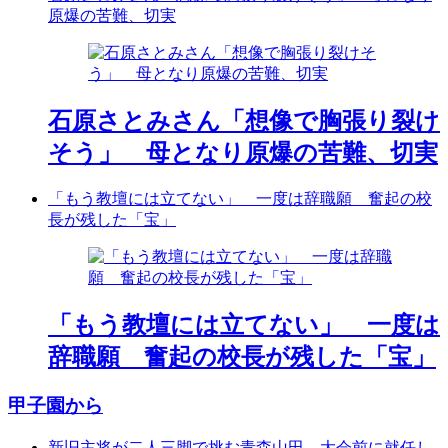
原爆の苦難、切実
石原さとみさん「想像で胸張り裂け
そう」 母となり原爆の苦難、切実
「もう教壇には立てない」 一度は辞職願 奮起の校
長が残した「宝」
「もう教壇には立てない」 一度は
辞職願 奮起の校長が残した「宝」
甲子園から
新旧主将が二人三脚で挑む青森山田 大会前に就任し