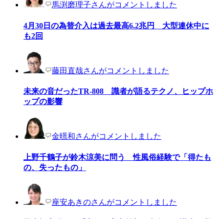
馬渕磨理子さんがコメントしました
4月30日の為替介入は過去最高6.2兆円 大型連休中に
も2回
藤田直哉さんがコメントしました
未来の音だったTR-808 識者が語るテクノ、ヒップホ
ップの影響
金暻和さんがコメントしました
上野千鶴子が鈴木涼美に問う 性風俗経験で「得たも
の、失ったもの」
座安あきのさんがコメントしました