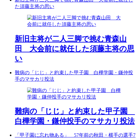
た須藤主将の思い
新旧主将が二人三脚で挑む青森山
田 大会前に就任した須藤主将の思
い
難病の「じじ」と約束した甲子園 白樺学園・鎌仲投
手のマサカリ投法
難病の「じじ」と約束した甲子園
白樺学園・鎌仲投手のマサカリ投法
「甲子園に忘れ物ある」 57年前の秋田・横手の選手7