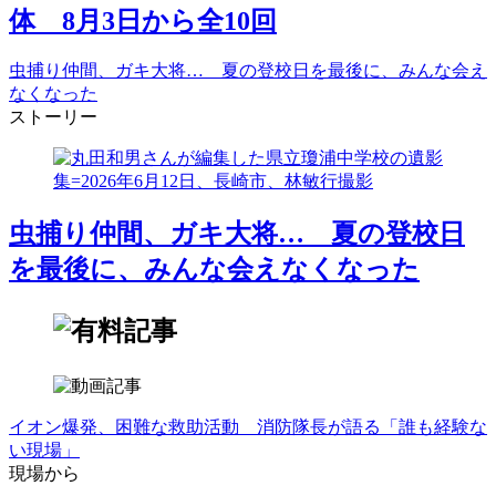
体 8月3日から全10回
虫捕り仲間、ガキ大将… 夏の登校日を最後に、みんな会え
なくなった
ストーリー
虫捕り仲間、ガキ大将… 夏の登校日
を最後に、みんな会えなくなった
イオン爆発、困難な救助活動 消防隊長が語る「誰も経験な
い現場」
現場から