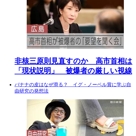
非核三原則見直すのか 高市首相は
「現状説明」 被爆者の厳しい視線
バナナの皮はなぜ滑る？ イグ・ノーベル賞に学ぶ自
由研究の発想法