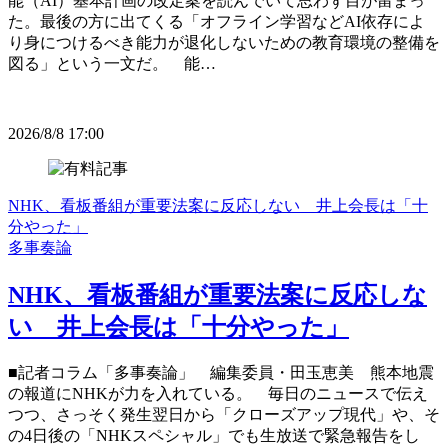
能（AI）基本計画の改定案を読んでいて思わず目が留まっ
た。最後の方に出てくる「オフライン学習などAI依存によ
り身につけるべき能力が退化しないための教育環境の整備を
図る」という一文だ。 能…
2026/8/8 17:00
NHK、看板番組が重要法案に反応しない 井上会長は「十
分やった」
多事奏論
NHK、看板番組が重要法案に反応しな
い 井上会長は「十分やった」
■記者コラム「多事奏論」 編集委員・田玉恵美 熊本地震
の報道にNHKが力を入れている。 毎日のニュースで伝え
つつ、さっそく発生翌日から「クローズアップ現代」や、そ
の4日後の「NHKスペシャル」でも生放送で緊急報告をし