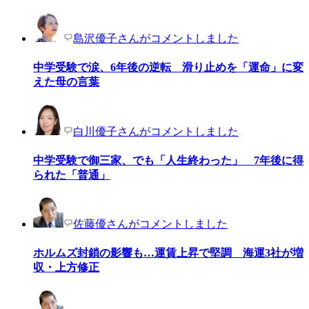
島沢優子さんがコメントしました
中学受験で涙、6年後の逆転 滑り止めを「運命」に変
えた母の言葉
白川優子さんがコメントしました
中学受験で御三家、でも「人生終わった」 7年後に得
られた「普通」
佐藤優さんがコメントしました
ホルムズ封鎖の影響も…運賃上昇で堅調 海運3社が増
収・上方修正