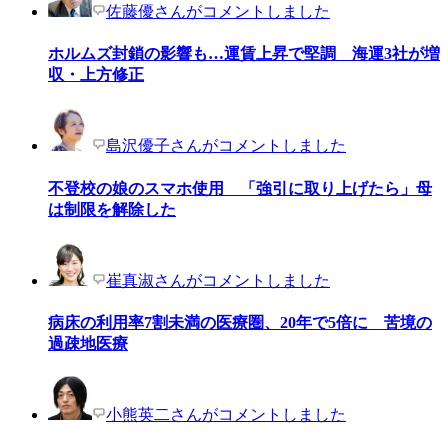
佐藤優さんがコメントしました
ホルムズ封鎖の影響も…運賃上昇で堅調 海運3社が増
収・上方修正
島沢優子さんがコメントしました
不登校の娘のスマホ使用 「強引に取り上げたら」母
は制限を解除した
崔真淑さんがコメントしました
病床の利用率7割未満の医療圏、20年で5倍に 苦境の
過疎地医療
小熊英二さんがコメントしました