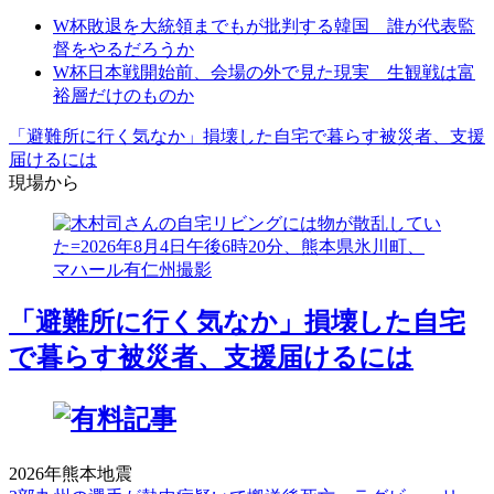
W杯敗退を大統領までもが批判する韓国 誰が代表監
督をやるだろうか
W杯日本戦開始前、会場の外で見た現実 生観戦は富
裕層だけのものか
「避難所に行く気なか」損壊した自宅で暮らす被災者、支援
届けるには
現場から
「避難所に行く気なか」損壊した自宅
で暮らす被災者、支援届けるには
2026年熊本地震