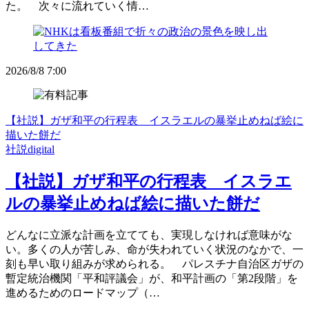
た。 次々に流れていく情…
2026/8/8 7:00
【社説】ガザ和平の行程表 イスラエルの暴挙止めねば絵に
描いた餅だ
社説digital
【社説】ガザ和平の行程表 イスラエ
ルの暴挙止めねば絵に描いた餅だ
どんなに立派な計画を立てても、実現しなければ意味がな
い。多くの人が苦しみ、命が失われていく状況のなかで、一
刻も早い取り組みが求められる。 パレスチナ自治区ガザの
暫定統治機関「平和評議会」が、和平計画の「第2段階」を
進めるためのロードマップ（…