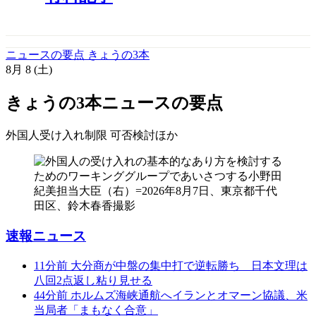
ニュースの要点 きょうの3本
8月
8
(土)
きょうの3本
ニュースの要点
外国人受け入れ制限 可否検討
ほか
速報ニュース
11分前
大分商が中盤の集中打で逆転勝ち 日本文理は
八回2点返し粘り見せる
44分前
ホルムズ海峡通航へイランとオマーン協議、米
当局者「まもなく合意」