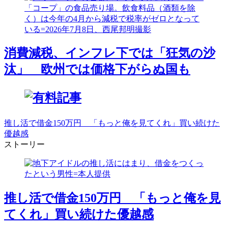
消費減税、インフレ下では「狂気の沙
汰」 欧州では価格下がらぬ国も
推し活で借金150万円 「もっと俺を見てくれ」買い続けた
優越感
ストーリー
推し活で借金150万円 「もっと俺を見
てくれ」買い続けた優越感