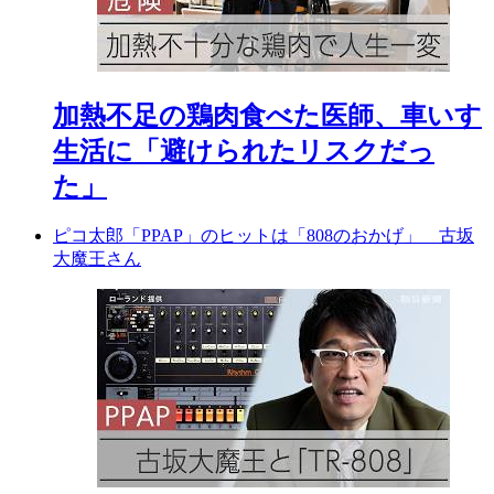
加熱不足の鶏肉食べた医師、車いす
生活に「避けられたリスクだっ
た」
ピコ太郎「PPAP」のヒットは「808のおかげ」 古坂
大魔王さん