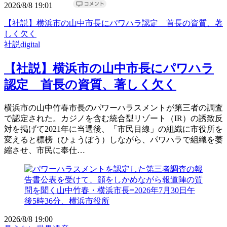
2026/8/8 19:01
【社説】横浜市の山中市長にパワハラ認定 首長の資質、著
しく欠く
社説digital
【社説】横浜市の山中市長にパワハラ
認定 首長の資質、著しく欠く
横浜市の山中竹春市長のパワーハラスメントが第三者の調査
で認定された。カジノを含む統合型リゾート（IR）の誘致反
対を掲げて2021年に当選後、「市民目線」の組織に市役所を
変えると標榜（ひょうぼう）しながら、パワハラで組織を萎
縮させ、市民に奉仕…
2026/8/8 19:00