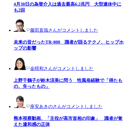
4月30日の為替介入は過去最高6.2兆円 大型連休中に
も2回
藤田直哉さんがコメントしました
未来の音だったTR-808 識者が語るテクノ、ヒップホ
ップの影響
金暻和さんがコメントしました
上野千鶴子が鈴木涼美に問う 性風俗経験で「得たも
の、失ったもの」
座安あきのさんがコメントしました
熊本視察動画、「主役が高市首相の印象」 識者が覚
えた違和感の正体