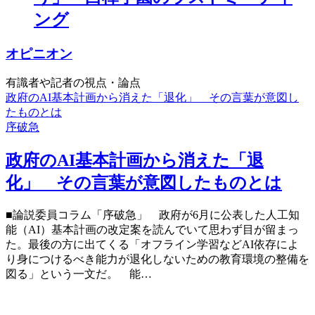
ング
オピニオン
有識者や記者の視点・論点
政府のAI基本計画から消えた「退化」 その言葉が意図し
たものとは
序破急
政府のAI基本計画から消えた「退
化」 その言葉が意図したものとは
■論説委員コラム「序破急」 政府が6月に公表した人工知
能（AI）基本計画の改定案を読んでいて思わず目が留まっ
た。最後の方に出てくる「オフライン学習などAI依存によ
り身につけるべき能力が退化しないための教育環境の整備を
図る」という一文だ。 能…