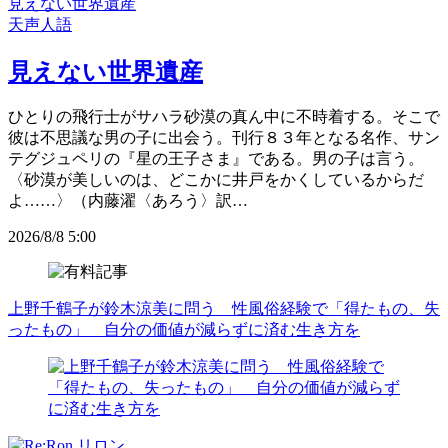
見えない世界遺産
天声人語
見えない世界遺産
ひとりの飛行士がサハラ砂漠の真ん中に不時着する。そこで
彼は不思議な男の子に出会う。刊行８３年となる名作、サン
テグジュペリの『星の王子さま』である。男の子は言う。
〈砂漠が美しいのは、どこかに井戸をかくしているからだ
よ……〉（内藤濯〈あろう〉訳…
2026/8/8 5:00
上野千鶴子が鈴木涼美に問う 性風俗経験で「得たもの、失
ったもの」 自分の価値が減らずに済む生き方を