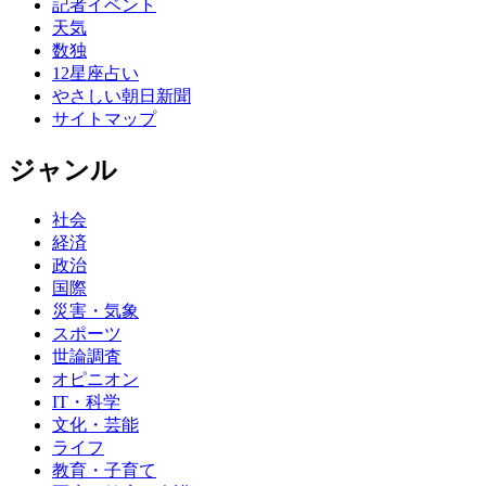
記者イベント
天気
数独
12星座占い
やさしい朝日新聞
サイトマップ
ジャンル
社会
経済
政治
国際
災害・気象
スポーツ
世論調査
オピニオン
IT・科学
文化・芸能
ライフ
教育・子育て