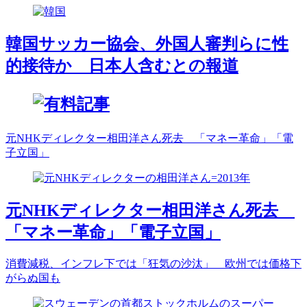
韓国サッカー協会、外国人審判らに性
的接待か 日本人含むとの報道
元NHKディレクター相田洋さん死去 「マネー革命」「電
子立国」
元NHKディレクター相田洋さん死去
「マネー革命」「電子立国」
消費減税、インフレ下では「狂気の沙汰」 欧州では価格下
がらぬ国も