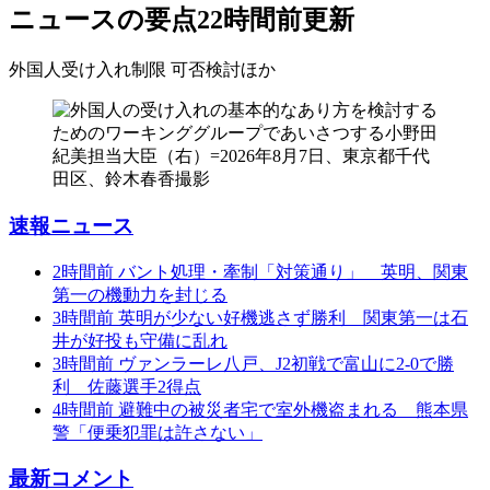
ニュースの要点
22時間前更新
外国人受け入れ制限 可否検討
ほか
速報ニュース
2時間前
バント処理・牽制「対策通り」 英明、関東
第一の機動力を封じる
3時間前
英明が少ない好機逃さず勝利 関東第一は石
井が好投も守備に乱れ
3時間前
ヴァンラーレ八戸、J2初戦で富山に2-0で勝
利 佐藤選手2得点
4時間前
避難中の被災者宅で室外機盗まれる 熊本県
警「便乗犯罪は許さない」
最新コメント