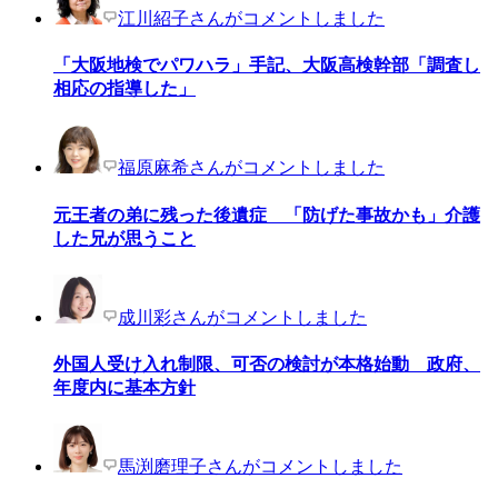
江川紹子さんがコメントしました
「大阪地検でパワハラ」手記、大阪高検幹部「調査し
相応の指導した」
福原麻希さんがコメントしました
元王者の弟に残った後遺症 「防げた事故かも」介護
した兄が思うこと
成川彩さんがコメントしました
外国人受け入れ制限、可否の検討が本格始動 政府、
年度内に基本方針
馬渕磨理子さんがコメントしました