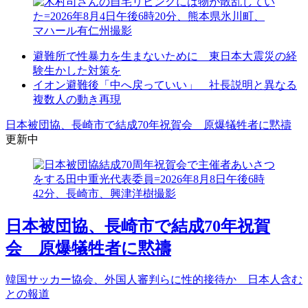
避難所で性暴力を生まないために 東日本大震災の経
験生かした対策を
イオン避難後「中へ戻っていい」 社長説明と異なる
複数人の動き再現
日本被団協、長崎市で結成70年祝賀会 原爆犠牲者に黙禱
更新中
日本被団協、長崎市で結成70年祝賀
会 原爆犠牲者に黙禱
韓国サッカー協会、外国人審判らに性的接待か 日本人含む
との報道