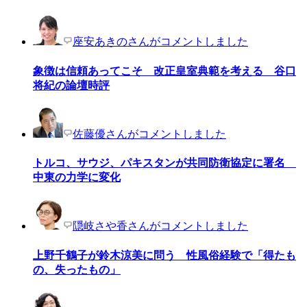
座安あきのさんがコメントしました
象徴は信頼あってこそ 改正皇室典範を考える 谷口
将紀の論壇時評
佐藤優さんがコメントしました
トルコ、サウジ、パキスタンが共同防衛協定に署名
中東の力学に変化
隠岐さや香さんがコメントしました
上野千鶴子が鈴木涼美に問う 性風俗経験で「得たも
の、失ったもの」