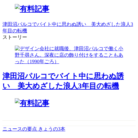
津田沼パルコでバイト中に思わぬ誘い 美大めざした浪人3
年目の転機
ストーリー
津田沼パルコでバイト中に思わぬ誘
い 美大めざした浪人3年目の転機
ニュースの要点 きょうの3本