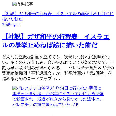
【社説】ガザ和平の行程表 イスラエルの暴挙止めねば絵に
描いた餅だ
社説digital
【社説】ガザ和平の行程表 イスラエ
ルの暴挙止めねば絵に描いた餅だ
どんなに立派な計画を立てても、実現しなければ意味がな
い。多くの人が苦しみ、命が失われていく状況のなかで、一
刻も早い取り組みが求められる。 パレスチナ自治区ガザの
暫定統治機関「平和評議会」が、和平計画の「第2段階」を
進めるためのロードマップ（…