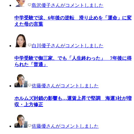
島沢優子さんがコメントしました
中学受験で涙、6年後の逆転 滑り止めを「運命」に変
えた母の言葉
白川優子さんがコメントしました
中学受験で御三家、でも「人生終わった」 7年後に得
られた「普通」
佐藤優さんがコメントしました
ホルムズ封鎖の影響も…運賃上昇で堅調 海運3社が増
収・上方修正
佐藤優さんがコメントしました