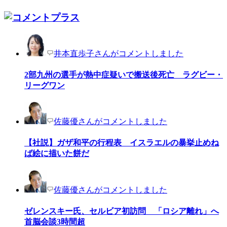
井本直歩子さんがコメントしました
2部九州の選手が熱中症疑いで搬送後死亡 ラグビー・
リーグワン
佐藤優さんがコメントしました
【社説】ガザ和平の行程表 イスラエルの暴挙止めね
ば絵に描いた餅だ
佐藤優さんがコメントしました
ゼレンスキー氏、セルビア初訪問 「ロシア離れ」へ
首脳会談3時間超