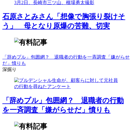
石原さとみさん「想像で胸張り裂けそ
う」 母となり原爆の苦難、切実
「辞めプル」包囲網？ 退職者の行動を一斉調査「嫌がらせ
だ」憤りも
深掘り
「辞めプル」包囲網？ 退職者の行動
を一斉調査「嫌がらせだ」憤りも