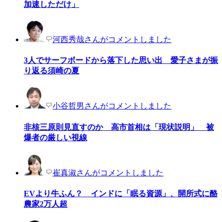
加速しただけ」
河西秀哉さんがコメントしました
3人でサーフボードから落下した思い出 愛子さまが振
り返る須崎の夏
小谷哲男さんがコメントしました
非核三原則見直すのか 高市首相は「現状説明」 被
爆者の厳しい視線
崔真淑さんがコメントしました
EVより牛ふん？ インドに「眠る資源」、開所式に酪
農家2万人超