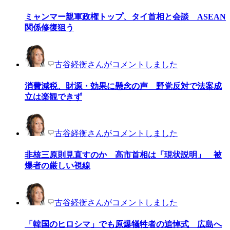
ミャンマー親軍政権トップ、タイ首相と会談 ASEAN
関係修復狙う
古谷経衡さんがコメントしました
消費減税、財源・効果に懸念の声 野党反対で法案成
立は楽観できず
古谷経衡さんがコメントしました
非核三原則見直すのか 高市首相は「現状説明」 被
爆者の厳しい視線
古谷経衡さんがコメントしました
「韓国のヒロシマ」でも原爆犠牲者の追悼式 広島へ