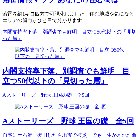
落雷を約1キロ四方で可視化しました。住む地域や気になる
エリアの傾向がひと目で分かります。
内閣支持率下落、別調査でも鮮明 目立つ50代以下の「見切
った層」
内閣支持率下落、別調査でも鮮明 目
立つ50代以下の「見切った層」
Aストーリーズ 野球 王国の礎 全5回
Aストーリーズ 野球 王国の礎 全5回
自宅に土石流、復旧したら地震で被災 でも「生かされた命