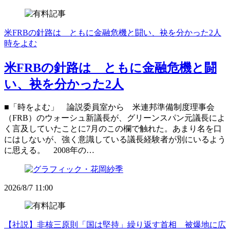
米FRBの針路は ともに金融危機と闘い、袂を分かった2人
時をよむ
米FRBの針路は ともに金融危機と闘
い、袂を分かった2人
■「時をよむ」 論説委員室から 米連邦準備制度理事会
（FRB）のウォーシュ新議長が、グリーンスパン元議長によ
く言及していたことに7月のこの欄で触れた。あまり名を口
にはしないが、強く意識している議長経験者が別にいるよう
に思える。 2008年の…
2026/8/7 11:00
【社説】非核三原則「国は堅持」繰り返す首相 被爆地に広