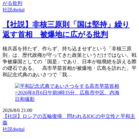
がる批判
社説digital
【社説】非核三原則「国は堅持」繰り
返す首相 被爆地に広がる批判
核兵器を持たず、作らず、持ち込ませずという「非核三原
則」は、歴代政権が守ってきた政策というだけではない。戦
争被爆国としての「国是」であり、日本が核廃絶を訴える際
の礎石である。 高市早苗首相が被爆地・広島を訪れた。平
和記念式典のあいさつで「我…
2026/8/6 21:00
【社説】ロシアの五輪復帰 問われるIOCの中立性と平和主
義
社説digital