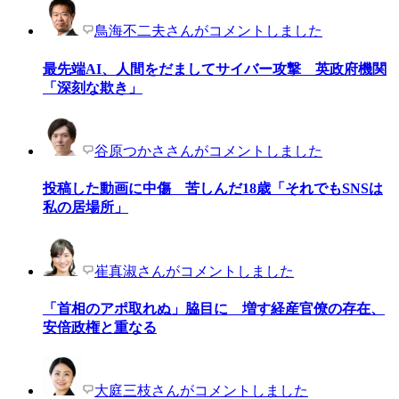
鳥海不二夫さんがコメントしました
最先端AI、人間をだましてサイバー攻撃 英政府機関
「深刻な欺き」
谷原つかささんがコメントしました
投稿した動画に中傷 苦しんだ18歳「それでもSNSは
私の居場所」
崔真淑さんがコメントしました
「首相のアポ取れぬ」脇目に 増す経産官僚の存在、
安倍政権と重なる
大庭三枝さんがコメントしました