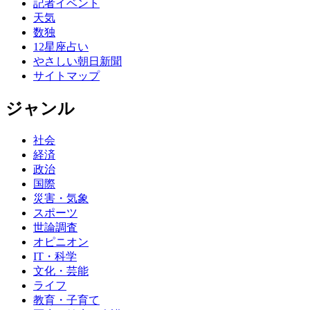
記者イベント
天気
数独
12星座占い
やさしい朝日新聞
サイトマップ
ジャンル
社会
経済
政治
国際
災害・気象
スポーツ
世論調査
オピニオン
IT・科学
文化・芸能
ライフ
教育・子育て