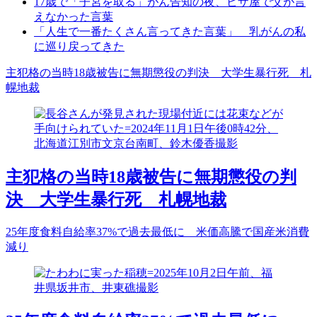
17歳で「子宮を取る」がん告知の夜、ピザ屋で父が言
えなかった言葉
「人生で一番たくさん言ってきた言葉」 乳がんの私
に巡り戻ってきた
主犯格の当時18歳被告に無期懲役の判決 大学生暴行死 札
幌地裁
主犯格の当時18歳被告に無期懲役の判
決 大学生暴行死 札幌地裁
25年度食料自給率37%で過去最低に 米価高騰で国産米消費
減り