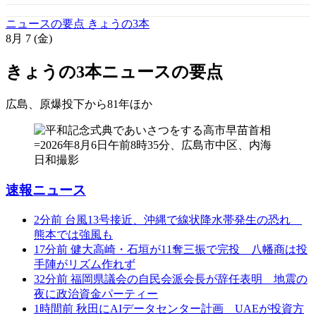
ニュースの要点 きょうの3本
8月
7
(金)
きょうの3本
ニュースの要点
広島、原爆投下から81年
ほか
速報ニュース
2分前
台風13号接近、沖縄で線状降水帯発生の恐れ
熊本では強風も
17分前
健大高崎・石垣が11奪三振で完投 八幡商は投
手陣がリズム作れず
32分前
福岡県議会の自民会派会長が辞任表明 地震の
夜に政治資金パーティー
1時間前
秋田にAIデータセンター計画 UAEが投資方