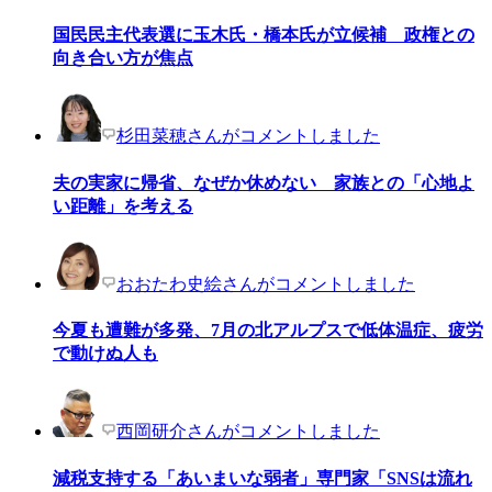
国民民主代表選に玉木氏・橋本氏が立候補 政権との
向き合い方が焦点
杉田菜穂さんがコメントしました
夫の実家に帰省、なぜか休めない 家族との「心地よ
い距離」を考える
おおたわ史絵さんがコメントしました
今夏も遭難が多発、7月の北アルプスで低体温症、疲労
で動けぬ人も
西岡研介さんがコメントしました
減税支持する「あいまいな弱者」専門家「SNSは流れ