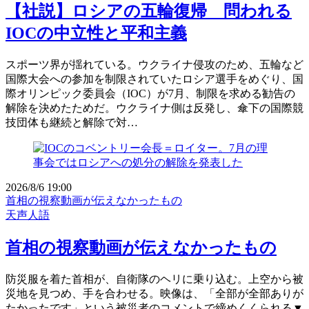
【社説】ロシアの五輪復帰 問われる
IOCの中立性と平和主義
スポーツ界が揺れている。ウクライナ侵攻のため、五輪など
国際大会への参加を制限されていたロシア選手をめぐり、国
際オリンピック委員会（IOC）が7月、制限を求める勧告の
解除を決めたためだ。ウクライナ側は反発し、傘下の国際競
技団体も継続と解除で対…
2026/8/6 19:00
首相の視察動画が伝えなかったもの
天声人語
首相の視察動画が伝えなかったもの
防災服を着た首相が、自衛隊のヘリに乗り込む。上空から被
災地を見つめ、手を合わせる。映像は、「全部が全部ありが
たかったです」という被災者のコメントで締めくくられる▼