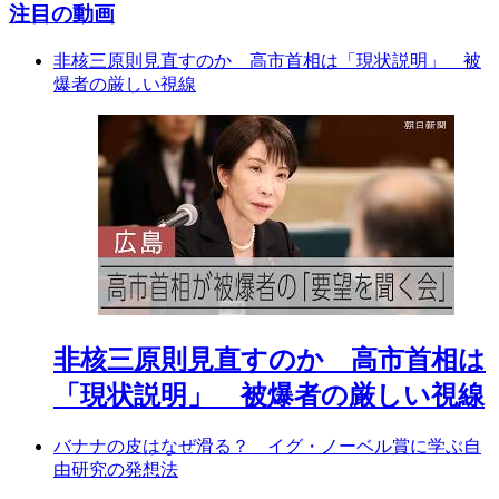
注目の動画
非核三原則見直すのか 高市首相は「現状説明」 被
爆者の厳しい視線
非核三原則見直すのか 高市首相は
「現状説明」 被爆者の厳しい視線
バナナの皮はなぜ滑る？ イグ・ノーベル賞に学ぶ自
由研究の発想法