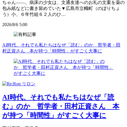
ちゃん――。病床の少女は、文通友達へのお礼の文案を薬の
包み紙などに書き留めていた▼広島市立幟町（のぼりちょ
う）小、６年竹組６２人のひ…
2026/8/6 5:00
AI時代、それでも私たちはなぜ「読む」のか 哲学者・田
村正資さん 本が持つ「時間性」がすごく大事に
AI時代、それでも私たちはなぜ「読
む」のか 哲学者・田村正資さん 本
が持つ「時間性」がすごく大事に