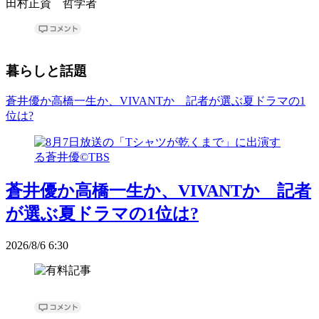
田村正資 哲学者
暮らしと話題
蒼井優か高橋一生か、VIVANTか 記者が選ぶ夏ドラマの1
位は?
蒼井優か高橋一生か、VIVANTか 記者
が選ぶ夏ドラマの1位は?
2026/8/6 6:30