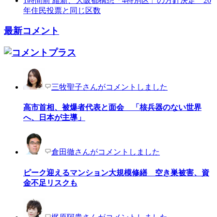
1時間前
維新、大阪都構想「4特別区」の方針決定 20
年住民投票と同じ区数
最新コメント
三牧聖子さんがコメントしました
高市首相、被爆者代表と面会 「核兵器のない世界
へ、日本が主導」
倉田徹さんがコメントしました
ピーク迎えるマンション大規模修繕 空き巣被害、資
金不足リスクも