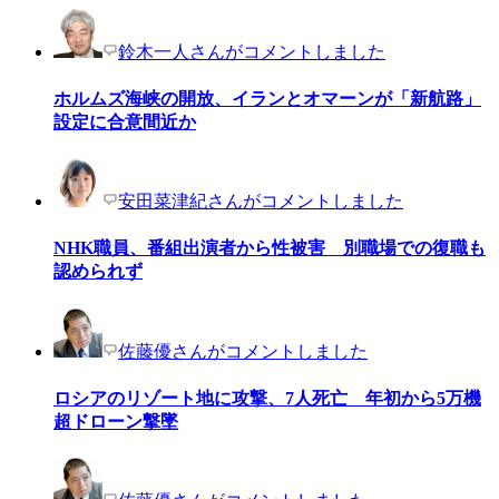
鈴木一人さんがコメントしました
ホルムズ海峡の開放、イランとオマーンが「新航路」
設定に合意間近か
安田菜津紀さんがコメントしました
NHK職員、番組出演者から性被害 別職場での復職も
認められず
佐藤優さんがコメントしました
ロシアのリゾート地に攻撃、7人死亡 年初から5万機
超ドローン撃墜