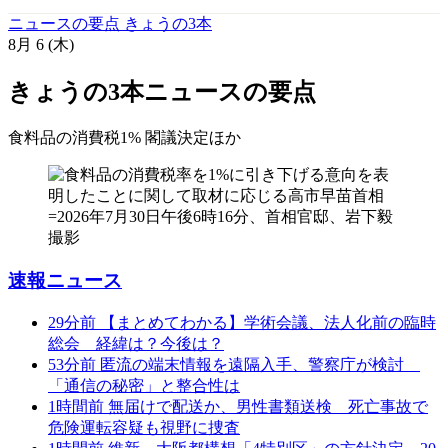
ニュースの要点 きょうの3本
8月
6
(木)
きょうの3本
ニュースの要点
食料品の消費税1% 閣議決定
ほか
速報ニュース
29分前
【まとめてわかる】学術会議、法人化前の臨時
総会 経緯は？今後は？
53分前
匿流の端末情報を遠隔入手、警察庁が検討
「通信の秘密」と整合性は
1時間前
無届けで配送か、男性書類送検 死亡事故で
危険運転容疑も視野に捜査