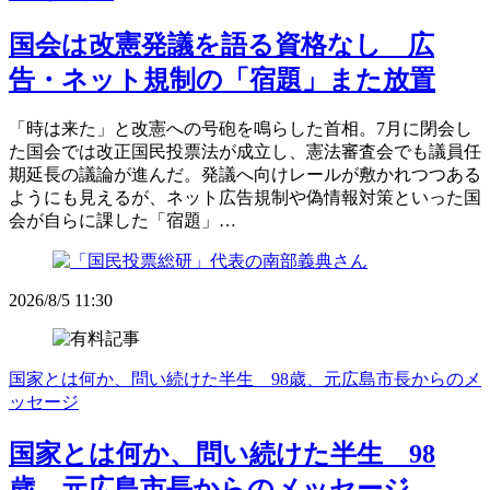
国会は改憲発議を語る資格なし 広
告・ネット規制の「宿題」また放置
「時は来た」と改憲への号砲を鳴らした首相。7月に閉会し
た国会では改正国民投票法が成立し、憲法審査会でも議員任
期延長の議論が進んだ。発議へ向けレールが敷かれつつある
ようにも見えるが、ネット広告規制や偽情報対策といった国
会が自らに課した「宿題」…
2026/8/5 11:30
国家とは何か、問い続けた半生 98歳、元広島市長からのメ
ッセージ
国家とは何か、問い続けた半生 98
歳、元広島市長からのメッセージ