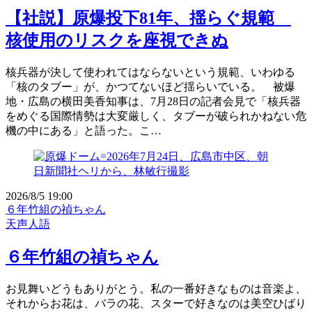
【社説】原爆投下81年、揺らぐ規範
核使用のリスクを座視できぬ
核兵器が決して使われてはならないという規範、いわゆる
「核のタブー」が、かつてないほど揺らいでいる。 被爆
地・広島の横田美香知事は、7月28日の記者会見で「核兵器
をめぐる国際情勢は大変厳しく、タブーが破られかねない危
機の中にある」と語った。こ…
2026/8/5 19:00
６年竹組の禎ちゃん
天声人語
６年竹組の禎ちゃん
お見舞いどうもありがとう。私の一番好きなものは音楽よ、
それからお花は、バラの花、スターで好きなのは美空ひばり