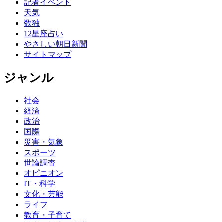
記者イベント
天気
数独
12星座占い
やさしい朝日新聞
サイトマップ
ジャンル
社会
経済
政治
国際
災害・気象
スポーツ
世論調査
オピニオン
IT・科学
文化・芸能
ライフ
教育・子育て