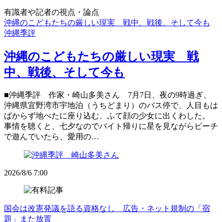
有識者や記者の視点・論点
沖縄のこどもたちの厳しい現実 戦中、戦後、そして今も
沖縄季評
沖縄のこどもたちの厳しい現実 戦
中、戦後、そして今も
■沖縄季評 作家・崎山多美さん 7月7日、夜の9時過ぎ、
沖縄県宜野湾市宇地泊（うちどまり）のバス停で、人目もは
ばからず地べたに座り込む、ふて顔の少女に出くわした。
事情を聴くと、七夕なのでバイト帰りに星を見ながらビーチ
で遊んでいたら、愛用の…
2026/8/6 7:00
国会は改憲発議を語る資格なし 広告・ネット規制の「宿
題」また放置