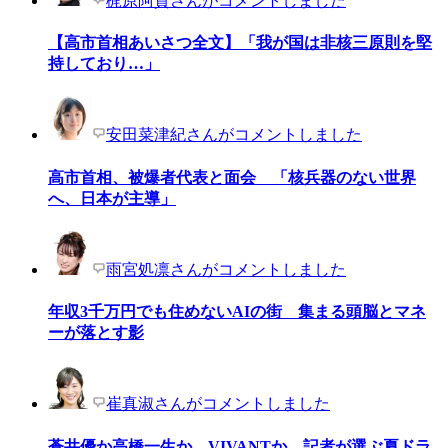
梶原阿貴さんがコメントしました
【高市首相あいさつ全文】「我が国は非核三原則を堅
持しており…」
安田菜津紀さんがコメントしました
高市首相、被爆者代表と面会 「核兵器のない世界
へ、日本が主導」
雨宮処凛さんがコメントしました
年収3千万円でも住めないAIの街 集まる頭脳とマネ
ーが落とす影
崔真淑さんがコメントしました
蒼井優か高橋一生か、VIVANTか 記者が選ぶ夏ドラ