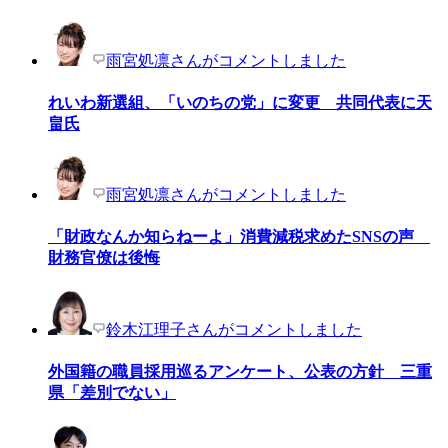
雨宮処凛さんがコメントしました
れいわ新選組、「いのちの党」に変更 共同代表に天
畠氏
雨宮処凛さんがコメントしました
「財政なんか知らねーよ」消費減税求めたSNSの声
財務官僚は後悔
鈴木江理子さんがコメントしました
外国籍の職員採用巡るアンケート、公表の方針 三重
県「差別でない」