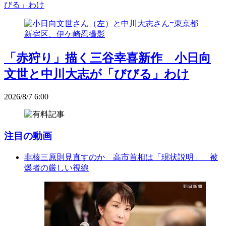
びる」わけ
「赤狩り」描く三谷幸喜新作 小日向
文世と中川大志が「びびる」わけ
2026/8/7 6:00
注目の動画
非核三原則見直すのか 高市首相は「現状説明」 被
爆者の厳しい視線