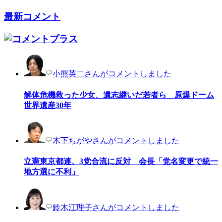
最新コメント
小熊英二さんがコメントしました
解体危機救った少女、遺志継いだ若者ら 原爆ドーム
世界遺産30年
木下ちがやさんがコメントしました
立憲東京都連、3党合流に反対 会長「党名変更で統一
地方選に不利」
鈴木江理子さんがコメントしました