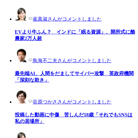
崔真淑さんがコメントしました
EVより牛ふん？ インドに「眠る資源」、開所式に酪
農家2万人超
鳥海不二夫さんがコメントしました
最先端AI、人間をだましてサイバー攻撃 英政府機関
「深刻な欺き」
谷原つかささんがコメントしました
投稿した動画に中傷 苦しんだ18歳「それでもSNSは
私の居場所」