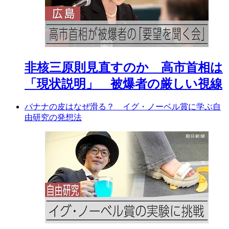
非核三原則見直すのか 高市首相は
「現状説明」 被爆者の厳しい視線
バナナの皮はなぜ滑る？ イグ・ノーベル賞に学ぶ自
由研究の発想法