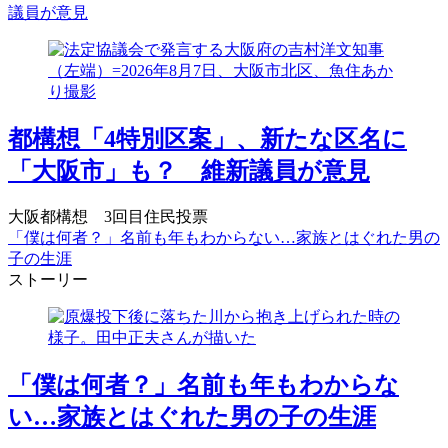
議員が意見
都構想「4特別区案」、新たな区名に
「大阪市」も？ 維新議員が意見
大阪都構想 3回目住民投票
「僕は何者？」名前も年もわからない…家族とはぐれた男の
子の生涯
ストーリー
「僕は何者？」名前も年もわからな
い…家族とはぐれた男の子の生涯