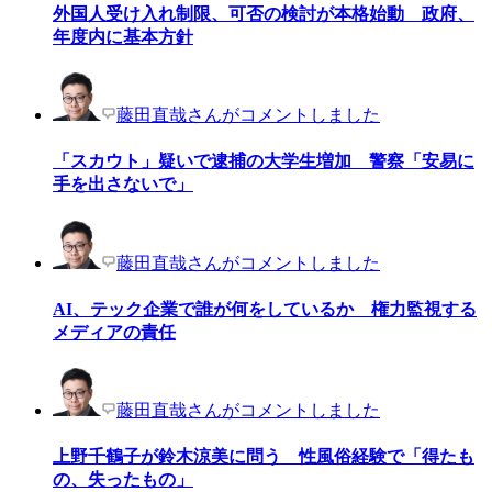
外国人受け入れ制限、可否の検討が本格始動 政府、
年度内に基本方針
藤田直哉さんがコメントしました
「スカウト」疑いで逮捕の大学生増加 警察「安易に
手を出さないで」
藤田直哉さんがコメントしました
AI、テック企業で誰が何をしているか 権力監視する
メディアの責任
藤田直哉さんがコメントしました
上野千鶴子が鈴木涼美に問う 性風俗経験で「得たも
の、失ったもの」