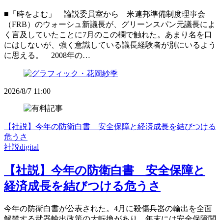
■「時をよむ」 論説委員室から 米連邦準備制度理事会
（FRB）のウォーシュ新議長が、グリーンスパン元議長によ
く言及していたことに7月のこの欄で触れた。あまり名を口
にはしないが、強く意識している議長経験者が別にいるよう
に思える。 2008年の…
2026/8/7 11:00
【社説】今年の防衛白書 安全保障と経済成長を結びつける
危うさ
社説digital
【社説】今年の防衛白書 安全保障と
経済成長を結びつける危うさ
今年の防衛白書が公表された。4月に殺傷兵器の輸出を全面
解禁する武器輸出政策の大転換があり、年末には安全保障関