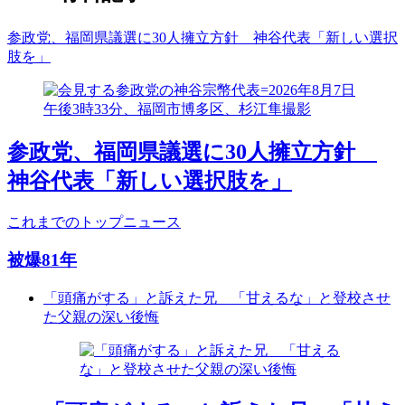
参政党、福岡県議選に30人擁立方針 神谷代表「新しい選択
肢を」
参政党、福岡県議選に30人擁立方針
神谷代表「新しい選択肢を」
これまでのトップニュース
被爆81年
「頭痛がする」と訴えた兄 「甘えるな」と登校させ
た父親の深い後悔