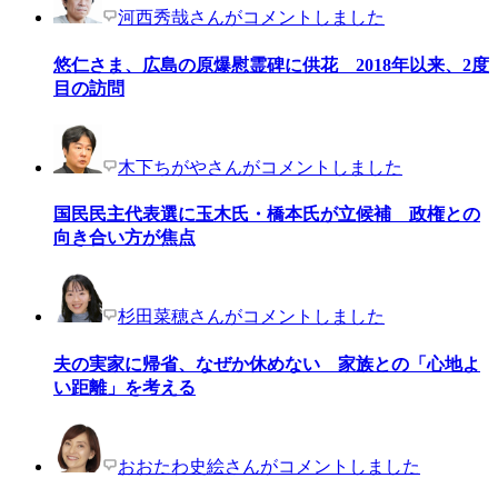
河西秀哉さんがコメントしました
悠仁さま、広島の原爆慰霊碑に供花 2018年以来、2度
目の訪問
木下ちがやさんがコメントしました
国民民主代表選に玉木氏・橋本氏が立候補 政権との
向き合い方が焦点
杉田菜穂さんがコメントしました
夫の実家に帰省、なぜか休めない 家族との「心地よ
い距離」を考える
おおたわ史絵さんがコメントしました