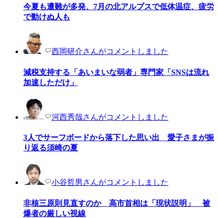
今夏も遭難が多発、7月の北アルプスで低体温症、疲労
で動けぬ人も
西岡研介さんがコメントしました
減税支持する「あいまいな弱者」専門家「SNSは流れ
加速しただけ」
河西秀哉さんがコメントしました
3人でサーフボードから落下した思い出 愛子さまが振
り返る須崎の夏
小谷哲男さんがコメントしました
非核三原則見直すのか 高市首相は「現状説明」 被
爆者の厳しい視線