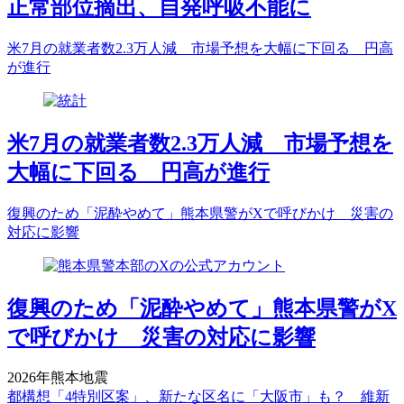
正常部位摘出、自発呼吸不能に
米7月の就業者数2.3万人減 市場予想を大幅に下回る 円高
が進行
米7月の就業者数2.3万人減 市場予想を
大幅に下回る 円高が進行
復興のため「泥酔やめて」熊本県警がXで呼びかけ 災害の
対応に影響
復興のため「泥酔やめて」熊本県警がX
で呼びかけ 災害の対応に影響
2026年熊本地震
都構想「4特別区案」、新たな区名に「大阪市」も？ 維新