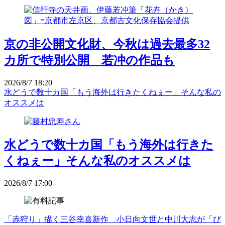
京の非公開文化財、今秋は過去最多32
カ所で特別公開 若冲の作品も
2026/8/7 18:20
水どうで数十カ国「もう海外は行きたくねぇー」そんな私の
オススメは
水どうで数十カ国「もう海外は行きた
くねぇー」そんな私のオススメは
2026/8/7 17:00
「赤狩り」描く三谷幸喜新作 小日向文世と中川大志が「び