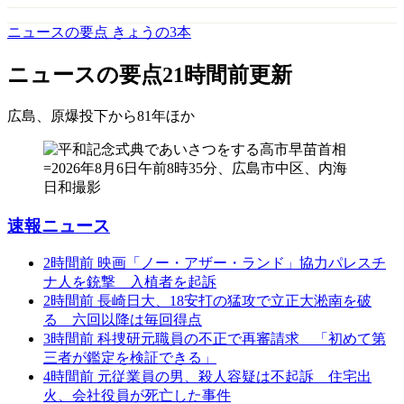
ニュースの要点 きょうの3本
ニュースの要点
21時間前更新
広島、原爆投下から81年
ほか
速報ニュース
2時間前
映画「ノー・アザー・ランド」協力パレスチ
ナ人を銃撃 入植者を起訴
2時間前
長崎日大、18安打の猛攻で立正大淞南を破
る 六回以降は毎回得点
3時間前
科捜研元職員の不正で再審請求 「初めて第
三者が鑑定を検証できる」
4時間前
元従業員の男、殺人容疑は不起訴 住宅出
火、会社役員が死亡した事件