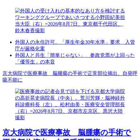
外国人の永住許可、「厚生年金30年水準」要求 入管
庁が厳格化案
外国人と共生「簡単じゃない」 参政党票が上回った
「優等生」の本音
京大病院で医療事故 脳腫瘍の手術で正常部位摘出、自発呼
吸不能に
京大病院で医療事故 脳腫瘍の手術で