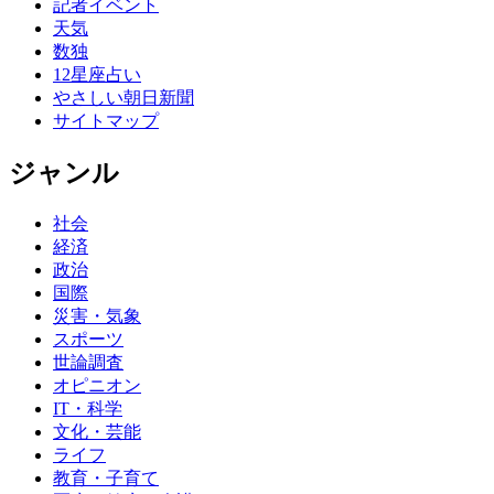
記者イベント
天気
数独
12星座占い
やさしい朝日新聞
サイトマップ
ジャンル
社会
経済
政治
国際
災害・気象
スポーツ
世論調査
オピニオン
IT・科学
文化・芸能
ライフ
教育・子育て