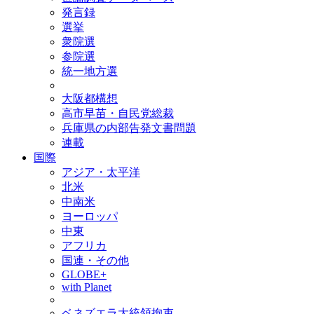
発言録
選挙
衆院選
参院選
統一地方選
大阪都構想
高市早苗・自民党総裁
兵庫県の内部告発文書問題
連載
国際
アジア・太平洋
北米
中南米
ヨーロッパ
中東
アフリカ
国連・その他
GLOBE+
with Planet
ベネズエラ大統領拘束