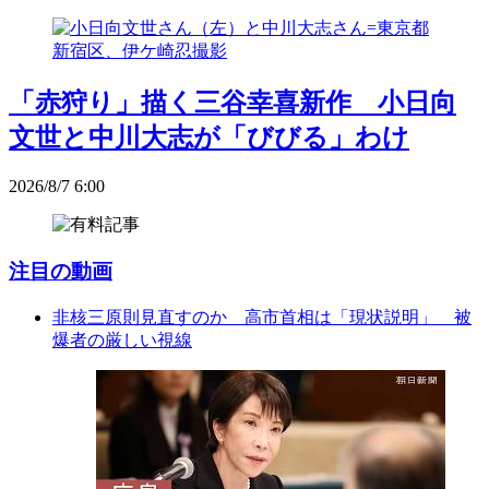
「赤狩り」描く三谷幸喜新作 小日向
文世と中川大志が「びびる」わけ
2026/8/7 6:00
注目の動画
非核三原則見直すのか 高市首相は「現状説明」 被
爆者の厳しい視線