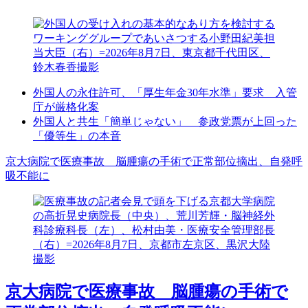
外国人の永住許可、「厚生年金30年水準」要求 入管
庁が厳格化案
外国人と共生「簡単じゃない」 参政党票が上回った
「優等生」の本音
京大病院で医療事故 脳腫瘍の手術で正常部位摘出、自発呼
吸不能に
京大病院で医療事故 脳腫瘍の手術で