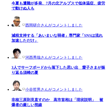
今夏も遭難が多発、7月の北アルプスで低体温症、疲労
で動けぬ人も
西岡研介さんがコメントしました
減税支持する「あいまいな弱者」専門家「SNSは流れ
加速しただけ」
河西秀哉さんがコメントしました
3人でサーフボードから落下した思い出 愛子さまが振
り返る須崎の夏
小谷哲男さんがコメントしました
非核三原則見直すのか 高市首相は「現状説明」 被
爆者の厳しい視線