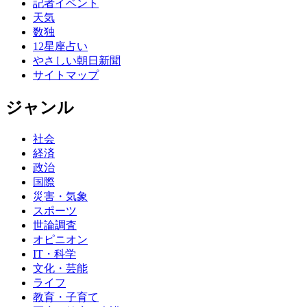
記者イベント
天気
数独
12星座占い
やさしい朝日新聞
サイトマップ
ジャンル
社会
経済
政治
国際
災害・気象
スポーツ
世論調査
オピニオン
IT・科学
文化・芸能
ライフ
教育・子育て