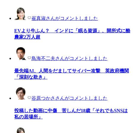
崔真淑さんがコメントしました
EVより牛ふん？ インドに「眠る資源」、開所式に酪
農家2万人超
鳥海不二夫さんがコメントしました
最先端AI、人間をだましてサイバー攻撃 英政府機関
「深刻な欺き」
谷原つかささんがコメントしました
投稿した動画に中傷 苦しんだ18歳「それでもSNSは
私の居場所」