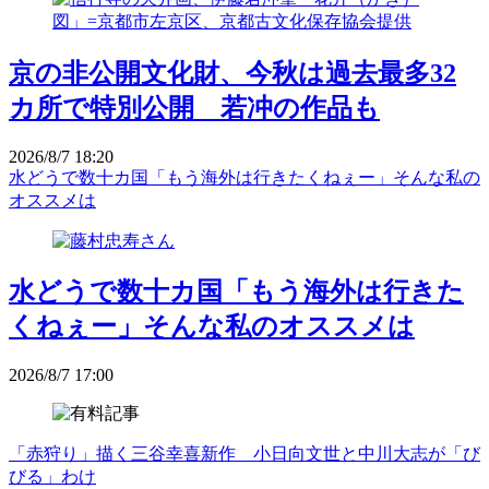
京の非公開文化財、今秋は過去最多32
カ所で特別公開 若冲の作品も
2026/8/7 18:20
水どうで数十カ国「もう海外は行きたくねぇー」そんな私の
オススメは
水どうで数十カ国「もう海外は行きた
くねぇー」そんな私のオススメは
2026/8/7 17:00
「赤狩り」描く三谷幸喜新作 小日向文世と中川大志が「び
びる」わけ