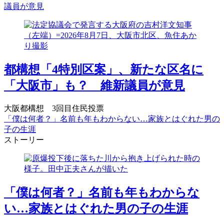
議員が意見
都構想「4特別区案」、新たな区名に
「大阪市」も？ 維新議員が意見
大阪都構想 3回目住民投票
「僕は何者？」名前も年もわからない…家族とはぐれた男の
子の生涯
ストーリー
「僕は何者？」名前も年もわからな
い…家族とはぐれた男の子の生涯