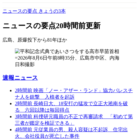
ニュースの要点 きょうの3本
ニュースの要点
20時間前更新
広島、原爆投下から81年
ほか
速報ニュース
2時間前
映画「ノー・アザー・ランド」協力パレスチ
ナ人を銃撃 入植者を起訴
2時間前
長崎日大、18安打の猛攻で立正大淞南を破
る 六回以降は毎回得点
3時間前
科捜研元職員の不正で再審請求 「初めて第
三者が鑑定を検証できる」
4時間前
元従業員の男、殺人容疑は不起訴 住宅出
火、会社役員が死亡した事件