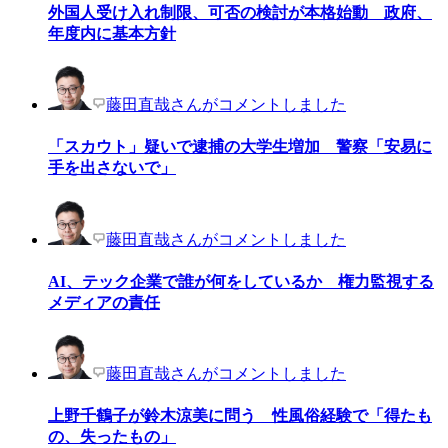
外国人受け入れ制限、可否の検討が本格始動 政府、
年度内に基本方針
藤田直哉さんがコメントしました
「スカウト」疑いで逮捕の大学生増加 警察「安易に
手を出さないで」
藤田直哉さんがコメントしました
AI、テック企業で誰が何をしているか 権力監視する
メディアの責任
藤田直哉さんがコメントしました
上野千鶴子が鈴木涼美に問う 性風俗経験で「得たも
の、失ったもの」