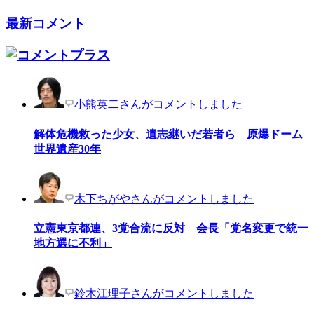
最新コメント
小熊英二さんがコメントしました
解体危機救った少女、遺志継いだ若者ら 原爆ドーム
世界遺産30年
木下ちがやさんがコメントしました
立憲東京都連、3党合流に反対 会長「党名変更で統一
地方選に不利」
鈴木江理子さんがコメントしました