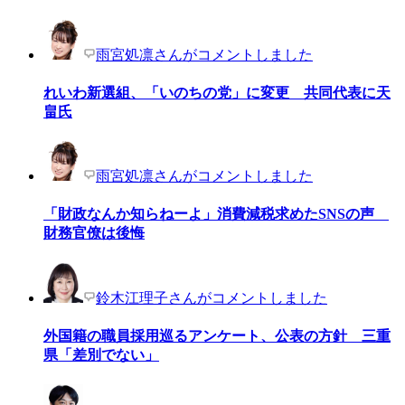
雨宮処凛さんがコメントしました
れいわ新選組、「いのちの党」に変更 共同代表に天
畠氏
雨宮処凛さんがコメントしました
「財政なんか知らねーよ」消費減税求めたSNSの声
財務官僚は後悔
鈴木江理子さんがコメントしました
外国籍の職員採用巡るアンケート、公表の方針 三重
県「差別でない」