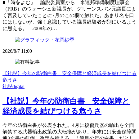
■「時をよむ」 論説委員室から 米連邦準備制度理事会
（FRB）のウォーシュ新議長が、グリーンスパン元議長によ
く言及していたことに7月のこの欄で触れた。あまり名を口
にはしないが、強く意識している議長経験者が別にいるよう
に思える。 2008年の…
2026/8/7 11:00
【社説】今年の防衛白書 安全保障と経済成長を結びつける
危うさ
社説digital
【社説】今年の防衛白書 安全保障と
経済成長を結びつける危うさ
今年の防衛白書が公表された。4月に殺傷兵器の輸出を全面
解禁する武器輸出政策の大転換があり、年末には安全保障関
連3文書の前倒し改定を控える。「節目の年の白書」だとし