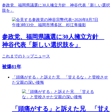
参政党、福岡県議選に30人擁立方針 神谷代表「新しい選択
肢を」
参政党、福岡県議選に30人擁立方針
神谷代表「新しい選択肢を」
これまでのトップニュース
被爆81年
「頭痛がする」と訴えた兄 「甘えるな」と登校させ
た父親の深い後悔
「頭痛がする」と訴えた兄 「甘え