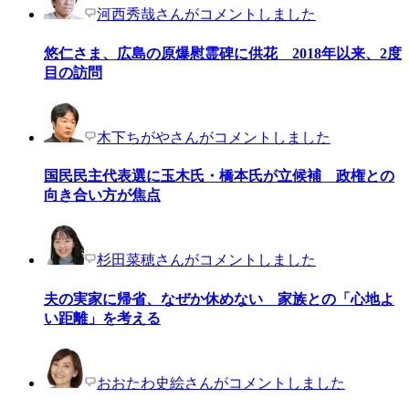
河西秀哉さんがコメントしました
悠仁さま、広島の原爆慰霊碑に供花 2018年以来、2度
目の訪問
木下ちがやさんがコメントしました
国民民主代表選に玉木氏・橋本氏が立候補 政権との
向き合い方が焦点
杉田菜穂さんがコメントしました
夫の実家に帰省、なぜか休めない 家族との「心地よ
い距離」を考える
おおたわ史絵さんがコメントしました