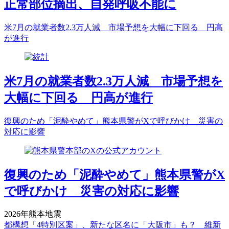
正常部位摘出、自発呼吸不能に
米7月の就業者数2.3万人減 市場予想を大幅に下回る 円高
が進行
米7月の就業者数2.3万人減 市場予想を
大幅に下回る 円高が進行
復興のため「泥酔やめて」熊本県警がXで呼びかけ 災害の
対応に影響
復興のため「泥酔やめて」熊本県警がX
で呼びかけ 災害の対応に影響
2026年熊本地震
都構想「4特別区案」、新たな区名に「大阪市」も？ 維新