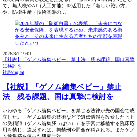
て、無人機やAI（人工知能）を活用した「新しい戦い方」
や、防衛生産・技術基盤の…
2026/8/7 19:01
【社説】「ゲノム編集ベビー」禁止法 残る課題、国は真摯
に検討を
社説digital
【社説】「ゲノム編集ベビー」禁止
法 残る課題、国は真摯に検討を
いわゆる「ゲノム編集ベビー」を禁じる法律が先の国会で成
立した。 ゲノム編集の技術などで遺伝情報を改変したヒト
の受精卵（ゲノム編集胚（はい））を子宮に移植する臨床応
用を禁じ、違反すれば、拘禁刑や罰金が科される。またゲノ
ム編集胚を使った研究に対…