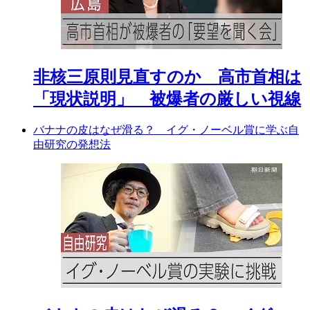
非核三原則見直すのか 高市首相は
「現状説明」 被爆者の厳しい視線
バナナの皮はなぜ滑る？ イグ・ノーベル賞に学ぶ自
由研究の発想法