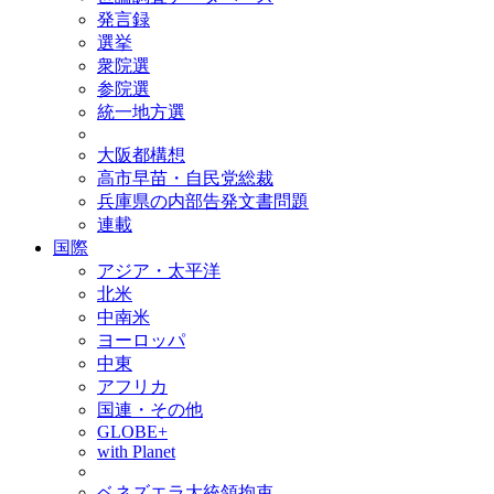
発言録
選挙
衆院選
参院選
統一地方選
大阪都構想
高市早苗・自民党総裁
兵庫県の内部告発文書問題
連載
国際
アジア・太平洋
北米
中南米
ヨーロッパ
中東
アフリカ
国連・その他
GLOBE+
with Planet
ベネズエラ大統領拘束