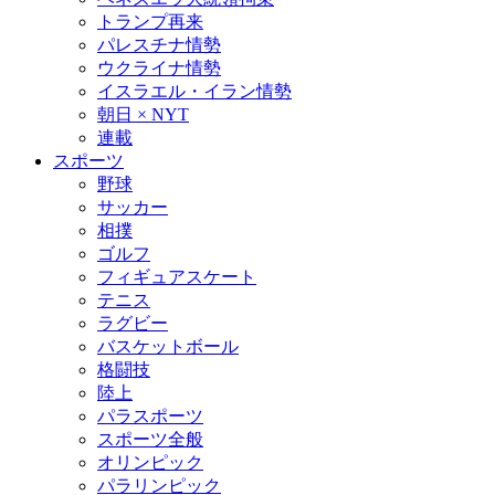
トランプ再来
パレスチナ情勢
ウクライナ情勢
イスラエル・イラン情勢
朝日 × NYT
連載
スポーツ
野球
サッカー
相撲
ゴルフ
フィギュアスケート
テニス
ラグビー
バスケットボール
格闘技
陸上
パラスポーツ
スポーツ全般
オリンピック
パラリンピック