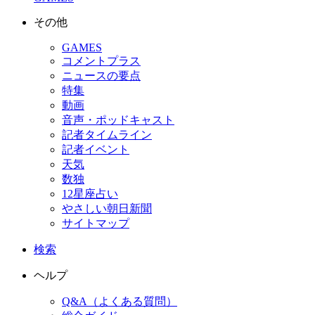
その他
GAMES
コメントプラス
ニュースの要点
特集
動画
音声・ポッドキャスト
記者タイムライン
記者イベント
天気
数独
12星座占い
やさしい朝日新聞
サイトマップ
検索
ヘルプ
Q&A（よくある質問）