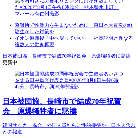
避難所で性暴力を生まないために 東日本大震災の経
験生かした対策を
イオン避難後「中へ戻っていい」 社長説明と異なる
複数人の動き再現
日本被団協、長崎市で結成70年祝賀会 原爆犠牲者に黙禱
更新中
日本被団協、長崎市で結成70年祝賀
会 原爆犠牲者に黙禱
韓国サッカー協会、外国人審判らに性的接待か 日本人含む
との報道