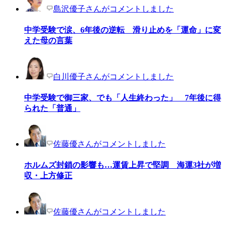
島沢優子さんがコメントしました
中学受験で涙、6年後の逆転 滑り止めを「運命」に変
えた母の言葉
白川優子さんがコメントしました
中学受験で御三家、でも「人生終わった」 7年後に得
られた「普通」
佐藤優さんがコメントしました
ホルムズ封鎖の影響も…運賃上昇で堅調 海運3社が増
収・上方修正
佐藤優さんがコメントしました