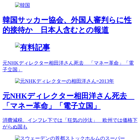
韓国サッカー協会、外国人審判らに性
的接待か 日本人含むとの報道
元NHKディレクター相田洋さん死去 「マネー革命」「電
子立国」
元NHKディレクター相田洋さん死去
「マネー革命」「電子立国」
消費減税、インフレ下では「狂気の沙汰」 欧州では価格下
がらぬ国も