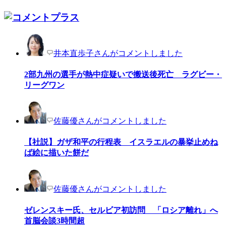
井本直歩子さんがコメントしました
2部九州の選手が熱中症疑いで搬送後死亡 ラグビー・
リーグワン
佐藤優さんがコメントしました
【社説】ガザ和平の行程表 イスラエルの暴挙止めね
ば絵に描いた餅だ
佐藤優さんがコメントしました
ゼレンスキー氏、セルビア初訪問 「ロシア離れ」へ
首脳会談3時間超