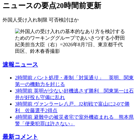
ニュースの要点
20時間前更新
外国人受け入れ制限 可否検討
ほか
速報ニュース
2時間前
バント処理・牽制「対策通り」 英明、関東
第一の機動力を封じる
3時間前
英明が少ない好機逃さず勝利 関東第一は石
井が好投も守備に乱れ
3時間前
ヴァンラーレ八戸、J2初戦で富山に2-0で勝
利 佐藤選手2得点
4時間前
避難中の被災者宅で室外機盗まれる 熊本県
警「便乗犯罪は許さない」
最新コメント