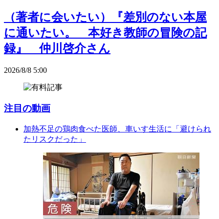
（著者に会いたい）『差別のない本屋
に通いたい。 本好き教師の冒険の記
録』 仲川啓介さん
2026/8/8 5:00
注目の動画
加熱不足の鶏肉食べた医師、車いす生活に「避けられ
たリスクだった」