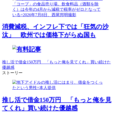
消費減税、インフレ下では「狂気の沙
汰」 欧州では価格下がらぬ国も
推し活で借金150万円 「もっと俺を見てくれ」買い続けた
優越感
ストーリー
推し活で借金150万円 「もっと俺を見
てくれ」買い続けた優越感