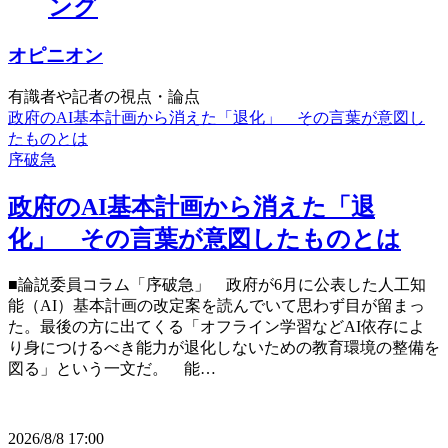
ング
オピニオン
有識者や記者の視点・論点
政府のAI基本計画から消えた「退化」 その言葉が意図し
たものとは
序破急
政府のAI基本計画から消えた「退
化」 その言葉が意図したものとは
■論説委員コラム「序破急」 政府が6月に公表した人工知
能（AI）基本計画の改定案を読んでいて思わず目が留まっ
た。最後の方に出てくる「オフライン学習などAI依存によ
り身につけるべき能力が退化しないための教育環境の整備を
図る」という一文だ。 能…
2026/8/8 17:00