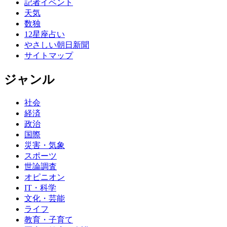
記者イベント
天気
数独
12星座占い
やさしい朝日新聞
サイトマップ
ジャンル
社会
経済
政治
国際
災害・気象
スポーツ
世論調査
オピニオン
IT・科学
文化・芸能
ライフ
教育・子育て