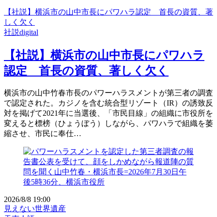
【社説】横浜市の山中市長にパワハラ認定 首長の資質、著
しく欠く
社説digital
【社説】横浜市の山中市長にパワハラ
認定 首長の資質、著しく欠く
横浜市の山中竹春市長のパワーハラスメントが第三者の調査
で認定された。カジノを含む統合型リゾート（IR）の誘致反
対を掲げて2021年に当選後、「市民目線」の組織に市役所を
変えると標榜（ひょうぼう）しながら、パワハラで組織を萎
縮させ、市民に奉仕…
2026/8/8 19:00
見えない世界遺産