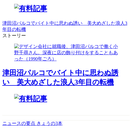
津田沼パルコでバイト中に思わぬ誘い 美大めざした浪人3
年目の転機
ストーリー
津田沼パルコでバイト中に思わぬ誘
い 美大めざした浪人3年目の転機
ニュースの要点 きょうの3本