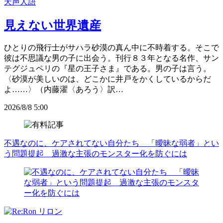
天声人語
見えない世界遺産
ひとりの飛行士がサハラ砂漠の真ん中に不時着する。そこで
彼は不思議な男の子に出会う。刊行８３年となる名作、サン
テグジュペリの『星の王子さま』である。男の子は言う。
〈砂漠が美しいのは、どこかに井戸をかくしているからだ
よ……〉（内藤濯〈あろう〉訳…
2026/8/8 5:00
不遇なのに、ケアされてない自分たち 「曖昧な弱者」とい
う問題提起 過激な主張のモンスター化を防ぐには