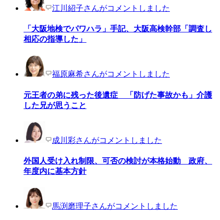
江川紹子さんがコメントしました
「大阪地検でパワハラ」手記、大阪高検幹部「調査し
相応の指導した」
福原麻希さんがコメントしました
元王者の弟に残った後遺症 「防げた事故かも」介護
した兄が思うこと
成川彩さんがコメントしました
外国人受け入れ制限、可否の検討が本格始動 政府、
年度内に基本方針
馬渕磨理子さんがコメントしました