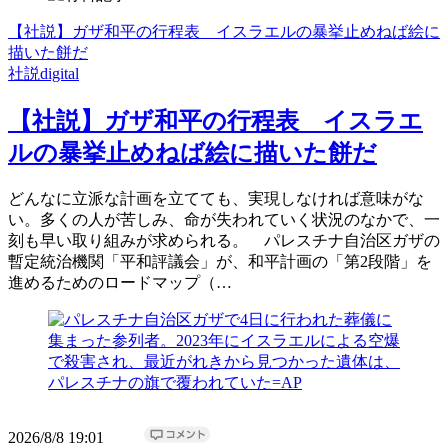
【社説】ガザ和平の行程表 イスラエルの暴挙止めねば絵に
描いた餅だ
社説digital
【社説】ガザ和平の行程表 イスラエ
ルの暴挙止めねば絵に描いた餅だ
どんなに立派な計画を立てても、実現しなければ意味がな
い。多くの人が苦しみ、命が失われていく状況のなかで、一
刻も早い取り組みが求められる。 パレスチナ自治区ガザの
暫定統治機関「平和評議会」が、和平計画の「第2段階」を
進めるためのロードマップ（…
2026/8/8 19:01