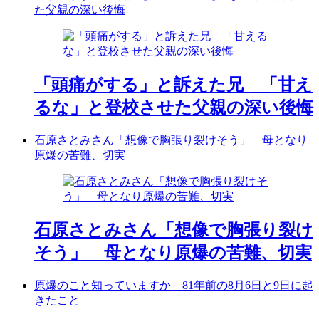
た父親の深い後悔
「頭痛がする」と訴えた兄 「甘え
るな」と登校させた父親の深い後悔
石原さとみさん「想像で胸張り裂けそう」 母となり
原爆の苦難、切実
石原さとみさん「想像で胸張り裂け
そう」 母となり原爆の苦難、切実
原爆のこと知っていますか 81年前の8月6日と9日に起
きたこと