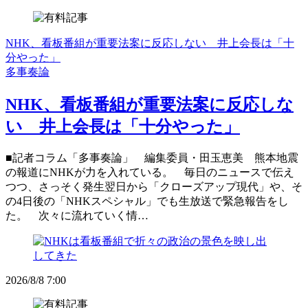
NHK、看板番組が重要法案に反応しない 井上会長は「十
分やった」
多事奏論
NHK、看板番組が重要法案に反応しな
い 井上会長は「十分やった」
■記者コラム「多事奏論」 編集委員・田玉恵美 熊本地震
の報道にNHKが力を入れている。 毎日のニュースで伝え
つつ、さっそく発生翌日から「クローズアップ現代」や、そ
の4日後の「NHKスペシャル」でも生放送で緊急報告をし
た。 次々に流れていく情…
2026/8/8 7:00