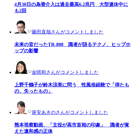
4月30日の為替介入は過去最高6.2兆円 大型連休中に
も2回
藤田直哉さんがコメントしました
未来の音だったTR-808 識者が語るテクノ、ヒップホ
ップの影響
金暻和さんがコメントしました
上野千鶴子が鈴木涼美に問う 性風俗経験で「得たも
の、失ったもの」
座安あきのさんがコメントしました
熊本視察動画、「主役が高市首相の印象」 識者が覚
えた違和感の正体