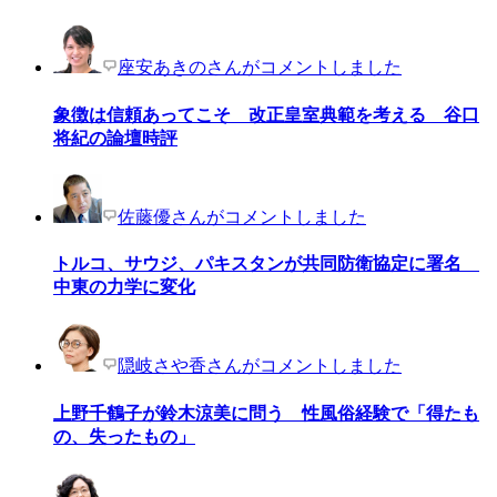
座安あきのさんがコメントしました
象徴は信頼あってこそ 改正皇室典範を考える 谷口
将紀の論壇時評
佐藤優さんがコメントしました
トルコ、サウジ、パキスタンが共同防衛協定に署名
中東の力学に変化
隠岐さや香さんがコメントしました
上野千鶴子が鈴木涼美に問う 性風俗経験で「得たも
の、失ったもの」