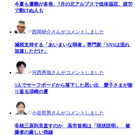
今夏も遭難が多発、7月の北アルプスで低体温症、疲労
で動けぬ人も
西岡研介さんがコメントしました
減税支持する「あいまいな弱者」専門家「SNSは流れ
加速しただけ」
河西秀哉さんがコメントしました
3人でサーフボードから落下した思い出 愛子さまが振
り返る須崎の夏
小谷哲男さんがコメントしました
非核三原則見直すのか 高市首相は「現状説明」 被
爆者の厳しい視線