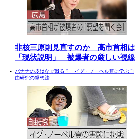
非核三原則見直すのか 高市首相は
「現状説明」 被爆者の厳しい視線
バナナの皮はなぜ滑る？ イグ・ノーベル賞に学ぶ自
由研究の発想法