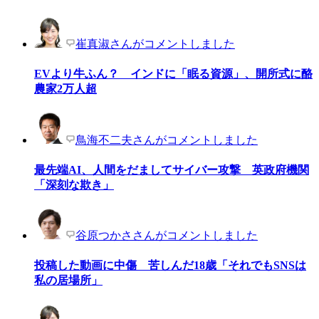
崔真淑さんがコメントしました
EVより牛ふん？ インドに「眠る資源」、開所式に酪
農家2万人超
鳥海不二夫さんがコメントしました
最先端AI、人間をだましてサイバー攻撃 英政府機関
「深刻な欺き」
谷原つかささんがコメントしました
投稿した動画に中傷 苦しんだ18歳「それでもSNSは
私の居場所」