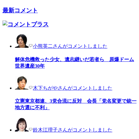
最新コメント
小熊英二さんがコメントしました
解体危機救った少女、遺志継いだ若者ら 原爆ドーム
世界遺産30年
木下ちがやさんがコメントしました
立憲東京都連、3党合流に反対 会長「党名変更で統一
地方選に不利」
鈴木江理子さんがコメントしました