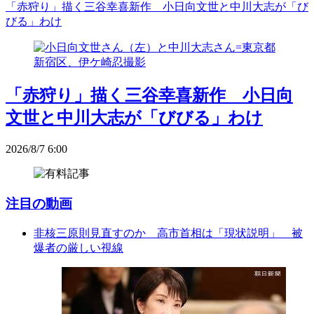
「赤狩り」描く三谷幸喜新作 小日向文世と中川大志が「び
びる」わけ
「赤狩り」描く三谷幸喜新作 小日向
文世と中川大志が「びびる」わけ
2026/8/7 6:00
注目の動画
非核三原則見直すのか 高市首相は「現状説明」 被
爆者の厳しい視線