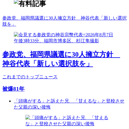
参政党、福岡県議選に30人擁立方針 神谷代表「新しい選択
肢を」
参政党、福岡県議選に30人擁立方針
神谷代表「新しい選択肢を」
これまでのトップニュース
被爆81年
「頭痛がする」と訴えた兄 「甘えるな」と登校させ
た父親の深い後悔