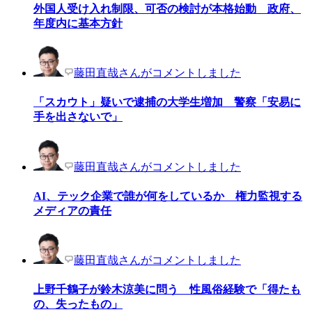
外国人受け入れ制限、可否の検討が本格始動 政府、
年度内に基本方針
藤田直哉さんがコメントしました
「スカウト」疑いで逮捕の大学生増加 警察「安易に
手を出さないで」
藤田直哉さんがコメントしました
AI、テック企業で誰が何をしているか 権力監視する
メディアの責任
藤田直哉さんがコメントしました
上野千鶴子が鈴木涼美に問う 性風俗経験で「得たも
の、失ったもの」