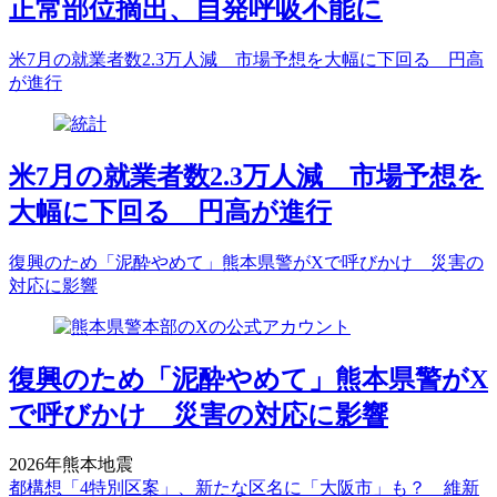
正常部位摘出、自発呼吸不能に
米7月の就業者数2.3万人減 市場予想を大幅に下回る 円高
が進行
米7月の就業者数2.3万人減 市場予想を
大幅に下回る 円高が進行
復興のため「泥酔やめて」熊本県警がXで呼びかけ 災害の
対応に影響
復興のため「泥酔やめて」熊本県警がX
で呼びかけ 災害の対応に影響
2026年熊本地震
都構想「4特別区案」、新たな区名に「大阪市」も？ 維新