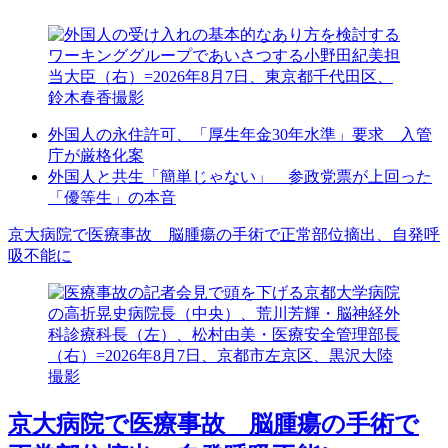
外国人の永住許可、「厚生年金30年水準」要求 入管
庁が厳格化案
外国人と共生「簡単じゃない」 参政党票が上回った
「優等生」の本音
京大病院で医療事故 脳腫瘍の手術で正常部位摘出、自発呼
吸不能に
京大病院で医療事故 脳腫瘍の手術で