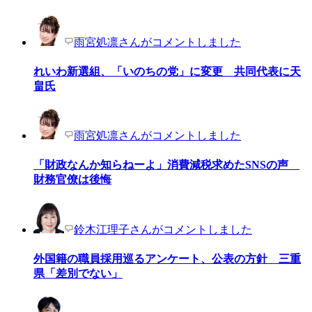
雨宮処凛さんがコメントしました
れいわ新選組、「いのちの党」に変更 共同代表に天
畠氏
雨宮処凛さんがコメントしました
「財政なんか知らねーよ」消費減税求めたSNSの声
財務官僚は後悔
鈴木江理子さんがコメントしました
外国籍の職員採用巡るアンケート、公表の方針 三重
県「差別でない」