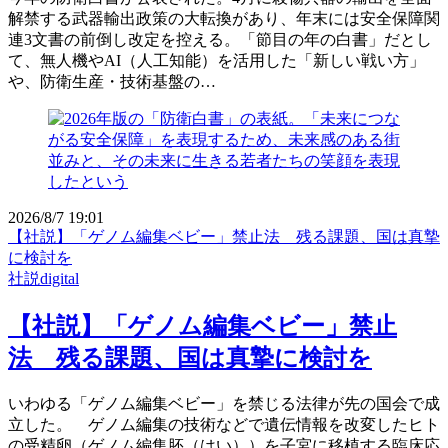
解禁する武器輸出政策の大転換があり、年末には安全保障関
連3文書の前倒し改定を控える。「節目の年の白書」だとし
て、無人機やAI（人工知能）を活用した「新しい戦い方」
や、防衛生産・技術基盤の…
2026/8/7 19:01
【社説】「ゲノム編集ベビー」禁止法 残る課題、国は真摯
に検討を
社説digital
【社説】「ゲノム編集ベビー」禁止
法 残る課題、国は真摯に検討を
いわゆる「ゲノム編集ベビー」を禁じる法律が先の国会で成
立した。 ゲノム編集の技術などで遺伝情報を改変したヒト
の受精卵（ゲノム編集胚（はい））を子宮に移植する臨床応