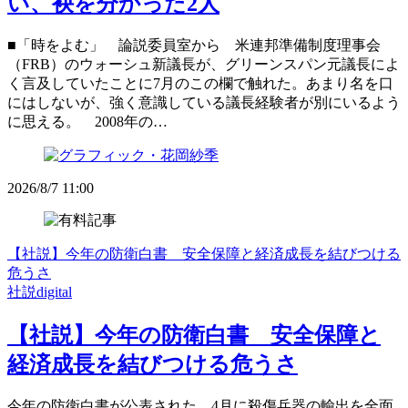
い、袂を分かった2人
■「時をよむ」 論説委員室から 米連邦準備制度理事会
（FRB）のウォーシュ新議長が、グリーンスパン元議長によ
く言及していたことに7月のこの欄で触れた。あまり名を口
にはしないが、強く意識している議長経験者が別にいるよう
に思える。 2008年の…
2026/8/7 11:00
【社説】今年の防衛白書 安全保障と経済成長を結びつける
危うさ
社説digital
【社説】今年の防衛白書 安全保障と
経済成長を結びつける危うさ
今年の防衛白書が公表された。4月に殺傷兵器の輸出を全面