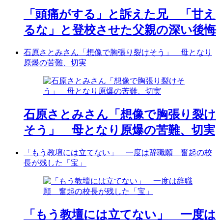
「頭痛がする」と訴えた兄 「甘え
るな」と登校させた父親の深い後悔
石原さとみさん「想像で胸張り裂けそう」 母となり
原爆の苦難、切実
石原さとみさん「想像で胸張り裂け
そう」 母となり原爆の苦難、切実
「もう教壇には立てない」 一度は辞職願 奮起の校
長が残した「宝」
「もう教壇には立てない」 一度は