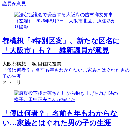
議員が意見
都構想「4特別区案」、新たな区名に
「大阪市」も？ 維新議員が意見
大阪都構想 3回目住民投票
「僕は何者？」名前も年もわからない…家族とはぐれた男の
子の生涯
ストーリー
「僕は何者？」名前も年もわからな
い…家族とはぐれた男の子の生涯