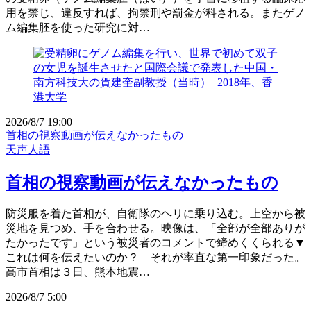
用を禁じ、違反すれば、拘禁刑や罰金が科される。またゲノ
ム編集胚を使った研究に対…
2026/8/7 19:00
首相の視察動画が伝えなかったもの
天声人語
首相の視察動画が伝えなかったもの
防災服を着た首相が、自衛隊のヘリに乗り込む。上空から被
災地を見つめ、手を合わせる。映像は、「全部が全部ありが
たかったです」という被災者のコメントで締めくくられる▼
これは何を伝えたいのか？ それが率直な第一印象だった。
高市首相は３日、熊本地震…
2026/8/7 5:00