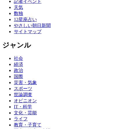
記者イベント
天気
数独
12星座占い
やさしい朝日新聞
サイトマップ
ジャンル
社会
経済
政治
国際
災害・気象
スポーツ
世論調査
オピニオン
IT・科学
文化・芸能
ライフ
教育・子育て