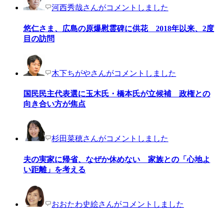
河西秀哉さんがコメントしました
悠仁さま、広島の原爆慰霊碑に供花 2018年以来、2度
目の訪問
木下ちがやさんがコメントしました
国民民主代表選に玉木氏・橋本氏が立候補 政権との
向き合い方が焦点
杉田菜穂さんがコメントしました
夫の実家に帰省、なぜか休めない 家族との「心地よ
い距離」を考える
おおたわ史絵さんがコメントしました