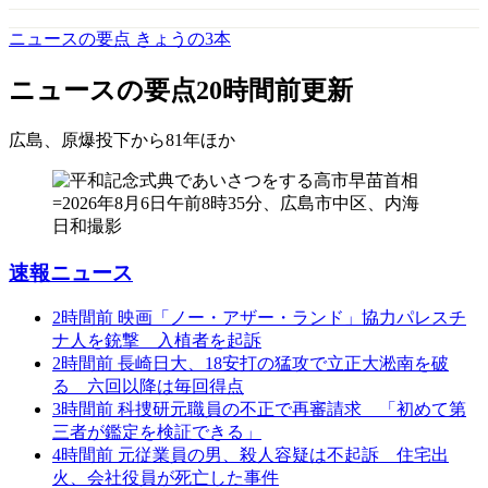
ニュースの要点 きょうの3本
ニュースの要点
20時間前更新
広島、原爆投下から81年
ほか
速報ニュース
2時間前
映画「ノー・アザー・ランド」協力パレスチ
ナ人を銃撃 入植者を起訴
2時間前
長崎日大、18安打の猛攻で立正大淞南を破
る 六回以降は毎回得点
3時間前
科捜研元職員の不正で再審請求 「初めて第
三者が鑑定を検証できる」
4時間前
元従業員の男、殺人容疑は不起訴 住宅出
火、会社役員が死亡した事件