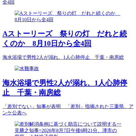
全4回
Aストーリーズ 祭りの灯 だれと続
くのか 8月10日から全4回
海水浴場で男性2人が溺れ、1人心肺停止 千葉・南房総
海水浴場で男性2人が溺れ、1人心肺停
止 千葉・南房総
「差別でない」知事が表明 「差別」指摘された三重県、ア
ンケ公表へ