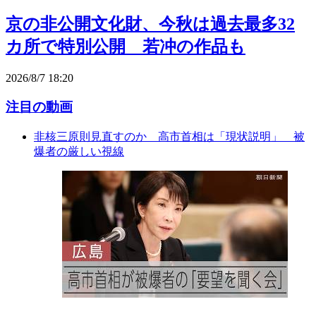
京の非公開文化財、今秋は過去最多32
カ所で特別公開 若冲の作品も
2026/8/7 18:20
注目の動画
非核三原則見直すのか 高市首相は「現状説明」 被
爆者の厳しい視線