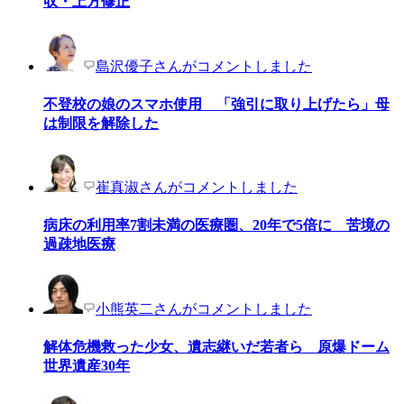
収・上方修正
島沢優子さんがコメントしました
不登校の娘のスマホ使用 「強引に取り上げたら」母
は制限を解除した
崔真淑さんがコメントしました
病床の利用率7割未満の医療圏、20年で5倍に 苦境の
過疎地医療
小熊英二さんがコメントしました
解体危機救った少女、遺志継いだ若者ら 原爆ドーム
世界遺産30年