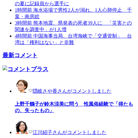
の夏に記録員から選手に
1時間前
海水浴場で男性2人が溺れ、1人心肺停止 千
葉・南房総
3時間前
熊本地震、県発表の死者39人に 「災害との
関連を調査中」が1人増
4時間前
中国海事当局、台湾海峡で「交通管制」 台
湾は「権利はない」と非難
最新コメント
隠岐さや香さんがコメントしました
上野千鶴子が鈴木涼美に問う 性風俗経験で「得たも
の、失ったもの」
江川紹子さんがコメントしました