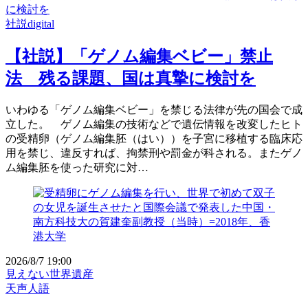
に検討を
社説digital
【社説】「ゲノム編集ベビー」禁止
法 残る課題、国は真摯に検討を
いわゆる「ゲノム編集ベビー」を禁じる法律が先の国会で成
立した。 ゲノム編集の技術などで遺伝情報を改変したヒト
の受精卵（ゲノム編集胚（はい））を子宮に移植する臨床応
用を禁じ、違反すれば、拘禁刑や罰金が科される。またゲノ
ム編集胚を使った研究に対…
2026/8/7 19:00
見えない世界遺産
天声人語