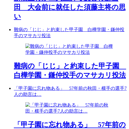
田 大会前に就任した須藤主将の思
い
難病の「じじ」と約束した甲子園 白樺学園・鎌仲投
手のマサカリ投法
難病の「じじ」と約束した甲子園
白樺学園・鎌仲投手のマサカリ投法
「甲子園に忘れ物ある」 57年前の秋田・横手の選手7
人の助言は…
「甲子園に忘れ物ある」 57年前の