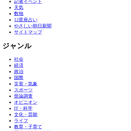
記者イベント
天気
数独
12星座占い
やさしい朝日新聞
サイトマップ
ジャンル
社会
経済
政治
国際
災害・気象
スポーツ
世論調査
オピニオン
IT・科学
文化・芸能
ライフ
教育・子育て