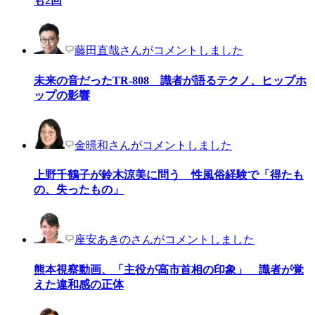
も2回
藤田直哉さんがコメントしました
未来の音だったTR-808 識者が語るテクノ、ヒップホ
ップの影響
金暻和さんがコメントしました
上野千鶴子が鈴木涼美に問う 性風俗経験で「得たも
の、失ったもの」
座安あきのさんがコメントしました
熊本視察動画、「主役が高市首相の印象」 識者が覚
えた違和感の正体