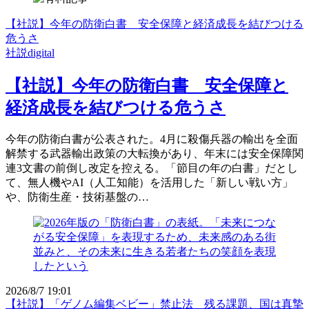
【社説】今年の防衛白書 安全保障と経済成長を結びつける
危うさ
社説digital
【社説】今年の防衛白書 安全保障と
経済成長を結びつける危うさ
今年の防衛白書が公表された。4月に殺傷兵器の輸出を全面
解禁する武器輸出政策の大転換があり、年末には安全保障関
連3文書の前倒し改定を控える。「節目の年の白書」だとし
て、無人機やAI（人工知能）を活用した「新しい戦い方」
や、防衛生産・技術基盤の…
2026/8/7 19:01
【社説】「ゲノム編集ベビー」禁止法 残る課題、国は真摯