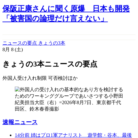
保阪正康さんに聞く原爆 日本も開発
「被害国の論理だけ言えない」
ニュースの要点 きょうの3本
8月
8
(土)
きょうの3本
ニュースの要点
外国人受け入れ制限 可否検討
ほか
速報ニュース
14分前
姉はプロ1軍アナリスト 遊学館・谷本、最後