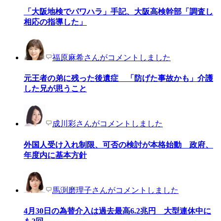
「大阪地検でパワハラ」手記、大阪高検幹部「調査し
相応の指導した」
福原麻希さんがコメントしました
元王者の弟に残った後遺症 「防げた事故かも」介護
した兄が思うこと
成川彩さんがコメントしました
外国人受け入れ制限、可否の検討が本格始動 政府、
年度内に基本方針
馬渕磨理子さんがコメントしました
4月30日の為替介入は過去最高6.2兆円 大型連休中に