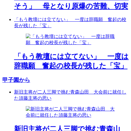
そう」 母となり原爆の苦難、切実
「もう教壇には立てない」 一度は辞職願 奮起の校
長が残した「宝」
「もう教壇には立てない」 一度は
辞職願 奮起の校長が残した「宝」
甲子園から
新旧主将が二人三脚で挑む青森山田 大会前に就任し
た須藤主将の思い
新旧主将が二人三脚で挑む青森山