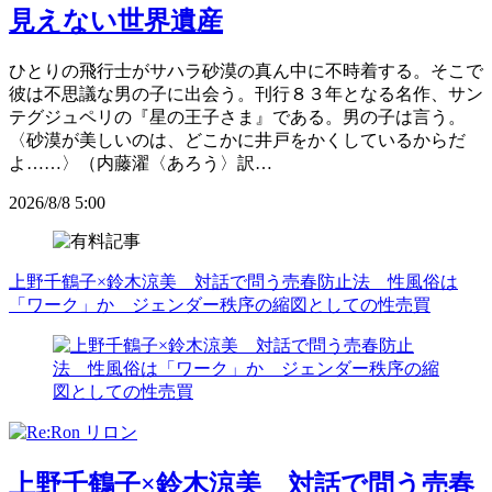
見えない世界遺産
ひとりの飛行士がサハラ砂漠の真ん中に不時着する。そこで
彼は不思議な男の子に出会う。刊行８３年となる名作、サン
テグジュペリの『星の王子さま』である。男の子は言う。
〈砂漠が美しいのは、どこかに井戸をかくしているからだ
よ……〉（内藤濯〈あろう〉訳…
2026/8/8 5:00
上野千鶴子×鈴木涼美 対話で問う売春防止法 性風俗は
「ワーク」か ジェンダー秩序の縮図としての性売買
上野千鶴子×鈴木涼美 対話で問う売春