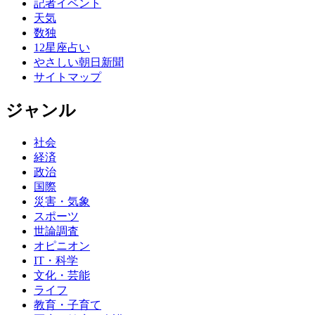
記者イベント
天気
数独
12星座占い
やさしい朝日新聞
サイトマップ
ジャンル
社会
経済
政治
国際
災害・気象
スポーツ
世論調査
オピニオン
IT・科学
文化・芸能
ライフ
教育・子育て