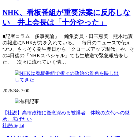
NHK、看板番組が重要法案に反応しな
い 井上会長は「十分やった」
■記者コラム「多事奏論」 編集委員・田玉恵美 熊本地震
の報道にNHKが力を入れている。 毎日のニュースで伝え
つつ、さっそく発生翌日から「クローズアップ現代」や、そ
の4日後の「NHKスペシャル」でも生放送で緊急報告をし
た。 次々に流れていく情…
2026/8/8 7:00
【社説】高市政権に疑念深める被爆者 体験の次代への継
承、広げたい
社説digital