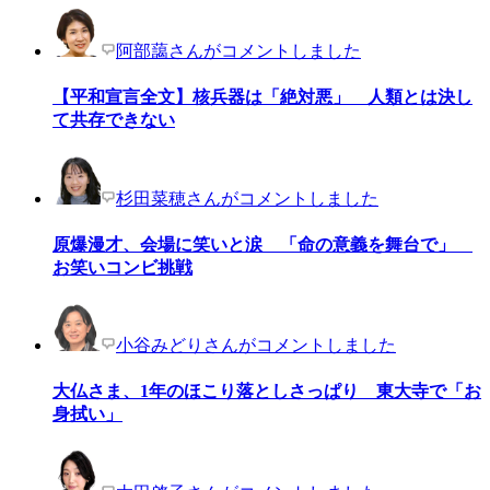
阿部藹さんがコメントしました
【平和宣言全文】核兵器は「絶対悪」 人類とは決し
て共存できない
杉田菜穂さんがコメントしました
原爆漫才、会場に笑いと涙 「命の意義を舞台で」
お笑いコンビ挑戦
小谷みどりさんがコメントしました
大仏さま、1年のほこり落としさっぱり 東大寺で「お
身拭い」