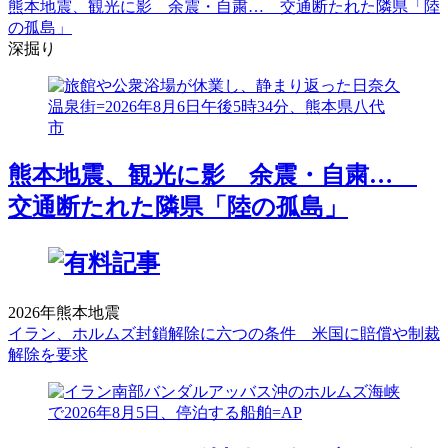
熊本地震、観光に影 余震・自粛… 交通断たれた隣県「陸
の孤島」
深掘り
熊本地震、観光に影 余震・自粛…
交通断たれた隣県「陸の孤島」
2026年熊本地震
イラン、ホルムズ封鎖解除に六つの条件 米国に賠償や制裁
解除を要求