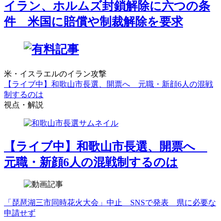
イラン、ホルムズ封鎖解除に六つの条
件 米国に賠償や制裁解除を要求
米・イスラエルのイラン攻撃
【ライブ中】和歌山市長選、開票へ 元職・新顔6人の混戦
制するのは
視点・解説
【ライブ中】和歌山市長選、開票へ
元職・新顔6人の混戦制するのは
「琵琶湖三市同時花火大会」中止 SNSで発表 県に必要な
申請せず