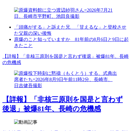
「頭痛がする」と訴えた兄 「甘えるな」と登校させ
た父親の深い後悔
原爆のこと知っていますか 81年前の8月6日と9日に起
きたこと
【詳報】「非核三原則を国是と言わず後退」被爆81年、長崎
の危機感
【詳報】「非核三原則を国是と言わず
後退」被爆81年、長崎の危機感