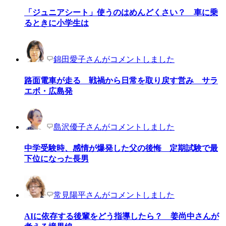
「ジュニアシート」使うのはめんどくさい？ 車に乗
るときに小学生は
錦田愛子さんがコメントしました
路面電車が走る 戦禍から日常を取り戻す営み サラ
エボ・広島発
島沢優子さんがコメントしました
中学受験時、感情が爆発した父の後悔 定期試験で最
下位になった長男
常見陽平さんがコメントしました
AIに依存する後輩をどう指導したら？ 姜尚中さんが