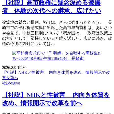
【社説】高市政権に疑念深める被爆
者 体験の次代への継承、広げたい
被爆地の懸念と批判、怒りは、さらに強まっただろう。 長
崎市での平和祈念式典に出席した高市早苗首相は、あいさつ
や会見で、非核三原則について「我が国は」「政府は政策上
の方針として」堅持していると繰り返した。広島に続き、政
権の今後の方針については…
2026/8/9 19:30
【社説】NHKと性被害 内向き体質を改め、情報開示で改
革を前へ
社説digital
【社説】NHKと性被害 内向き体質を
改め、情報開示で改革を前へ