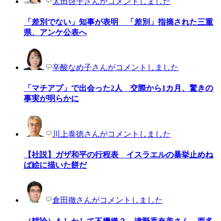
太田啓子さんがコメントしました
「差別でない」知事が表明 「差別」指摘された三重
県、アンケ公表へ
辛酸なめ子さんがコメントしました
「マチアプ」で出会った2人 交際から1カ月、驚きの
事実が明らかに
川上泰徳さんがコメントしました
【社説】ガザ和平の行程表 イスラエルの暴挙止めね
ば絵に描いた餅だ
倉田徹さんがコメントしました