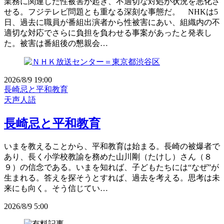
業務に関連した性被害が起き、不適切な対処が状況を悪化さ
せる。フジテレビ問題とも重なる深刻な事態だ。 NHKは5
日、過去に職員が番組出演者から性被害にあい、組織内の不
適切な対応でさらに負担を負わせる事案があったと発表し
た。被害は番組後の懇親会…
2026/8/9 19:00
長崎忌と平和教育
天声人語
長崎忌と平和教育
いまを教えることから、平和教育は始まる。長崎の被爆者で
あり、長く小学校教諭を務めた山川剛（たけし）さん（８
９）の信念である。いまを知れば、子どもたちには“なぜ”が
生まれる。答えを探そうとすれば、過去を考える。思考は未
来にも向く。そう信じてい…
2026/8/9 5:00