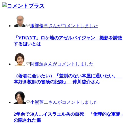
服部倫卓さんがコメントしました
「VIVANT」ロケ地のアゼルバイジャン 撮影を誘致
する狙いとは
阿部藹さんがコメントしました
（著者に会いたい）『差別のない本屋に通いたい。
本好き教師の冒険の記録』 仲川啓介さん
小熊英二さんがコメントしました
2年余で50人…イスラエル兵の自死 「倫理的な軍隊」
の隠された傷