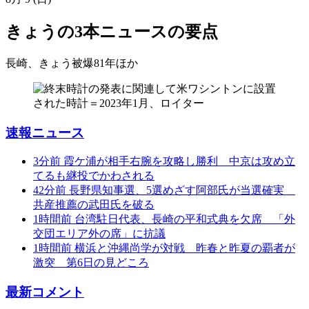
きょうの3本
ニュースの要点
長崎、きょう被爆81年
ほか
速報ニュース
3分前
霞ケ浦が相手右腕を攻略し勝利 中京は攻め立
てるも継投でかわされる
42分前
長野県知事選、5選めざす阿部氏が当選確実
共産推薦の武田氏を破る
1時間前
台湾駐日代表、長崎の平和式典を欠席 「外
交団エリア外の席」に抗議
1時間前
横浜と沖縄尚学が対戦 昨春と昨夏の覇者が
激突 第6日の見どころ
最新コメント