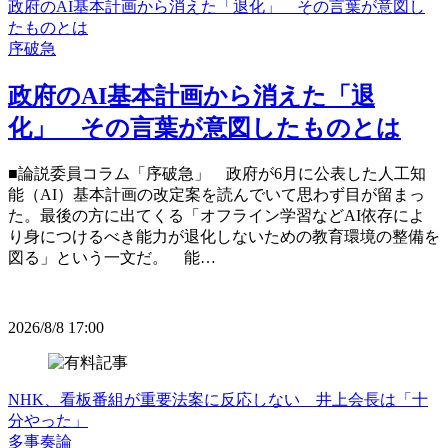
政府のAI基本計画から消えた「退化」 その言葉が意図し
たものとは
序破急
政府のAI基本計画から消えた「退
化」 その言葉が意図したものとは
■論説委員コラム「序破急」 政府が6月に公表した人工知
能（AI）基本計画の改定案を読んでいて思わず目が留まっ
た。最後の方に出てくる「オフライン学習などAI依存によ
り身につけるべき能力が退化しないための教育環境の整備を
図る」という一文だ。 能…
2026/8/8 17:00
NHK、看板番組が重要法案に反応しない 井上会長は「十
分やった」
多事奏論