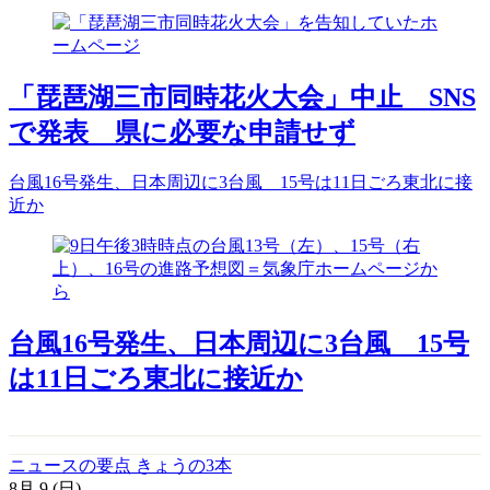
「琵琶湖三市同時花火大会」中止 SNS
で発表 県に必要な申請せず
台風16号発生、日本周辺に3台風 15号は11日ごろ東北に接
近か
台風16号発生、日本周辺に3台風 15号
は11日ごろ東北に接近か
ニュースの要点 きょうの3本
8月
9
(日)