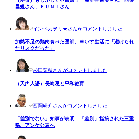
（耕論）もしかして不機嫌？ 津野香奈美さん、西多
昌規さん、ＦＵＮＩさん
インベカヲリ★さんがコメントしました
加熱不足の鶏肉食べた医師、車いす生活に「避けられ
たリスクだった」
杉田菜穂さんがコメントしました
（天声人語）長崎忌と平和教育
西岡研介さんがコメントしました
「差別でない」知事が表明 「差別」指摘された三重
県、アンケ公表へ