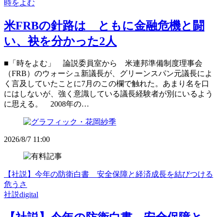
時をよむ
米FRBの針路は ともに金融危機と闘
い、袂を分かった2人
■「時をよむ」 論説委員室から 米連邦準備制度理事会
（FRB）のウォーシュ新議長が、グリーンスパン元議長によ
く言及していたことに7月のこの欄で触れた。あまり名を口
にはしないが、強く意識している議長経験者が別にいるよう
に思える。 2008年の…
2026/8/7 11:00
【社説】今年の防衛白書 安全保障と経済成長を結びつける
危うさ
社説digital