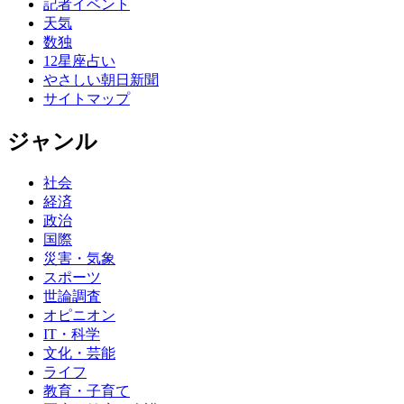
記者イベント
天気
数独
12星座占い
やさしい朝日新聞
サイトマップ
ジャンル
社会
経済
政治
国際
災害・気象
スポーツ
世論調査
オピニオン
IT・科学
文化・芸能
ライフ
教育・子育て