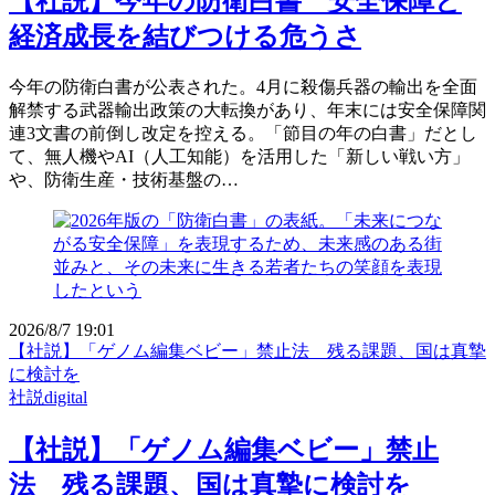
【社説】今年の防衛白書 安全保障と
経済成長を結びつける危うさ
今年の防衛白書が公表された。4月に殺傷兵器の輸出を全面
解禁する武器輸出政策の大転換があり、年末には安全保障関
連3文書の前倒し改定を控える。「節目の年の白書」だとし
て、無人機やAI（人工知能）を活用した「新しい戦い方」
や、防衛生産・技術基盤の…
2026/8/7 19:01
【社説】「ゲノム編集ベビー」禁止法 残る課題、国は真摯
に検討を
社説digital
【社説】「ゲノム編集ベビー」禁止
法 残る課題、国は真摯に検討を