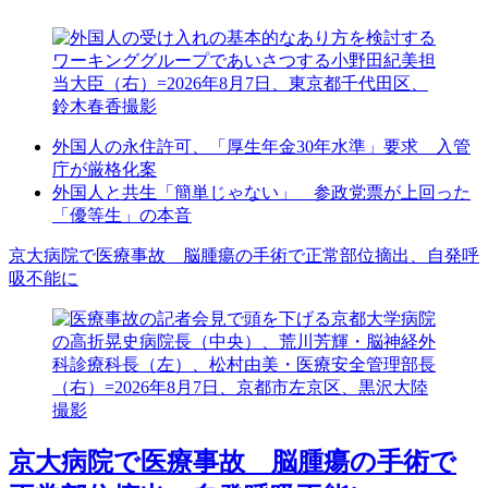
外国人の永住許可、「厚生年金30年水準」要求 入管
庁が厳格化案
外国人と共生「簡単じゃない」 参政党票が上回った
「優等生」の本音
京大病院で医療事故 脳腫瘍の手術で正常部位摘出、自発呼
吸不能に
京大病院で医療事故 脳腫瘍の手術で