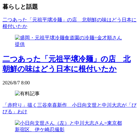
暮らしと話題
二つあった「元祖平壌冷麺」の店 北朝鮮の味はどう日本に
根付いたか
二つあった「元祖平壌冷麺」の店 北
朝鮮の味はどう日本に根付いたか
2026/8/7 8:00
「赤狩り」描く三谷幸喜新作 小日向文世と中川大志が「び
びる」わけ