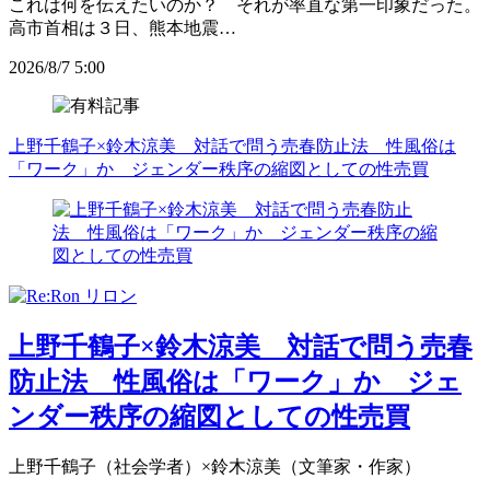
これは何を伝えたいのか？ それが率直な第一印象だった。
高市首相は３日、熊本地震…
2026/8/7 5:00
上野千鶴子×鈴木涼美 対話で問う売春防止法 性風俗は
「ワーク」か ジェンダー秩序の縮図としての性売買
上野千鶴子×鈴木涼美 対話で問う売春
防止法 性風俗は「ワーク」か ジェ
ンダー秩序の縮図としての性売買
上野千鶴子（社会学者）×鈴木涼美（文筆家・作家）