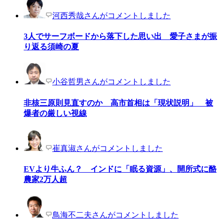
河西秀哉さんがコメントしました
3人でサーフボードから落下した思い出 愛子さまが振
り返る須崎の夏
小谷哲男さんがコメントしました
非核三原則見直すのか 高市首相は「現状説明」 被
爆者の厳しい視線
崔真淑さんがコメントしました
EVより牛ふん？ インドに「眠る資源」、開所式に酪
農家2万人超
鳥海不二夫さんがコメントしました