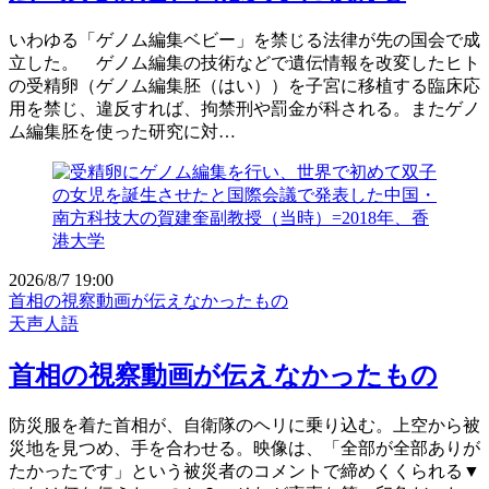
いわゆる「ゲノム編集ベビー」を禁じる法律が先の国会で成
立した。 ゲノム編集の技術などで遺伝情報を改変したヒト
の受精卵（ゲノム編集胚（はい））を子宮に移植する臨床応
用を禁じ、違反すれば、拘禁刑や罰金が科される。またゲノ
ム編集胚を使った研究に対…
2026/8/7 19:00
首相の視察動画が伝えなかったもの
天声人語
首相の視察動画が伝えなかったもの
防災服を着た首相が、自衛隊のヘリに乗り込む。上空から被
災地を見つめ、手を合わせる。映像は、「全部が全部ありが
たかったです」という被災者のコメントで締めくくられる▼