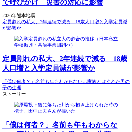
で呼びかけ 災害の対応に影響
2026年熊本地震
定員割れの私大、2年連続で減る 18歳人口増と入学定員減
が影響か
定員割れの私大、2年連続で減る 18歳
人口増と入学定員減が影響か
「僕は何者？」名前も年もわからない…家族とはぐれた男の
子の生涯
ストーリー
「僕は何者？」名前も年もわからな