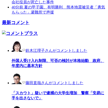
会社役員が死亡した事件
40分前
夏の甲子園、有明勝利 熊本地震被災者「勇気
もらった」避難所で声援
最新コメント
鈴木江理子さんがコメントしました
外国人受け入れ制限、可否の検討が本格始動 政府、
年度内に基本方針
藤田直哉さんがコメントしました
「スカウト」疑いで逮捕の大学生増加 警察「安易に
手を出さないで」