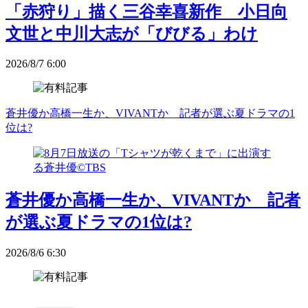
「赤狩り」描く三谷幸喜新作 小日向
文世と中川大志が「びびる」わけ
2026/8/7 6:00
蒼井優か高橋一生か、VIVANTか 記者が選ぶ夏ドラマの1
位は?
蒼井優か高橋一生か、VIVANTか 記者
が選ぶ夏ドラマの1位は?
2026/8/6 6:30