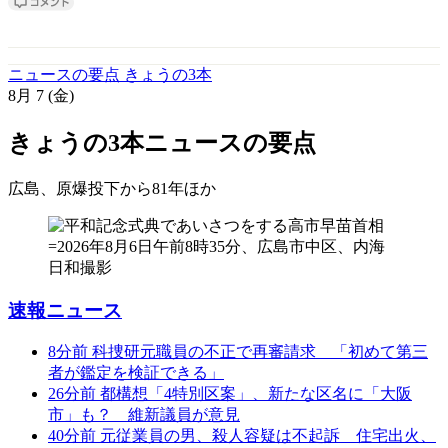
ニュースの要点 きょうの3本
8月
7
(金)
きょうの3本
ニュースの要点
広島、原爆投下から81年
ほか
速報ニュース
8分前
科捜研元職員の不正で再審請求 「初めて第三
者が鑑定を検証できる」
26分前
都構想「4特別区案」、新たな区名に「大阪
市」も？ 維新議員が意見
40分前
元従業員の男、殺人容疑は不起訴 住宅出火、