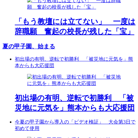
「もう教壇には立てない」 一度は
辞職願 奮起の校長が残した「宝」
夏の甲子園、始まる
初出場の有明、逆転で初勝利 「被災地に元気を」熊
本からも大応援団
初出場の有明、逆転で初勝利 「被
災地に元気を」熊本からも大応援団
今夏の甲子園から導入の「ビデオ検証」 大会第3日で
初めて使用