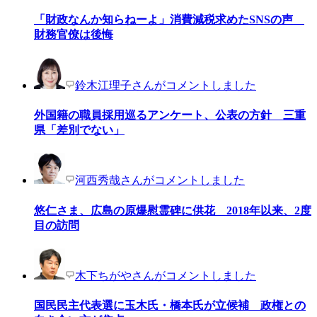
「財政なんか知らねーよ」消費減税求めたSNSの声
財務官僚は後悔
鈴木江理子さんがコメントしました
外国籍の職員採用巡るアンケート、公表の方針 三重
県「差別でない」
河西秀哉さんがコメントしました
悠仁さま、広島の原爆慰霊碑に供花 2018年以来、2度
目の訪問
木下ちがやさんがコメントしました
国民民主代表選に玉木氏・橋本氏が立候補 政権との