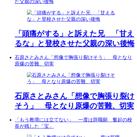
た父親の深い後悔
「頭痛がする」と訴えた兄 「甘え
るな」と登校させた父親の深い後悔
石原さとみさん「想像で胸張り裂けそう」 母となり
原爆の苦難、切実
石原さとみさん「想像で胸張り裂け
そう」 母となり原爆の苦難、切実
「もう教壇には立てない」 一度は辞職願 奮起の校
長が残した「宝」