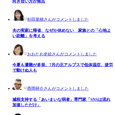
向き合い方が焦点
杉田菜穂さんがコメントしました
夫の実家に帰省、なぜか休めない 家族との「心地よ
い距離」を考える
おおたわ史絵さんがコメントしました
今夏も遭難が多発、7月の北アルプスで低体温症、疲労
で動けぬ人も
西岡研介さんがコメントしました
減税支持する「あいまいな弱者」専門家「SNSは流れ
加速しただけ」