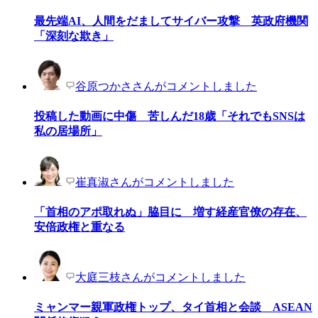
最先端AI、人間をだましてサイバー攻撃 英政府機関
「深刻な欺き」
谷原つかささんがコメントしました
投稿した動画に中傷 苦しんだ18歳「それでもSNSは
私の居場所」
崔真淑さんがコメントしました
「首相のアポ取れぬ」脇目に 増す経産官僚の存在、
安倍政権と重なる
大庭三枝さんがコメントしました
ミャンマー親軍政権トップ、タイ首相と会談 ASEAN