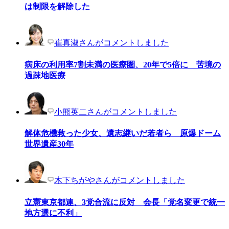
は制限を解除した
崔真淑さんがコメントしました
病床の利用率7割未満の医療圏、20年で5倍に 苦境の
過疎地医療
小熊英二さんがコメントしました
解体危機救った少女、遺志継いだ若者ら 原爆ドーム
世界遺産30年
木下ちがやさんがコメントしました
立憲東京都連、3党合流に反対 会長「党名変更で統一
地方選に不利」