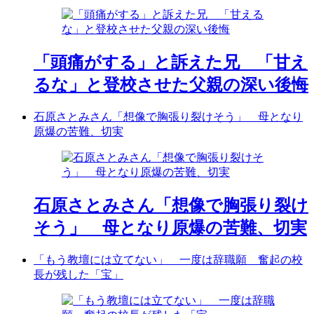
「頭痛がする」と訴えた兄 「甘え
るな」と登校させた父親の深い後悔
石原さとみさん「想像で胸張り裂けそう」 母となり
原爆の苦難、切実
石原さとみさん「想像で胸張り裂け
そう」 母となり原爆の苦難、切実
「もう教壇には立てない」 一度は辞職願 奮起の校
長が残した「宝」