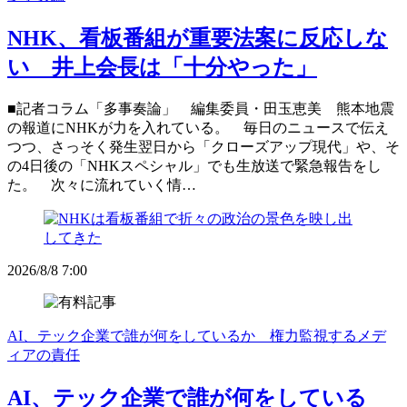
NHK、看板番組が重要法案に反応しな
い 井上会長は「十分やった」
■記者コラム「多事奏論」 編集委員・田玉恵美 熊本地震
の報道にNHKが力を入れている。 毎日のニュースで伝え
つつ、さっそく発生翌日から「クローズアップ現代」や、そ
の4日後の「NHKスペシャル」でも生放送で緊急報告をし
た。 次々に流れていく情…
2026/8/8 7:00
AI、テック企業で誰が何をしているか 権力監視するメデ
ィアの責任
AI、テック企業で誰が何をしている