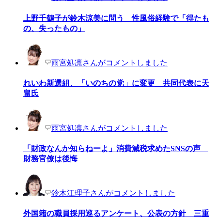
上野千鶴子が鈴木涼美に問う 性風俗経験で「得たも
の、失ったもの」
雨宮処凛さんがコメントしました
れいわ新選組、「いのちの党」に変更 共同代表に天
畠氏
雨宮処凛さんがコメントしました
「財政なんか知らねーよ」消費減税求めたSNSの声
財務官僚は後悔
鈴木江理子さんがコメントしました
外国籍の職員採用巡るアンケート、公表の方針 三重