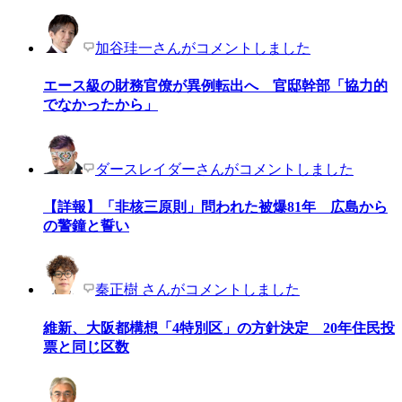
加谷珪一さんがコメントしました
エース級の財務官僚が異例転出へ 官邸幹部「協力的
でなかったから」
ダースレイダーさんがコメントしました
【詳報】「非核三原則」問われた被爆81年 広島から
の警鐘と誓い
秦正樹 さんがコメントしました
維新、大阪都構想「4特別区」の方針決定 20年住民投
票と同じ区数