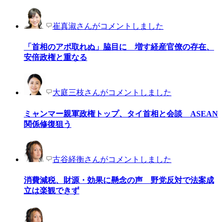
崔真淑さんがコメントしました
「首相のアポ取れぬ」脇目に 増す経産官僚の存在、
安倍政権と重なる
大庭三枝さんがコメントしました
ミャンマー親軍政権トップ、タイ首相と会談 ASEAN
関係修復狙う
古谷経衡さんがコメントしました
消費減税、財源・効果に懸念の声 野党反対で法案成
立は楽観できず