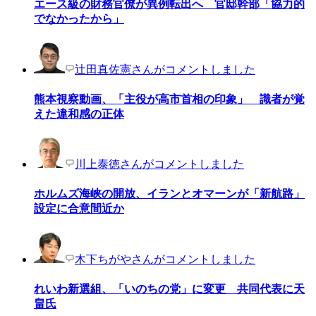
エース級の財務官僚が異例転出へ 官邸幹部「協力的
でなかったから」
辻田真佐憲さんがコメントしました
熊本視察動画、「主役が高市首相の印象」 識者が覚
えた違和感の正体
川上泰徳さんがコメントしました
ホルムズ海峡の開放、イランとオマーンが「新航路」
設定に合意間近か
木下ちがやさんがコメントしました
れいわ新選組、「いのちの党」に変更 共同代表に天
畠氏