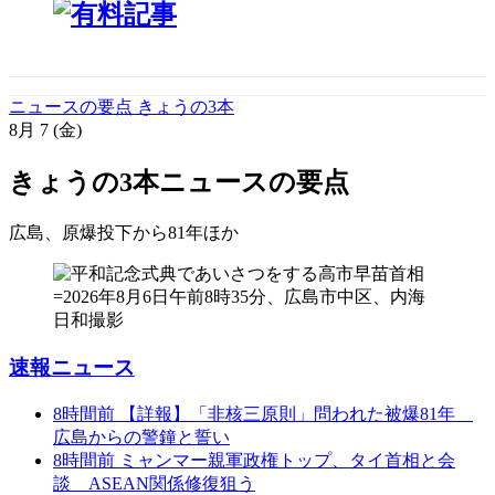
ニュースの要点 きょうの3本
8月
7
(金)
きょうの3本
ニュースの要点
広島、原爆投下から81年
ほか
速報ニュース
8時間前
【詳報】「非核三原則」問われた被爆81年
広島からの警鐘と誓い
8時間前
ミャンマー親軍政権トップ、タイ首相と会
談 ASEAN関係修復狙う