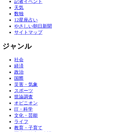
記者イベント
天気
数独
12星座占い
やさしい朝日新聞
サイトマップ
ジャンル
社会
経済
政治
国際
災害・気象
スポーツ
世論調査
オピニオン
IT・科学
文化・芸能
ライフ
教育・子育て