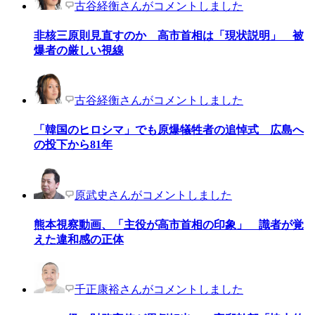
古谷経衡さんがコメントしました
非核三原則見直すのか 高市首相は「現状説明」 被
爆者の厳しい視線
古谷経衡さんがコメントしました
「韓国のヒロシマ」でも原爆犠牲者の追悼式 広島へ
の投下から81年
原武史さんがコメントしました
熊本視察動画、「主役が高市首相の印象」 識者が覚
えた違和感の正体
千正康裕さんがコメントしました