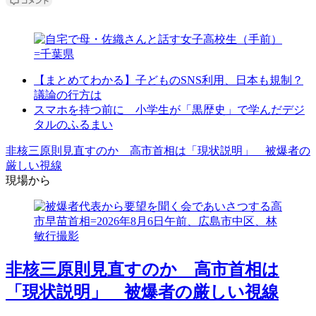
【まとめてわかる】子どものSNS利用、日本も規制？
議論の行方は
スマホを持つ前に 小学生が「黒歴史」で学んだデジ
タルのふるまい
非核三原則見直すのか 高市首相は「現状説明」 被爆者の
厳しい視線
現場から
非核三原則見直すのか 高市首相は
「現状説明」 被爆者の厳しい視線