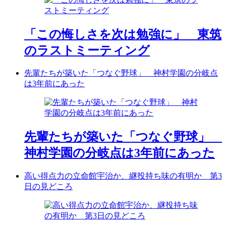
「この悔しさを次は勉強に」 東筑
のラストミーティング
先輩たちが築いた「つなぐ野球」 神村学園の分岐点
は3年前にあった
先輩たちが築いた「つなぐ野球」
神村学園の分岐点は3年前にあった
高い得点力の立命館宇治か、継投持ち味の有明か 第3
日の見どころ