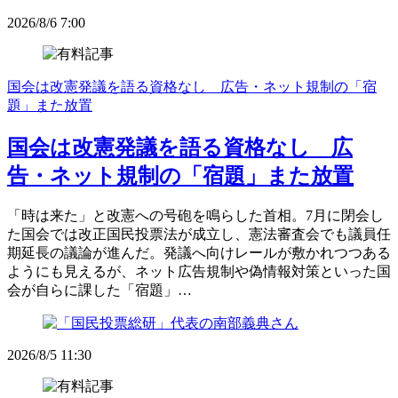
2026/8/6 7:00
国会は改憲発議を語る資格なし 広告・ネット規制の「宿
題」また放置
国会は改憲発議を語る資格なし 広
告・ネット規制の「宿題」また放置
「時は来た」と改憲への号砲を鳴らした首相。7月に閉会し
た国会では改正国民投票法が成立し、憲法審査会でも議員任
期延長の議論が進んだ。発議へ向けレールが敷かれつつある
ようにも見えるが、ネット広告規制や偽情報対策といった国
会が自らに課した「宿題」…
2026/8/5 11:30