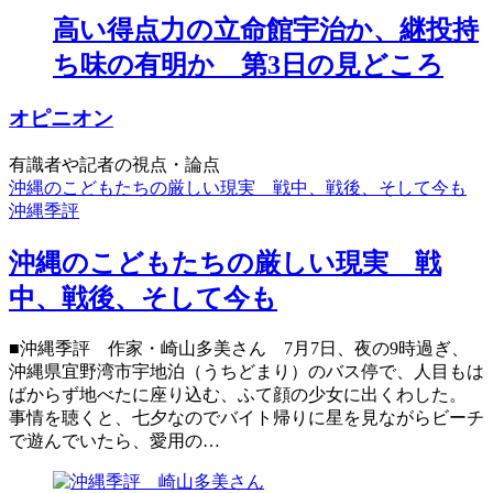
高い得点力の立命館宇治か、継投持
ち味の有明か 第3日の見どころ
オピニオン
有識者や記者の視点・論点
沖縄のこどもたちの厳しい現実 戦中、戦後、そして今も
沖縄季評
沖縄のこどもたちの厳しい現実 戦
中、戦後、そして今も
■沖縄季評 作家・崎山多美さん 7月7日、夜の9時過ぎ、
沖縄県宜野湾市宇地泊（うちどまり）のバス停で、人目もは
ばからず地べたに座り込む、ふて顔の少女に出くわした。
事情を聴くと、七夕なのでバイト帰りに星を見ながらビーチ
で遊んでいたら、愛用の…