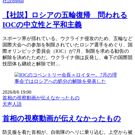
社説digital
【社説】ロシアの五輪復帰 問われる
IOCの中立性と平和主義
スポーツ界が揺れている。ウクライナ侵攻のため、五輪など
国際大会への参加を制限されていたロシア選手をめぐり、国
際オリンピック委員会（IOC）が7月、制限を求める勧告の
解除を決めたためだ。ウクライナ側は反発し、傘下の国際競
技団体も継続と解除で対…
2026/8/6 19:00
首相の視察動画が伝えなかったもの
天声人語
首相の視察動画が伝えなかったもの
防災服を着た首相が、自衛隊のヘリに乗り込む。上空から被