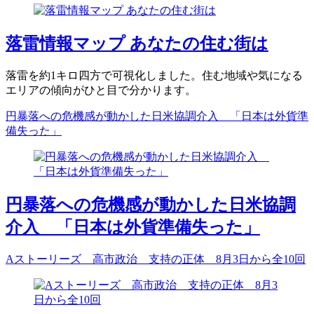
落雷情報マップ あなたの住む街は
落雷を約1キロ四方で可視化しました。住む地域や気になる
エリアの傾向がひと目で分かります。
円暴落への危機感が動かした日米協調介入 「日本は外貨準
備失った」
円暴落への危機感が動かした日米協調
介入 「日本は外貨準備失った」
Aストーリーズ 高市政治 支持の正体 8月3日から全10回