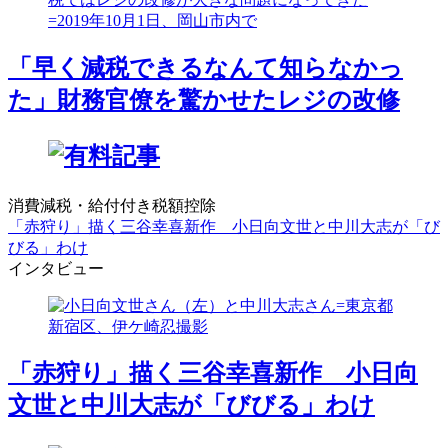
「早く減税できるなんて知らなかっ
た」財務官僚を驚かせたレジの改修
消費減税・給付付き税額控除
「赤狩り」描く三谷幸喜新作 小日向文世と中川大志が「び
びる」わけ
インタビュー
「赤狩り」描く三谷幸喜新作 小日向
文世と中川大志が「びびる」わけ