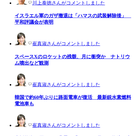
川上泰徳さんがコメントしました
イスラエル軍のガザ撤退は「ハマスの武装解除後」
平和評議会が表明
崔真淑さんがコメントしました
スペースXのロケットの残骸、月に衝突か ナトリウ
ム噴出など観測
崔真淑さんがコメントしました
韓国で約60年ぶりに路面電車が復活 最新鋭水素燃料
電池車も
崔真淑さんがコメントしました