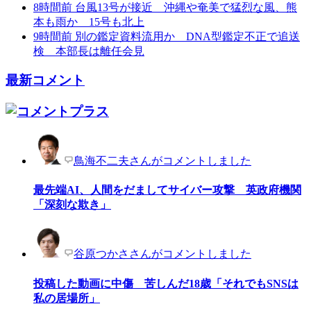
8時間前
台風13号が接近 沖縄や奄美で猛烈な風、熊
本も雨か 15号も北上
9時間前
別の鑑定資料流用か DNA型鑑定不正で追送
検 本部長は離任会見
最新コメント
鳥海不二夫さんがコメントしました
最先端AI、人間をだましてサイバー攻撃 英政府機関
「深刻な欺き」
谷原つかささんがコメントしました
投稿した動画に中傷 苦しんだ18歳「それでもSNSは
私の居場所」