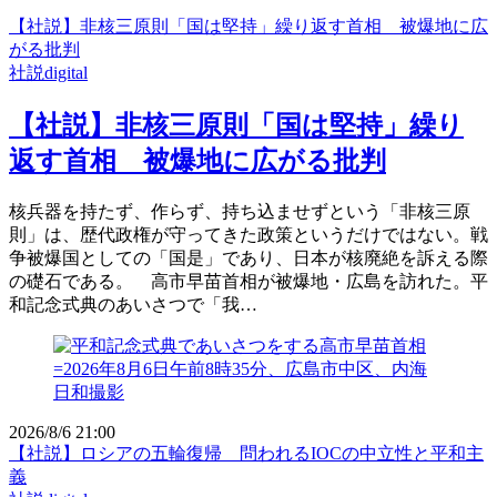
【社説】非核三原則「国は堅持」繰り返す首相 被爆地に広
がる批判
社説digital
【社説】非核三原則「国は堅持」繰り
返す首相 被爆地に広がる批判
核兵器を持たず、作らず、持ち込ませずという「非核三原
則」は、歴代政権が守ってきた政策というだけではない。戦
争被爆国としての「国是」であり、日本が核廃絶を訴える際
の礎石である。 高市早苗首相が被爆地・広島を訪れた。平
和記念式典のあいさつで「我…
2026/8/6 21:00
【社説】ロシアの五輪復帰 問われるIOCの中立性と平和主
義