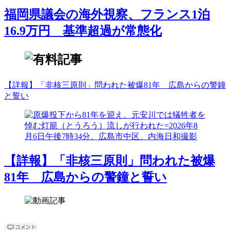
福岡県議会の海外視察、フランス1泊
16.9万円 基準超過が常態化
【詳報】「非核三原則」問われた被爆81年 広島からの警鐘
と誓い
【詳報】「非核三原則」問われた被爆
81年 広島からの警鐘と誓い