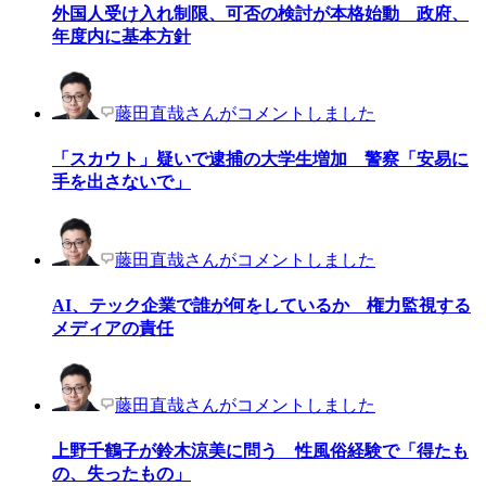
外国人受け入れ制限、可否の検討が本格始動 政府、
年度内に基本方針
藤田直哉さんがコメントしました
「スカウト」疑いで逮捕の大学生増加 警察「安易に
手を出さないで」
藤田直哉さんがコメントしました
AI、テック企業で誰が何をしているか 権力監視する
メディアの責任
藤田直哉さんがコメントしました
上野千鶴子が鈴木涼美に問う 性風俗経験で「得たも
の、失ったもの」