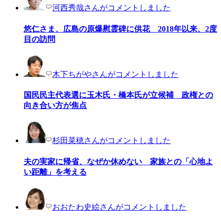
河西秀哉さんがコメントしました
悠仁さま、広島の原爆慰霊碑に供花 2018年以来、2度
目の訪問
木下ちがやさんがコメントしました
国民民主代表選に玉木氏・橋本氏が立候補 政権との
向き合い方が焦点
杉田菜穂さんがコメントしました
夫の実家に帰省、なぜか休めない 家族との「心地よ
い距離」を考える
おおたわ史絵さんがコメントしました