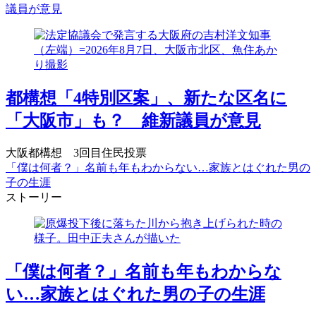
議員が意見
都構想「4特別区案」、新たな区名に
「大阪市」も？ 維新議員が意見
大阪都構想 3回目住民投票
「僕は何者？」名前も年もわからない…家族とはぐれた男の
子の生涯
ストーリー
「僕は何者？」名前も年もわからな
い…家族とはぐれた男の子の生涯