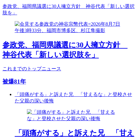
参政党、福岡県議選に30人擁立方針 神谷代表「新しい選択
肢を」
参政党、福岡県議選に30人擁立方針
神谷代表「新しい選択肢を」
これまでのトップニュース
被爆81年
「頭痛がする」と訴えた兄 「甘えるな」と登校させ
た父親の深い後悔
「頭痛がする」と訴えた兄 「甘え