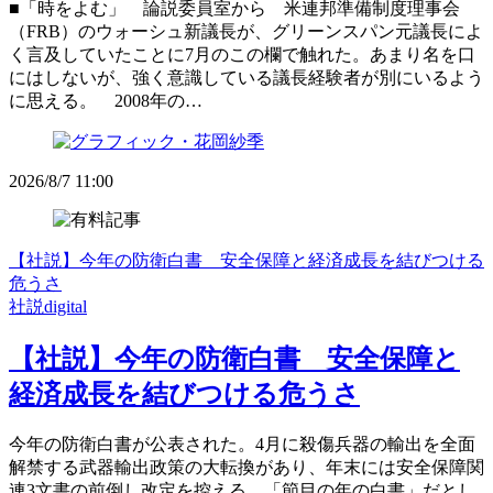
■「時をよむ」 論説委員室から 米連邦準備制度理事会
（FRB）のウォーシュ新議長が、グリーンスパン元議長によ
く言及していたことに7月のこの欄で触れた。あまり名を口
にはしないが、強く意識している議長経験者が別にいるよう
に思える。 2008年の…
2026/8/7 11:00
【社説】今年の防衛白書 安全保障と経済成長を結びつける
危うさ
社説digital
【社説】今年の防衛白書 安全保障と
経済成長を結びつける危うさ
今年の防衛白書が公表された。4月に殺傷兵器の輸出を全面
解禁する武器輸出政策の大転換があり、年末には安全保障関
連3文書の前倒し改定を控える。「節目の年の白書」だとし