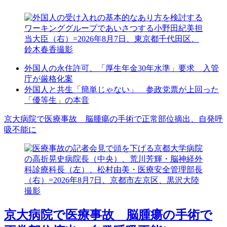
外国人の永住許可、「厚生年金30年水準」要求 入管
庁が厳格化案
外国人と共生「簡単じゃない」 参政党票が上回った
「優等生」の本音
京大病院で医療事故 脳腫瘍の手術で正常部位摘出、自発呼
吸不能に
京大病院で医療事故 脳腫瘍の手術で