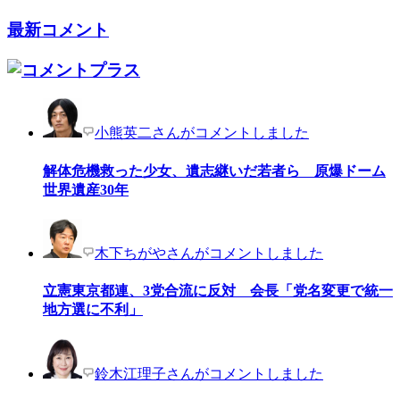
最新コメント
小熊英二さんがコメントしました
解体危機救った少女、遺志継いだ若者ら 原爆ドーム
世界遺産30年
木下ちがやさんがコメントしました
立憲東京都連、3党合流に反対 会長「党名変更で統一
地方選に不利」
鈴木江理子さんがコメントしました