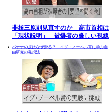
非核三原則見直すのか 高市首相は
「現状説明」 被爆者の厳しい視線
バナナの皮はなぜ滑る？ イグ・ノーベル賞に学ぶ自
由研究の発想法