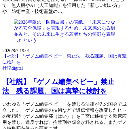
て、無人機やAI（人工知能）を活用した「新しい戦い方」
や、防衛生産・技術基盤の…
2026/8/7 19:01
【社説】「ゲノム編集ベビー」禁止法 残る課題、国は真摯
に検討を
社説digital
【社説】「ゲノム編集ベビー」禁止
法 残る課題、国は真摯に検討を
いわゆる「ゲノム編集ベビー」を禁じる法律が先の国会で成
立した。 ゲノム編集の技術などで遺伝情報を改変したヒト
の受精卵（ゲノム編集胚（はい））を子宮に移植する臨床応
用を禁じ、違反すれば、拘禁刑や罰金が科される。またゲノ
ム編集胚を使った研究に対…