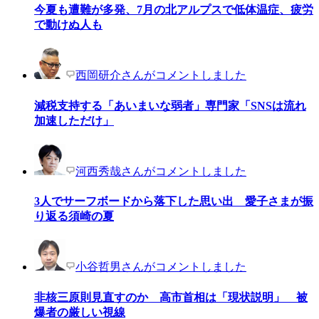
今夏も遭難が多発、7月の北アルプスで低体温症、疲労
で動けぬ人も
西岡研介さんがコメントしました
減税支持する「あいまいな弱者」専門家「SNSは流れ
加速しただけ」
河西秀哉さんがコメントしました
3人でサーフボードから落下した思い出 愛子さまが振
り返る須崎の夏
小谷哲男さんがコメントしました
非核三原則見直すのか 高市首相は「現状説明」 被
爆者の厳しい視線