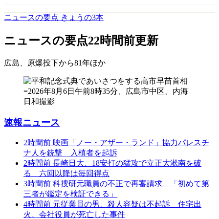
ニュースの要点 きょうの3本
ニュースの要点
22時間前更新
広島、原爆投下から81年
ほか
速報ニュース
2時間前
映画「ノー・アザー・ランド」協力パレスチ
ナ人を銃撃 入植者を起訴
2時間前
長崎日大、18安打の猛攻で立正大淞南を破
る 六回以降は毎回得点
3時間前
科捜研元職員の不正で再審請求 「初めて第
三者が鑑定を検証できる」
4時間前
元従業員の男、殺人容疑は不起訴 住宅出
火、会社役員が死亡した事件