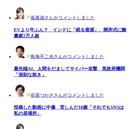
崔真淑さんがコメントしました
EVより牛ふん？ インドに「眠る資源」、開所式に酪
農家2万人超
鳥海不二夫さんがコメントしました
最先端AI、人間をだましてサイバー攻撃 英政府機関
「深刻な欺き」
谷原つかささんがコメントしました
投稿した動画に中傷 苦しんだ18歳「それでもSNSは
私の居場所」