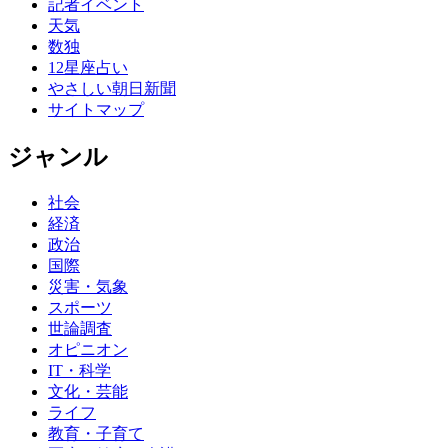
記者イベント
天気
数独
12星座占い
やさしい朝日新聞
サイトマップ
ジャンル
社会
経済
政治
国際
災害・気象
スポーツ
世論調査
オピニオン
IT・科学
文化・芸能
ライフ
教育・子育て