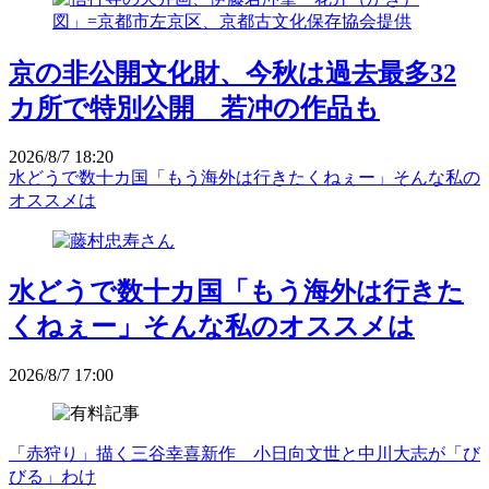
京の非公開文化財、今秋は過去最多32
カ所で特別公開 若冲の作品も
2026/8/7 18:20
水どうで数十カ国「もう海外は行きたくねぇー」そんな私の
オススメは
水どうで数十カ国「もう海外は行きた
くねぇー」そんな私のオススメは
2026/8/7 17:00
「赤狩り」描く三谷幸喜新作 小日向文世と中川大志が「び
びる」わけ