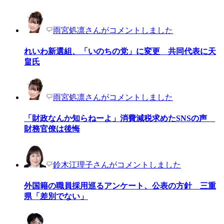
雨宮処凛さんがコメントしました
れいわ新選組、「いのちの党」に変更 共同代表に天
畠氏
雨宮処凛さんがコメントしました
「財政なんか知らねーよ」消費減税求めたSNSの声
財務官僚は後悔
鈴木江理子さんがコメントしました
外国籍の職員採用巡るアンケート、公表の方針 三重
県「差別でない」