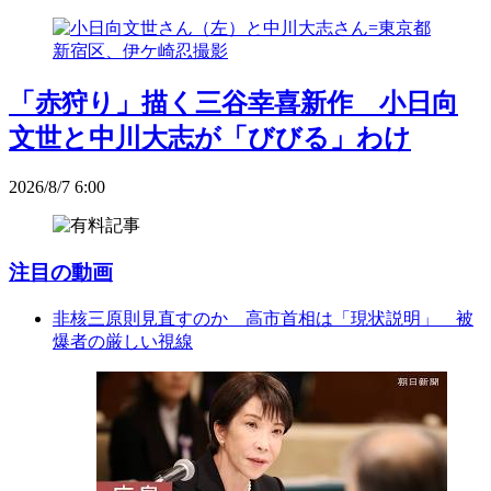
「赤狩り」描く三谷幸喜新作 小日向
文世と中川大志が「びびる」わけ
2026/8/7 6:00
注目の動画
非核三原則見直すのか 高市首相は「現状説明」 被
爆者の厳しい視線