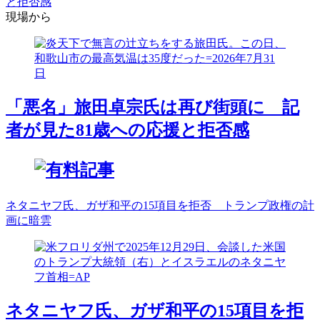
と拒否感
現場から
「悪名」旅田卓宗氏は再び街頭に 記
者が見た81歳への応援と拒否感
ネタニヤフ氏、ガザ和平の15項目を拒否 トランプ政権の計
画に暗雲
ネタニヤフ氏、ガザ和平の15項目を拒