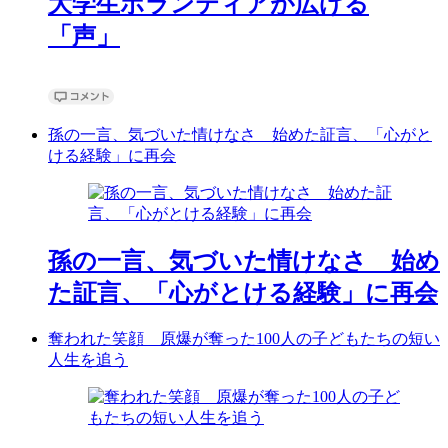
大学生ボランティアが広げる
「声」
孫の一言、気づいた情けなさ 始めた証言、「心がと
ける経験」に再会
孫の一言、気づいた情けなさ 始め
た証言、「心がとける経験」に再会
奪われた笑顔 原爆が奪った100人の子どもたちの短い
人生を追う