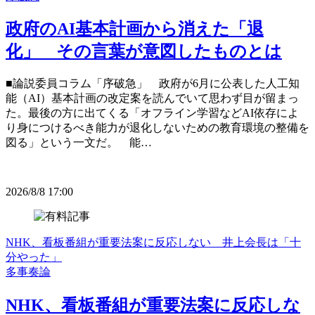
政府のAI基本計画から消えた「退
化」 その言葉が意図したものとは
■論説委員コラム「序破急」 政府が6月に公表した人工知
能（AI）基本計画の改定案を読んでいて思わず目が留まっ
た。最後の方に出てくる「オフライン学習などAI依存によ
り身につけるべき能力が退化しないための教育環境の整備を
図る」という一文だ。 能…
2026/8/8 17:00
NHK、看板番組が重要法案に反応しない 井上会長は「十
分やった」
多事奏論
NHK、看板番組が重要法案に反応しな