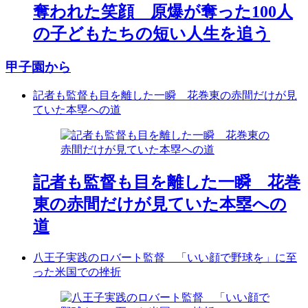
奪われた笑顔 原爆が奪った100人
の子どもたちの短い人生を追う
甲子園から
記者も監督も目を離した一瞬 花巻東の赤間だけが見
ていた本塁への道
記者も監督も目を離した一瞬 花巻
東の赤間だけが見ていた本塁への
道
八王子実践のロバート監督 「いい顔で野球を」に至
った米国での挫折