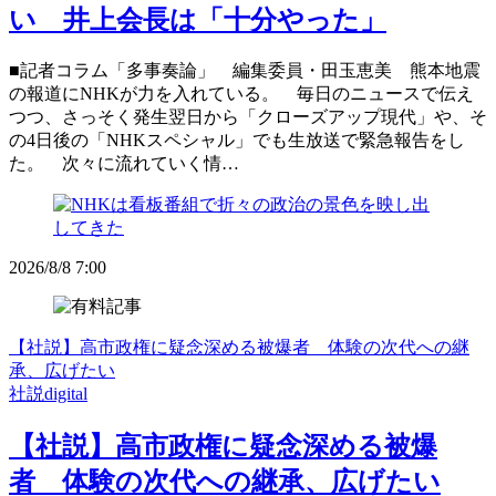
い 井上会長は「十分やった」
■記者コラム「多事奏論」 編集委員・田玉恵美 熊本地震
の報道にNHKが力を入れている。 毎日のニュースで伝え
つつ、さっそく発生翌日から「クローズアップ現代」や、そ
の4日後の「NHKスペシャル」でも生放送で緊急報告をし
た。 次々に流れていく情…
2026/8/8 7:00
【社説】高市政権に疑念深める被爆者 体験の次代への継
承、広げたい
社説digital
【社説】高市政権に疑念深める被爆
者 体験の次代への継承、広げたい