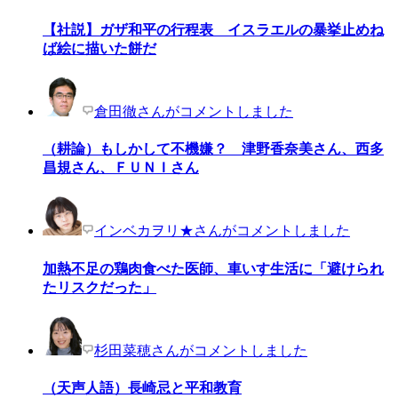
【社説】ガザ和平の行程表 イスラエルの暴挙止めね
ば絵に描いた餅だ
倉田徹さんがコメントしました
（耕論）もしかして不機嫌？ 津野香奈美さん、西多
昌規さん、ＦＵＮＩさん
インベカヲリ★さんがコメントしました
加熱不足の鶏肉食べた医師、車いす生活に「避けられ
たリスクだった」
杉田菜穂さんがコメントしました
（天声人語）長崎忌と平和教育