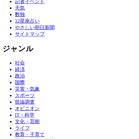
記者イベント
天気
数独
12星座占い
やさしい朝日新聞
サイトマップ
ジャンル
社会
経済
政治
国際
災害・気象
スポーツ
世論調査
オピニオン
IT・科学
文化・芸能
ライフ
教育・子育て