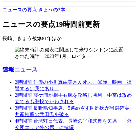
ニュースの要点 きょうの3本
ニュースの要点
19時間前更新
長崎、きょう被爆81年
ほか
速報ニュース
2時間前
俳優の小川真由美さん死去、86歳 映画「復
讐するは我にあり」
2時間前
霞ケ浦が相手右腕を攻略し勝利 中京は攻め
立てるも継投でかわされる
3時間前
長野県知事選、5選めざす阿部氏が当選確実
共産推薦の武田氏を破る
4時間前
台湾駐日代表、長崎の平和式典を欠席 「外
交団エリア外の席」に抗議