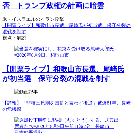
否 トランプ政権の計画に暗雲
米・イスラエルのイラン攻撃
【開票ライブ】和歌山市長選、尾崎氏が初当選 保守分裂の
混戦を制す
視点・解説
【開票ライブ】和歌山市長選、尾崎氏
が初当選 保守分裂の混戦を制す
【詳報】「非核三原則を国是と言わず後退」被爆81年、長崎
の危機感