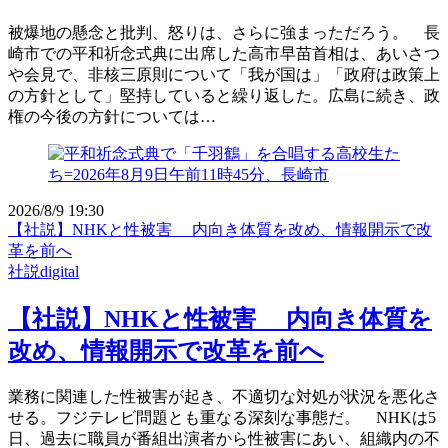
被爆地の懸念と批判、怒りは、さらに強まっただろう。 長
崎市での平和祈念式典に出席した高市早苗首相は、あいさつ
や会見で、非核三原則について「我が国は」「政府は政策上
の方針として」堅持していると繰り返した。広島に続き、政
権の今後の方針については…
2026/8/9 19:30
【社説】NHKと性被害 内向き体質を改め、情報開示で改
革を前へ
社説digital
【社説】NHKと性被害 内向き体質を
改め、情報開示で改革を前へ
業務に関連した性被害が起き、不適切な対処が状況を悪化さ
せる。フジテレビ問題とも重なる深刻な事態だ。 NHKは5
日、過去に職員が番組出演者から性被害にあい、組織内の不