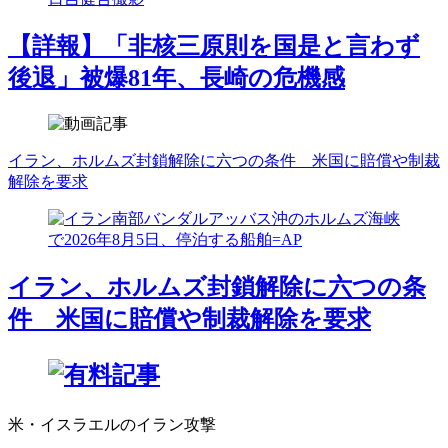
【詳報】「非核三原則を国是と言わず
後退」被爆81年、長崎の危機感
イラン、ホルムズ封鎖解除に六つの条件 米国に賠償や制裁
解除を要求
イラン、ホルムズ封鎖解除に六つの条
件 米国に賠償や制裁解除を要求
米・イスラエルのイラン攻撃