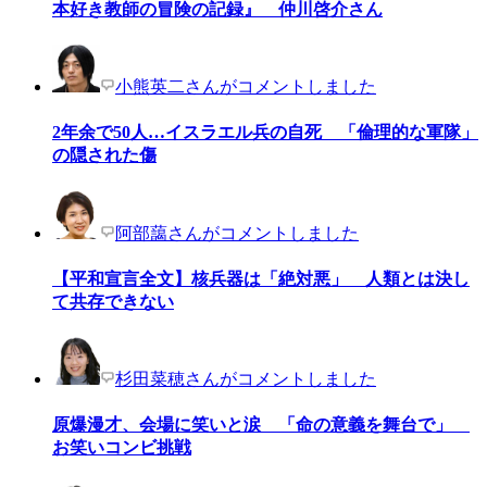
本好き教師の冒険の記録』 仲川啓介さん
小熊英二さんがコメントしました
2年余で50人…イスラエル兵の自死 「倫理的な軍隊」
の隠された傷
阿部藹さんがコメントしました
【平和宣言全文】核兵器は「絶対悪」 人類とは決し
て共存できない
杉田菜穂さんがコメントしました
原爆漫才、会場に笑いと涙 「命の意義を舞台で」
お笑いコンビ挑戦