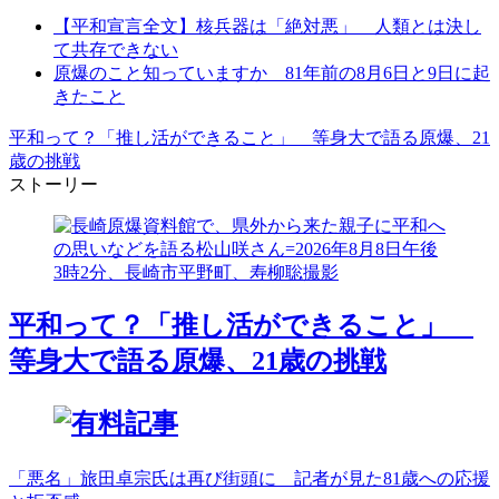
【平和宣言全文】核兵器は「絶対悪」 人類とは決し
て共存できない
原爆のこと知っていますか 81年前の8月6日と9日に起
きたこと
平和って？「推し活ができること」 等身大で語る原爆、21
歳の挑戦
ストーリー
平和って？「推し活ができること」
等身大で語る原爆、21歳の挑戦
「悪名」旅田卓宗氏は再び街頭に 記者が見た81歳への応援