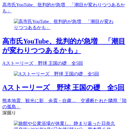
高市氏YouTube、批判的が急増 「潮目が変わりつつあるか
も」
高市氏YouTube、批判的が急増 「潮目
が変わりつつあるかも」
Aストーリーズ 野球 王国の礎 全5回
Aストーリーズ 野球 王国の礎 全5回
熊本地震、観光に影 余震・自粛… 交通断たれた隣県「陸
の孤島」
深掘り