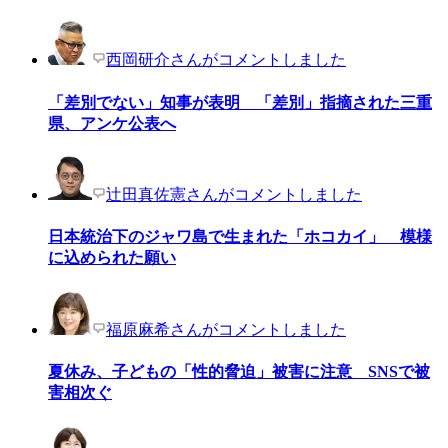
西岡研介さんがコメントしました
「差別でない」知事が表明 「差別」指摘された三重
県、アンケ公表へ
辻田真佐憲さんがコメントしました
日本統治下のジャワ島で生まれた「ホコカイ」 模様
に込められた願い
福原麻希さんがコメントしました
夏休み、子どもの「性的脅迫」被害に注意 SNSで被
害相次ぐ