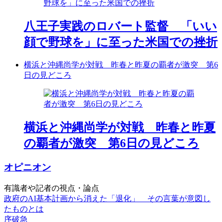
八王子実践のロバート監督 「いい
顔で野球を」に至った米国での挫折
横浜と沖縄尚学が対戦 昨春と昨夏の覇者が激突 第6
日の見どころ
横浜と沖縄尚学が対戦 昨春と昨夏
の覇者が激突 第6日の見どころ
オピニオン
有識者や記者の視点・論点
政府のAI基本計画から消えた「退化」 その言葉が意図し
たものとは
序破急