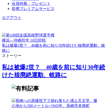
会員特典・プレゼント
提携プレミアムサービス
ログアウト
横浜―沖縄尚学 10日対戦
私は被爆2世？ 40歳を前に知り30年続けた核廃絶運動、岐
路に
ストーリー
私は被爆2世？ 40歳を前に知り30年続
けた核廃絶運動、岐路に