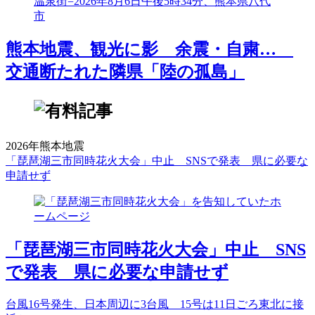
熊本地震、観光に影 余震・自粛…
交通断たれた隣県「陸の孤島」
2026年熊本地震
「琵琶湖三市同時花火大会」中止 SNSで発表 県に必要な
申請せず
「琵琶湖三市同時花火大会」中止 SNS
で発表 県に必要な申請せず
台風16号発生、日本周辺に3台風 15号は11日ごろ東北に接