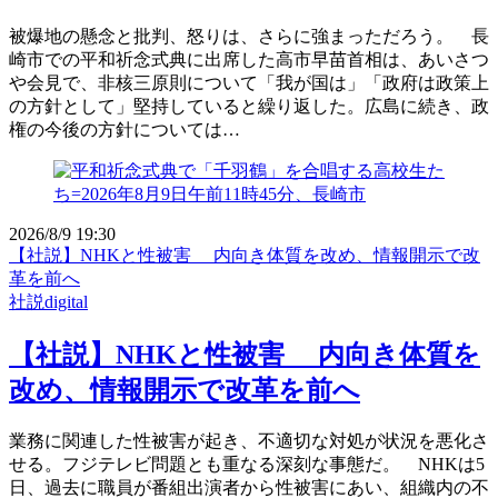
被爆地の懸念と批判、怒りは、さらに強まっただろう。 長
崎市での平和祈念式典に出席した高市早苗首相は、あいさつ
や会見で、非核三原則について「我が国は」「政府は政策上
の方針として」堅持していると繰り返した。広島に続き、政
権の今後の方針については…
2026/8/9 19:30
【社説】NHKと性被害 内向き体質を改め、情報開示で改
革を前へ
社説digital
【社説】NHKと性被害 内向き体質を
改め、情報開示で改革を前へ
業務に関連した性被害が起き、不適切な対処が状況を悪化さ
せる。フジテレビ問題とも重なる深刻な事態だ。 NHKは5
日、過去に職員が番組出演者から性被害にあい、組織内の不