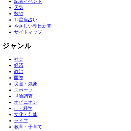
記者イベント
天気
数独
12星座占い
やさしい朝日新聞
サイトマップ
ジャンル
社会
経済
政治
国際
災害・気象
スポーツ
世論調査
オピニオン
IT・科学
文化・芸能
ライフ
教育・子育て