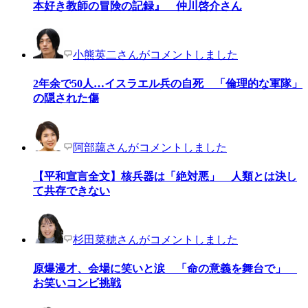
本好き教師の冒険の記録』 仲川啓介さん
小熊英二さんがコメントしました
2年余で50人…イスラエル兵の自死 「倫理的な軍隊」
の隠された傷
阿部藹さんがコメントしました
【平和宣言全文】核兵器は「絶対悪」 人類とは決し
て共存できない
杉田菜穂さんがコメントしました
原爆漫才、会場に笑いと涙 「命の意義を舞台で」
お笑いコンビ挑戦