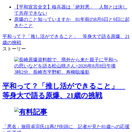
【平和宣言全文】核兵器は「絶対悪」 人類とは決し
て共存できない
原爆のこと知っていますか 81年前の8月6日と9日に起
きたこと
平和って？「推し活ができること」 等身大で語る原爆、21
歳の挑戦
ストーリー
平和って？「推し活ができること」
等身大で語る原爆、21歳の挑戦
「悪名」旅田卓宗氏は再び街頭に 記者が見た81歳への応援