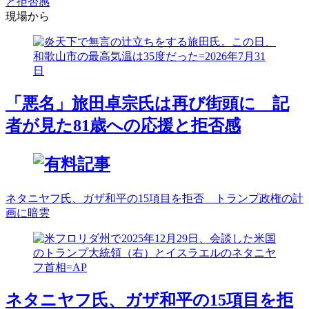
と拒否感
現場から
「悪名」旅田卓宗氏は再び街頭に 記
者が見た81歳への応援と拒否感
ネタニヤフ氏、ガザ和平の15項目を拒否 トランプ政権の計
画に暗雲
ネタニヤフ氏、ガザ和平の15項目を拒