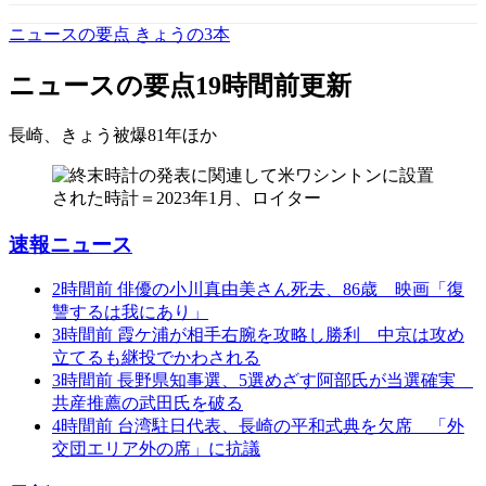
ニュースの要点 きょうの3本
ニュースの要点
19時間前更新
長崎、きょう被爆81年
ほか
速報ニュース
2時間前
俳優の小川真由美さん死去、86歳 映画「復
讐するは我にあり」
3時間前
霞ケ浦が相手右腕を攻略し勝利 中京は攻め
立てるも継投でかわされる
3時間前
長野県知事選、5選めざす阿部氏が当選確実
共産推薦の武田氏を破る
4時間前
台湾駐日代表、長崎の平和式典を欠席 「外
交団エリア外の席」に抗議