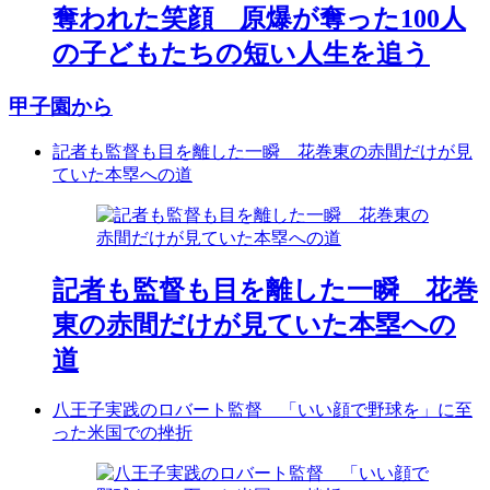
奪われた笑顔 原爆が奪った100人
の子どもたちの短い人生を追う
甲子園から
記者も監督も目を離した一瞬 花巻東の赤間だけが見
ていた本塁への道
記者も監督も目を離した一瞬 花巻
東の赤間だけが見ていた本塁への
道
八王子実践のロバート監督 「いい顔で野球を」に至
った米国での挫折