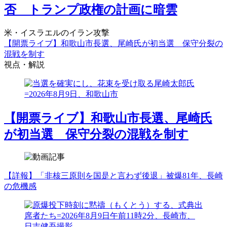
否 トランプ政権の計画に暗雲
米・イスラエルのイラン攻撃
【開票ライブ】和歌山市長選、尾崎氏が初当選 保守分裂の
混戦を制す
視点・解説
【開票ライブ】和歌山市長選、尾崎氏
が初当選 保守分裂の混戦を制す
【詳報】「非核三原則を国是と言わず後退」被爆81年、長崎
の危機感