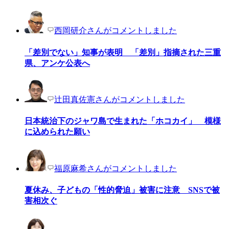
西岡研介さんがコメントしました
「差別でない」知事が表明 「差別」指摘された三重
県、アンケ公表へ
辻田真佐憲さんがコメントしました
日本統治下のジャワ島で生まれた「ホコカイ」 模様
に込められた願い
福原麻希さんがコメントしました
夏休み、子どもの「性的脅迫」被害に注意 SNSで被
害相次ぐ