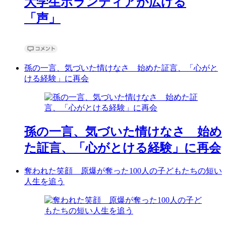
大学生ボランティアが広げる
「声」
孫の一言、気づいた情けなさ 始めた証言、「心がと
ける経験」に再会
孫の一言、気づいた情けなさ 始め
た証言、「心がとける経験」に再会
奪われた笑顔 原爆が奪った100人の子どもたちの短い
人生を追う