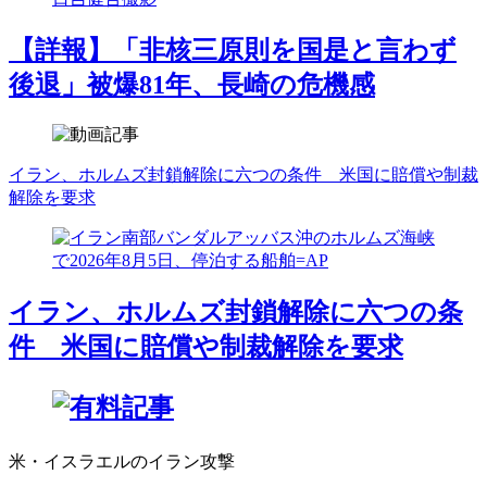
【詳報】「非核三原則を国是と言わず
後退」被爆81年、長崎の危機感
イラン、ホルムズ封鎖解除に六つの条件 米国に賠償や制裁
解除を要求
イラン、ホルムズ封鎖解除に六つの条
件 米国に賠償や制裁解除を要求
米・イスラエルのイラン攻撃