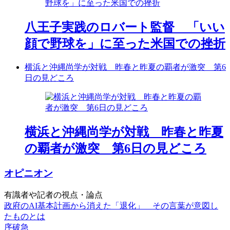
八王子実践のロバート監督 「いい
顔で野球を」に至った米国での挫折
横浜と沖縄尚学が対戦 昨春と昨夏の覇者が激突 第6
日の見どころ
横浜と沖縄尚学が対戦 昨春と昨夏
の覇者が激突 第6日の見どころ
オピニオン
有識者や記者の視点・論点
政府のAI基本計画から消えた「退化」 その言葉が意図し
たものとは
序破急