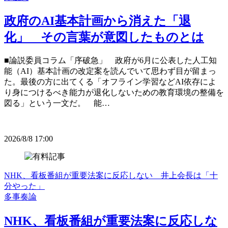
政府のAI基本計画から消えた「退
化」 その言葉が意図したものとは
■論説委員コラム「序破急」 政府が6月に公表した人工知
能（AI）基本計画の改定案を読んでいて思わず目が留まっ
た。最後の方に出てくる「オフライン学習などAI依存によ
り身につけるべき能力が退化しないための教育環境の整備を
図る」という一文だ。 能…
2026/8/8 17:00
NHK、看板番組が重要法案に反応しない 井上会長は「十
分やった」
多事奏論
NHK、看板番組が重要法案に反応しな