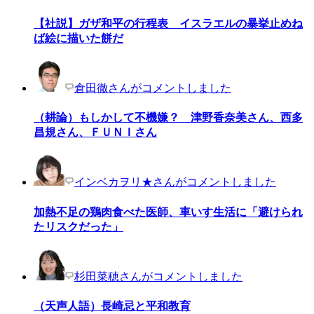
【社説】ガザ和平の行程表 イスラエルの暴挙止めね
ば絵に描いた餅だ
倉田徹さんがコメントしました
（耕論）もしかして不機嫌？ 津野香奈美さん、西多
昌規さん、ＦＵＮＩさん
インベカヲリ★さんがコメントしました
加熱不足の鶏肉食べた医師、車いす生活に「避けられ
たリスクだった」
杉田菜穂さんがコメントしました
（天声人語）長崎忌と平和教育