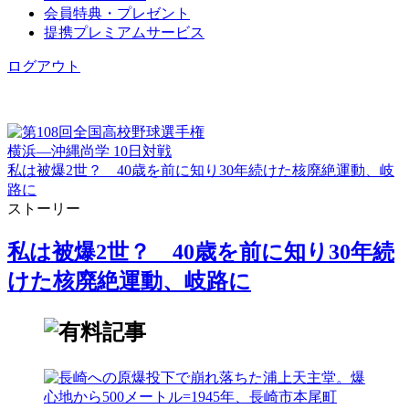
会員特典・プレゼント
提携プレミアムサービス
ログアウト
横浜―沖縄尚学 10日対戦
私は被爆2世？ 40歳を前に知り30年続けた核廃絶運動、岐
路に
ストーリー
私は被爆2世？ 40歳を前に知り30年続
けた核廃絶運動、岐路に