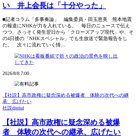
い 井上会長は「十分やった」
■記者コラム「多事奏論」 編集委員・田玉恵美 熊本地震
の報道にNHKが力を入れている。 毎日のニュースで伝え
つつ、さっそく発生翌日から「クローズアップ現代」や、そ
の4日後の「NHKスペシャル」でも生放送で緊急報告をし
た。 次々に流れていく情…
2026/8/8 7:00
【社説】高市政権に疑念深める被爆者 体験の次代への継
承、広げたい
社説digital
【社説】高市政権に疑念深める被爆
者 体験の次代への継承、広げたい