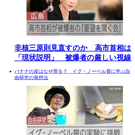
非核三原則見直すのか 高市首相は
「現状説明」 被爆者の厳しい視線
バナナの皮はなぜ滑る？ イグ・ノーベル賞に学ぶ自
由研究の発想法