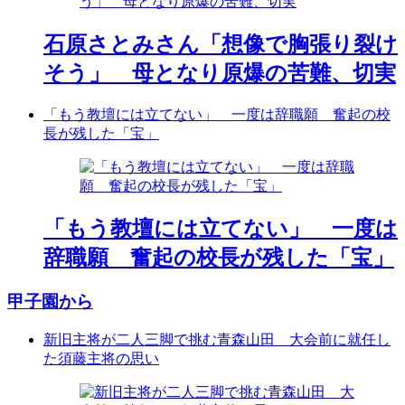
石原さとみさん「想像で胸張り裂け
そう」 母となり原爆の苦難、切実
「もう教壇には立てない」 一度は辞職願 奮起の校
長が残した「宝」
「もう教壇には立てない」 一度は
辞職願 奮起の校長が残した「宝」
甲子園から
新旧主将が二人三脚で挑む青森山田 大会前に就任し
た須藤主将の思い