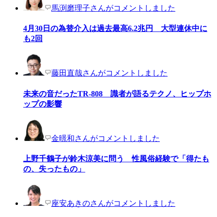
馬渕磨理子さんがコメントしました
4月30日の為替介入は過去最高6.2兆円 大型連休中に
も2回
藤田直哉さんがコメントしました
未来の音だったTR-808 識者が語るテクノ、ヒップホ
ップの影響
金暻和さんがコメントしました
上野千鶴子が鈴木涼美に問う 性風俗経験で「得たも
の、失ったもの」
座安あきのさんがコメントしました