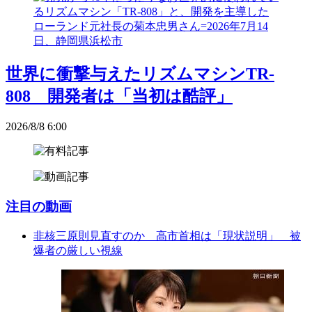
世界に衝撃与えたリズムマシンTR-
808 開発者は「当初は酷評」
2026/8/8 6:00
注目の動画
非核三原則見直すのか 高市首相は「現状説明」 被
爆者の厳しい視線