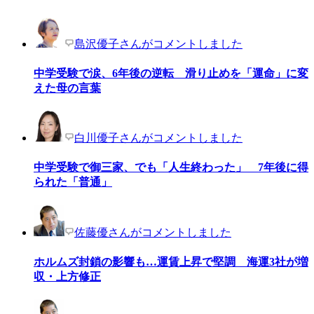
島沢優子さんがコメントしました
中学受験で涙、6年後の逆転 滑り止めを「運命」に変
えた母の言葉
白川優子さんがコメントしました
中学受験で御三家、でも「人生終わった」 7年後に得
られた「普通」
佐藤優さんがコメントしました
ホルムズ封鎖の影響も…運賃上昇で堅調 海運3社が増
収・上方修正