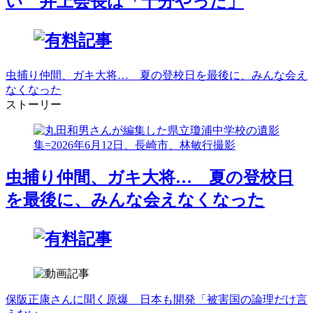
い 井上会長は「十分やった」
虫捕り仲間、ガキ大将… 夏の登校日を最後に、みんな会え
なくなった
ストーリー
虫捕り仲間、ガキ大将… 夏の登校日
を最後に、みんな会えなくなった
保阪正康さんに聞く原爆 日本も開発「被害国の論理だけ言