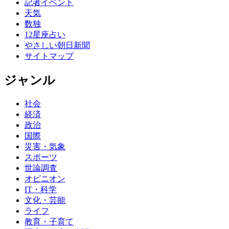
記者イベント
天気
数独
12星座占い
やさしい朝日新聞
サイトマップ
ジャンル
社会
経済
政治
国際
災害・気象
スポーツ
世論調査
オピニオン
IT・科学
文化・芸能
ライフ
教育・子育て