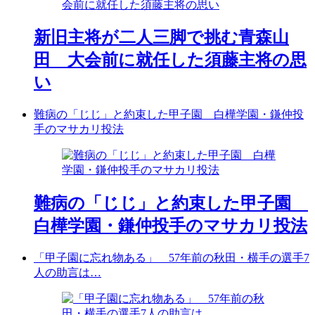
新旧主将が二人三脚で挑む青森山
田 大会前に就任した須藤主将の思
い
難病の「じじ」と約束した甲子園 白樺学園・鎌仲投
手のマサカリ投法
難病の「じじ」と約束した甲子園
白樺学園・鎌仲投手のマサカリ投法
「甲子園に忘れ物ある」 57年前の秋田・横手の選手7
人の助言は…