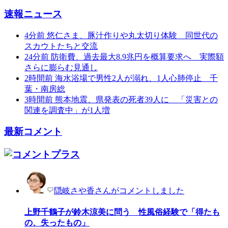
速報ニュース
4分前
悠仁さま、豚汁作りや丸太切り体験 同世代の
スカウトたちと交流
24分前
防衛費、過去最大8.9兆円を概算要求へ 実際額
さらに膨らむ見通し
2時間前
海水浴場で男性2人が溺れ、1人心肺停止 千
葉・南房総
3時間前
熊本地震、県発表の死者39人に 「災害との
関連を調査中」が1人増
最新コメント
隠岐さや香さんがコメントしました
上野千鶴子が鈴木涼美に問う 性風俗経験で「得たも
の、失ったもの」