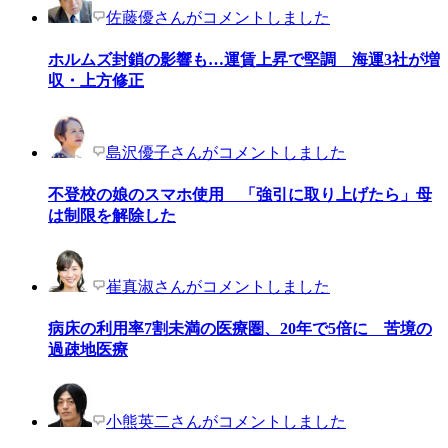
佐藤優さんがコメントしました
ホルムズ封鎖の影響も…運賃上昇で堅調 海運3社が増
収・上方修正
島沢優子さんがコメントしました
不登校の娘のスマホ使用 「強引に取り上げたら」母
は制限を解除した
崔真淑さんがコメントしました
病床の利用率7割未満の医療圏、20年で5倍に 苦境の
過疎地医療
小熊英二さんがコメントしました