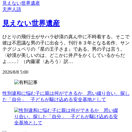
見えない世界遺産
天声人語
見えない世界遺産
ひとりの飛行士がサハラ砂漠の真ん中に不時着する。そこで
彼は不思議な男の子に出会う。刊行８３年となる名作、サン
テグジュペリの『星の王子さま』である。男の子は言う。
〈砂漠が美しいのは、どこかに井戸をかくしているからだ
よ……〉（内藤濯〈あろう〉訳…
2026/8/8 5:00
性別違和に悩む子に親は何ができるか 思い綴り合い、探し
た「自分」 子どもが駆け込める安全基地として