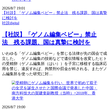
2026/8/7 19:01
【社説】「ゲノム編集ベビー」禁止法 残る課題、国は真摯
に検討を
社説digital
【社説】「ゲノム編集ベビー」禁止
法 残る課題、国は真摯に検討を
いわゆる「ゲノム編集ベビー」を禁じる法律が先の国会で成
立した。 ゲノム編集の技術などで遺伝情報を改変したヒト
の受精卵（ゲノム編集胚（はい））を子宮に移植する臨床応
用を禁じ、違反すれば、拘禁刑や罰金が科される。またゲノ
ム編集胚を使った研究に対…
2026/8/7 19:00