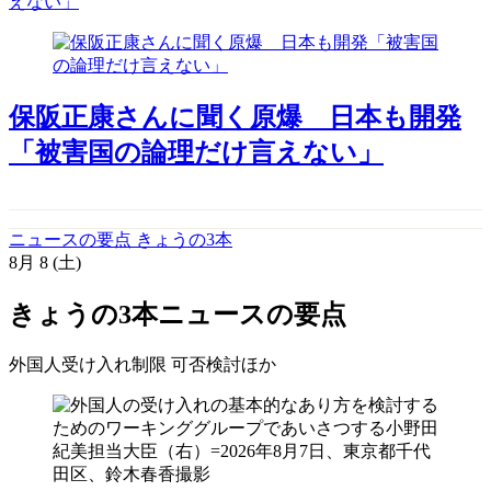
えない」
保阪正康さんに聞く原爆 日本も開発
「被害国の論理だけ言えない」
ニュースの要点 きょうの3本
8月
8
(土)
きょうの3本
ニュースの要点
外国人受け入れ制限 可否検討
ほか