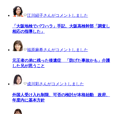
江川紹子さんがコメントしました
「大阪地検でパワハラ」手記、大阪高検幹部「調査し
相応の指導した」
福原麻希さんがコメントしました
元王者の弟に残った後遺症 「防げた事故かも」介護
した兄が思うこと
成川彩さんがコメントしました
外国人受け入れ制限、可否の検討が本格始動 政府、
年度内に基本方針