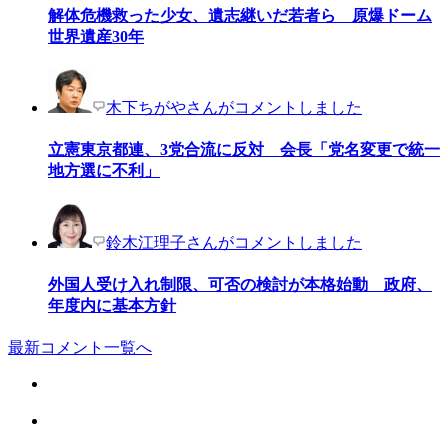
解体危機救った少女、遺志継いだ若者ら 原爆ドーム
世界遺産30年
木下ちがやさんがコメントしました
立憲東京都連、3党合流に反対 会長「党名変更で統一
地方選に不利」
鈴木江理子さんがコメントしました
外国人受け入れ制限、可否の検討が本格始動 政府、
年度内に基本方針
最新コメント一覧へ