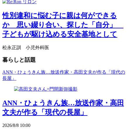
性別違和に悩む子に親は何ができる
か 思い綴り合い、探した「自分」
子どもが駆け込める安全基地として
松永正訓 小児外科医
暮らしと話題
ANN・ひょうきん族…放送作家・高田文夫が作る「現代の
長屋」
ANN・ひょうきん族…放送作家・高田
文夫が作る「現代の長屋」
2026/8/8 10:00