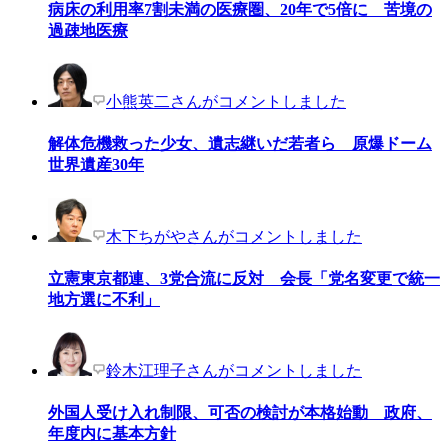
病床の利用率7割未満の医療圏、20年で5倍に 苦境の
過疎地医療
小熊英二さんがコメントしました
解体危機救った少女、遺志継いだ若者ら 原爆ドーム
世界遺産30年
木下ちがやさんがコメントしました
立憲東京都連、3党合流に反対 会長「党名変更で統一
地方選に不利」
鈴木江理子さんがコメントしました
外国人受け入れ制限、可否の検討が本格始動 政府、
年度内に基本方針