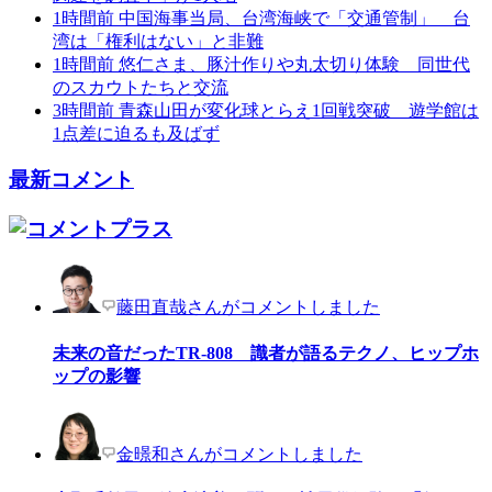
1時間前
中国海事当局、台湾海峡で「交通管制」 台
湾は「権利はない」と非難
1時間前
悠仁さま、豚汁作りや丸太切り体験 同世代
のスカウトたちと交流
3時間前
青森山田が変化球とらえ1回戦突破 遊学館は
1点差に迫るも及ばず
最新コメント
藤田直哉さんがコメントしました
未来の音だったTR-808 識者が語るテクノ、ヒップホ
ップの影響
金暻和さんがコメントしました