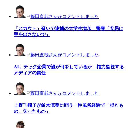
藤田直哉さんがコメントしました
「スカウト」疑いで逮捕の大学生増加 警察「安易に
手を出さないで」
藤田直哉さんがコメントしました
AI、テック企業で誰が何をしているか 権力監視する
メディアの責任
藤田直哉さんがコメントしました
上野千鶴子が鈴木涼美に問う 性風俗経験で「得たも
の、失ったもの」