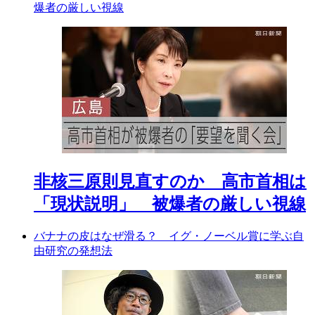
爆者の厳しい視線
非核三原則見直すのか 高市首相は
「現状説明」 被爆者の厳しい視線
バナナの皮はなぜ滑る？ イグ・ノーベル賞に学ぶ自
由研究の発想法