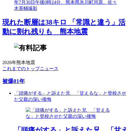
現れた断層は38キロ 「常識と違う」活
動に割れ残りも 熊本地震
2026年熊本地震
これまでのトップニュース
被爆81年
「頭痛がする」と訴えた兄 「甘えるな」と登校させ
た父親の深い後悔
「頭痛がする」と訴えた兄 「甘え