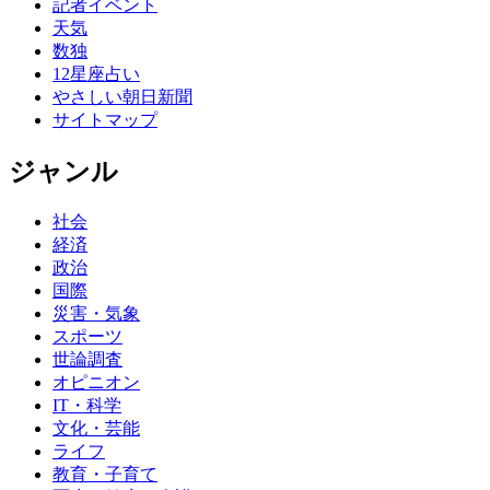
記者イベント
天気
数独
12星座占い
やさしい朝日新聞
サイトマップ
ジャンル
社会
経済
政治
国際
災害・気象
スポーツ
世論調査
オピニオン
IT・科学
文化・芸能
ライフ
教育・子育て