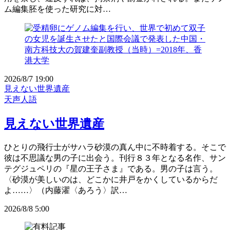
ム編集胚を使った研究に対…
2026/8/7 19:00
見えない世界遺産
天声人語
見えない世界遺産
ひとりの飛行士がサハラ砂漠の真ん中に不時着する。そこで
彼は不思議な男の子に出会う。刊行８３年となる名作、サン
テグジュペリの『星の王子さま』である。男の子は言う。
〈砂漠が美しいのは、どこかに井戸をかくしているからだ
よ……〉（内藤濯〈あろう〉訳…
2026/8/8 5:00