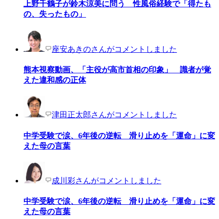
上野千鶴子が鈴木涼美に問う 性風俗経験で「得たも
の、失ったもの」
座安あきのさんがコメントしました
熊本視察動画、「主役が高市首相の印象」 識者が覚
えた違和感の正体
津田正太郎さんがコメントしました
中学受験で涙、6年後の逆転 滑り止めを「運命」に変
えた母の言葉
成川彩さんがコメントしました
中学受験で涙、6年後の逆転 滑り止めを「運命」に変
えた母の言葉