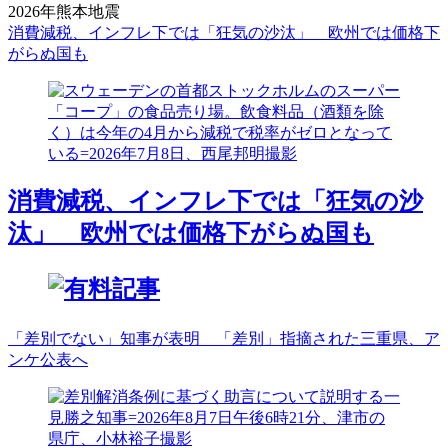
2026年熊本地震
消費減税、インフレ下では「狂気の沙汰」 欧州では価格下
がらぬ国も
消費減税、インフレ下では「狂気の沙
汰」 欧州では価格下がらぬ国も
「差別でない」知事が表明 「差別」指摘された三重県、ア
ンケ公表へ