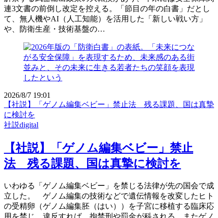
連3文書の前倒し改定を控える。「節目の年の白書」だとし
て、無人機やAI（人工知能）を活用した「新しい戦い方」
や、防衛生産・技術基盤の…
2026/8/7 19:01
【社説】「ゲノム編集ベビー」禁止法 残る課題、国は真摯
に検討を
社説digital
【社説】「ゲノム編集ベビー」禁止
法 残る課題、国は真摯に検討を
いわゆる「ゲノム編集ベビー」を禁じる法律が先の国会で成
立した。 ゲノム編集の技術などで遺伝情報を改変したヒト
の受精卵（ゲノム編集胚（はい））を子宮に移植する臨床応
用を禁じ、違反すれば、拘禁刑や罰金が科される。またゲノ