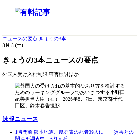
ニュースの要点 きょうの3本
8月
8
(土)
きょうの3本
ニュースの要点
外国人受け入れ制限 可否検討
ほか
速報ニュース
1時間前
熊本地震、県発表の死者39人に 「災害との
関連を調査中」が1人増