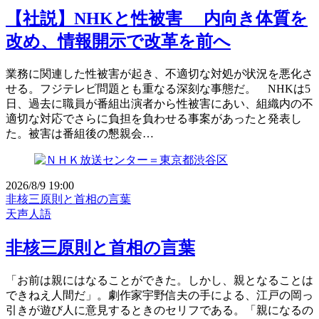
【社説】NHKと性被害 内向き体質を
改め、情報開示で改革を前へ
業務に関連した性被害が起き、不適切な対処が状況を悪化さ
せる。フジテレビ問題とも重なる深刻な事態だ。 NHKは5
日、過去に職員が番組出演者から性被害にあい、組織内の不
適切な対応でさらに負担を負わせる事案があったと発表し
た。被害は番組後の懇親会…
2026/8/9 19:00
非核三原則と首相の言葉
天声人語
非核三原則と首相の言葉
「お前は親にはなることができた。しかし、親となることは
できねえ人間だ」。劇作家宇野信夫の手による、江戸の岡っ
引きが遊び人に意見するときのセリフである。「親になるの