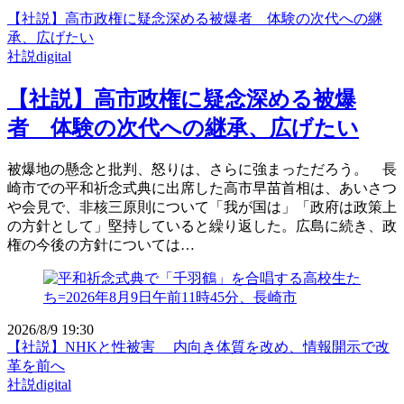
【社説】高市政権に疑念深める被爆者 体験の次代への継
承、広げたい
社説digital
【社説】高市政権に疑念深める被爆
者 体験の次代への継承、広げたい
被爆地の懸念と批判、怒りは、さらに強まっただろう。 長
崎市での平和祈念式典に出席した高市早苗首相は、あいさつ
や会見で、非核三原則について「我が国は」「政府は政策上
の方針として」堅持していると繰り返した。広島に続き、政
権の今後の方針については…
2026/8/9 19:30
【社説】NHKと性被害 内向き体質を改め、情報開示で改
革を前へ
社説digital