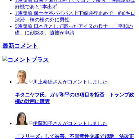
1時間前
日南学園が3連打でサヨナラ勝ち 明徳義塾は
好機であと1本出ず
1時間前
保土ケ谷バイパス上下線通行止めで、約6キロ
渋滞 橋の柵の外に男性
5時間前
日本兵として戦ったアイヌの兵士 「平和の
礎」に刻銘を、遺族が申請
最新コメント
川上泰徳さんがコメントしました
ネタニヤフ氏、ガザ和平の15項目を拒否 トランプ政
権の計画に暗雲
伊藤和子さんがコメントしました
「フリーズ」して被害、不同意性交罪で起訴 法改正