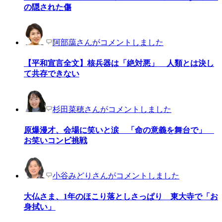
の隠された傷
阿部藹さんがコメントしました
【平和宣言全文】核兵器は「絶対悪」 人類とは決し
て共存できない
杉田菜穂さんがコメントしました
原爆漫才、会場に笑いと涙 「命の意義を舞台で」
お笑いコンビ挑戦
小谷みどりさんがコメントしました
大仏さま、1年のほこり落としさっぱり 東大寺で「お
身拭い」