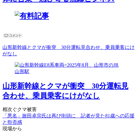
山形新幹線とクマが衝突 30分運転見合わせ、乗員乗客にけ
がなし
山形新幹線とクマが衝突 30分運転見
合わせ、乗員乗客にけがなし
相次ぐクマ被害
「悪名」旅田卓宗氏は再び街頭に 記者が見た81歳への応援
と拒否感
現場から