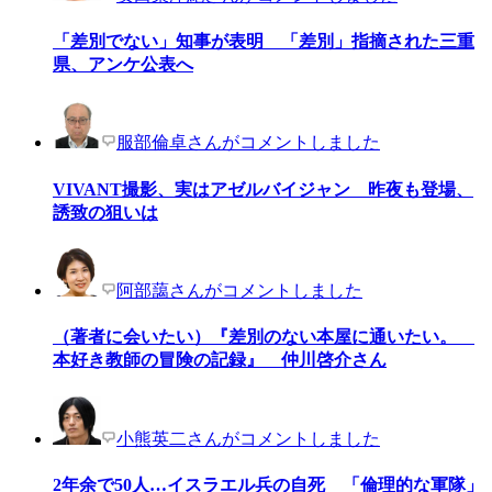
「差別でない」知事が表明 「差別」指摘された三重
県、アンケ公表へ
服部倫卓さんがコメントしました
VIVANT撮影、実はアゼルバイジャン 昨夜も登場、
誘致の狙いは
阿部藹さんがコメントしました
（著者に会いたい）『差別のない本屋に通いたい。
本好き教師の冒険の記録』 仲川啓介さん
小熊英二さんがコメントしました
2年余で50人…イスラエル兵の自死 「倫理的な軍隊」