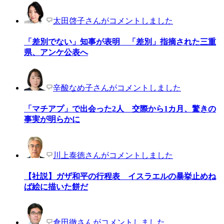
太田啓子さんがコメントしました
「差別でない」知事が表明 「差別」指摘された三重
県、アンケ公表へ
辛酸なめ子さんがコメントしました
「マチアプ」で出会った2人 交際から1カ月、驚きの
事実が明らかに
川上泰徳さんがコメントしました
【社説】ガザ和平の行程表 イスラエルの暴挙止めね
ば絵に描いた餅だ
倉田徹さんがコメントしました