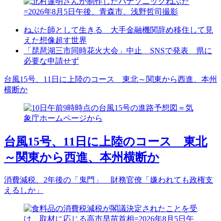
ねぶた師として生きる 大手金融機関辞め移住して見
えた想像超す世界
「琵琶湖三市同時花火大会」中止 SNSで発表 県に
必要な申請せず
台風15号、11日に上陸のコース 東北～関東から西進、本州
横断か
台風15号、11日に上陸のコース 東北
～関東から西進、本州横断か
消費減税、2年後の「鬼門」 財務官僚「嫌われても政権支
えるしか」