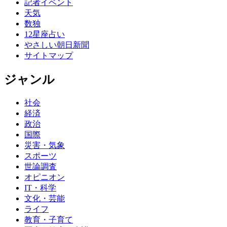
記者イベント
天気
数独
12星座占い
やさしい朝日新聞
サイトマップ
ジャンル
社会
経済
政治
国際
災害・気象
スポーツ
世論調査
オピニオン
IT・科学
文化・芸能
ライフ
教育・子育て