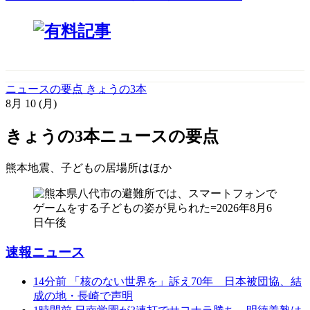
ニュースの要点 きょうの3本
8月
10
(月)
きょうの3本
ニュースの要点
熊本地震、子どもの居場所は
ほか
速報ニュース
14分前
「核のない世界を」訴え70年 日本被団協、結
成の地・長崎で声明