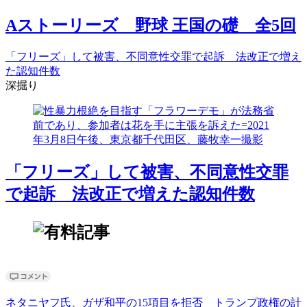
Aストーリーズ 野球 王国の礎 全5回
「フリーズ」して被害、不同意性交罪で起訴 法改正で増え
た認知件数
深掘り
「フリーズ」して被害、不同意性交罪
で起訴 法改正で増えた認知件数
ネタニヤフ氏、ガザ和平の15項目を拒否 トランプ政権の計