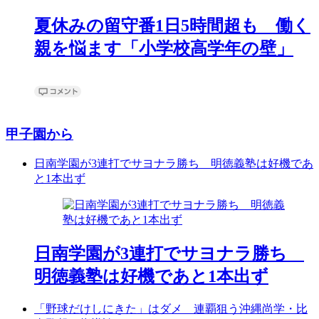
夏休みの留守番1日5時間超も 働く
親を悩ます「小学校高学年の壁」
甲子園から
日南学園が3連打でサヨナラ勝ち 明徳義塾は好機であ
と1本出ず
日南学園が3連打でサヨナラ勝ち
明徳義塾は好機であと1本出ず
「野球だけしにきた」はダメ 連覇狙う沖縄尚学・比