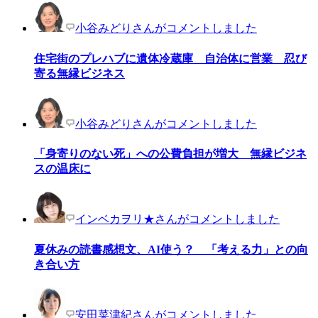
小谷みどりさんがコメントしました
住宅街のプレハブに遺体冷蔵庫 自治体に営業 忍び
寄る無縁ビジネス
小谷みどりさんがコメントしました
「身寄りのない死」への公費負担が増大 無縁ビジネ
スの温床に
インベカヲリ★さんがコメントしました
夏休みの読書感想文、AI使う？ 「考える力」との向
き合い方
安田菜津紀さんがコメントしました