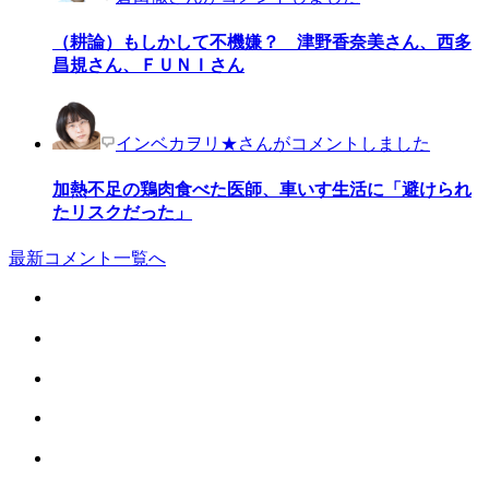
（耕論）もしかして不機嫌？ 津野香奈美さん、西多
昌規さん、ＦＵＮＩさん
インベカヲリ★さんがコメントしました
加熱不足の鶏肉食べた医師、車いす生活に「避けられ
たリスクだった」
最新コメント一覧へ