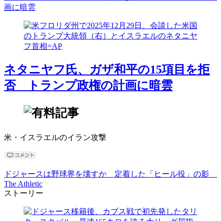
画に暗雲
ネタニヤフ氏、ガザ和平の15項目を拒
否 トランプ政権の計画に暗雲
米・イスラエルのイラン攻撃
ドジャースは野球界を壊すか 定着した「ヒール役」の影
The Athletic
ストーリー