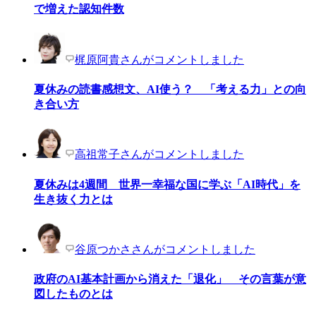
で増えた認知件数
梶原阿貴さんがコメントしました
夏休みの読書感想文、AI使う？ 「考える力」との向
き合い方
高祖常子さんがコメントしました
夏休みは4週間 世界一幸福な国に学ぶ「AI時代」を
生き抜く力とは
谷原つかささんがコメントしました
政府のAI基本計画から消えた「退化」 その言葉が意
図したものとは