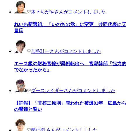
木下ちがやさんがコメントしました
れいわ新選組、「いのちの党」に変更 共同代表に天
畠氏
加谷珪一さんがコメントしました
エース級の財務官僚が異例転出へ 官邸幹部「協力的
でなかったから」
ダースレイダーさんがコメントしました
【詳報】「非核三原則」問われた被爆81年 広島から
の警鐘と誓い
秦正樹 さんがコメントしました