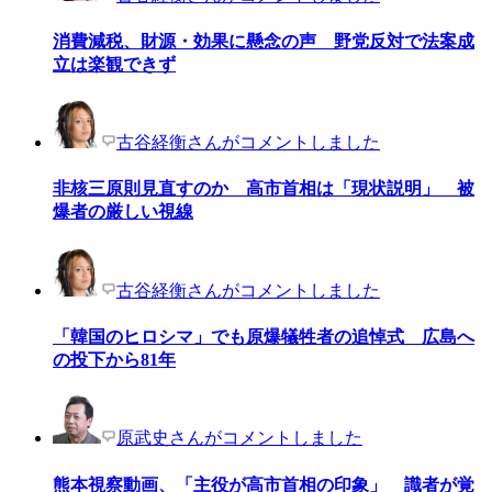
消費減税、財源・効果に懸念の声 野党反対で法案成
立は楽観できず
古谷経衡さんがコメントしました
非核三原則見直すのか 高市首相は「現状説明」 被
爆者の厳しい視線
古谷経衡さんがコメントしました
「韓国のヒロシマ」でも原爆犠牲者の追悼式 広島へ
の投下から81年
原武史さんがコメントしました
熊本視察動画、「主役が高市首相の印象」 識者が覚