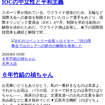
IOCの中立性と平和主義
スポーツ界が揺れている。ウクライナ侵攻のため、五輪など
国際大会への参加を制限されていたロシア選手をめぐり、国
際オリンピック委員会（IOC）が7月、制限を求める勧告の
解除を決めたためだ。ウクライナ側は反発し、傘下の国際競
技団体も継続と解除で対…
2026/8/6 19:00
６年竹組の禎ちゃん
天声人語
６年竹組の禎ちゃん
お見舞いどうもありがとう。私の一番好きなものは音楽よ、
それからお花は、バラの花、スターで好きなのは美空ひばり
ちゃん――。病床の少女は、文通友達へのお礼の文案を薬の
包み紙などに書き留めていた▼広島市立幟町（のぼりちょ