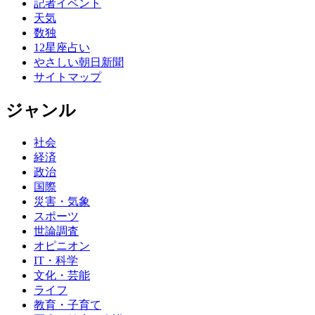
記者イベント
天気
数独
12星座占い
やさしい朝日新聞
サイトマップ
ジャンル
社会
経済
政治
国際
災害・気象
スポーツ
世論調査
オピニオン
IT・科学
文化・芸能
ライフ
教育・子育て