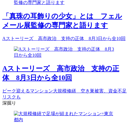
「真珠の耳飾りの少女」とは フェル
メール展監修の専門家と語ります
Aストーリーズ 高市政治 支持の正体 8月3日から全10回
Aストーリーズ 高市政治 支持の正
体 8月3日から全10回
ピーク迎えるマンション大規模修繕 空き巣被害、資金不足
リスクも
深掘り