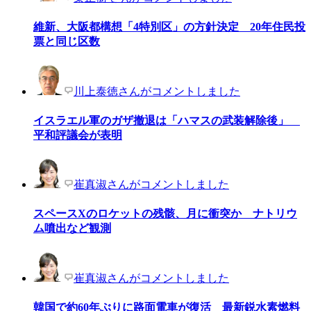
維新、大阪都構想「4特別区」の方針決定 20年住民投
票と同じ区数
川上泰徳さんがコメントしました
イスラエル軍のガザ撤退は「ハマスの武装解除後」
平和評議会が表明
崔真淑さんがコメントしました
スペースXのロケットの残骸、月に衝突か ナトリウ
ム噴出など観測
崔真淑さんがコメントしました
韓国で約60年ぶりに路面電車が復活 最新鋭水素燃料