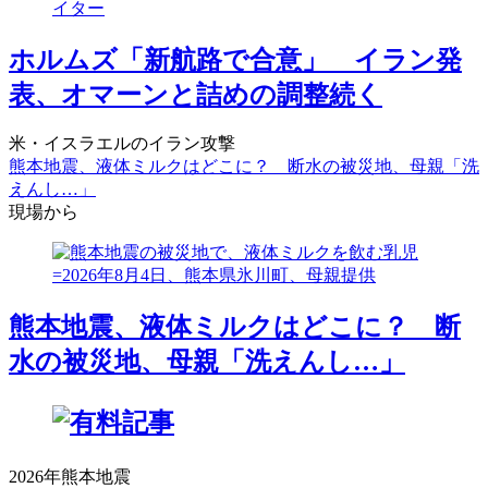
ホルムズ「新航路で合意」 イラン発
表、オマーンと詰めの調整続く
米・イスラエルのイラン攻撃
熊本地震、液体ミルクはどこに？ 断水の被災地、母親「洗
えんし…」
現場から
熊本地震、液体ミルクはどこに？ 断
水の被災地、母親「洗えんし…」
2026年熊本地震