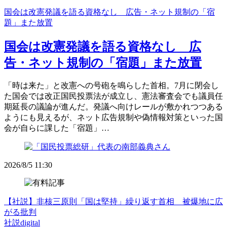
国会は改憲発議を語る資格なし 広告・ネット規制の「宿
題」また放置
国会は改憲発議を語る資格なし 広
告・ネット規制の「宿題」また放置
「時は来た」と改憲への号砲を鳴らした首相。7月に閉会し
た国会では改正国民投票法が成立し、憲法審査会でも議員任
期延長の議論が進んだ。発議へ向けレールが敷かれつつある
ようにも見えるが、ネット広告規制や偽情報対策といった国
会が自らに課した「宿題」…
2026/8/5 11:30
【社説】非核三原則「国は堅持」繰り返す首相 被爆地に広
がる批判
社説digital