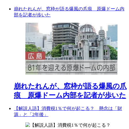
崩れたれんが、窓枠が語る爆風の爪痕 原爆ドーム内
部を記者が歩いた
崩れたれんが、窓枠が語る爆風の爪
痕 原爆ドーム内部を記者が歩いた
【解説人語】消費税1％で何が起こる？ 懸念は「財
源」と「2年後」