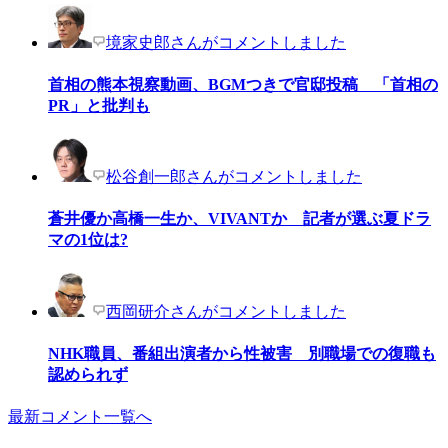
境家史郎さんがコメントしました
首相の熊本視察動画、BGMつきで官邸投稿 「首相の
PR」と批判も
松谷創一郎さんがコメントしました
蒼井優か高橋一生か、VIVANTか 記者が選ぶ夏ドラ
マの1位は?
西岡研介さんがコメントしました
NHK職員、番組出演者から性被害 別職場での復職も
認められず
最新コメント一覧へ