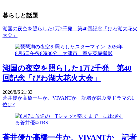
暮らしと話題
湖国の夜空を照らした1万2千発 第40回記念「びわ湖大花火
大会」
湖国の夜空を照らした1万2千発 第40
回記念「びわ湖大花火大会」
2026/8/6 21:33
蒼井優か高橋一生か、VIVANTか 記者が選ぶ夏ドラマの1
位は?
蒼井優か高橋一生か、VIVANTか 記者