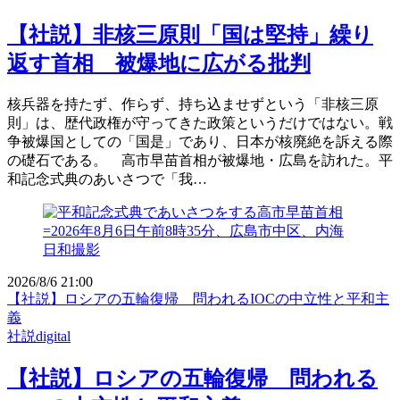
【社説】非核三原則「国は堅持」繰り
返す首相 被爆地に広がる批判
核兵器を持たず、作らず、持ち込ませずという「非核三原
則」は、歴代政権が守ってきた政策というだけではない。戦
争被爆国としての「国是」であり、日本が核廃絶を訴える際
の礎石である。 高市早苗首相が被爆地・広島を訪れた。平
和記念式典のあいさつで「我…
2026/8/6 21:00
【社説】ロシアの五輪復帰 問われるIOCの中立性と平和主
義
社説digital
【社説】ロシアの五輪復帰 問われる