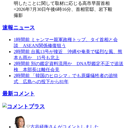
速報ニュース
1時間前
ミャンマー親軍政権トップ、タイ首相と会
談 ASEAN関係修復狙う
2時間前
台風13号が接近 沖縄や奄美で猛烈な風、熊
本も雨か 15号も北上
2時間前
別の鑑定資料流用か DNA型鑑定不正で追送
検 本部長は離任会見
2時間前
「韓国のヒロシマ」でも原爆犠牲者の追悼
式 広島への投下から81年
最新コメント
古谷経衡さんがコメントしました