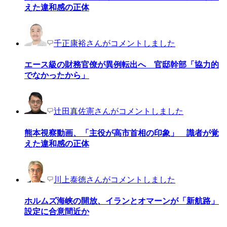
えた違和感の正体
千正康裕さんがコメントしました
エース級の財務官僚が異例転出へ 官邸幹部「協力的
でなかったから」
辻田真佐憲さんがコメントしました
熊本視察動画、「主役が高市首相の印象」 識者が覚
えた違和感の正体
川上泰徳さんがコメントしました
ホルムズ海峡の開放、イランとオマーンが「新航路」
設定に合意間近か