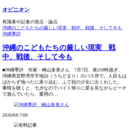
オピニオン
有識者や記者の視点・論点
沖縄のこどもたちの厳しい現実 戦中、戦後、そして今も
沖縄季評
沖縄のこどもたちの厳しい現実 戦
中、戦後、そして今も
■沖縄季評 作家・崎山多美さん 7月7日、夜の9時過ぎ、
沖縄県宜野湾市宇地泊（うちどまり）のバス停で、人目もは
ばからず地べたに座り込む、ふて顔の少女に出くわした。
事情を聴くと、七夕なのでバイト帰りに星を見ながらビーチ
で遊んでいたら、愛用の…
2026/8/6 7:00