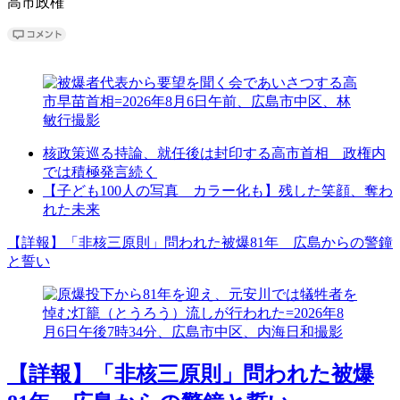
高市政権
核政策巡る持論、就任後は封印する高市首相 政権内
では積極発言続く
【子ども100人の写真 カラー化も】残した笑顔、奪わ
れた未来
【詳報】「非核三原則」問われた被爆81年 広島からの警鐘
と誓い
【詳報】「非核三原則」問われた被爆