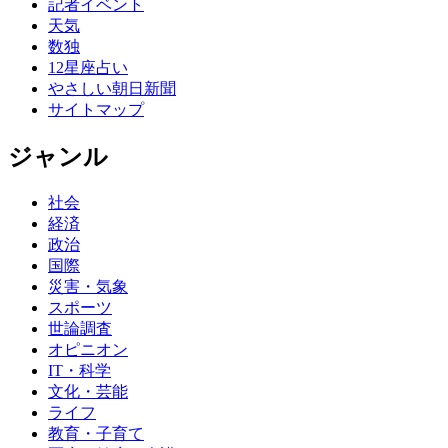
記者イベント
天気
数独
12星座占い
やさしい朝日新聞
サイトマップ
ジャンル
社会
経済
政治
国際
災害・気象
スポーツ
世論調査
オピニオン
IT・科学
文化・芸能
ライフ
教育・子育て