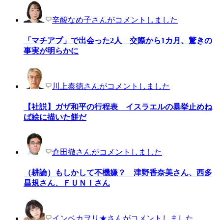
辛酸なめ子さんがコメントしました
「マチアプ」で出会った2人 交際から1カ月、驚きの
事実が明らかに
川上泰徳さんがコメントしました
【社説】ガザ和平の行程表 イスラエルの暴挙止めね
ば絵に描いた餅だ
倉田徹さんがコメントしました
（耕論）もしかして不機嫌？ 津野香奈美さん、西多
昌規さん、ＦＵＮＩさん
インベカヲリ★さんがコメントしました