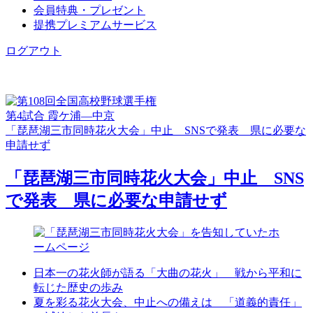
会員特典・プレゼント
提携プレミアムサービス
ログアウト
第4試合 霞ケ浦―中京
「琵琶湖三市同時花火大会」中止 SNSで発表 県に必要な
申請せず
「琵琶湖三市同時花火大会」中止 SNS
で発表 県に必要な申請せず
日本一の花火師が語る「大曲の花火」 戦から平和に
転じた歴史の歩み
夏を彩る花火大会、中止への備えは 「道義的責任」