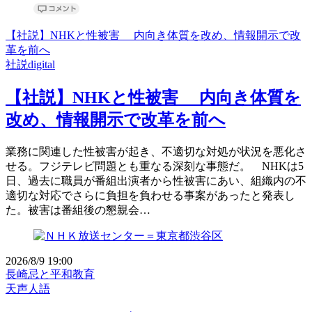
【社説】NHKと性被害 内向き体質を改め、情報開示で改
革を前へ
社説digital
【社説】NHKと性被害 内向き体質を
改め、情報開示で改革を前へ
業務に関連した性被害が起き、不適切な対処が状況を悪化さ
せる。フジテレビ問題とも重なる深刻な事態だ。 NHKは5
日、過去に職員が番組出演者から性被害にあい、組織内の不
適切な対応でさらに負担を負わせる事案があったと発表し
た。被害は番組後の懇親会…
2026/8/9 19:00
長崎忌と平和教育
天声人語