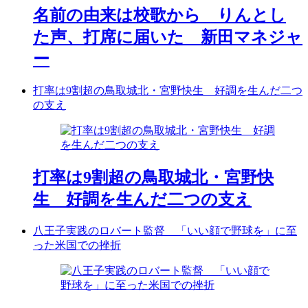
名前の由来は校歌から りんとし
た声、打席に届いた 新田マネジャ
ー
打率は9割超の鳥取城北・宮野快生 好調を生んだ二つ
の支え
打率は9割超の鳥取城北・宮野快
生 好調を生んだ二つの支え
八王子実践のロバート監督 「いい顔で野球を」に至
った米国での挫折