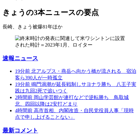
きょうの3本
ニュースの要点
長崎、きょう被爆81年
ほか
速報ニュース
19分前
北アルプス・燕岳へ向かう橋が流される 宿泊
客ら390人が一時孤立
19分前
鳴門渦潮が延長戦制しサヨナラ勝ち 八王子実
践は九回2死で追いつく
2時間前
岡山学芸館が連打などで逆転勝ち 鳥取城
北、四回以降は2安打どまり
4時間前
高市首相、内閣改造・自民党役員人事「現時
点で申し上げることない」
最新コメント