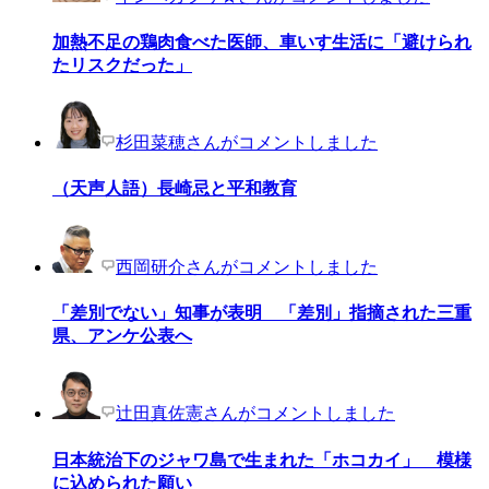
加熱不足の鶏肉食べた医師、車いす生活に「避けられ
たリスクだった」
杉田菜穂さんがコメントしました
（天声人語）長崎忌と平和教育
西岡研介さんがコメントしました
「差別でない」知事が表明 「差別」指摘された三重
県、アンケ公表へ
辻田真佐憲さんがコメントしました
日本統治下のジャワ島で生まれた「ホコカイ」 模様
に込められた願い