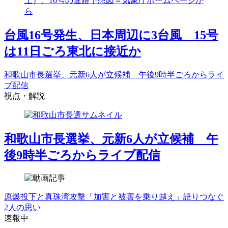
台風16号発生、日本周辺に3台風 15号
は11日ごろ東北に接近か
和歌山市長選挙、元新6人が立候補 午後9時半ごろからライ
ブ配信
視点・解説
和歌山市長選挙、元新6人が立候補 午
後9時半ごろからライブ配信
原爆投下と真珠湾攻撃「加害と被害を乗り越え」語りつなぐ
2人の思い
速報中