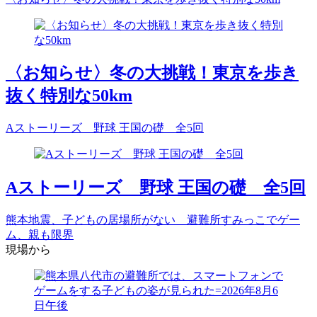
〈お知らせ〉冬の大挑戦！東京を歩き
抜く特別な50km
Aストーリーズ 野球 王国の礎 全5回
Aストーリーズ 野球 王国の礎 全5回
熊本地震、子どもの居場所がない 避難所すみっこでゲー
ム、親も限界
現場から