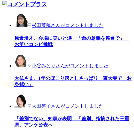
杉田菜穂さんがコメントしました
原爆漫才、会場に笑いと涙 「命の意義を舞台で」
お笑いコンビ挑戦
小谷みどりさんがコメントしました
大仏さま、1年のほこり落としさっぱり 東大寺で「お
身拭い」
太田啓子さんがコメントしました
「差別でない」知事が表明 「差別」指摘された三重
県、アンケ公表へ