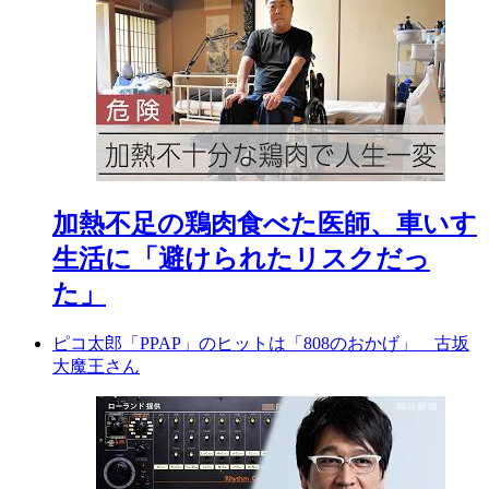
加熱不足の鶏肉食べた医師、車いす
生活に「避けられたリスクだっ
た」
ピコ太郎「PPAP」のヒットは「808のおかげ」 古坂
大魔王さん