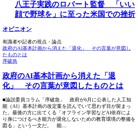
八王子実践のロバート監督 「いい
顔で野球を」に至った米国での挫折
オピニオン
有識者や記者の視点・論点
政府のAI基本計画から消えた「退化」 その言葉が意図し
たものとは
序破急
政府のAI基本計画から消えた「退
化」 その言葉が意図したものとは
■論説委員コラム「序破急」 政府が6月に公表した人工知
能（AI）基本計画の改定案を読んでいて思わず目が留まっ
た。最後の方に出てくる「オフライン学習などAI依存によ
り身につけるべき能力が退化しないための教育環境の整備を
図る」という一文だ。 能…