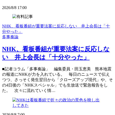
2026/8/8 17:00
NHK、看板番組が重要法案に反応しない 井上会長は「十
分やった」
多事奏論
NHK、看板番組が重要法案に反応しな
い 井上会長は「十分やった」
■記者コラム「多事奏論」 編集委員・田玉恵美 熊本地震
の報道にNHKが力を入れている。 毎日のニュースで伝え
つつ、さっそく発生翌日から「クローズアップ現代」や、そ
の4日後の「NHKスペシャル」でも生放送で緊急報告をし
た。 次々に流れていく情…
2026/8/8 7:00