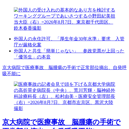
外国人の永住許可、「厚生年金30年水準」要求 入管
庁が厳格化案
外国人と共生「簡単じゃない」 参政党票が上回った
「優等生」の本音
京大病院で医療事故 脳腫瘍の手術で正常部位摘出、自発呼
吸不能に
京大病院で医療事故 脳腫瘍の手術で