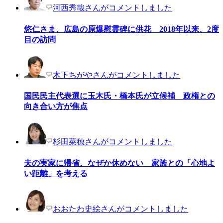
河西秀哉さんがコメントしました
悠仁さま、広島の原爆慰霊碑に供花 2018年以来、2度
目の訪問
木下ちがやさんがコメントしました
国民民主代表選に玉木氏・橋本氏が立候補 政権との
向き合い方が焦点
杉田菜穂さんがコメントしました
夫の実家に帰省、なぜか休めない 家族との「心地よ
い距離」を考える
おおたわ史絵さんがコメントしました