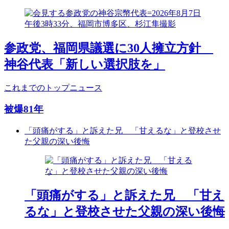
参政党、福岡県議選に30人擁立方針
神谷代表「新しい選択肢を」
これまでのトップニュース
被爆81年
「頭痛がする」と訴えた兄 「甘えるな」と登校させ
た父親の深い後悔
「頭痛がする」と訴えた兄 「甘え
るな」と登校させた父親の深い後悔