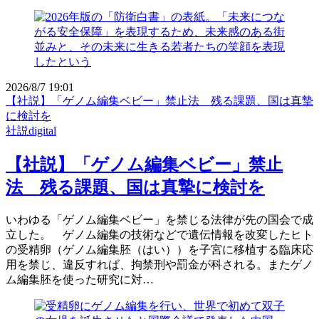
2026/8/7 19:01
【社説】「ゲノム編集ベビー」禁止法 残る課題、国は真摯
に検討を
社説digital
【社説】「ゲノム編集ベビー」禁止
法 残る課題、国は真摯に検討を
いわゆる「ゲノム編集ベビー」を禁じる法律が先の国会で成
立した。 ゲノム編集の技術などで遺伝情報を改変したヒト
の受精卵（ゲノム編集胚（はい））を子宮に移植する臨床応
用を禁じ、違反すれば、拘禁刑や罰金が科される。またゲノ
ム編集胚を使った研究に対…