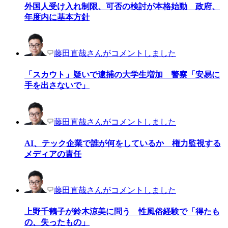
外国人受け入れ制限、可否の検討が本格始動 政府、
年度内に基本方針
藤田直哉さんがコメントしました
「スカウト」疑いで逮捕の大学生増加 警察「安易に
手を出さないで」
藤田直哉さんがコメントしました
AI、テック企業で誰が何をしているか 権力監視する
メディアの責任
藤田直哉さんがコメントしました
上野千鶴子が鈴木涼美に問う 性風俗経験で「得たも
の、失ったもの」