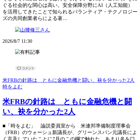
ぐる社会的な関心は高い。安全保障分野にAI（人工知能）
を活用してきたことで知られるパランティア・テクノロジー
ズの共同創業者らによる著…
2026/8/7 11:30
米FRBの針路は ともに金融危機と闘い、袂を分かった2人
時をよむ
米FRBの針路は ともに金融危機と闘
い、袂を分かった2人
■「時をよむ」 論説委員室から 米連邦準備制度理事会
（FRB）のウォーシュ新議長が、グリーンスパン元議長によ
く言及していたことに7月のこの欄で触れた。あまり名を口