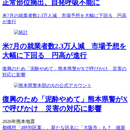
正常部位摘出、自発呼吸不能に
米7月の就業者数2.3万人減 市場予想を大幅に下回る 円高
が進行
米7月の就業者数2.3万人減 市場予想を
大幅に下回る 円高が進行
復興のため「泥酔やめて」熊本県警がXで呼びかけ 災害の
対応に影響
復興のため「泥酔やめて」熊本県警がX
で呼びかけ 災害の対応に影響
2026年熊本地震
都構想「4特別区案」、新たな区名に「大阪市」も？ 維新