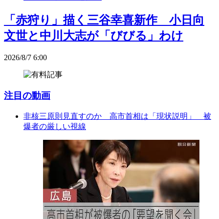
「赤狩り」描く三谷幸喜新作 小日向
文世と中川大志が「びびる」わけ
2026/8/7 6:00
注目の動画
非核三原則見直すのか 高市首相は「現状説明」 被
爆者の厳しい視線