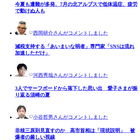
今夏も遭難が多発、7月の北アルプスで低体温症、疲労
で動けぬ人も
西岡研介さんがコメントしました
減税支持する「あいまいな弱者」専門家「SNSは流れ
加速しただけ」
河西秀哉さんがコメントしました
3人でサーフボードから落下した思い出 愛子さまが振
り返る須崎の夏
小谷哲男さんがコメントしました
非核三原則見直すのか 高市首相は「現状説明」 被
爆者の厳しい視線