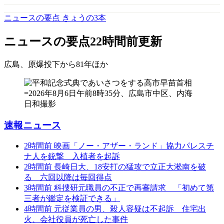
ニュースの要点 きょうの3本
ニュースの要点
22時間前更新
広島、原爆投下から81年
ほか
速報ニュース
2時間前
映画「ノー・アザー・ランド」協力パレスチ
ナ人を銃撃 入植者を起訴
2時間前
長崎日大、18安打の猛攻で立正大淞南を破
る 六回以降は毎回得点
3時間前
科捜研元職員の不正で再審請求 「初めて第
三者が鑑定を検証できる」
4時間前
元従業員の男、殺人容疑は不起訴 住宅出
火、会社役員が死亡した事件