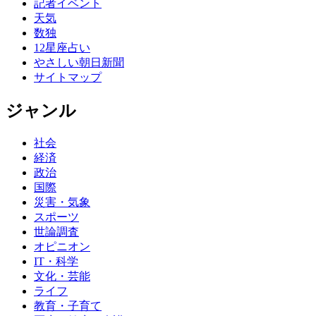
記者イベント
天気
数独
12星座占い
やさしい朝日新聞
サイトマップ
ジャンル
社会
経済
政治
国際
災害・気象
スポーツ
世論調査
オピニオン
IT・科学
文化・芸能
ライフ
教育・子育て