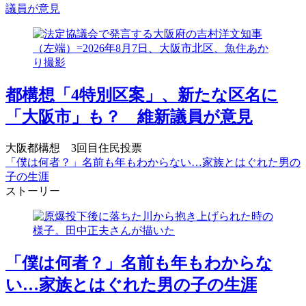
議員が意見
都構想「4特別区案」、新たな区名に
「大阪市」も？ 維新議員が意見
大阪都構想 3回目住民投票
「僕は何者？」名前も年もわからない…家族とはぐれた男の
子の生涯
ストーリー
「僕は何者？」名前も年もわからな
い…家族とはぐれた男の子の生涯