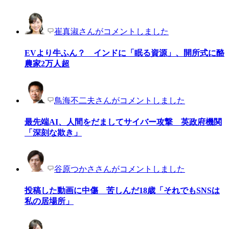
崔真淑さんがコメントしました
EVより牛ふん？ インドに「眠る資源」、開所式に酪
農家2万人超
鳥海不二夫さんがコメントしました
最先端AI、人間をだましてサイバー攻撃 英政府機関
「深刻な欺き」
谷原つかささんがコメントしました
投稿した動画に中傷 苦しんだ18歳「それでもSNSは
私の居場所」