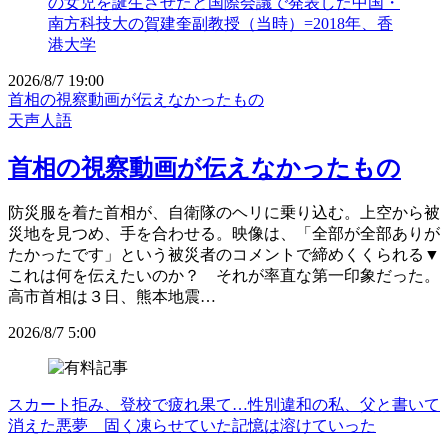
2026/8/7 19:00
首相の視察動画が伝えなかったもの
天声人語
首相の視察動画が伝えなかったもの
防災服を着た首相が、自衛隊のヘリに乗り込む。上空から被
災地を見つめ、手を合わせる。映像は、「全部が全部ありが
たかったです」という被災者のコメントで締めくくられる▼
これは何を伝えたいのか？ それが率直な第一印象だった。
高市首相は３日、熊本地震…
2026/8/7 5:00
スカート拒み、登校で疲れ果て…性別違和の私、父と書いて
消えた悪夢 固く凍らせていた記憶は溶けていった