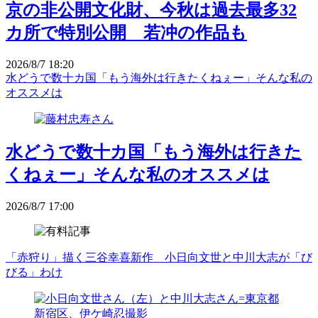
京の非公開文化財、今秋は過去最多32
カ所で特別公開 若冲の作品も
2026/8/7 18:20
水どうで数十カ国「もう海外は行きたくねぇー」そんな私の
オススメは
水どうで数十カ国「もう海外は行きた
くねぇー」そんな私のオススメは
2026/8/7 17:00
「赤狩り」描く三谷幸喜新作 小日向文世と中川大志が「び
びる」わけ