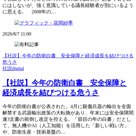
にはしないが、強く意識している議長経験者が別にいるよう
に思える。 2008年の…
2026/8/7 11:00
【社説】今年の防衛白書 安全保障と経済成長を結びつける
危うさ
社説digital
【社説】今年の防衛白書 安全保障と
経済成長を結びつける危うさ
今年の防衛白書が公表された。4月に殺傷兵器の輸出を全面
解禁する武器輸出政策の大転換があり、年末には安全保障関
連3文書の前倒し改定を控える。「節目の年の白書」だとし
て、無人機やAI（人工知能）を活用した「新しい戦い方」
や、防衛生産・技術基盤の…