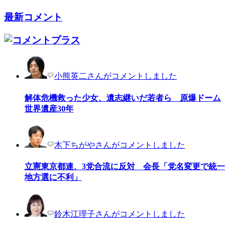
最新コメント
小熊英二さんがコメントしました
解体危機救った少女、遺志継いだ若者ら 原爆ドーム
世界遺産30年
木下ちがやさんがコメントしました
立憲東京都連、3党合流に反対 会長「党名変更で統一
地方選に不利」
鈴木江理子さんがコメントしました