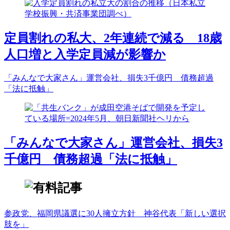
定員割れの私大、2年連続で減る 18歳
人口増と入学定員減が影響か
「みんなで大家さん」運営会社、損失3千億円 債務超過
「法に抵触」
「みんなで大家さん」運営会社、損失3
千億円 債務超過「法に抵触」
参政党、福岡県議選に30人擁立方針 神谷代表「新しい選択
肢を」