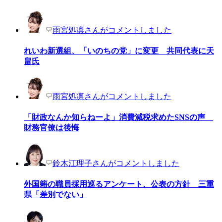
雨宮処凛さんがコメントしました
れいわ新選組、「いのちの党」に変更 共同代表に天
畠氏
雨宮処凛さんがコメントしました
「財政なんか知らねーよ」消費減税求めたSNSの声
財務官僚は後悔
鈴木江理子さんがコメントしました
外国籍の職員採用巡るアンケート、公表の方針 三重
県「差別でない」