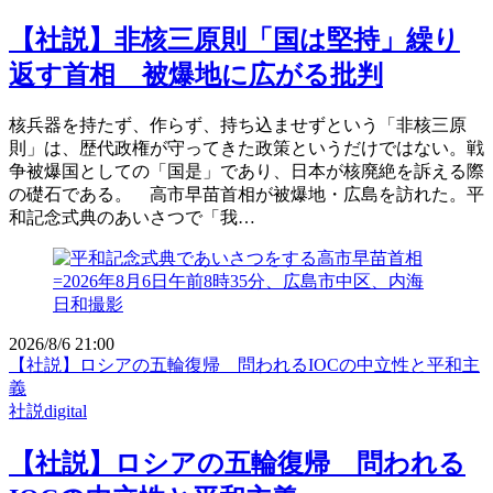
【社説】非核三原則「国は堅持」繰り
返す首相 被爆地に広がる批判
核兵器を持たず、作らず、持ち込ませずという「非核三原
則」は、歴代政権が守ってきた政策というだけではない。戦
争被爆国としての「国是」であり、日本が核廃絶を訴える際
の礎石である。 高市早苗首相が被爆地・広島を訪れた。平
和記念式典のあいさつで「我…
2026/8/6 21:00
【社説】ロシアの五輪復帰 問われるIOCの中立性と平和主
義
社説digital
【社説】ロシアの五輪復帰 問われる