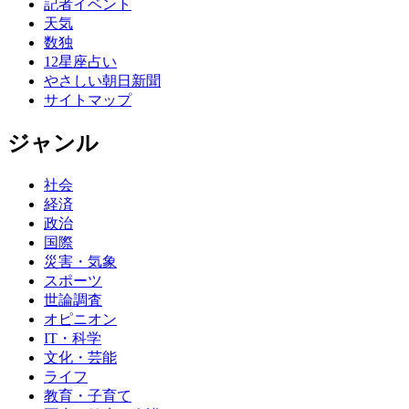
記者イベント
天気
数独
12星座占い
やさしい朝日新聞
サイトマップ
ジャンル
社会
経済
政治
国際
災害・気象
スポーツ
世論調査
オピニオン
IT・科学
文化・芸能
ライフ
教育・子育て