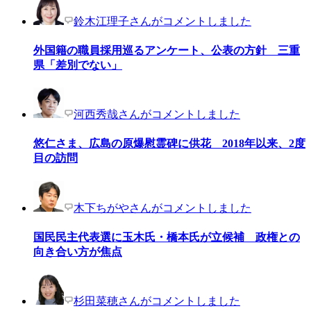
鈴木江理子さんがコメントしました
外国籍の職員採用巡るアンケート、公表の方針 三重
県「差別でない」
河西秀哉さんがコメントしました
悠仁さま、広島の原爆慰霊碑に供花 2018年以来、2度
目の訪問
木下ちがやさんがコメントしました
国民民主代表選に玉木氏・橋本氏が立候補 政権との
向き合い方が焦点
杉田菜穂さんがコメントしました