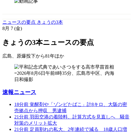
ニュースの要点 きょうの3本
8月
7
(金)
きょうの3本
ニュースの要点
広島、原爆投下から81年
ほか
速報ニュース
18分前
覚醒剤や「ゾンビたばこ」計8キロ、大阪の密
売拠点から押収 男逮捕
21分前
羽田空港の着陸料、計算方式を見直しへ 騒音
対策のメリット拡大
21分前
定員割れの私大、2年連続で減る 18歳人口増