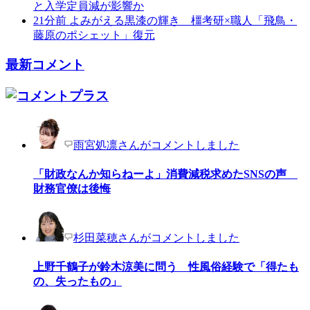
と入学定員減が影響か
21分前
よみがえる黒漆の輝き 橿考研×職人「飛鳥・
藤原のポシェット」復元
最新コメント
雨宮処凛さんがコメントしました
「財政なんか知らねーよ」消費減税求めたSNSの声
財務官僚は後悔
杉田菜穂さんがコメントしました
上野千鶴子が鈴木涼美に問う 性風俗経験で「得たも
の、失ったもの」