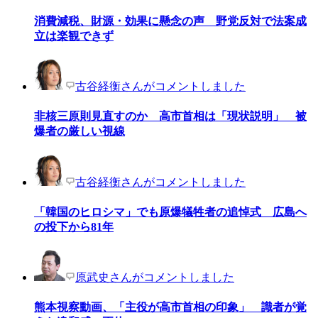
消費減税、財源・効果に懸念の声 野党反対で法案成
立は楽観できず
古谷経衡さんがコメントしました
非核三原則見直すのか 高市首相は「現状説明」 被
爆者の厳しい視線
古谷経衡さんがコメントしました
「韓国のヒロシマ」でも原爆犠牲者の追悼式 広島へ
の投下から81年
原武史さんがコメントしました
熊本視察動画、「主役が高市首相の印象」 識者が覚