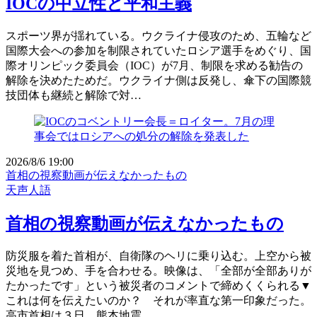
IOCの中立性と平和主義
スポーツ界が揺れている。ウクライナ侵攻のため、五輪など
国際大会への参加を制限されていたロシア選手をめぐり、国
際オリンピック委員会（IOC）が7月、制限を求める勧告の
解除を決めたためだ。ウクライナ側は反発し、傘下の国際競
技団体も継続と解除で対…
2026/8/6 19:00
首相の視察動画が伝えなかったもの
天声人語
首相の視察動画が伝えなかったもの
防災服を着た首相が、自衛隊のヘリに乗り込む。上空から被
災地を見つめ、手を合わせる。映像は、「全部が全部ありが
たかったです」という被災者のコメントで締めくくられる▼
これは何を伝えたいのか？ それが率直な第一印象だった。
高市首相は３日、熊本地震…