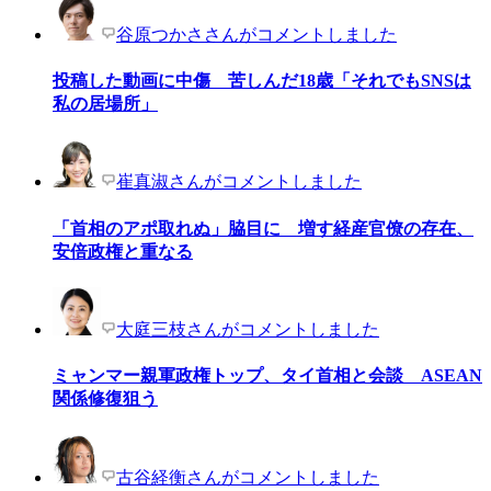
谷原つかささんがコメントしました
投稿した動画に中傷 苦しんだ18歳「それでもSNSは
私の居場所」
崔真淑さんがコメントしました
「首相のアポ取れぬ」脇目に 増す経産官僚の存在、
安倍政権と重なる
大庭三枝さんがコメントしました
ミャンマー親軍政権トップ、タイ首相と会談 ASEAN
関係修復狙う
古谷経衡さんがコメントしました