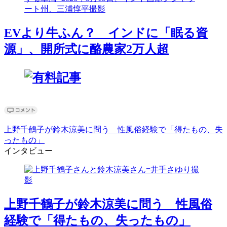
EVより牛ふん？ インドに「眠る資
源」、開所式に酪農家2万人超
上野千鶴子が鈴木涼美に問う 性風俗経験で「得たもの、失
ったもの」
インタビュー
上野千鶴子が鈴木涼美に問う 性風俗
経験で「得たもの、失ったもの」