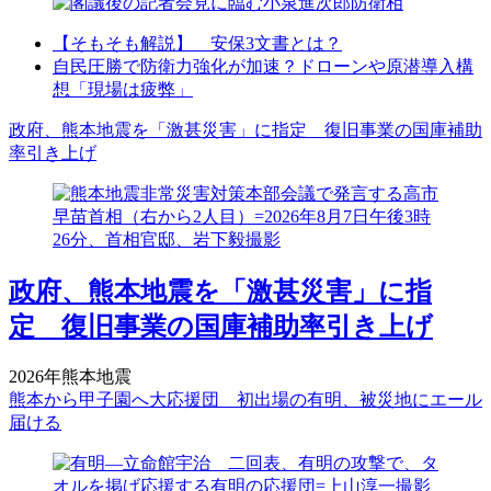
【そもそも解説】 安保3文書とは？
自民圧勝で防衛力強化が加速？ドローンや原潜導入構
想「現場は疲弊」
政府、熊本地震を「激甚災害」に指定 復旧事業の国庫補助
率引き上げ
政府、熊本地震を「激甚災害」に指
定 復旧事業の国庫補助率引き上げ
2026年熊本地震
熊本から甲子園へ大応援団 初出場の有明、被災地にエール
届ける