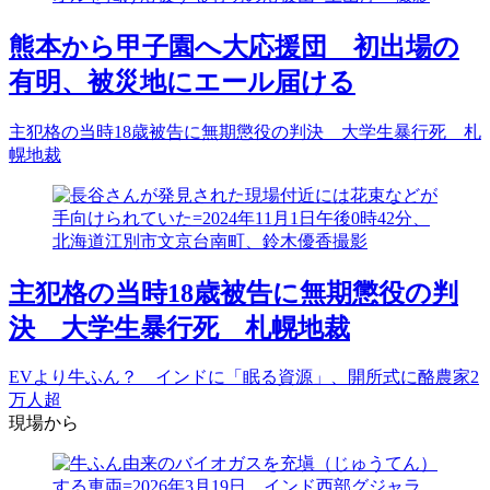
熊本から甲子園へ大応援団 初出場の
有明、被災地にエール届ける
主犯格の当時18歳被告に無期懲役の判決 大学生暴行死 札
幌地裁
主犯格の当時18歳被告に無期懲役の判
決 大学生暴行死 札幌地裁
EVより牛ふん？ インドに「眠る資源」、開所式に酪農家2
万人超
現場から