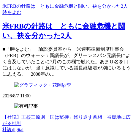
米FRBの針路は ともに金融危機と闘い、袂を分かった2人
時をよむ
米FRBの針路は ともに金融危機と闘
い、袂を分かった2人
■「時をよむ」 論説委員室から 米連邦準備制度理事会
（FRB）のウォーシュ新議長が、グリーンスパン元議長によ
く言及していたことに7月のこの欄で触れた。あまり名を口
にはしないが、強く意識している議長経験者が別にいるよう
に思える。 2008年の…
2026/8/7 11:00
【社説】非核三原則「国は堅持」繰り返す首相 被爆地に広
がる批判
社説digital