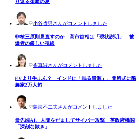
り返る須崎の夏
小谷哲男さんがコメントしました
非核三原則見直すのか 高市首相は「現状説明」 被
爆者の厳しい視線
崔真淑さんがコメントしました
EVより牛ふん？ インドに「眠る資源」、開所式に酪
農家2万人超
鳥海不二夫さんがコメントしました
最先端AI、人間をだましてサイバー攻撃 英政府機関
「深刻な欺き」