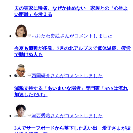
夫の実家に帰省、なぜか休めない 家族との「心地よ
い距離」を考える
おおたわ史絵さんがコメントしました
今夏も遭難が多発、7月の北アルプスで低体温症、疲労
で動けぬ人も
西岡研介さんがコメントしました
減税支持する「あいまいな弱者」専門家「SNSは流れ
加速しただけ」
河西秀哉さんがコメントしました
3人でサーフボードから落下した思い出 愛子さまが振