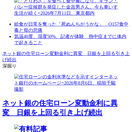
給食が日常を奪った「死ぬんちがうかな」 O157食中
毒と母の悲痛
気温40度、湿度50%、記者が体験 熱中症までに体内
で起きること
ネット銀の住宅ローン変動金利に異変 日銀を上回る引き上
げ続出
深掘り
ネット銀の住宅ローン変動金利に異
変 日銀を上回る引き上げ続出