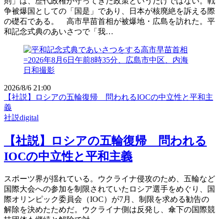
則」は、歴代政権が守ってきた政策というだけではない。戦
争被爆国としての「国是」であり、日本が核廃絶を訴える際
の礎石である。 高市早苗首相が被爆地・広島を訪れた。平
和記念式典のあいさつで「我…
2026/8/6 21:00
【社説】ロシアの五輪復帰 問われるIOCの中立性と平和主
義
社説digital
【社説】ロシアの五輪復帰 問われる
IOCの中立性と平和主義
スポーツ界が揺れている。ウクライナ侵攻のため、五輪など
国際大会への参加を制限されていたロシア選手をめぐり、国
際オリンピック委員会（IOC）が7月、制限を求める勧告の
解除を決めたためだ。ウクライナ側は反発し、傘下の国際競