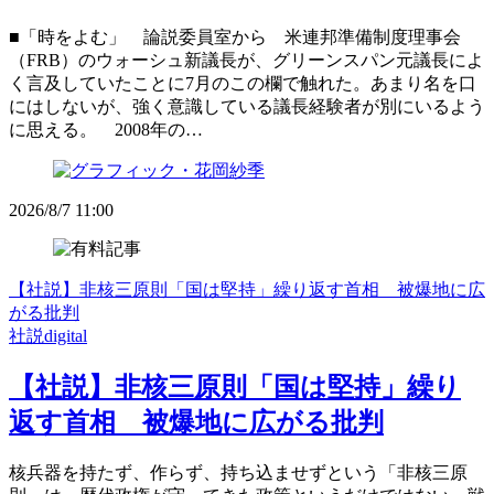
■「時をよむ」 論説委員室から 米連邦準備制度理事会
（FRB）のウォーシュ新議長が、グリーンスパン元議長によ
く言及していたことに7月のこの欄で触れた。あまり名を口
にはしないが、強く意識している議長経験者が別にいるよう
に思える。 2008年の…
2026/8/7 11:00
【社説】非核三原則「国は堅持」繰り返す首相 被爆地に広
がる批判
社説digital
【社説】非核三原則「国は堅持」繰り
返す首相 被爆地に広がる批判
核兵器を持たず、作らず、持ち込ませずという「非核三原