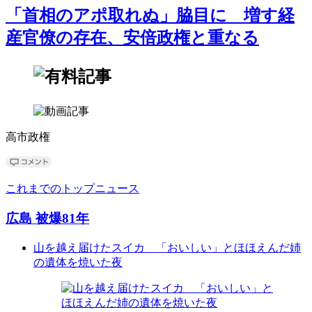
「首相のアポ取れぬ」脇目に 増す経
産官僚の存在、安倍政権と重なる
高市政権
これまでのトップニュース
広島 被爆81年
山を越え届けたスイカ 「おいしい」とほほえんだ姉
の遺体を焼いた夜