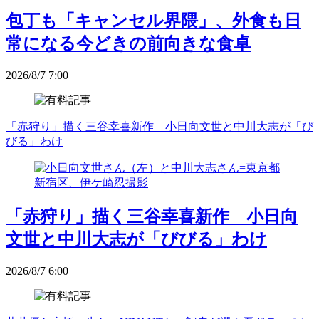
包丁も「キャンセル界隈」、外食も日
常になる今どきの前向きな食卓
2026/8/7 7:00
「赤狩り」描く三谷幸喜新作 小日向文世と中川大志が「び
びる」わけ
「赤狩り」描く三谷幸喜新作 小日向
文世と中川大志が「びびる」わけ
2026/8/7 6:00