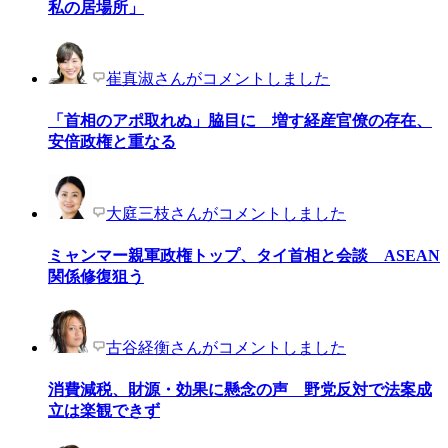
私の居場所」
崔真淑さんがコメントしました
「首相のアポ取れぬ」脇目に 増す経産官僚の存在、
安倍政権と重なる
大庭三枝さんがコメントしました
ミャンマー親軍政権トップ、タイ首相と会談 ASEAN
関係修復狙う
古谷経衡さんがコメントしました
消費減税、財源・効果に懸念の声 野党反対で法案成
立は楽観できず