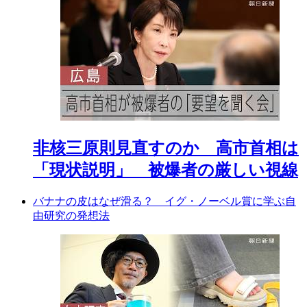
非核三原則見直すのか 高市首相は
「現状説明」 被爆者の厳しい視線
バナナの皮はなぜ滑る？ イグ・ノーベル賞に学ぶ自
由研究の発想法