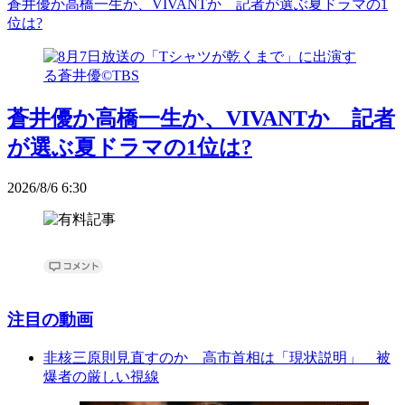
蒼井優か高橋一生か、VIVANTか 記者が選ぶ夏ドラマの1
位は?
蒼井優か高橋一生か、VIVANTか 記者
が選ぶ夏ドラマの1位は?
2026/8/6 6:30
注目の動画
非核三原則見直すのか 高市首相は「現状説明」 被
爆者の厳しい視線