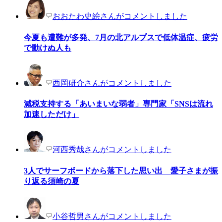
おおたわ史絵さんがコメントしました
今夏も遭難が多発、7月の北アルプスで低体温症、疲労
で動けぬ人も
西岡研介さんがコメントしました
減税支持する「あいまいな弱者」専門家「SNSは流れ
加速しただけ」
河西秀哉さんがコメントしました
3人でサーフボードから落下した思い出 愛子さまが振
り返る須崎の夏
小谷哲男さんがコメントしました