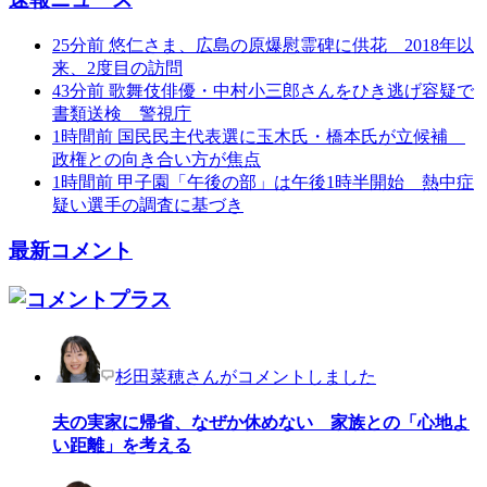
25分前
悠仁さま、広島の原爆慰霊碑に供花 2018年以
来、2度目の訪問
43分前
歌舞伎俳優・中村小三郎さんをひき逃げ容疑で
書類送検 警視庁
1時間前
国民民主代表選に玉木氏・橋本氏が立候補
政権との向き合い方が焦点
1時間前
甲子園「午後の部」は午後1時半開始 熱中症
疑い選手の調査に基づき
最新コメント
杉田菜穂さんがコメントしました
夫の実家に帰省、なぜか休めない 家族との「心地よ
い距離」を考える