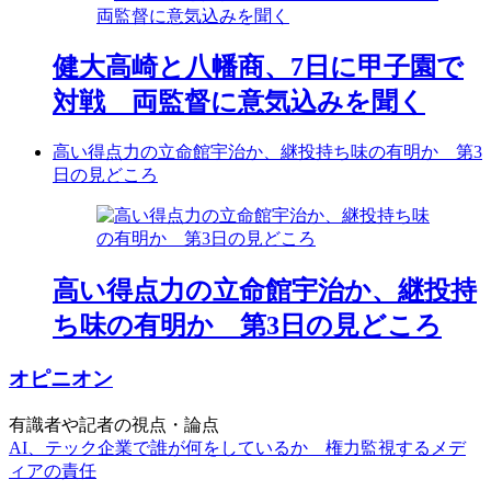
健大高崎と八幡商、7日に甲子園で
対戦 両監督に意気込みを聞く
高い得点力の立命館宇治か、継投持ち味の有明か 第3
日の見どころ
高い得点力の立命館宇治か、継投持
ち味の有明か 第3日の見どころ
オピニオン
有識者や記者の視点・論点
AI、テック企業で誰が何をしているか 権力監視するメデ
ィアの責任