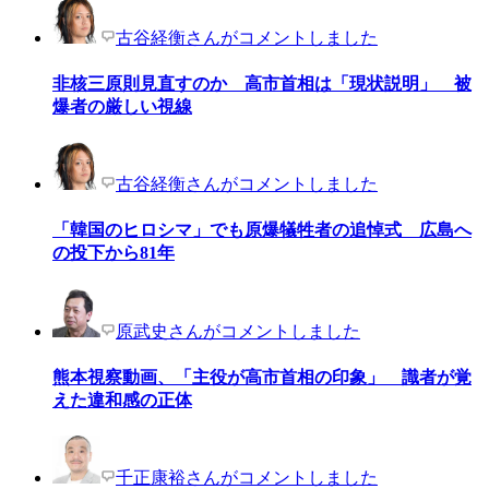
古谷経衡さんがコメントしました
非核三原則見直すのか 高市首相は「現状説明」 被
爆者の厳しい視線
古谷経衡さんがコメントしました
「韓国のヒロシマ」でも原爆犠牲者の追悼式 広島へ
の投下から81年
原武史さんがコメントしました
熊本視察動画、「主役が高市首相の印象」 識者が覚
えた違和感の正体
千正康裕さんがコメントしました