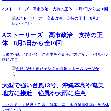
Aストーリーズ 高市政治 支持の正体 8月3日から全10回
Aストーリーズ 高市政治 支持の正
体 8月3日から全10回
大型で強い台風13号、沖縄本島や奄美地方に接近 強風や大
雨に注意
大型で強い台風13号、沖縄本島や奄美
地方に接近 強風や大雨に注意
「水さえ…」酷暑の断水、解消に差 水道耐震化率は自治体
でばらつき