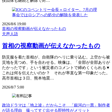
技団体も継続と解除で対…
2026/8/6 19:00
首相の視察動画が伝えなかったもの
天声人語
首相の視察動画が伝えなかったもの
防災服を着た首相が、自衛隊のヘリに乗り込む。上空から被
災地を見つめ、手を合わせる。映像は、「全部が全部ありが
たかったです」という被災者のコメントで締めくくられる▼
これは何を伝えたいのか？ それが率直な第一印象だった。
高市首相は３日、熊本地震…
2026/8/7 5:00
政治ドラマは「地上波」だからこそ 「銀河の一票」制作者
が語る理由 撮ってすぐ出せる即時性がメリット