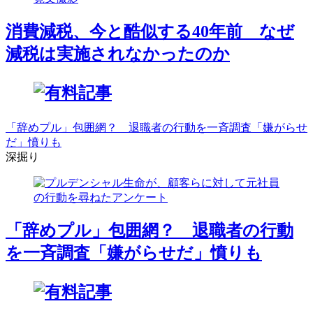
消費減税、今と酷似する40年前 なぜ
減税は実施されなかったのか
「辞めプル」包囲網？ 退職者の行動を一斉調査「嫌がらせ
だ」憤りも
深掘り
「辞めプル」包囲網？ 退職者の行動
を一斉調査「嫌がらせだ」憤りも