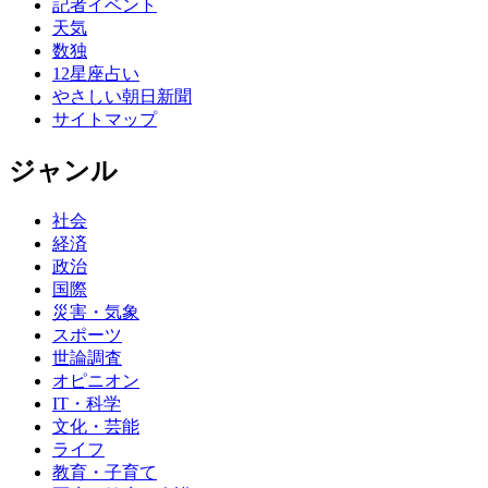
記者イベント
天気
数独
12星座占い
やさしい朝日新聞
サイトマップ
ジャンル
社会
経済
政治
国際
災害・気象
スポーツ
世論調査
オピニオン
IT・科学
文化・芸能
ライフ
教育・子育て