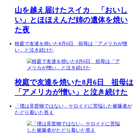
山を越え届けたスイカ 「おいし
い」とほほえんだ姉の遺体を焼い
た夜
校庭で友達を焼いた8月6日 祖母は「アメリカが憎
い」と泣き続けた
校庭で友達を焼いた8月6日 祖母は
「アメリカが憎い」と泣き続けた
「僕は見世物ではない」ケロイドに苦悩した被爆者が
たどり着いた答え