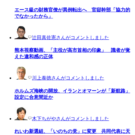
エース級の財務官僚が異例転出へ 官邸幹部「協力的
でなかったから」
辻田真佐憲さんがコメントしました
熊本視察動画、「主役が高市首相の印象」 識者が覚
えた違和感の正体
川上泰徳さんがコメントしました
ホルムズ海峡の開放、イランとオマーンが「新航路」
設定に合意間近か
木下ちがやさんがコメントしました
れいわ新選組、「いのちの党」に変更 共同代表に天