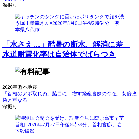
深掘り
「水さえ…」酷暑の断水、解消に差
水道耐震化率は自治体でばらつき
2026年熊本地震
「首相のアポ取れぬ」脇目に 増す経産官僚の存在、安倍政
権と重なる
深掘り